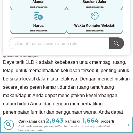
Alamat
Stasiun / Jalur
cari berdasarkan
cari berdasarkan
Harga
Waktu Komuter/Sekolah
cari berdasarkan
cari berdasarkan
Tips tata letak 1LDK: Ide untuk hidup nyaman
Daya tarik 1LDK adalah kebebasan untuk membagi ruang,
tetapi untuk memanfaatkan keluasan tersebut, penting untuk
bersikap kreatif dalam tata letaknya. Dengan mendefinisikan
secara jelas peran kamar tidur dan ruang tamu/ruang
makan/dapur, Anda dapat menciptakan keseimbangan
dalam hidup Anda, dan dengan memperhatikan
penempatan furnitur dan penggunaan warna, Anda dapat
2,843
1,664
mencapai kenyamanan dan gaya.
Cari kamar dari
kamar di
properti
Cari berdasarkan tipe kamar/Cari berdasarkan stasiun populer/Cari
Di sini kami akan memperkenalkan beberapa kiat yang
berdasarkan peta