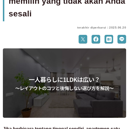
memilih yang tidak akan Anda
sesali
terakhir diperbarui：2025.06.20
Jika berbicara tentang tinggal sendiri, apartemen satu