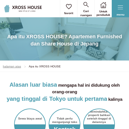
Cari
Untuk
favorit
menu
penduduk
ruangan
Apa itu XROSS HOUSE? Apartemen Furnished
dan Share House di Jepang
halaman atas
Apa itu XROSS HOUSE
Alasan luar biasa
mengapa hal ini didukung oleh
orang-orang
yang tinggal di Tokyo untuk pertama
kalinya
Memindahkan
properti bahkan
Sewa biaya awal
Tidak perlu
setelah tinggal di
mengunjungi toko
dalamnya