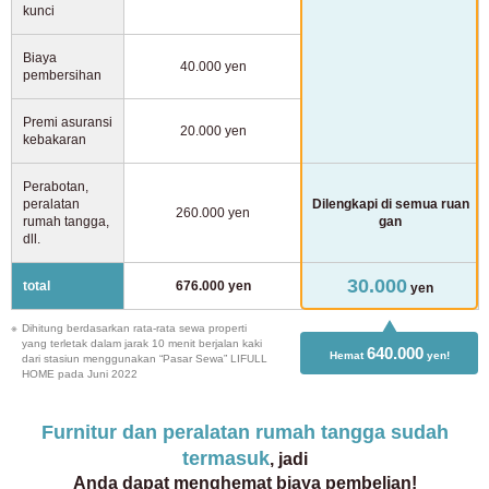
kunci
Biaya
40.000 yen
pembersihan
Premi asuransi
20.000 yen
kebakaran
Perabotan,
peralatan
Dilengkapi di semua ruan
260.000 yen
rumah tangga,
gan
dll.
30.000
total
676.000 yen
yen
Dihitung berdasarkan rata-rata sewa properti
yang terletak dalam jarak 10 menit berjalan kaki
640.000
Hemat
yen!
dari stasiun menggunakan “Pasar Sewa” LIFULL
HOME pada Juni 2022
Furnitur dan peralatan rumah tangga sudah
termasuk
, jadi
Anda dapat menghemat biaya pembelian!