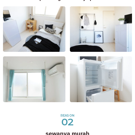
REASON
02
sewanya murah