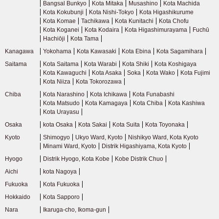
Bangsal Bunkyo
Kota Mitaka
Musashino
Kota Machida
Kota Kokubunji
Kota Nishi-Tokyo
Kota Higashikurume
Kota Komae
Tachikawa
Kota Kunitachi
Kota Chofu
Kota Koganei
Kota Kodaira
Kota Higashimurayama
Fuchū
Hachiōji
Kota Tama
Kanagawa
Yokohama
Kota Kawasaki
Kota Ebina
Kota Sagamihara
Saitama
Kota Saitama
Kota Warabi
Kota Shiki
Kota Koshigaya
Kota Kawaguchi
Kota Asaka
Soka
Kota Wako
Kota Fujimi
Kota Niiza
Kota Tokorozawa
Chiba
Kota Narashino
Kota Ichikawa
Kota Funabashi
Kota Matsudo
Kota Kamagaya
Kota Chiba
Kota Kashiwa
Kota Urayasu
Osaka
kota Osaka
Kota Sakai
Kota Suita
Kota Toyonaka
Kyoto
Shimogyo
Ukyo Ward, Kyoto
Nishikyo Ward, Kota Kyoto
Minami Ward, Kyoto
Distrik Higashiyama, Kota Kyoto
Hyogo
Distrik Hyogo, Kota Kobe
Kobe Distrik Chuo
Aichi
kota Nagoya
Fukuoka
Kota Fukuoka
Hokkaido
Kota Sapporo
Nara
Ikaruga-cho, Ikoma-gun