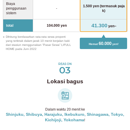
Biaya
1.500 yen (termasuk paja
penggunaan
-
k)
sistem
41.300
total
104.000 yen
yen~
Dihitung berdasarkan rata-rata sewa properti
yang terletak dalam jarak 10 menit berjalan kaki
60.000
Hemat
yen!
dari stasiun menggunakan “Pasar Sewa” LIFULL
HOME pada Juni 2022
REASON
03
Lokasi bagus
Dalam waktu 20 menit ke
Shinjuku, Shibuya, Harajuku, Ikebukuro, Shinagawa, Tokyo,
Kichijoji, Yokohama
!