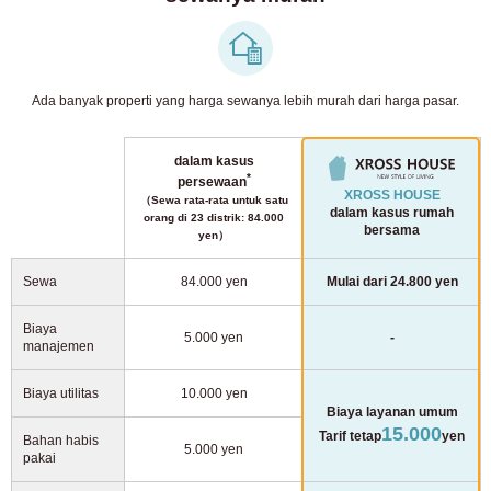
Ada banyak properti yang harga sewanya lebih murah dari harga pasar.
dalam kasus
*
persewaan
XROSS HOUSE
（Sewa rata-rata untuk satu
dalam kasus rumah
orang di 23 distrik: 84.000
bersama
yen）
Sewa
84.000 yen
Mulai dari 24.800 yen
Biaya
5.000 yen
-
manajemen
Biaya utilitas
10.000 yen
Biaya layanan umum
15.000
Tarif tetap
yen
Bahan habis
5.000 yen
pakai