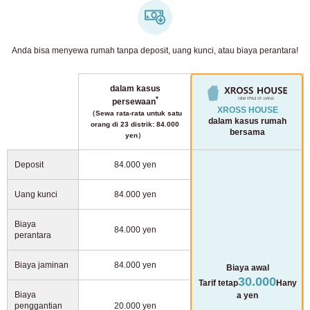
Anda bisa menyewa rumah tanpa deposit, uang kunci, atau biaya perantara!
dalam kasus
*
persewaan
XROSS HOUSE
（Sewa rata-rata untuk satu
dalam kasus rumah
orang di 23 distrik: 84.000
bersama
yen）
Deposit
84.000 yen
Uang kunci
84.000 yen
Biaya
84.000 yen
perantara
Biaya jaminan
84.000 yen
Biaya awal
30.000
Tarif tetap
Hany
Biaya
a yen
penggantian
20.000 yen