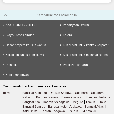
Kembali ke atas halaman ini
Apa itu XROSS HOUSE
Pertanyaan Umum
Biaya/Proses pindah
Kolom
Daftar properti khusus wanita
Klik di sini untuk kontrak korporat
Klik di sini untuk pemiliknya
Klik di sini untuk melamar agensi
Peta situs
Profil Perusahaan
Kebijakan privasi
Cari rumah berbagi berdasarkan area
Tokyo
Bangsal Shinjuku
Daerah Shibuya
Suginami
Setagaya
Nakano
Bangsal Nerima
Daerah Itabashi
Bangsal Toshima
Bangsal Kita
Daerah Shinagawa
Meguro
Otak-ku
Taito
Bangsal Sumida
Bangsal Koto
Arakawa
Bangsal Adachi
Katsushika
Daerah Edogawa
Chuo-ku
Minato-ku