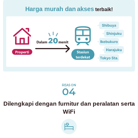
Harga murah dan
akses
terbaik!
Untuk pelanggan yang mencari kamar
03-6712-4346
REASON
04
Hanya untuk calon penghuni dan penghuni
03-6712-4344
Dilengkapi dengan furnitur dan peralatan serta
WiFi