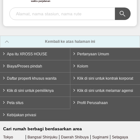
waktu perjalanan
Kembali ke atas halaman ini
Apa itu XROSS HOUSE
Pertanyaan Umum
Biaya/Proses pindah
Kolom
Daftar properti khusus wanita
Klik di sini untuk kontrak korporat
Klik di sini untuk pemiliknya
Klik di sini untuk melamar agensi
Peta situs
Profil Perusahaan
Kebijakan privasi
Cari rumah berbagi berdasarkan area
Tokyo
Bangsal Shinjuku
Daerah Shibuya
Suginami
Setagaya