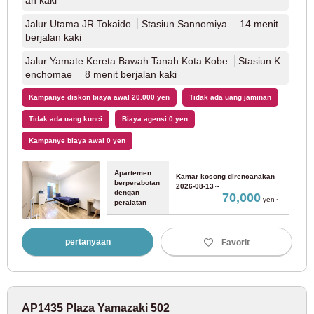
an kaki
Jalur Utama JR Tokaido
Stasiun Sannomiya 14 menit
Jalur Toei Asakusa
(27)
berjalan kaki
Jalur Yamate Kereta Bawah Tanah Kota Kobe
Stasiun K
Kapal Nippori/Toneri
(20)
enchomae 8 menit berjalan kaki
Kampanye diskon biaya awal 20.000 yen
Tidak ada uang jaminan
Jalur Toden Arakawa
(21)
Tidak ada uang kunci
Biaya agensi 0 yen
Perusahaan Tokyu
Kampanye biaya awal 0 yen
Ming
Seni
Sela
Apartemen
Kami
Jum
Sabt
Kamar kosong direncanakan
Jalur Tokyu Toyoko
(93)
Rabu
gu
n
sa
berperabotan
s
at
u
2026-08-13～
dengan
70,000
yen～
peralatan
Agustus
2026
Jalur Tokyu Denentoshi
(66)
Untuk pelanggan yang mencari kamar
1
03-6712-4346
2
3
4
5
6
7
8
pertanyaan
Favorit
Jalur Tokyu Oimachi
(43)
9
10
11
12
13
14
15
Hanya untuk calon penghuni dan penghuni
03-6712-4344
16
17
18
19
20
21
22
Jalur Tokyu Setagaya
(57)
23
24
25
26
27
28
29
AP1435 Plaza Yamazaki 502
30
31