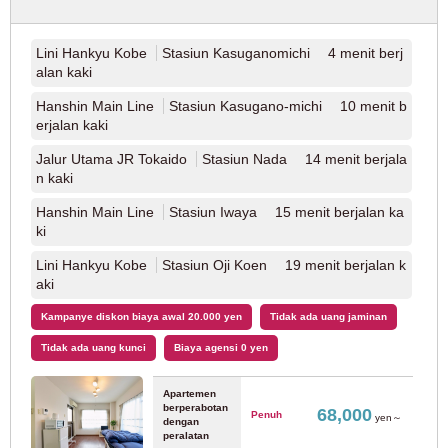
Jalur Tokyu Ikegami
(34)
Lini Hankyu Kobe
Stasiun Kasuganomichi 4 menit berj
mengatu
keputusan
Jalur Tokyu Meguro
(41)
r ulang
alan kaki
Hanshin Main Line
Stasiun Kasugano-michi 10 menit b
Jalur Tokyu Tamagawa
(9)
erjalan kaki
Jalur Utama JR Tokaido
Stasiun Nada 14 menit berjala
Jalur Tokyu Shin-Yokohama
(3)
n kaki
Hanshin Main Line
Stasiun Iwaya 15 menit berjalan ka
Kereta Api Seibu
ki
Lini Hankyu Kobe
Stasiun Oji Koen 19 menit berjalan k
Jalur Seibu Shinjuku
(163)
aki
Kampanye diskon biaya awal 20.000 yen
Tidak ada uang jaminan
Jalur Seibu Ikebukuro
(90)
Tidak ada uang kunci
Biaya agensi 0 yen
Jalur Seibu Yurakucho
(23)
Apartemen
berperabotan
68,000
Penuh
yen～
dengan
peralatan
Jalur Seibu Toshima
(15)