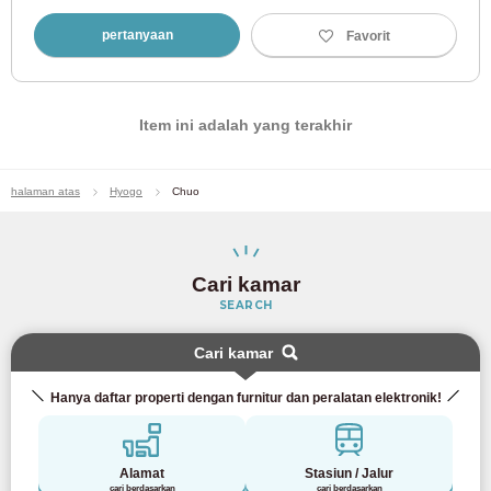
Kereta Listrik Odakyu
pertanyaan
Favorit
Jalur Odakyu Odawara
(80)
Item ini adalah yang terakhir
Jalur Odakyu Tama
(2)
halaman atas
Hyogo
Chuo
Kereta Listrik Keisei
Jalur Keisei Oshiage
(3)
Cari kamar
SEARCH
Jalur Utama Keisei
(47)
Cari kamar
Jalur Keisei Kanamachi
(9)
Hanya daftar properti dengan furnitur dan peralatan elektronik!
Jalur Keisei Chiba
(11)
Alamat
Stasiun / Jalur
cari berdasarkan
cari berdasarkan