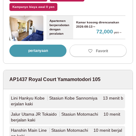
Jalur Tokyo Metro Yurakucho
(67)
Kampanye biaya awal 0 yen
Jalur Tokyo Metro Fukutoshin
(68)
Apartemen
Kamar kosong direncanakan
berperabotan
2026-08-13～
dengan
72,000
yen～
peralatan
Jalur Tokyo Metro Hibiya
(22)
Jalur Tokyo Metro Tozai
(86)
pertanyaan
Favorit
Jalur Tokyo Metro Namboku
(15)
AP1437 Royal Court Yamamotodori 105
Biro Transportasi Metropolitan Tokyo
Lini Hankyu Kobe
Stasiun Kobe Sannomiya 13 menit b
Jalur Toei Oedo
(117)
erjalan kaki
Jalur Utama JR Tokaido
Stasiun Motomachi 10 menit
Jalur Toei Mita
(52)
berjalan kaki
Hanshin Main Line
Stasiun Motomachi 10 menit berjal
Jalur Toei Shinjuku
(22)