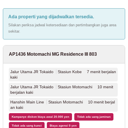
Jalur JR Ome
(2)
Ada properti yang dijadwalkan tersedia.
Jalur JR Hachiko
(1)
Silakan periksa jadwal ketersediaan dan pertimbangkan juga area
sekitar.
Jalur JR Sagami
(1)
AP1436 Motomachi MG Residence III 803
Metro Tokyo
Jalur Utama JR Tokaido
Jalur Tokyo Metro Marunouchi
Stasiun Kobe 7 menit berjalan
(125)
kaki
Jalur Tokyo Metro Ginza
(12)
Jalur Utama JR Tokaido
Stasiun Motomachi 10 menit
berjalan kaki
Jalur Tokyo Metro Hanzomon
(6)
Hanshin Main Line
Stasiun Motomachi 10 menit berjal
an kaki
Jalur Tokyo Metro Chiyoda
(20)
Kampanye diskon biaya awal 20.000 yen
Tidak ada uang jaminan
Tidak ada uang kunci
Biaya agensi 0 yen