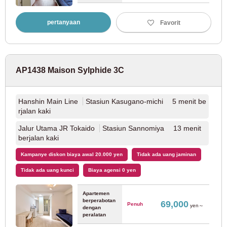
Jalur Seibu Kokubunji
(4)
pertanyaan
Favorit
Jalur Seibu Tamako
(5)
AP1438 Maison Sylphide 3C
Kereta Listrik Keio
Hanshin Main Line
Stasiun Kasugano-michi 5 menit be
Jalur Keio
(108)
rjalan kaki
Jalur Utama JR Tokaido
Stasiun Sannomiya 13 menit
Jalur Baru Keio
(20)
berjalan kaki
Kampanye diskon biaya awal 20.000 yen
Tidak ada uang jaminan
Jalur Keio Inokashira
(45)
Tidak ada uang kunci
Biaya agensi 0 yen
Jalur Keio Sagamihara
(3)
Apartemen
berperabotan
69,000
Penuh
yen～
dengan
Jalur Keio Takao
(1)
peralatan