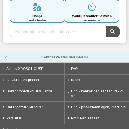
Jalur Keisei Matsudo
(7)
Harga
Waktu Komuter/Sekolah
Kereta Listrik Keikyu
cari berdasarkan
cari berdasarkan
Jalur Utama Keikyu
(65)
Jalur Bandara Keikyu
(4)
Kembali ke atas halaman ini
Jalur Keikyu Daishi
(6)
Apa itu XROSS HOUSE
FAQ
Kereta Api Tobu
Biaya/Proses pindah
Kolom
Daftar properti khusus wanita
Untuk kontrak perusahaan, klik di
Jalur Tobu Tojo
(69)
sini
Untuk pemilik, klik di sini
Untuk pendaftaran agen, klik di sini
Jalur Tobu Isesaki
(35)
Peta situs
Profil Perusahaan
Jalur Tobu Daishi
(11)