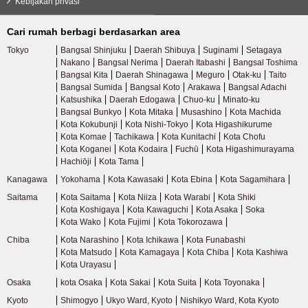
Kebijakan privasi
Jalur Tobu Kameido
(1)
Cari rumah berbagi berdasarkan area
Tokyo
Bangsal Shinjuku
Daerah Shibuya
Suginami
Setagaya
Jalur Tobu Noda
(7)
Nakano
Bangsal Nerima
Daerah Itabashi
Bangsal Toshima
Bangsal Kita
Daerah Shinagawa
Meguro
Otak-ku
Taito
Bangsal Sumida
Bangsal Koto
Arakawa
Bangsal Adachi
Katsushika
Daerah Edogawa
Chuo-ku
Minato-ku
Kereta Api Hokuso
Bangsal Bunkyo
Kota Mitaka
Musashino
Kota Machida
Kota Kokubunji
Kota Nishi-Tokyo
Kota Higashikurume
Kota Komae
Tachikawa
Kota Kunitachi
Kota Chofu
Kereta Api Hokuso Jalur Hokuso
(8)
Kota Koganei
Kota Kodaira
Fuchū
Kota Higashimurayama
Hachiōji
Kota Tama
Kereta api perkotaan baru di wilayah metropolitan
Kanagawa
Yokohama
Kota Kawasaki
Kota Ebina
Kota Sagamihara
Saitama
Kota Saitama
Kota Niiza
Kota Warabi
Kota Shiki
Kota Koshigaya
Kota Kawaguchi
Kota Asaka
Soka
Tsukuba Ekspres
(10)
Kota Wako
Kota Fujimi
Kota Tokorozawa
Chiba
Kota Narashino
Kota Ichikawa
Kota Funabashi
Kota Matsudo
Kota Kamagaya
Kota Chiba
Kota Kashiwa
Kereta api berkecepatan tinggi tepi laut Tokyo
Kota Urayasu
Osaka
kota Osaka
Kota Sakai
Kota Suita
Kota Toyonaka
Garis Rinkai
(12)
Kyoto
Shimogyo
Ukyo Ward, Kyoto
Nishikyo Ward, Kota Kyoto