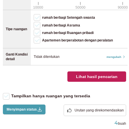
Jalur JR Keiyo
(8)
Wi-Fi (gratis)
10000
50000
90000
Parkir sepeda (sepeda)
rumah berbagi Setengah swasta
Jalur JR Yokohama
(28)
Parkir sepeda (moped)
rumah berbagi Asrama
Tipe ruangan
rumah berbagi Ruangan pribadi
Jalur JR Nambu
(40)
Apartemen berperabotan dengan peralatan
Jalur JR Yokosuka
(12)
Ganti Kondisi
Tidak ditentukan
mengubah
detail
Jalur Utama JR Tohoku
(4)
Lihat hasil pencarian
Jalur JR Takasaki
(2)
Jalur Utama JR Tokaido
(37)
Tampilkan hanya ruangan yang tersedia
Jalur Utsunomiya
(7)
Menyimpan status
Urutan yang direkomendasikan
4
buah
Jalur JR Musashino
(9)