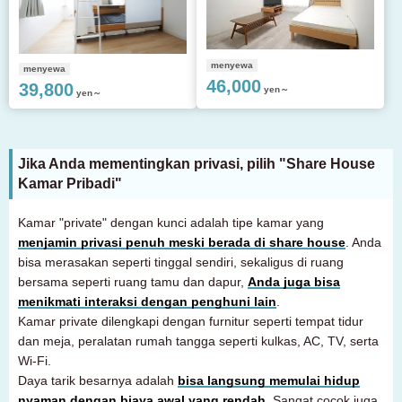
menyewa
menyewa
46,000
39,800
yen～
yen～
Jika Anda mementingkan privasi, pilih "Share House
Kamar Pribadi"
Kamar "private" dengan kunci adalah tipe kamar yang
menjamin privasi penuh meski berada di share house
. Anda
bisa merasakan seperti tinggal sendiri, sekaligus di ruang
bersama seperti ruang tamu dan dapur,
Anda juga bisa
menikmati interaksi dengan penghuni lain
.
Kamar private dilengkapi dengan furnitur seperti tempat tidur
dan meja, peralatan rumah tangga seperti kulkas, AC, TV, serta
Wi-Fi.
Daya tarik besarnya adalah
bisa langsung memulai hidup
nyaman dengan biaya awal yang rendah
. Sangat cocok juga