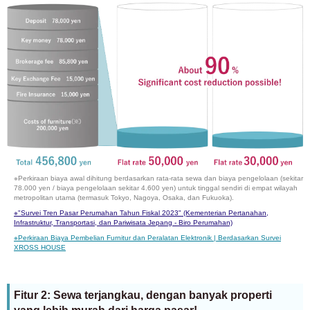
※Perkiraan biaya awal dihitung berdasarkan rata-rata sewa dan biaya pengelolaan (sekitar
78.000 yen / biaya pengelolaan sekitar 4.600 yen) untuk tinggal sendiri di empat wilayah
metropolitan utama (termasuk Tokyo, Nagoya, Osaka, dan Fukuoka).
※
"Survei Tren Pasar Perumahan Tahun Fiskal 2023" (Kementerian Pertanahan,
Infrastruktur, Transportasi, dan Pariwisata Jepang - Biro Perumahan)
※
Perkiraan Biaya Pembelian Furnitur dan Peralatan Elektronik | Berdasarkan Survei
XROSS HOUSE
Fitur 2: Sewa terjangkau, dengan banyak properti