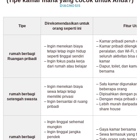
(Tipe kamar mana yang cocok untuk Anda?)
DIAGNOSIS
Direkomendasikan untuk
Tipe
Fitur Ut
orang seperti ini
Kamar pribadi penuh d
Ingin menekan biaya
Kamar pribadi dilengkap
tetapi tetap ingin hidup
peralatan, dan Wi-Fi, s
rumah berbagi
seperti tinggal sendiri
seluruh aktivitas bisa d
Ruangan pribadi
Ingin fokus pada kerja
kamar
dari rumah atau belajar
Dapur, toilet, dan kam
bersama
Satu kamar digunakan 
Ingin menekan biaya
beberapa orang
sewa tetapi tetap
rumah berbagi
Dipisahkan dengan parti
memiliki privasi
setengah swasta
Dengan meja pribadi d
Ingin bersantai di ruang
Lebih murah daripada k
pribadi
share house
Ingin tinggal sehemat
mungkin
Gaya kamar bersama
Ingin tinggal jangka
Sewa termasuk yang te
rumah berbagi
pendek
Satu orang satu tempat