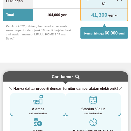
Dukungan
k）
41,300
Total
104,000 yen
yen～
Per Juni 2022, dihitung berdasarkan rata-rata
sewa properti dalam jarak 10 menit berjalan kaki
60,000
Hemat hingga
yen!
dari stasiun menurut LIFULL HOME’S "Pasar
Sewa".
Cari kamar
Hanya daftar properti dengan furnitur dan peralatan elektronik!
Alamat
Stasiun / Jalur
cari berdasarkan
cari berdasarkan