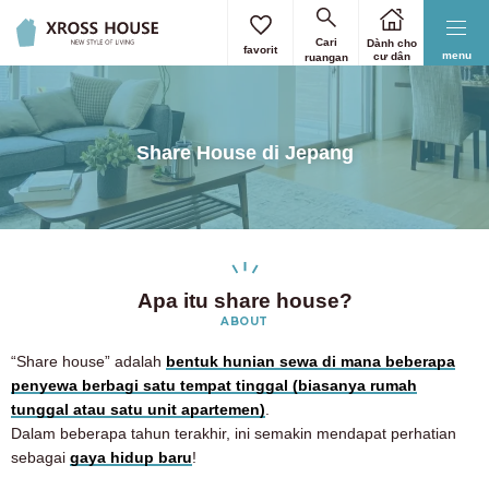
Cari
Dành cho
favorit
menu
cư dân
ruangan
Share House di Jepang
Apa itu share house?
ABOUT
“Share house” adalah
bentuk hunian sewa di mana beberapa
penyewa berbagi satu tempat tinggal (biasanya rumah
tunggal atau satu unit apartemen)
.
Dalam beberapa tahun terakhir, ini semakin mendapat perhatian
sebagai
gaya hidup baru
!