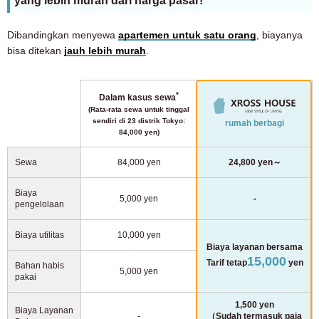
yang lebih murah dari harga pasar!
Dibandingkan menyewa
apartemen untuk satu orang
, biayanya
bisa ditekan
jauh lebih murah
.
*
Dalam kasus sewa
(Rata-rata sewa untuk tinggal
sendiri di 23 distrik Tokyo:
rumah berbagi
84,000 yen)
Sewa
84,000 yen
24,800 yen～
Biaya
5,000 yen
-
pengelolaan
Biaya utilitas
10,000 yen
Biaya layanan bersama
15,000
Tarif tetap
yen
Bahan habis
5,000 yen
pakai
1,500 yen
Biaya Layanan
-
（Sudah termasuk paja