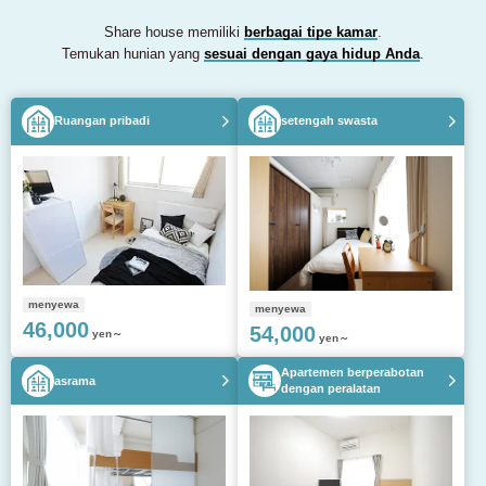
Share house memiliki
berbagai tipe kamar
.
Temukan hunian yang
sesuai dengan gaya hidup Anda
.
Ruangan pribadi
setengah swasta
menyewa
menyewa
46,000
54,000
yen～
yen～
Apartemen berperabotan
asrama
dengan peralatan