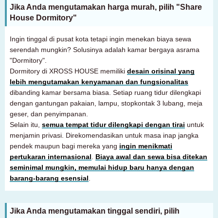
Jika Anda mengutamakan harga murah, pilih "Share
House Dormitory"
Ingin tinggal di pusat kota tetapi ingin menekan biaya sewa
serendah mungkin? Solusinya adalah kamar bergaya asrama
"Dormitory".
Dormitory di XROSS HOUSE memiliki
desain orisinal yang
lebih mengutamakan kenyamanan dan fungsionalitas
dibanding kamar bersama biasa. Setiap ruang tidur dilengkapi
dengan gantungan pakaian, lampu, stopkontak 3 lubang, meja
geser, dan penyimpanan.
Selain itu,
semua tempat tidur dilengkapi dengan tirai
untuk
menjamin privasi. Direkomendasikan untuk masa inap jangka
pendek maupun bagi mereka yang
ingin menikmati
pertukaran internasional
.
Biaya awal dan sewa bisa ditekan
seminimal mungkin, memulai hidup baru hanya dengan
barang-barang esensial
.
Untuk pelanggan yang mencari kamar
03-6712-4346
Jika Anda mengutamakan tinggal sendiri, pilih