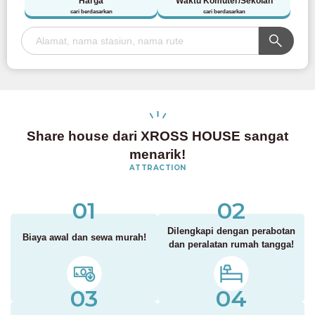
Harga
Waktu Komuter/Sekolah
cari berdasarkan
cari berdasarkan
Share house dari XROSS HOUSE sangat
menarik!
ATTRACTION
01
02
Dilengkapi dengan perabotan
Biaya awal dan sewa murah!
dan peralatan rumah tangga!
03
04