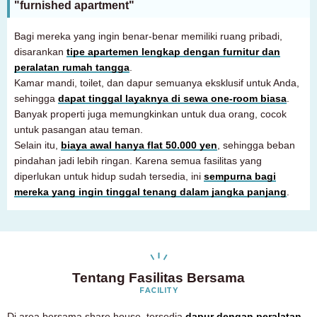
"furnished apartment"
Hanya untuk calon penghuni dan penghuni
03-6712-4344
Bagi mereka yang ingin benar-benar memiliki ruang pribadi,
disarankan
tipe apartemen lengkap dengan furnitur dan
peralatan rumah tangga
.
Kamar mandi, toilet, dan dapur semuanya eksklusif untuk Anda,
sehingga
dapat tinggal layaknya di sewa one-room biasa
.
Banyak properti juga memungkinkan untuk dua orang, cocok
untuk pasangan atau teman.
Selain itu,
biaya awal hanya flat 50.000 yen
, sehingga beban
pindahan jadi lebih ringan. Karena semua fasilitas yang
diperlukan untuk hidup sudah tersedia, ini
sempurna bagi
mereka yang ingin tinggal tenang dalam jangka panjang
.
Tentang Fasilitas Bersama
FACILITY
Di area bersama share house, tersedia
dapur dengan peralatan