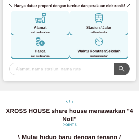
Hanya daftar properti dengan furnitur dan peralatan elektronik!
Alamat
Stasiun / Jalur
cari berdasarkan
cari berdasarkan
Harga
Waktu Komuter/Sekolah
cari berdasarkan
cari berdasarkan
XROSS HOUSE share house menawarkan "4
Nol!"
POINTS
\ Mulai hidup baru dengan tenang /