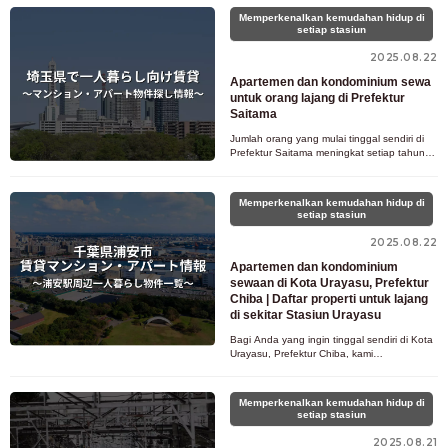
Memperkenalkan kemudahan hidup di
setiap stasiun
2025.08.22
Apartemen dan kondominium sewa
untuk orang lajang di Prefektur
Saitama
Jumlah orang yang mulai tinggal sendiri di
Prefektur Saitama meningkat setiap tahun.
Kedekatannya dengan pusat kota Tokyo
memudahkan perjalanan ke tem
Memperkenalkan kemudahan hidup di
setiap stasiun
2025.08.22
Apartemen dan kondominium
sewaan di Kota Urayasu, Prefektur
Chiba | Daftar properti untuk lajang
di sekitar Stasiun Urayasu
Bagi Anda yang ingin tinggal sendiri di Kota
Urayasu, Prefektur Chiba, kami
menyediakan penjelasan lengkap tentang
apartemen dan kondominium sewa di s
Memperkenalkan kemudahan hidup di
setiap stasiun
2025.08.21