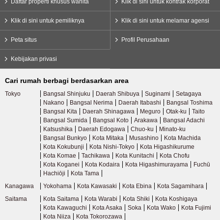
Daftar properti khusus wanita
Klik di sini untuk kontrak korporat
Klik di sini untuk pemiliknya
Klik di sini untuk melamar agensi
Peta situs
Profil Perusahaan
Kebijakan privasi
Cari rumah berbagi berdasarkan area
Tokyo
Bangsal Shinjuku
Daerah Shibuya
Suginami
Setagaya
Nakano
Bangsal Nerima
Daerah Itabashi
Bangsal Toshima
Bangsal Kita
Daerah Shinagawa
Meguro
Otak-ku
Taito
Bangsal Sumida
Bangsal Koto
Arakawa
Bangsal Adachi
Katsushika
Daerah Edogawa
Chuo-ku
Minato-ku
Bangsal Bunkyo
Kota Mitaka
Musashino
Kota Machida
Kota Kokubunji
Kota Nishi-Tokyo
Kota Higashikurume
Kota Komae
Tachikawa
Kota Kunitachi
Kota Chofu
Kota Koganei
Kota Kodaira
Kota Higashimurayama
Fuchū
Hachiōji
Kota Tama
Kanagawa
Yokohama
Kota Kawasaki
Kota Ebina
Kota Sagamihara
Saitama
Kota Saitama
Kota Warabi
Kota Shiki
Kota Koshigaya
Kota Kawaguchi
Kota Asaka
Soka
Kota Wako
Kota Fujimi
Kota Niiza
Kota Tokorozawa