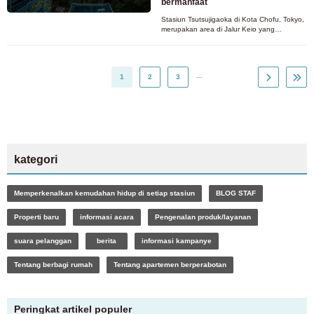
bermanfaat
Stasiun Tsutsujigaoka di Kota Chofu, Tokyo,
merupakan area di Jalur Keio yang
menawarkan lingkungan hunian yang
tenang dan akses mudah ke pusat kota.
…
1
2
3
kategori
Memperkenalkan kemudahan hidup di setiap stasiun
BLOG STAF
Properti baru
informasi acara
Pengenalan produk/layanan
suara pelanggan
berita
informasi kampanye
Untuk pelanggan yang mencari kamar
Tentang berbagi rumah
Tentang apartemen berperabotan
03-6712-4346
Hanya untuk calon penghuni dan penghuni
Peringkat artikel populer