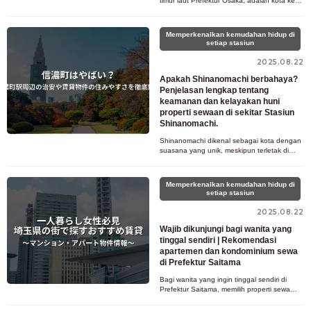
timur laut Prefektur Osaka, adalah kota kecil
tepat di tengah-tengah antara Kyoto dan
Osaka. Anda mungkin pern
Memperkenalkan kemudahan hidup di
setiap stasiun
2025.08.22
Apakah Shinanomachi berbahaya?
Penjelasan lengkap tentang
keamanan dan kelayakan huni
properti sewaan di sekitar Stasiun
Shinanomachi.
Shinanomachi dikenal sebagai kota dengan
suasana yang unik, meskipun terletak di
Distrik Shinjuku, Tokyo. Frasa
&quot;Shinanomachi berbahaya&quot; ser
Memperkenalkan kemudahan hidup di
setiap stasiun
2025.08.22
Wajib dikunjungi bagi wanita yang
tinggal sendiri | Rekomendasi
apartemen dan kondominium sewa
di Prefektur Saitama
Bagi wanita yang ingin tinggal sendiri di
Prefektur Saitama, memilih properti sewa
yang tepat di kota yang tepat sangatlah
penting untuk kehidupan yan