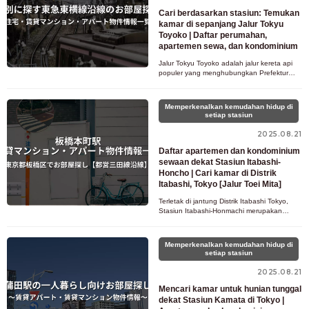
Cari berdasarkan stasiun: Temukan
kamar di sepanjang Jalur Tokyu
Toyoko | Daftar perumahan,
apartemen sewa, dan kondominium
Jalur Tokyu Toyoko adalah jalur kereta api
populer yang menghubungkan Prefektur
Kanagawa dan Tokyo, dengan stasiun-
stasiun menarik seperti Motosumiyos
Memperkenalkan kemudahan hidup di
setiap stasiun
2025.08.21
Daftar apartemen dan kondominium
sewaan dekat Stasiun Itabashi-
Honcho | Cari kamar di Distrik
Itabashi, Tokyo [Jalur Toei Mita]
Terletak di jantung Distrik Itabashi Tokyo,
Stasiun Itabashi-Honmachi merupakan
kawasan populer di Jalur Toei Mita, yang
memadukan kenyamanan hunian d
Memperkenalkan kemudahan hidup di
setiap stasiun
2025.08.21
Mencari kamar untuk hunian tunggal
dekat Stasiun Kamata di Tokyo |