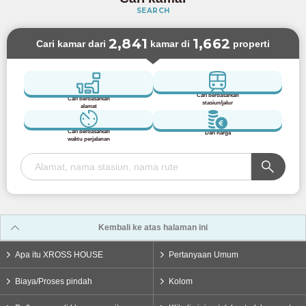
SEARCH
2,841
1,662
Cari kamar dari
kamar di
properti
Cari berdasarkan
Cari berdasarkan
stasiun/jalur
alamat
Cari berdasarkan
Dari harga
waktu perjalanan
Kembali ke atas halaman ini
Apa itu XROSS HOUSE
Pertanyaan Umum
Biaya/Proses pindah
Kolom