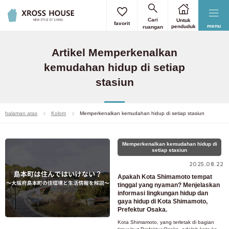
Cari
Untuk
favorit
menu
penduduk
ruangan
Artikel Memperkenalkan
kemudahan hidup di setiap
stasiun
halaman atas
Kolom
Memperkenalkan kemudahan hidup di setiap stasiun
Memperkenalkan kemudahan hidup di
setiap stasiun
2025.08.22
Apakah Kota Shimamoto tempat
tinggal yang nyaman? Menjelaskan
informasi lingkungan hidup dan
gaya hidup di Kota Shimamoto,
Prefektur Osaka.
Kota Shimamoto, yang terletak di bagian