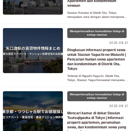
Apartemen dan kondominium
sewaan
Stasiun Kamata di Distrik Ota, Tokyo,
merupakan area dengan akses transportasi
yang sangat baik, dengan akses ke Jalur
Keihin-Tohoku, Jalur Tokyu Ikeg
Memperkenalkan kemudahan hidup di
setiap stasiun
2025.08.21
Ringkasan informasi properti sewa
untuk Stasiun Yaguchi-no-Watashi |
Pencarian hunian sewa apartemen
dan kondominium di Distrik Ota,
Tokyo
Terletak di Higashi-Yaguchi, Distrik Ota,
Tokyo, Stasiun Yaguchinowatari merupakan
area populer di sepanjang Jalur Tokyu
Tamagawa, yang memadukan kemu
Memperkenalkan kemudahan hidup di
setiap stasiun
2025.08.21
Mencari kamar di dekat Stasiun
Tsutsujigaoka di Tokyo | Informasi
properti apartemen, perumahan
sewa, dan kondominium sewa yang