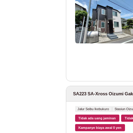
Jalur Tokyo Me
Biro Transportasi
Jalur Toei Oedo
Jalur Toei Mita
Jalur Toei Shinj
Jalur Toei Asaku
Kapal Nippori/To
SA223 SA-Xross Oizumi Gak
Jalur Toden Ara
Jalur Seibu Ikebukuro
Stasiun Oiz
Perusahaan Toky
Tidak ada uang jaminan
Tidak
Jalur Tokyu Toy
Kampanye biaya awal 0 yen