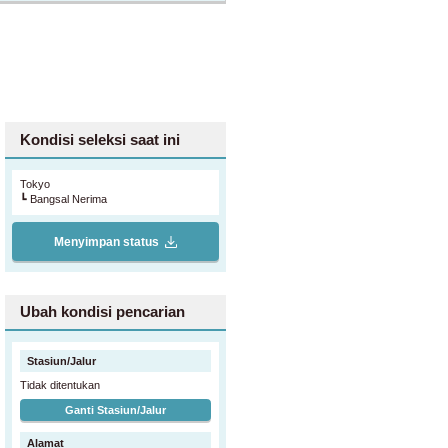
choose from shared house
SS HOUSE offers safe housing in Nerima
Kondisi seleksi saat ini
Tokyo
┗ Bangsal Nerima
Menyimpan status
Ubah kondisi pencarian
Stasiun/Jalur
Tidak ditentukan
Ganti Stasiun/Jalur
Alamat