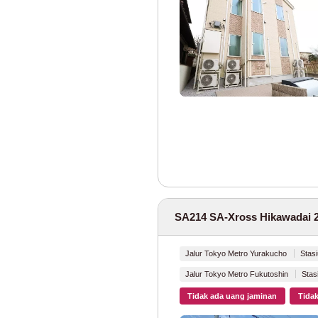
Metro Tokyo
Jalur Tokyo Met
Jalur Tokyo Met
Jalur Tokyo Me
Jalur Tokyo Met
Jalur Tokyo Met
SA214 SA-Xross Hikawadai 
Jalur Tokyo Metr
Jalur Tokyo Metr
Jalur Tokyo Metro Yurakucho
Stas
Jalur Tokyo Metro Fukutoshin
Stas
Jalur Tokyo Metr
Tidak ada uang jaminan
Tidak