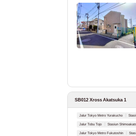
Jalur Tokyu Den
Jalur Tokyu Oim
Jalur Tokyu Set
Jalur Tokyu Ikeg
Jalur Tokyu Meg
Jalur Tokyu Ta
Jalur Tokyu Sh
SB012 Xross Akatsuka 1
Kereta Api Seibu
Jalur Tokyo Metro Yurakucho
Stas
Jalur Seibu Shin
Jalur Tobu Tojo
Stasiun Shimoakat
Jalur Tokyo Metro Fukutoshin
Stas
Jalur Seibu Ikeb