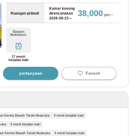
9
10
11
12
13
14
15
entoshi
(67)
Kamar kosong
16
17
18
19
20
21
22
38,000
Ruangan pribadi
direncanakan
yen～
23
24
25
26
27
28
29
2026-08-15～
achi
(43)
30
31
Stasiun
Ikebukuro
agaya
(58)
mengatur
keputusan
ulang
ami
(34)
17 menit
berjalan kaki
uro
(41)
pertanyaan
Favorit
magawa
(9)
in-Yokohama
(3)
iun Kereta Bawah Tanah Akatsuka 4 menit berjalan kaki
juku
(165)
suka 4 menit berjalan kaki
iun Kereta Bawah Tanah Akatsuka 4 menit berjalan kaki
ukuro
(91)