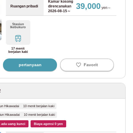
Kamar kosong
39,000
Ruangan pribadi
direncanakan
yen～
2026-08-15～
ro Marunouchi
(126)
Stasiun
Ikebukuro
ro Ginza
(12)
17 menit
tro Hanzomon
(6)
berjalan kaki
ro Chiyoda
(20)
pertanyaan
Favorit
ro Yurakucho
(67)
2
o Fukutoshin
(69)
o Hibiya
(22)
iun Hikawadai 10 menit berjalan kaki
iun Hikawadai 10 menit berjalan kaki
o Tozai
(86)
 ada uang kunci
Biaya agensi 0 yen