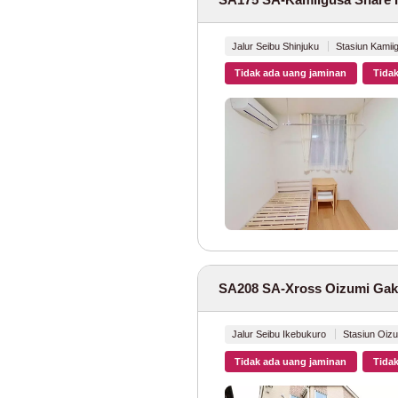
Jalur JR Nambu
Jalur JR Yokosu
Jalur Seibu Shinjuku
Stasiun Kamii
Tidak ada uang jaminan
Tidak
Jalur Utama JR 
Jalur JR Takasak
Jalur Utama JR 
Jalur Utsunomiy
Jalur JR Musash
SA208 SA-Xross Oizumi Gak
Jalur JR Ome
(
Jalur Seibu Ikebukuro
Stasiun Oiz
Jalur JR Hachik
Tidak ada uang jaminan
Tidak
Jalur JR Sagami