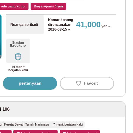
 ada uang kunci
Biaya agensi 0 yen
akucho
(23)
Kamar kosong
41,000
Ruangan pribadi
direncanakan
yen～
hima
(15)
2026-08-15～
ubunji
(4)
Stasiun
Ikebukuro
ako
(5)
14 menit
o
berjalan kaki
pertanyaan
Favorit
(20)
i 106
shira
(46)
mihara
(3)
iun Kereta Bawah Tanah Narimasu 7 menit berjalan kaki