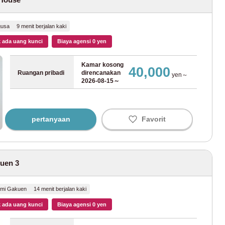
(40)
ka
(12)
gusa 9 menit berjalan kaki
 ada uang kunci
Biaya agensi 0 yen
Tohoku
(4)
Kamar kosong
40,000
i
(2)
Ruangan pribadi
direncanakan
yen～
2026-08-15～
Tokaido
(37)
pertanyaan
Favorit
a
(7)
ino
(9)
uen 3
2)
umi Gakuen 14 menit berjalan kaki
o
(1)
 ada uang kunci
Biaya agensi 0 yen
(1)