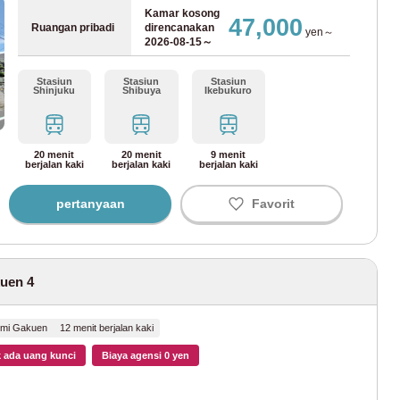
tro Namboku
(15)
Kamar kosong
47,000
Ruangan pribadi
direncanakan
yen～
2026-08-15～
 Metropolitan Tokyo
Stasiun
Stasiun
Stasiun
(119)
Shinjuku
Shibuya
Ikebukuro
(53)
20 menit
20 menit
9 menit
berjalan kaki
berjalan kaki
berjalan kaki
uku
(22)
pertanyaan
Favorit
sa
(27)
neri
(20)
uen 4
Ming
Seni
Sela
Kami
Jum
Sabt
Rabu
kawa
(21)
gu
n
sa
s
at
u
umi Gakuen 12 menit berjalan kaki
Agustus
2026
u
1
 ada uang kunci
Biaya agensi 0 yen
oko
(93)
2
3
4
5
6
7
8