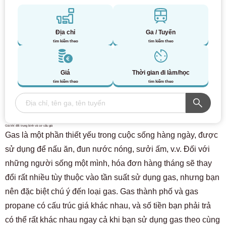
Địa chỉ
Ga / Tuyến
tìm kiếm theo
tìm kiếm theo
Giá
Thời gian đi làm/học
tìm kiếm theo
tìm kiếm theo
Giá khí đốt trung bình và cơ cấu giá
Gas là một phần thiết yếu trong cuộc sống hàng ngày, được
sử dụng để nấu ăn, đun nước nóng, sưởi ấm, v.v. Đối với
những người sống một mình, hóa đơn hàng tháng sẽ thay
đổi rất nhiều tùy thuộc vào tần suất sử dụng gas, nhưng bạn
nên đặc biệt chú ý đến loại gas. Gas thành phố và gas
propane có cấu trúc giá khác nhau, và số tiền bạn phải trả
có thể rất khác nhau ngay cả khi bạn sử dụng gas theo cùng