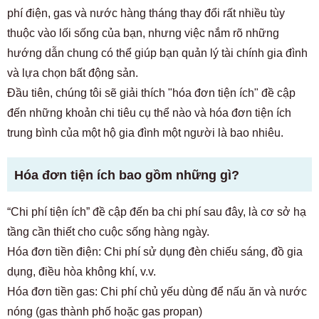
phí điện, gas và nước hàng tháng thay đổi rất nhiều tùy
thuộc vào lối sống của bạn, nhưng việc nắm rõ những
hướng dẫn chung có thể giúp bạn quản lý tài chính gia đình
và lựa chọn bất động sản.
Đầu tiên, chúng tôi sẽ giải thích "hóa đơn tiện ích" đề cập
đến những khoản chi tiêu cụ thể nào và hóa đơn tiện ích
trung bình của một hộ gia đình một người là bao nhiêu.
Hóa đơn tiện ích bao gồm những gì?
“Chi phí tiện ích” đề cập đến ba chi phí sau đây, là cơ sở hạ
tầng cần thiết cho cuộc sống hàng ngày.
Hóa đơn tiền điện: Chi phí sử dụng đèn chiếu sáng, đồ gia
dụng, điều hòa không khí, v.v.
Hóa đơn tiền gas: Chi phí chủ yếu dùng để nấu ăn và nước
nóng (gas thành phố hoặc gas propan)