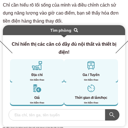
Chỉ cần hiểu rõ lối sống của mình và điều chỉnh cách sử
dụng năng lượng vào giờ cao điểm, bạn sẽ thấy hóa đơn
tiền điện hàng tháng thay đổi.
Tìm phòng
Chỉ hiển thị các căn có đầy đủ nội thất và thiết bị
điện!
Địa chỉ
Ga / Tuyến
tìm kiếm theo
tìm kiếm theo
Giá
Thời gian đi làm/học
tìm kiếm theo
tìm kiếm theo
Đặc điểm chung của những người sống một mình nhưng có hóa đơn tiện ích thấp