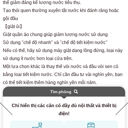
thể giảm đáng kể lượng nước tiêu thụ.
Tạo thói quen thường xuyên tắt nước khi đánh răng hoặc
gội đầu
【giặt ủi】
Giặt quần áo chung giúp giảm lượng nước sử dụng
Sử dụng "chế độ nhanh" và "chế độ tiết kiệm nước"
Nếu có thể, hãy sử dụng máy giặt dạng lồng đứng, loại này
sử dụng ít nước hơn loại cửa trên.
Một lựa chọn khác là thay thế vòi nước và đầu vòi sen cũ
bằng loại tiết kiệm nước. Chỉ cần đầu tư vài nghìn yên, bạn
có thể tiết kiệm thêm hàng nghìn yên mỗi năm.
Tìm phòng
Chỉ hiển thị các căn có đầy đủ nội thất và thiết bị
điện!