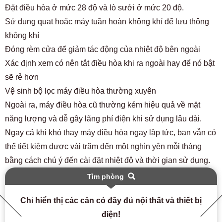
Đặt điều hòa ở mức 28 độ và lò sưởi ở mức 20 độ.
Sử dụng quạt hoặc máy tuần hoàn không khí để lưu thông
không khí
Đóng rèm cửa để giảm tác động của nhiệt độ bên ngoài
Xác định xem có nên tắt điều hòa khi ra ngoài hay để nó bật
sẽ rẻ hơn
Vệ sinh bộ lọc máy điều hòa thường xuyên
Ngoài ra, máy điều hòa cũ thường kém hiệu quả về mặt
năng lượng và dễ gây lãng phí điện khi sử dụng lâu dài.
Ngay cả khi khó thay máy điều hòa ngay lập tức, bạn vẫn có
thể tiết kiệm được vài trăm đến một nghìn yên mỗi tháng
bằng cách chú ý đến cài đặt nhiệt độ và thời gian sử dụng.
Tìm phòng
Chỉ hiển thị các căn có đầy đủ nội thất và thiết bị
điện!