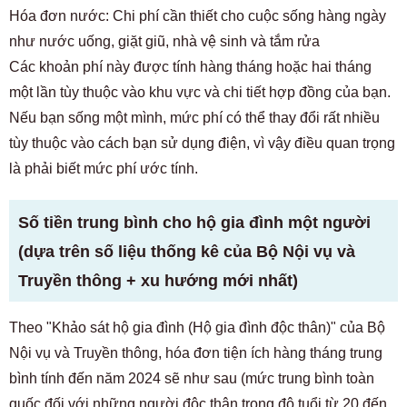
Hóa đơn nước: Chi phí cần thiết cho cuộc sống hàng ngày
như nước uống, giặt giũ, nhà vệ sinh và tắm rửa
Các khoản phí này được tính hàng tháng hoặc hai tháng
một lần tùy thuộc vào khu vực và chi tiết hợp đồng của bạn.
Nếu bạn sống một mình, mức phí có thể thay đổi rất nhiều
tùy thuộc vào cách bạn sử dụng điện, vì vậy điều quan trọng
là phải biết mức phí ước tính.
Số tiền trung bình cho hộ gia đình một người
(dựa trên số liệu thống kê của Bộ Nội vụ và
Truyền thông + xu hướng mới nhất)
Theo "Khảo sát hộ gia đình (Hộ gia đình độc thân)" của Bộ
Nội vụ và Truyền thông, hóa đơn tiện ích hàng tháng trung
bình tính đến năm 2024 sẽ như sau (mức trung bình toàn
quốc đối với những người độc thân trong độ tuổi từ 20 đến