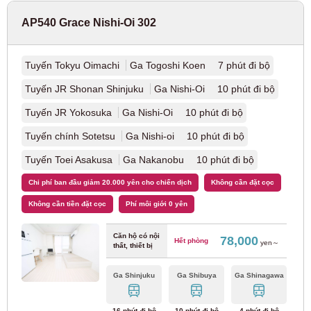
AP540 Grace Nishi-Oi 302
Tàu con thoi mới
(1)
Tuyến Tokyu Oimachi
Ga Togoshi Koen 7 phút đi bộ
Tuyến JR Shonan Shinjuku
Ga Nishi-Oi 10 phút đi bộ
Osaka
Tuyến JR Yokosuka
Ga Nishi-Oi 10 phút đi bộ
JR Đông
Tuyến chính Sotetsu
Ga Nishi-oi 10 phút đi bộ
Tuyến Toei Asakusa
Ga Nakanobu 10 phút đi bộ
Tuyến chính JR Tokaido
(37)
Chi phí ban đầu giảm 20.000 yên cho chiến dịch
Không cần đặt cọc
Không cần tiền đặt cọc
Phí môi giới 0 yên
Tàu điện ngầm Osaka
Căn hộ có nội
78,000
Hết phòng
yen～
thất, thiết bị
Tuyến tàu điện ngầm Osaka Metro Yotsubashi
(15)
Ga Shinjuku
Ga Shibuya
Ga Shinagawa
Tuyến thị trấn cảng Nanko Metro Osaka
(3)
16 phút đi bộ
10 phút đi bộ
4 phút đi bộ