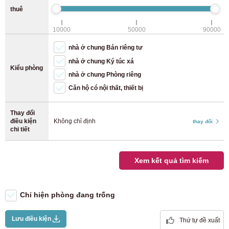
Tuyến JR Keiyo
(8)
thuê
Wifi miên phi)
Bãi đậu xe đạp (xe đạp)
10000
50000
90000
Tuyến JR Yokohama
(28)
Bãi đậu xe đạp (xe máy)
nhà ở chung Bán riêng tư
Tuyến JR Nambu
(40)
nhà ở chung Ký túc xá
Kiểu phòng
nhà ở chung Phòng riêng
Tuyến JR Yokosuka
(12)
Căn hộ có nội thất, thiết bị
Thay đổi
Tuyến chính JR Tohoku
(4)
điều kiện
Không chỉ định
thay đổi
chi tiết
Tuyến JR Takasaki
(2)
Xem kết quả tìm kiếm
Tuyến chính JR Tokaido
(37)
Tuyến Utsunomiya
(7)
Chỉ hiện phòng đang trống
Lưu điều kiện
Tuyến JR Musashino
(9)
Thứ tự đề xuất