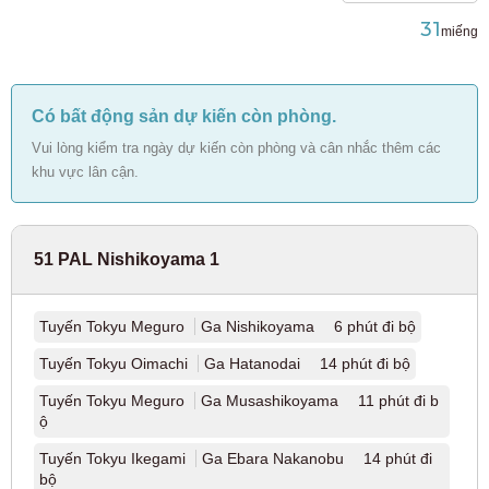
31
miếng
JR Ome Line
(2)
Tuyến JR Hachiko
(1)
Có bất động sản dự kiến còn phòng.
Vui lòng kiểm tra ngày dự kiến còn phòng và cân nhắc thêm các
Tuyến JR Sagami
(1)
khu vực lân cận.
Tàu điện ngầm Tokyo
51 PAL Nishikoyama 1
Tuyến tàu điện ngầm Tokyo Metro Marunouchi
(126)
Tuyến Tokyu Meguro
Ga Nishikoyama 6 phút đi bộ
Tuyến Tokyo Metro Ginza
(12)
Tuyến Tokyu Oimachi
Ga Hatanodai 14 phút đi bộ
Tuyến Hanzomon của Metro Tokyo
(6)
Tuyến Tokyu Meguro
Ga Musashikoyama 11 phút đi b
ộ
Tuyến tàu điện ngầm Tokyo Chiyoda
(20)
Tuyến Tokyu Ikegami
Ga Ebara Nakanobu 14 phút đi
bộ