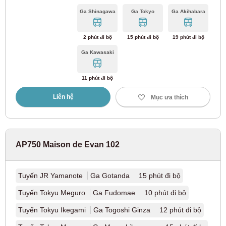
Ga Shinagawa
Ga Tokyo
Ga Akihabara
Đường sắt điện Hankai Tuyến Kamimachi
(3)
2 phút đi bộ
15 phút đi bộ
19 phút đi bộ
Đường sắt Kinki Nippon
Ga Kawasaki
Tuyến Kintetsu Minami-Osaka
(7)
11 phút đi bộ
Tuyến Kintetsu Osaka
Liên hệ
(4)
Mục ưa thích
Tuyến Kintetsu Nara
(2)
AP750 Maison de Evan 102
Tập đoàn Hankyu
Tuyến JR Yamanote
Ga Gotanda 15 phút đi bộ
Tuyến Hankyu Senri
(20)
Tuyến Tokyu Meguro
Ga Fudomae 10 phút đi bộ
Tuyến Hankyu Kyoto
(36)
Tuyến Tokyu Ikegami
Ga Togoshi Ginza 12 phút đi bộ