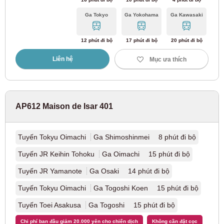
Tuyến tàu điện ngầm Osaka Midosuji
(46)
Ga Tokyo
Ga Yokohama
Ga Kawasaki
Tuyến tàu điện ngầm Osaka Metro Tanimachi
(31)
12 phút đi bộ
17 phút đi bộ
20 phút đi bộ
Tuyến tàu điện ngầm Osaka Nagahori Tsurumi-
Liên hệ
Mục ưa thích
ryokuchi
(18)
Tuyến tàu điện ngầm Osaka Sennichimae
(19)
AP612 Maison de Isar 401
Tuyến tàu điện ngầm Osaka
(15)
Tuyến Tokyu Oimachi
Ga Shimoshinmei 8 phút đi bộ
Tuyến tàu điện ngầm Osaka Sakaisuji
(5)
Tuyến JR Keihin Tohoku
Ga Oimachi 15 phút đi bộ
Chủ
Thứ
Thứ
Thứ
Thứ
Thứ
Thứ
Tuyến JR Yamanote
Ga Osaki 14 phút đi bộ
Tuyến tàu điện ngầm Osaka Imazatosuji
(28)
Nhật
Hai
Ba
Tư
Năm
Sáu
Bảy
Tuyến Tokyu Oimachi
Ga Togoshi Koen 15 phút đi bộ
Tháng Tám
2026
JR Tây Nhật Bản
Dành cho khách hàng đang tìm phòng
Tuyến Toei Asakusa
Ga Togoshi 15 phút đi bộ
1
03-6712-4346
2
3
4
5
6
7
8
Chi phí ban đầu giảm 20.000 yên cho chiến dịch
Không cần đặt cọc