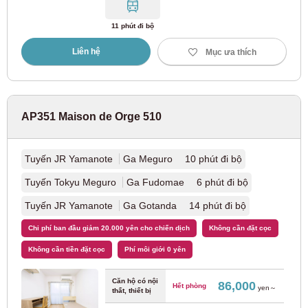
Cục Giao thông Thành phố Yokohama
11 phút đi bộ
Liên hệ
Mục ưa thích
đường màu xanh
(18)
JR Tây Nhật Bản
AP351 Maison de Orge 510
Tuyến JR Tozai
(20)
Tuyến JR Yamanote
Ga Meguro 10 phút đi bộ
Tuyến Nara
(3)
Tuyến Tokyu Meguro
Ga Fudomae 6 phút đi bộ
Tuyến JR Yamanote
Ga Gotanda 14 phút đi bộ
Đường sắt điện Shinkeisei
Chi phí ban đầu giảm 20.000 yên cho chiến dịch
Không cần đặt cọc
Không cần tiền đặt cọc
Phí môi giới 0 yên
Tuyến Shinkeisei
(4)
Căn hộ có nội
86,000
Hết phòng
yen～
Đường sắt Sagami
thất, thiết bị