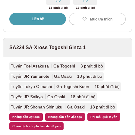
15 phút đi bộ
19 phút đi bộ
Tuyến Seibu Kokubunji
(4)
Liên hệ
Mục ưa thích
Tuyến Seibu Tamako
(5)
Đường sắt điện Keio
SA224 SA-Xross Togoshi Ginza 1
Tuyến Keio
(110)
Tuyến Toei Asakusa
Ga Togoshi 3 phút đi bộ
Tuyến JR Yamanote
Ga Osaki 18 phút đi bộ
Keio Dòng Mới
(20)
Tuyến Tokyu Oimachi
Ga Togoshi Koen 10 phút đi bộ
Tuyến Keio Inokashira
(46)
Tuyến JR Saikyo
Ga Osaki 18 phút đi bộ
Tuyến JR Shonan Shinjuku
Ga Osaki 18 phút đi bộ
Tuyến Keio Sagamihara
(3)
Không cần đặt cọc
Không cần tiền đặt cọc
Phí môi giới 0 yên
Tuyến Keio Takao
(1)
Chiến dịch chi phí ban đầu 0 yên