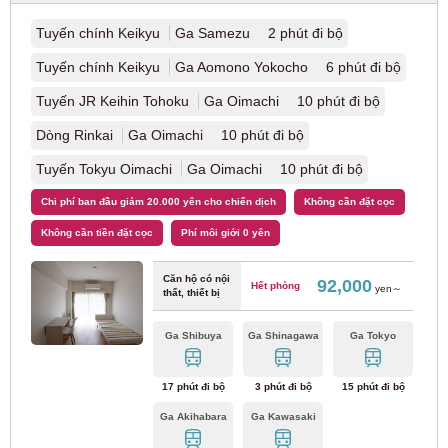
Tuyến Toho của hệ thống tàu điện ngầm thành phố
Sapporo
(1)
Tuyến chính Keikyu
Ga Samezu 2 phút đi bộ
Tuyến chính Keikyu
Ga Aomono Yokocho 6 phút đi bộ
Tuyến JR Keihin Tohoku
Ga Oimachi 10 phút đi bộ
Dòng Rinkai
Ga Oimachi 10 phút đi bộ
Tuyến Tokyu Oimachi
Ga Oimachi 10 phút đi bộ
Chi phí ban đầu giảm 20.000 yên cho chiến dịch
Không cần đặt cọc
Không cần tiền đặt cọc
Phí môi giới 0 yên
Căn hộ có nội
92,000
Hết phòng
yen～
thất, thiết bị
Ga Shibuya
Ga Shinagawa
Ga Tokyo
17 phút đi bộ
3 phút đi bộ
15 phút đi bộ
Ga Akihabara
Ga Kawasaki