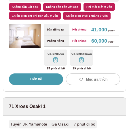
Tuyến Yurakucho của Tokyo Metro
(67)
Không cần đặt cọc
Không cần tiền đặt cọc
Phí môi giới 0 yên
Chiến dịch chi phí ban đầu 0 yên
Chiến dịch thuê 1 tháng 0 yên
Tuyến Tokyo Metro Fukutoshin
(69)
41,000
bán riêng tư
Hết phòng
yen～
Tuyến tàu điện ngầm Tokyo Hibiya
(22)
60,000
Phòng riêng
Hết phòng
yen～
Tuyến tàu điện ngầm Tokyo Tozai
(86)
Ga Shibuya
Ga Shinagawa
Tuyến tàu điện ngầm Tokyo Metro Namboku
(15)
15 phút đi bộ
19 phút đi bộ
Cục Giao thông Vận tải Thủ đô Tokyo
Liên hệ
Mục ưa thích
Tuyến Toei Oedo
(119)
71 Xross Osaki 1
Tuyến Toei Mita
(53)
Tuyến JR Yamanote
Ga Osaki 7 phút đi bộ
Tuyến Toei Shinjuku
(22)