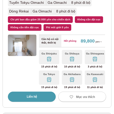
Tuyến Tokyu Oimachi
Ga Oimachi 8 phút đi bộ
Dòng Rinkai
Ga Oimachi 8 phút đi bộ
Chi phí ban đầu giảm 20.000 yên cho chiến dịch
Không cần đặt cọc
Không cần tiền đặt cọc
Phí môi giới 0 yên
Căn hộ có nội
89,800
Hết phòng
yen～
thất, thiết bị
Ga Shinjuku
Ga Shibuya
Ga Shinagawa
15 phút đi bộ
10 phút đi bộ
3 phút đi bộ
Ga Tokyo
Ga Akihabara
Ga Kawasaki
15 phút đi bộ
19 phút đi bộ
11 phút đi bộ
Liên hệ
Mục ưa thích
31
31
31
31
31
Thay đổi điều kiện tìm kiếm
Xem kết quả tìm kiếm
Xem kết quả tìm kiếm
Xem kết quả tìm kiếm
Xem kết quả tìm kiếm
Xem kết quả tìm kiếm
Tài sản áp dụng
Tài sản áp dụng
Tài sản áp dụng
Tài sản áp dụng
Tài sản áp dụng
miếng
miếng
miếng
miếng
miếng
Tìm kiếm theo trạm/tuyến/địa chỉ/đi làm/giờ học/Điều kiện chi tiết khác