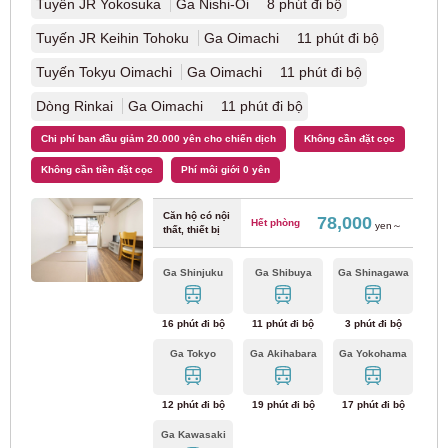
Tuyến JR Yokosuka
Ga Nishi-Oi 8 phút đi bộ
Tuyến JR Keihin Tohoku
Ga Oimachi 11 phút đi bộ
Tuyến Tobu Kameido
(1)
Tuyến Tokyu Oimachi
Ga Oimachi 11 phút đi bộ
Tuyến Tobu Noda
(7)
Dòng Rinkai
Ga Oimachi 11 phút đi bộ
Chi phí ban đầu giảm 20.000 yên cho chiến dịch
Không cần đặt cọc
Đường sắt Hokuso
Không cần tiền đặt cọc
Phí môi giới 0 yên
Đường sắt Hokuso Tuyến Hokuso
(8)
Căn hộ có nội
78,000
Hết phòng
yen～
thất, thiết bị
Khu vực đô thị Đường sắt đô thị mới
Ga Shinjuku
Ga Shibuya
Ga Shinagawa
Tàu tốc hành Tsukuba
(10)
16 phút đi bộ
11 phút đi bộ
3 phút đi bộ
Ga Tokyo
Ga Akihabara
Ga Yokohama
Đường sắt cao tốc bờ sông Tokyo
12 phút đi bộ
19 phút đi bộ
17 phút đi bộ
Dòng Rinkai
(12)
Ga Kawasaki