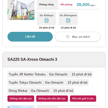
39,000
Phòng riêng
Hết phòng
Đường sắt điện Odakyu
yen～
Ga Shibuya
Ga Shinagawa
Tuyến Odakyu Odawara
(80)
16 phút đi bộ
14 phút đi bộ
Tuyến Odakyu Tama
(2)
Liên hệ
Mục ưa thích
Đường sắt điện Keisei
Tuyến Keisei Oshiage
(3)
SA225 SA-Xross Oimachi 3
Tuyến chính Keisei
(47)
Tuyến JR Keihin Tohoku
Ga Oimachi 15 phút đi bộ
Tuyến Tokyu Oimachi
Ga Oimachi 15 phút đi bộ
Tuyến Keisei Kanamachi
(9)
Dòng Rinkai
Ga Oimachi 15 phút đi bộ
Tuyến Keisei Chiba
(11)
Không cần đặt cọc
Không cần tiền đặt cọc
Phí môi giới 0 yên