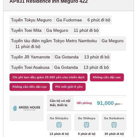
AP831 Residence Inn Meguro 422
Cục Giao thông Thành phố Nagoya
Tuyến Tokyu Meguro
Ga Fudomae 6 phút đi bộ
Tuyến tàu điện ngầm thành phố Nagoya
Tuyến Toei Mita
Ga Meguro 11 phút đi bộ
Sakuradori
(29)
Tuyến tàu điện ngầm Tokyo Metro Namboku
Ga Meguro
11 phút đi bộ
Tuyến tàu điện ngầm thành phố Nagoya
Tsurumai
(23)
Tuyến JR Yamanote
Ga Gotanda 13 phút đi bộ
Tuyến Toei Asakusa
Ga Gotanda 13 phút đi bộ
Tuyến tàu điện ngầm thành phố Nagoya
Higashiyama
(40)
Chi phí ban đầu giảm 20.000 yên cho chiến dịch
Không cần đặt cọc
Không cần tiền đặt cọc
Phí môi giới 0 yên
Tuyến tàu điện ngầm thành phố Nagoya Meijo
(16)
Căn hộ có nội
91,000
Hết phòng
yen～
thất, thiết bị
Đường sắt Nagoya
Ga Shinjuku
Ga Shibuya
Ga Ikebukuro
Tuyến chính Meitetsu Nagoya
(5)
12 phút đi bộ
5 phút đi bộ
20 phút đi bộ