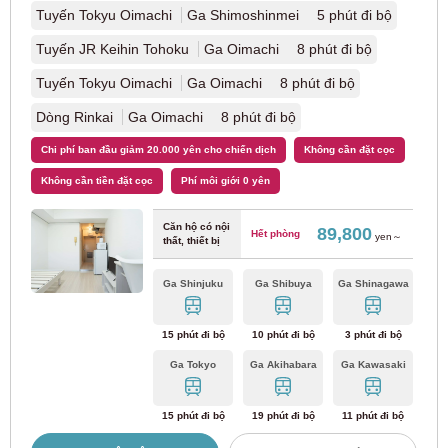
Tuyến tàu điện ngầm thành phố Kyoto Tozai
(1)
Tuyến Tokyu Oimachi
Ga Shimoshinmei 5 phút đi bộ
Tuyến JR Keihin Tohoku
Ga Oimachi 8 phút đi bộ
Tuyến Tokyu Oimachi
Ga Oimachi 8 phút đi bộ
Nara
Dòng Rinkai
Ga Oimachi 8 phút đi bộ
Đường sắt Kinki Nippon
Chi phí ban đầu giảm 20.000 yên cho chiến dịch
Không cần đặt cọc
Không cần tiền đặt cọc
Phí môi giới 0 yên
Tuyến Kintetsu Minami-Osaka
(7)
Căn hộ có nội
89,800
Hết phòng
yen～
thất, thiết bị
Tuyến Kintetsu Osaka
(4)
Ga Shinjuku
Ga Shibuya
Ga Shinagawa
Tuyến Kintetsu Nara
(2)
15 phút đi bộ
10 phút đi bộ
3 phút đi bộ
Ga Tokyo
Ga Akihabara
Ga Kawasaki
Hyogo
15 phút đi bộ
19 phút đi bộ
11 phút đi bộ