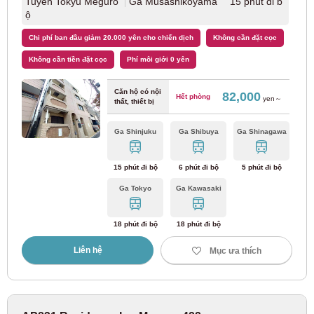
Tuyến Tokyu Meguro
Ga Musashikoyama 15 phút đi b
Tuyến Hankyu Kobe
(8)
ộ
Chi phí ban đầu giảm 20.000 yên cho chiến dịch
Không cần đặt cọc
Tuyến Hankyu Takarazuka
(4)
Không cần tiền đặt cọc
Phí môi giới 0 yên
Căn hộ có nội
82,000
Hết phòng
yen～
thất, thiết bị
Aichi
Ga Shinjuku
Ga Shibuya
Ga Shinagawa
JR Đông
15 phút đi bộ
6 phút đi bộ
5 phút đi bộ
Tuyến chính JR Tokaido
(37)
Ga Tokyo
Ga Kawasaki
Đường sắt Kinki Nippon
18 phút đi bộ
18 phút đi bộ
Liên hệ
Mục ưa thích
Tuyến Kintetsu Minami-Osaka
(7)
Tuyến Kintetsu Nagoya
(11)