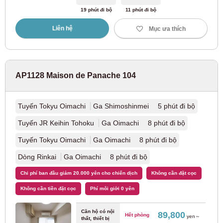
19 phút đi bộ
11 phút đi bộ
Liên hệ
Mục ưa thích
AP1128 Maison de Panache 104
Tuyến Tokyu Oimachi
Ga Shimoshinmei 5 phút đi bộ
Tuyến JR Keihin Tohoku
Ga Oimachi 8 phút đi bộ
Tuyến Tokyu Oimachi
Ga Oimachi 8 phút đi bộ
Dòng Rinkai
Ga Oimachi 8 phút đi bộ
Chi phí ban đầu giảm 20.000 yên cho chiến dịch
Không cần đặt cọc
Không cần tiền đặt cọc
Phí môi giới 0 yên
Căn hộ có nội
89,800
Hết phòng
yen～
thất, thiết bị