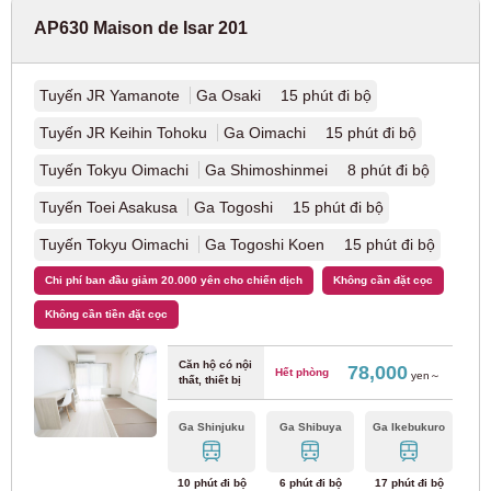
AP630 Maison de Isar 201
Đường sắt điện Keihan
Tuyến JR Yamanote
Ga Osaki 15 phút đi bộ
Tuyến Keihan chính
(9)
Tuyến JR Keihin Tohoku
Ga Oimachi 15 phút đi bộ
Tuyến Keihan Nakanoshima
(1)
Tuyến Tokyu Oimachi
Ga Shimoshinmei 8 phút đi bộ
Tuyến Toei Asakusa
Ga Togoshi 15 phút đi bộ
Đường sắt điện Nankai
Tuyến Tokyu Oimachi
Ga Togoshi Koen 15 phút đi bộ
Chi phí ban đầu giảm 20.000 yên cho chiến dịch
Không cần đặt cọc
Tuyến chính Nankai
(10)
Không cần tiền đặt cọc
Tuyến Nankai Koya
(8)
Căn hộ có nội
78,000
Hết phòng
yen～
thất, thiết bị
Đường xe điện Hankai
Ga Shinjuku
Ga Shibuya
Ga Ikebukuro
Đường sắt điện Hankai Tuyến Hankai
(9)
10 phút đi bộ
6 phút đi bộ
17 phút đi bộ