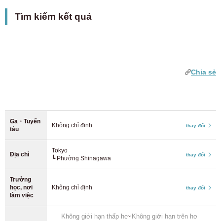
Asakusa lines, as well as convenient access to Haneda
Loại trừ chỗ nghỉ chỉ dành cho phụ nữ
Tìm kiếm kết quả
Chubu
Thêm trạm
Airport and the Shinkansen.
JR Đông
Khuyến mại
Tỉnh Aichi
(52)
XROSS HOUSE offers a wide range of properties, including
Chiến dịch thuê 1 tháng 0 yên
Tuyến JR Yamanote
(92)
mixed-gender, women-only, and fully private rooms. Choose
Chiến dịch chi phí ban đầu 0 yên
from shared house living or a quiet, private apartment. No
Chia sẻ
Kinki
Tuyến JR Chuo/Sobu
(210)
security deposit or key money is required, and short-term
Chi phí ban đầu giảm 20.000 yên cho chiến dịch
stays and transfers are also possible. With a wide range of
Registration fee 50% off
Nara
(1)
amenities, you'll enjoy a convenient and comfortable life in
Tuyến JR Saikyo
(37)
Shinagawa Ward.
Không cần đặt cọc
Kyoto
(9)
Ga・Tuyến
Không cần tiền đặt cọc
Tuyến JR Shonan Shinjuku
Không chỉ định
(24)
thay đổi
tàu
Phí môi giới 0 yên
Osaka
(165)
Tokyo
Tuyến Ueno Tokyo
(4)
Địa chỉ
thay đổi
Chỉ trong thời gian có hạn! Nhận đơn đăng ký từ 52 ngày trước
┗ Phường Shinagawa
ngày chuyển đến (thường là 37 ngày trước)
Hyogo
(5)
Tuyến JR Joban
(32)
Trường
Đặc trưng
học, nơi
Không chỉ định
thay đổi
làm việc
Kyushu
Tuyến JR Keihin Tohoku
(70)
thiết bị nhà
~
Ở được 2 người
Fukuoka
(118)