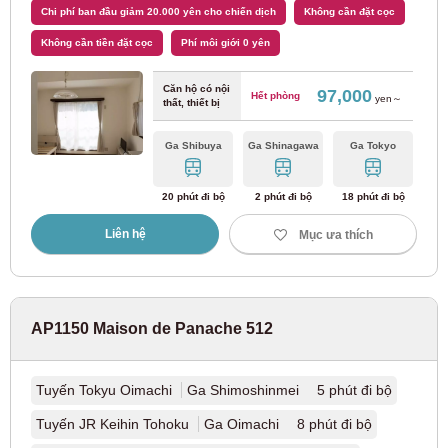
Chi phí ban đầu giảm 20.000 yên cho chiến dịch
Không cần đặt cọc
Không cần tiền đặt cọc
Phí môi giới 0 yên
Căn hộ có nội
97,000
Hết phòng
yen～
thất, thiết bị
Ga Shibuya
Ga Shinagawa
Ga Tokyo
20 phút đi bộ
2 phút đi bộ
18 phút đi bộ
Liên hệ
Mục ưa thích
AP1150 Maison de Panache 512
Tuyến Tokyu Oimachi
Ga Shimoshinmei 5 phút đi bộ
Tuyến JR Keihin Tohoku
Ga Oimachi 8 phút đi bộ