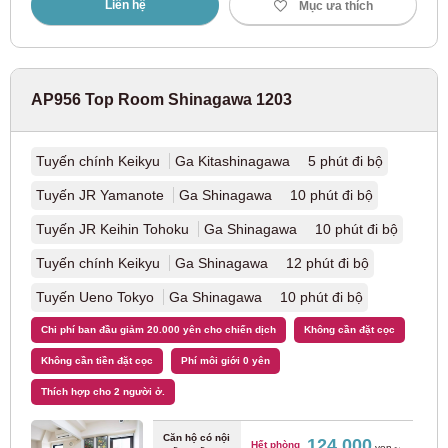
JR Đông
Liên hệ
Mục ưa thích
Tuyến chính JR Tokaido
(37)
AP956 Top Room Shinagawa 1203
Đường sắt điện Hanshin
Tuyến chính Keikyu
Ga Kitashinagawa 5 phút đi bộ
Tuyến Hanshin Main Line
(9)
Tuyến JR Yamanote
Ga Shinagawa 10 phút đi bộ
Tập đoàn Hankyu
Tuyến JR Keihin Tohoku
Ga Shinagawa 10 phút đi bộ
Tuyến chính Keikyu
Ga Shinagawa 12 phút đi bộ
Tuyến Hankyu Kobe
(8)
Tuyến Ueno Tokyo
Ga Shinagawa 10 phút đi bộ
Chi phí ban đầu giảm 20.000 yên cho chiến dịch
Không cần đặt cọc
Không cần tiền đặt cọc
Phí môi giới 0 yên
Fukuoka
Thích hợp cho 2 người ở.
JR Kyushu
Căn hộ có nội
124,000
Hết phòng
yen～