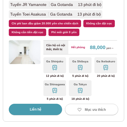
Tuyến JR Yamanote
Ga Gotanda 13 phút đi bộ
Tuyến đường sắt Nagareyama
(1)
Tuyến Toei Asakusa
Ga Gotanda 13 phút đi bộ
Chi phí ban đầu giảm 20.000 yên cho chiến dịch
Không cần đặt cọc
Đường sắt Kinki Nippon
Không cần tiền đặt cọc
Phí môi giới 0 yên
Tuyến Kintetsu Namba
(1)
Căn hộ có nội
88,000
Hết phòng
yen～
thất, thiết bị
JR Tokai
Ga Shinjuku
Ga Shibuya
Ga Ikebukuro
Tuyến đường sắt chính JR Kansai
(1)
12 phút đi bộ
5 phút đi bộ
20 phút đi bộ
Ga Shinagawa
Ga Tokyo
Cục Giao thông Thành phố Kobe
5 phút đi bộ
18 phút đi bộ
Tuyến Yamate của hệ thống tàu điện ngầm thành phố
Kobe
(1)
Liên hệ
Mục ưa thích
Giao thông thành phố mới Saitama