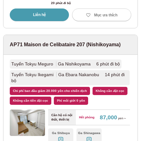
20 phút đi bộ
Tuyến Tokyu Ikegami
(34)
Liên hệ
Mục ưa thích
Tuyến Tokyu Meguro
(41)
Tuyến Tokyu Tamagawa
(9)
AP71 Maison de Celibataire 207 (Nishikoyama)
Tuyến Tokyu Shin-Yokohama
(3)
Tuyến Tokyu Meguro
Ga Nishikoyama 6 phút đi bộ
Đường sắt Seibu
Tuyến Tokyu Ikegami
Ga Ebara Nakanobu 14 phút đi
bộ
Tuyến Seibu Shinjuku
(165)
Chi phí ban đầu giảm 20.000 yên cho chiến dịch
Không cần đặt cọc
Không cần tiền đặt cọc
Phí môi giới 0 yên
Tuyến Seibu Ikebukuro
(91)
Căn hộ có nội
87,000
Hết phòng
yen～
thất, thiết bị
Tuyến Seibu Yurakucho
(23)
Ga Shibuya
Ga Shinagawa
Tuyến Seibu Toshima
(15)