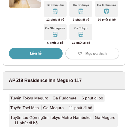
Ga Shinjuku
Ga Shibuya
Ga Ikebukuro
Tuyến chính Sotetsu
(6)
12 phút đi bộ
5 phút đi bộ
20 phút đi bộ
Đường ray đơn đô thị Tama
Ga Shinagawa
Ga Tokyo
Đường sắt một ray Tama
(5)
6 phút đi bộ
19 phút đi bộ
Liên hệ
Mục ưa thích
Đường sắt nhanh Toyo
Tuyến tàu nhanh Toyo
(1)
AP519 Residence Inn Meguro 117
Đường sắt cao tốc Saitama
Tuyến Tokyu Meguro
Ga Fudomae 6 phút đi bộ
Tuyến đường sắt cao tốc Saitama
(5)
Tuyến Toei Mita
Ga Meguro 11 phút đi bộ
Tuyến tàu điện ngầm Tokyo Metro Namboku
Ga Meguro
Ryūtetsu
11 phút đi bộ