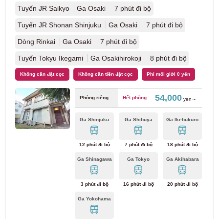
Tuyến JR Saikyo
Ga Osaki 7 phút đi bộ
Tuyến Toei Asakusa
(27)
Tuyến JR Shonan Shinjuku
Ga Osaki 7 phút đi bộ
Dòng Rinkai
Ga Osaki 7 phút đi bộ
Lớp lót Nippori/Toneri
(20)
Tuyến Tokyu Ikegami
Ga Osakihirokoji 8 phút đi bộ
Tuyến Toden Arakawa
(21)
Không cần đặt cọc
Không cần tiền đặt cọc
Phí môi giới 0 yên
54,000
Tập đoàn Tokyu
Phòng riêng
Hết phòng
yen～
Ga Shinjuku
Ga Shibuya
Ga Ikebukuro
Tuyến Tokyu Toyoko
(93)
12 phút đi bộ
7 phút đi bộ
18 phút đi bộ
Tuyến Tokyu Denentoshi
(67)
Ga Shinagawa
Ga Tokyo
Ga Akihabara
Tuyến Tokyu Oimachi
(43)
3 phút đi bộ
16 phút đi bộ
20 phút đi bộ
Ga Yokohama
Tuyến Tokyu Setagaya
(58)