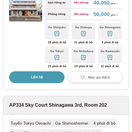
Tuyến Keisei Matsudo
(7)
40,000
bán riêng tư
Hết phòng
yen～
56,000
Phòng riêng
Hết phòng
yen～
Đường sắt điện Keikyu
Ga Shinjuku
Ga Shibuya
Ga Shinagawa
Tuyến chính Keikyu
(65)
18 phút đi bộ
11 phút đi bộ
3 phút đi bộ
Tuyến sân bay Keikyu
(4)
Ga Tokyo
Ga Akihabara
Ga Kawasaki
Tuyến Keikyu Daishi
(6)
15 phút đi bộ
19 phút đi bộ
11 phút đi bộ
Liên hệ
Mục ưa thích
Đường sắt Tobu
Tuyến Tobu Tojo
(69)
AP334 Sky Court Shinagawa 3rd, Room 202
Tuyến Tobu Isesaki
(35)
Tuyến Tokyu Oimachi
Ga Shimoshinmei 4 phút đi bộ
Tuyến Tobu Daishi
(11)