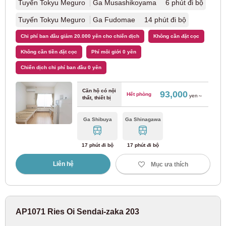
Tuyến Tokyu Meguro
Ga Musashikoyama 6 phút đi bộ
Tuyến Nishitetsu Kaizuka
(1)
Tuyến Tokyu Meguro
Ga Fudomae 14 phút đi bộ
Chi phí ban đầu giảm 20.000 yên cho chiến dịch
Không cần đặt cọc
Hokkaido
Không cần tiền đặt cọc
Phí môi giới 0 yên
Chiến dịch chi phí ban đầu 0 yên
JR Hokkaido
Căn hộ có nội
93,000
Hết phòng
yen～
thất, thiết bị
Tuyến JR Chitose
(1)
Ga Shibuya
Ga Shinagawa
Tuyến JR Hakodate
(1)
17 phút đi bộ
17 phút đi bộ
Cục Giao thông Thành phố Sapporo
Liên hệ
Mục ưa thích
Tuyến tàu điện ngầm thành phố Sapporo
Namboku
(1)
AP1071 Ries Oi Sendai-zaka 203