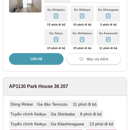
Ga Shinjuku
Ga Shibuya
Ga Shinagawa
15 phút đi bộ
10 phút đi bộ
3 phút đi bộ
Ga Tokyo
Ga Akihabara
Ga Kawasaki
15 phút đi bộ
19 phút đi bộ
11 phút đi bộ
Liên hệ
Mục ưa thích
AP1130 Park House 36 207
Dòng Rinkai
Ga đảo Tennozu 11 phút đi bộ
Tuyến chính Keikyu
Ga Shinbaba 8 phút đi bộ
Tuyến chính Keikyu
Ga Kitashinagawa 13 phút đi bộ