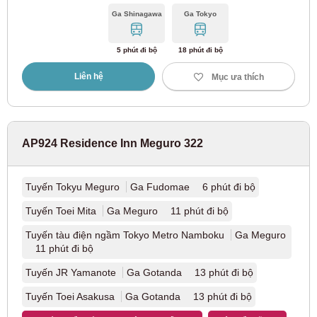
JR Tokai
Ga Shinagawa
Ga Tokyo
5 phút đi bộ
18 phút đi bộ
Tuyến JR Chuo
(16)
Liên hệ
Mục ưa thích
Kyoto
AP924 Residence Inn Meguro 322
JR Đông
Tuyến Tokyu Meguro
Ga Fudomae 6 phút đi bộ
Tuyến chính JR Tokaido
(37)
Tuyến Toei Mita
Ga Meguro 11 phút đi bộ
JR Tây Nhật Bản
Tuyến tàu điện ngầm Tokyo Metro Namboku
Ga Meguro
11 phút đi bộ
Tuyến JR Yamanote
Ga Gotanda 13 phút đi bộ
Tuyến JR Kyoto
(14)
Tuyến Toei Asakusa
Ga Gotanda 13 phút đi bộ
Đường sắt điện Keihan