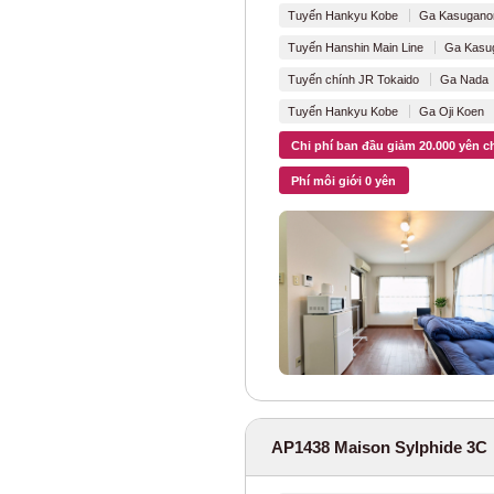
Tuyến tàu điện
Tuyến Hankyu Kobe
Ga Kasuganom
Tuyến Hanshin Main Line
Ga Kasug
Cục Giao thông V
Tuyến chính JR Tokaido
Ga Nada 
Tuyến Toei Oed
Tuyến Hankyu Kobe
Ga Oji Koen 
Chi phí ban đầu giảm 20.000 yên c
Tuyến Toei Mita
Phí môi giới 0 yên
Tuyến Toei Shin
Tuyến Toei Asak
Lớp lót Nippori/
Tuyến Toden Ar
Tập đoàn Tokyu
AP1438 Maison Sylphide 3C
Tuyến Tokyu To