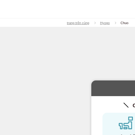
Tuyến Seibu Yu
trang trên cùng
Hyogo
Chuo
Tuyến Seibu To
Tuyến Seibu Kok
Tuyến Seibu Ta
Đường sắt điện K
Tuyến Keio
(11
Keio Dòng Mới
C
Tuyến Keio Inok
Tuyến Keio Sag