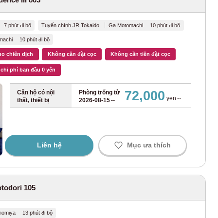
u
(40)
uka
(12)
7 phút đi bộ
Tuyến chính JR Tokaido
Ga Motomachi 10 phút đi bộ
achi 10 phút đi bộ
 Tohoku
(4)
ho chiến dịch
Không cần đặt cọc
Không cần tiền đặt cọc
ki
(2)
chi phí ban đầu 0 yên
72,000
Căn hộ có nội
Phòng trống từ
Tokaido
(37)
yen～
thất, thiết bị
2026-08-15～
ya
(7)
hino
(9)
Liên hệ
Mục ưa thích
)
ko
(1)
todori 105
i
(1)
omiya 13 phút đi bộ