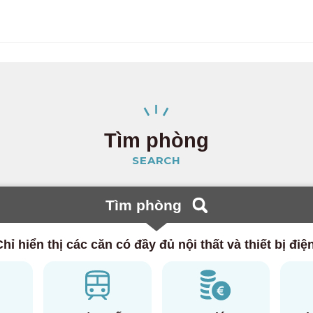
rakucho
(23)
shima
(15)
ubunji
(4)
mako
(5)
Tìm phòng
SEARCH
eio
0)
Tìm phòng
(20)
hỉ hiển thị các căn có đầy đủ nội thất và thiết bị điệ
ashira
(46)
amihara
(3)