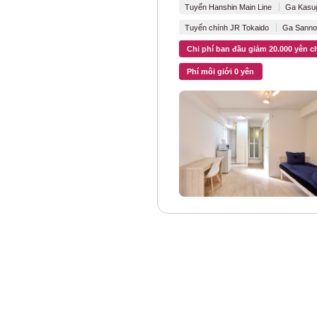
Tuyến Hanshin Main Line
Ga Kasug
Tuyến Tokyu De
Tuyến chính JR Tokaido
Ga Sanno
Tuyến Tokyu Oi
Chi phí ban đầu giảm 20.000 yên c
Phí môi giới 0 yên
Tuyến Tokyu Se
Tuyến Tokyu Ike
Tuyến Tokyu Me
Tuyến Tokyu T
Tuyến Tokyu Sh
Đường sắt Seibu
Tuyến Seibu Shi
Tuyến Seibu Ike