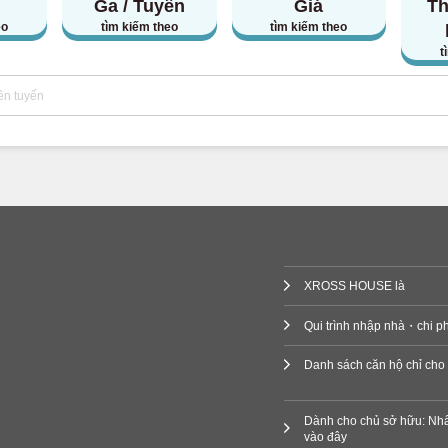
Ga / Tuyến
Giá
Th
ao
(1)
eo
tìm kiếm theo
tìm kiếm theo
t
Odakyu
Odawara
(80)
Tama
(2)
eisei
hiage
(3)
XROSS HOUSE là
sei
(47)
Qui trình nhập nhà・chi ph
anamachi
(9)
Danh sách căn hộ chỉ cho
iba
(11)
Dành cho chủ sở hữu: Nh
vào đây
tsudo
(7)