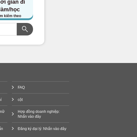
ời gian đi
làm/học
ìm kiếm theo
FAQ
í
cột
 nữ
Hợp đồng doanh nghiệp:
Nhấn vào đây
ấn
Đăng ký đại lý: Nhấn vào đây