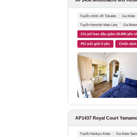
Tuyến JR Namb
Tuyến JR Yokos
Tuyến chính JR Tokaido
Ga Kobe 
Tuyến Hanshin Main Line
Ga Motom
Tuyến chính JR
Chi phí ban đầu giảm 20.000 yên c
Tuyến JR Takasa
Phí môi giới 0 yên
Chiến dịch 
Tuyến chính JR 
Tuyến Utsunomi
Tuyến JR Musas
JR Ome Line
(2
Tuyến JR Hachi
AP1437 Royal Court Yamamo
Tuyến JR Sagam
Tuyến Hankyu Kobe
Ga Kobe Sann