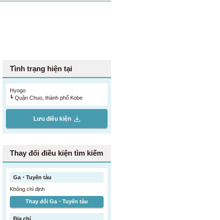
ximize convenience in the heart of Kobe,
digital contracts. Even if you need to
 minimizing the hassle of moving and re-
rips as well. Please check our website for
Tình trạng hiện tại
Hyogo
┗ Quận Chuo, thành phố Kobe
Lưu điều kiện
Thay đổi điều kiện tìm kiếm
Ga・Tuyến tàu
Không chỉ định
Thay đổi Ga・Tuyến tàu
Địa chỉ