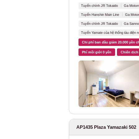
Tuyến chính JR Tokaido
Ga Motom
Tàu điện ngầm T
Tuyến Hanshin Main Line
Ga Motom
Tuyến tàu điện 
Tuyến chính JR Tokaido
Ga Sanno
Tuyến Yamate của hệ thống tàu điện 
Tuyến Tokyo Met
Chi phí ban đầu giảm 20.000 yên c
Tuyến Hanzomon
Phí môi giới 0 yên
Chiến dịch 
Tuyến tàu điện 
Tuyến Yurakucho
Tuyến Tokyo Met
Tuyến tàu điện 
Tuyến tàu điện 
AP1435 Plaza Yamazaki 502