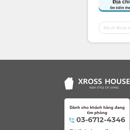
Địa chỉ
Tuyến Keio Tak
tìm kiếm th
Đường sắt điện 
Tuyến Odakyu 
Tuyến Odakyu 
Đường sắt điện K
Tuyến Keisei Os
Tuyến chính Kei
Tuyến Keisei K
Dành cho khách hàng đang
tìm phòng
Tuyến Keisei Ch
03-6712-4346
Tuyến Keisei Ma