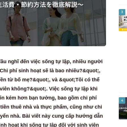
3
đầu nghĩ đến việc sống tự lập, nhiều người
Chi phí sinh hoạt sẽ là bao nhiêu?&quot;,
iền từ bố mẹ?&quot;, và &quot;Tôi có thể
 viên không?&quot;. Việc sống tự lập khi
tốn kém hơn bạn tưởng, bao gồm chi phí
4
tiền thuê nhà và thực phẩm, cũng như chi
uyển nhà. Bài viết này cung cấp hướng dẫn
inh hoạt khi sống tự lập đối với sinh viên