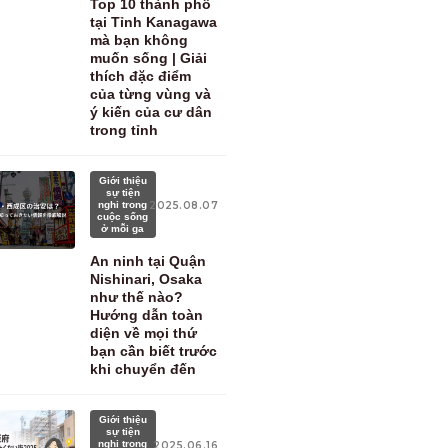
Top 10 thành phố
tại Tỉnh Kanagawa
mà bạn không
muốn sống | Giải
thích đặc điểm
của từng vùng và
ý kiến ​​của cư dân
trong tỉnh
Giới thiệu
sự tiện
nghi trong
2025.08.07
cuộc sống
ở mỗi ga
An ninh tại Quận
Nishinari, Osaka
như thế nào?
Hướng dẫn toàn
diện về mọi thứ
bạn cần biết trước
khi chuyển đến
Giới thiệu
sự tiện
nghi trong
2025.06.16