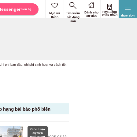
Messenger
liên hệ
Hợp đồng
Dành cho
Mục ưa
Tìm kiếm
pháp nhân
thực đơn
cư dân
thích
bất động
sản
i phí ban đầu, chi phí sinh hoạt và cách tiết
p hạng bài báo phổ biến
Giới thiệu
sự tiện
nghi trong
2025.06.19