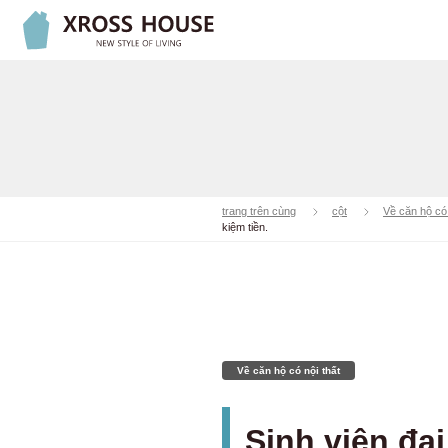
trang trên cùng
cột
Về căn hộ có 
kiệm tiền.
Về căn hộ có nội thất
Sinh viên đạ