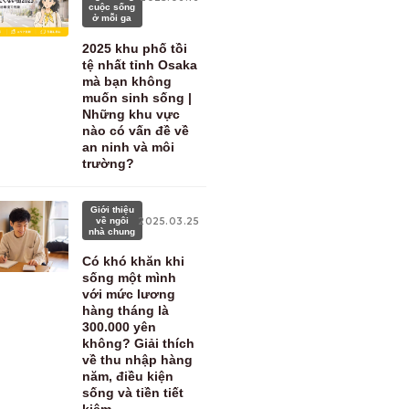
cuộc sống
ở mỗi ga
2025 khu phố tồi
tệ nhất tỉnh Osaka
mà bạn không
muốn sinh sống |
Những khu vực
nào có vấn đề về
an ninh và môi
trường?
Giới thiệu
về ngôi
2025.03.25
nhà chung
Có khó khăn khi
sống một mình
với mức lương
hàng tháng là
300.000 yên
không? Giải thích
về thu nhập hàng
năm, điều kiện
sống và tiền tiết