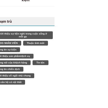
kiệm
hạm trù
iới thiệu sự tiện nghi trong cuộc sống ở
mỗi ga
OG NHÂN VIÊN
Thuộc tính mới
ông tin sự kiện
ới thiệu sản phẩm/dịch vụ
ọng nói của khách hàng
Tin tức
ông tin chiến dịch
ới thiệu về ngôi nhà chung
 căn hộ có nội thất