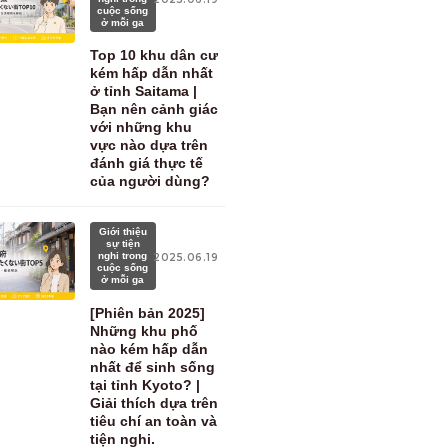
cuộc sống
ở mỗi ga
Top 10 khu dân cư
kém hấp dẫn nhất
ở tỉnh Saitama |
Bạn nên cảnh giác
với những khu
vực nào dựa trên
đánh giá thực tế
của người dùng?
Giới thiệu
sự tiện
nghi trong
2025.06.19
cuộc sống
ở mỗi ga
[Phiên bản 2025]
Những khu phố
nào kém hấp dẫn
nhất để sinh sống
tại tỉnh Kyoto? |
Giải thích dựa trên
tiêu chí an toàn và
tiện nghi.