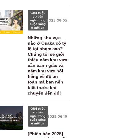
Giới thiệu
sự tiện
nghi trong
2025.08.05
cuộc sống
ở mỗi ga
Những khu vực
nào ở Osaka có tỷ
lệ tội phạm cao?
Chúng tôi sẽ giới
thiệu năm khu vực
cần cảnh giác và
năm khu vực nổi
tiếng về độ an
toàn mà bạn nên
biết trước khi
chuyển đến đó!
Giới thiệu
sự tiện
nghi trong
2025.06.19
cuộc sống
ở mỗi ga
[Phiên bản 2025]