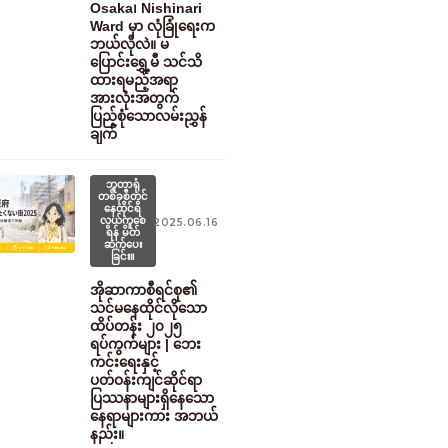
Osaka၊ Nishinari
Ward မှာ လုံခြုံရေးက
ဘယ်လိုလဲ။ မ
ပြောင်းရွှေ့မီ သင်သိ
ထားရမည့်အရာ
အားလုံးအတွက်
ပြည့်စုံသောလမ်းညွှန်
ချက်
ဘူတာရုံ
တစ်ခုစီတွင်
နေထိုင်ရ
လွယ်ကူစေ
2025.06.16
ရန် မိတ်
ဆက်ပေး
ခြင်း။
အိုဆာကာစီရင်စု၏
သင်မနေထိုင်လိုသော
ထိပ်တန်း ၂၀၂၅
ရပ်ကွက်များ | ဘေး
ကင်းရေးနှင့်
ပတ်ဝန်းကျင်ဆိုင်ရာ
ပြဿနာများရှိနေသော
နေရာများကား အဘယ်
နည်း။