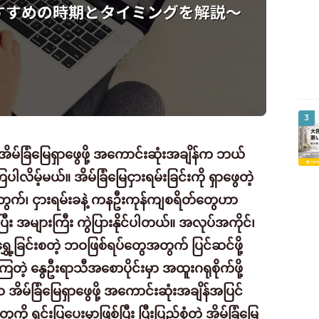
3
်ခြံမြေရှာဖွေဖို့ အကောင်းဆုံးအချိန်က ဘယ်
ါလိမ့်မယ်။ အိမ်ခြံမြေငှားရမ်းခြင်းကို ရှာဖွေတဲ့
တွက်၊ ငှားရမ်းခနဲ့ ကနဦးကုန်ကျစရိတ်တွေဟာ
ြီး အများကြီး ကွဲပြားနိုင်ပါတယ်။ အလုပ်အကိုင်၊
ှေ့ခြင်းစတဲ့ ဘဝဖြစ်ရပ်တွေအတွက် ပြင်ဆင်ဖို့
ကြတဲ့ နွေဦးရာသီအစောပိုင်းမှာ အထူးဂရုစိုက်ဖို့
အိမ်ခြံမြေရှာဖွေဖို့ အကောင်းဆုံးအချိန်အပြင်
ရှင်းပြပေးမှာဖြစ်ပြီး ပြီးပြည့်စုံတဲ့ အိမ်ခြံမြေ