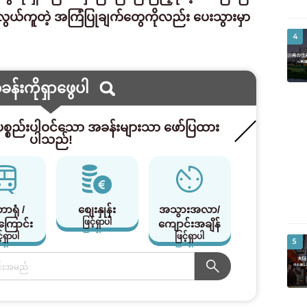
ရလွယ်ကူတဲ့ အကြံပြုချက်တွေကိုလည်း ပေးသွားမှာ
4
န်းကိုရှာဖွေပါ
်ပစ္စည်းပါဝင်သော အခန်းများသာ ဖော်ပြထား
ပါသည်!
ာရုံ /
စျေးနှုန်း
အသွားအလာ/
ဖြင့်ရှာပါ
ကြောင်း
ကျောင်းအချိန်
့်ရှာပါ
ဖြင့်ရှာပါ
5