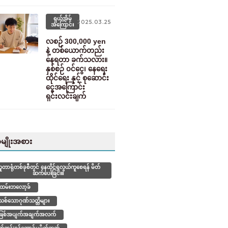
ရှယ်အိမ်
2025.03.25
အကြောင်း
လစဉ် 300,000 yen
နဲ့ တစ်ယောက်တည်း
နေရတာ ခက်သလား။
နှစ်စဉ် ၀င်ငွေ၊ နေရေး
ထိုင်ရေး နှင့် စုဆောင်း
ငွေအကြောင်း
ရှင်းလင်းချက်
မျိုးအစား
ူတာရုံတစ်ခုစီတွင် နေထိုင်ရလွယ်ကူစေရန် မိတ်
ဆက်ပေးခြင်း။
်ထမ်းဘလော့ခ်
စ်သောဂုဏ်သတ္တိများ
ြစ်အပျက်အချက်အလက်