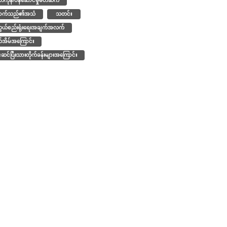
တ်ကုန်/ဝန်ဆောင်မှုမိတ်ဆက်
ာက်သည်၏အသံ
သတင်း
ဆွယ်စည်းရုံးရေးအချက်အလက်
ယ်အိမ်အကြောင်း
င်ဆင်ပြီးသားတိုက်ခန်းများအကြောင်း