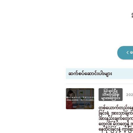
က
ဆက်စပ်ဆောင်းပါးများ
ပြင်ဆင်ပြီး
သားတိုက်ခန်း
202
များအကြောင်း
တစ်ယောက်တည်းနေထ
ခြင်းရဲ့ အားသာချက်
အားနည်းချက်တွေ
တွေလဲ။ မိဘတွေနဲ့ 
နေထိုင်ခြင်းနဲ့ ကွာခြ