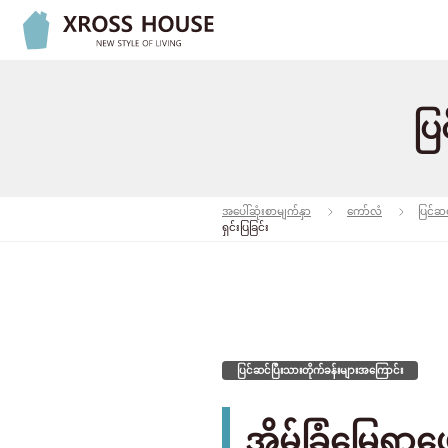
ပြ
အပေါ်ဆုံးစာမျက်နှာ
ကော်လံ
ပြင်ဆ
ရှင်းပြခြင်း
ပြင်ဆင်ပြီးသားတိုက်ခန်းများအကြောင်း
အိမ်ခြံမြေရှာဖ