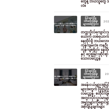
တွေနဲ့ ဘယ်သူတွေ သ
လဲ။
ပြင်ဆင်ပြီး
သားတိုက်ခန်း
202
များအကြောင်း
တက္ကသိုလ်ကျောင်း
ယောက် တစ်ယောက
နေထိုင်ဖို့ ဘယ်လော
ကုန်ကျမလဲ။ ကနဦး
ကုန်ကျစရိတ်၊ နေထို
နှင့် ငွေစုခြင်းဆိုင်ရာ 
သောလမ်းညွှန်
ပြင်ဆင်ပြီး
သားတိုက်ခန်း
20
များအကြောင်း
အခန်းငယ်များအပြ
များအတွက် ပြီးပြည့်
လမ်းညွှန်- စတိုင်က
အတွင်းပိုင်းဥပမာများ
အမှားများကိုရှောင်ရှ
အကြံပြုချက်များ