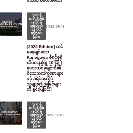
မိတ်ဆက်ပေးပါမယ်။
ဘူတာရုံ
တစ်ခုစီတွင်
နေထိုင်ရ
လွယ်ကူစေ
2025.06.19
ရန် မိတ်
ဆက်ပေး
ခြင်း။
[2025 Edition] သင်
မနေချင်သော
Kanagawa စီရင်စုရှိ
ထိပ်တန်းမြို့ 10 မြို့ |
ဒေသတစ်ခုချင်းစီ၏
ဝိသေသလက္ခဏာများ
နှင့် ခရိုင်နေထိုင်
သူများ၏ အမြင်များ
ကို ရှင်းပြခြင်း။
ဘူတာရုံ
တစ်ခုစီတွင်
နေထိုင်ရ
လွယ်ကူစေ
2025.08.07
ရန် မိတ်
ဆက်ပေး
ခြင်း။