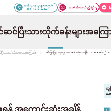
အခန်းရှာနေသူများအတွက်
အခမဲ့ အီးမေးလ် ညှိနှိုင်းမှု
03-6712-4346
င်ဆင်ပြီးသားတိုက်ခန်းများအကြော
င်ပြီးသားတိုက်ခန်းများအကြောင်း
အိမ်ခြံမြေရှာဖွေရန် အကောင်းဆုံးအချိန်ကား အဘယ်နည်း။ တိုက
လူ
သတ
ွေရန် အကောင်းဆုံးအချိန်
1