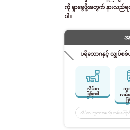
ကို ရှာဖွေဖို့အတွက် နားလည်
ပါ။
အခ
ပရိဘောဂနှင့် လျှပ်စစ
လိပ်စာ
ဘူတ
ဖြင့်ရှာပါ
လမ်း
ဖြင