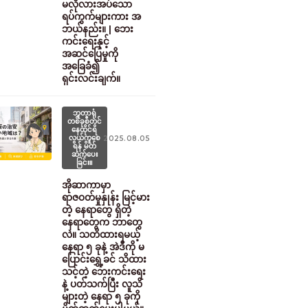
မလိုလားအပ်သော
ရပ်ကွက်များကား အ
ဘယ်နည်း။ | ဘေး
ကင်းရေးနှင့်
အဆင်ပြေမှုကို
အခြေခံ၍
ရှင်းလင်းချက်။
ဘူတာရုံ
တစ်ခုစီတွင်
နေထိုင်ရ
လွယ်ကူစေ
2025.08.05
ရန် မိတ်
ဆက်ပေး
ခြင်း။
အိုဆာကာမှာ
ရာဇဝတ်မှုနှုန်း မြင့်မား
တဲ့ နေရာတွေ ရှိတဲ့
နေရာတွေက ဘာတွေ
လဲ။ သတိထားရမယ့်
နေရာ ၅ ခုနဲ့ အဲဒီကို မ
ပြောင်းရွှေ့ခင် သိထား
သင့်တဲ့ ဘေးကင်းရေး
နဲ့ ပတ်သက်ပြီး လူသိ
များတဲ့ နေရာ ၅ ခုကို