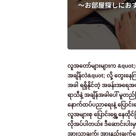
လူအတော်များများက &quot;အိမ
အချိန်လဲ&quot; လို့ တွေးနေကြပ
အခါ ရရှိနိုင်တဲ့ အခန်းအရေအ
ရာသီနဲ့ အချိန်အခါပေါ် မူတည်ပ
နောက်ထပ်ပညာရေးနဲ့ ပြောင်းရွ
လူအများစု ပြောင်းရွှေ့နေထိုင်
လိုအပ်ပါတယ်။ ဒီဆောင်းပါးမှာ 
အားသာချက်၊ အားနည်းချက်တွေကို 