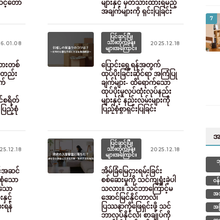
င့်တော်
များနှင့် မှတ်သားထားရမည့်
အချက်များကို ရှင်းပြခြင်း
7
ပြင်ဆင်ပြီး
သားတိုက်ခန်း
6.01.08
2025.12.18
များအကြောင်း
သားတစ်
ပြောင်းရွှေ့ရန်အတွက်
်တည်း
ထုပ်ပိုးခြင်းဆိုင်ရာ အကြံပြု
က်
ချက်များ- ထိရောက်သော
ထုပ်ပိုးမှုလုပ်ထုံးလုပ်နည်း
င်စရိတ်
များနှင့် နည်းလမ်းများကို
ပြည့်စုံ
ပြည့်စုံစွာရှင်းပြခြင်း
အ
ပြင်ဆင်ပြီး
သားတိုက်ခန်း
25.12.18
2025.12.18
များအကြောင်း
ဘ
င်အဆင်
အိမ်ခြံမြေငှားရမ်းခြင်း
စုံသော
စစ်ဆေးမှုကို သင်ကျရှုံးခဲ့ပါ
ဝန
ျသော
သလား။ သင်ဘာကြောင့်မ
အသ
နှင့်
အောင်မြင်နိုင်တာလဲ၊
ားရန်
ပြဿနာကိုဖြေရှင်းဖို့ သင်
အဖ
ဘာလုပ်နိုင်လဲ၊ စာချုပ်ကို