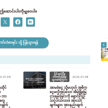
ဤဆောင်းပါးကိုမျှဝေပါ။
ော်လံစာရင်း သို့ ပြန်သွားရန်
6
ပြင်ဆင်ပြီး
သားတိုက်ခန်း
6.01.08
2026.01.08
များအကြောင်း
ိုင်
အာမခံငွေ သို့မဟုတ် အဓိက
၊
ငွေမလိုအပ်သော အိမ်ခြံမြေ
က ဘာ
ငှားရမ်းခြင်းကို ရှောင်ကြဉ်
အတူ
သင့်ပါသလား။ အားသာ
ားချက်
ချက်များ၊ အားနည်းချက်