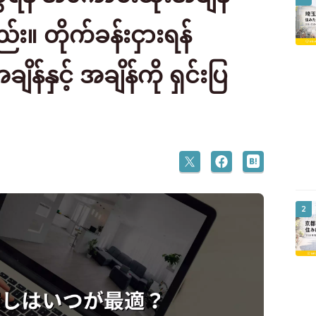
။ တိုက်ခန်းငှားရန်
န်နှင့် အချိန်ကို ရှင်းပြ
2