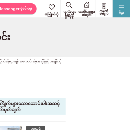
Messenger
စုံစမ်းရေး
ကုမ္ပဏီ
နေထိုင်သူများ
ပစ္စည်းဥစ္စာ
မီနူး
စာချုပ်
အကြိုက်ဆုံး
အတွက်
ရှာဖွေမှု
င်း
်ခန်းငှားရန် အကောင်းဆုံးအချိန်နှင့် အချိန်ကို
ကြိုက်များသောဆောင်းပါးအဆင့်
်မှတ်ချက်
ဘူတာရုံ