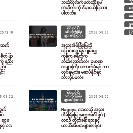
ထု
ဘယ်လိုလက်မှတ်ထိုးရမ
လဲဆိုတာကို ဒီမှာဖော်ပြထား
ဖေ
ပါတယ်။
မဲ
ရှ
ပြင်ဆင်ပြီး
သားတိုက်ခန်း
25.12.18
2025.08.22
ပြ
များအကြောင်း
်လောက်
အငှားအိမ်ခြံမြေကို
ပြောင်းရွှေ့ရန် ပျမ်းမျှ
းစိတ်ဖြာ
ကုန်ကျစရိတ်က
ကို နည်း
ဘယ်လောက်လဲ။ ပမာဏ
နည်း
အများကြီး ကောက်ခံရင် ဘာ
င်း
လုပ်ရမလဲ။ မဆပ်နိုင်ရင်
ဘာလုပ်မလဲ။
ပြင်ဆင်ပြီး
သားတိုက်ခန်း
5.08.22
2025.08.22
များအကြောင်း
တွက်
Nagoya ကာလတို အငှား
ပ်
အိမ်ခြံမြေ အထူးအင်္ဂါရပ် |
။ ငွေမ
လစဉ် တိုက်ခန်းများနှင့်
နှင့် ဘာ
ယာယီအိမ်ရာများစာရင်း