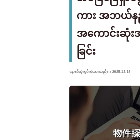
ကား အဘယ်နည်း
အကောင်းဆုံးအချိ
ခြင်း
နောက်ဆုံးမွမ်းမံထားသည်။：2025.12.18