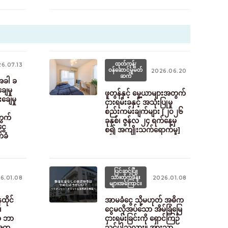
ထုတ်ကုန်/
6.07.13
ဝန်ဆောင်မှုမိတ်
2026.06.20
ဆက်
ုအခါ ခ
ေမှု
ဖူတွန်နှင့် မွေ့ယာများအတွက်
ချေမှု
ငှားရမ်းခနှင့် အသုံးပြုမှု
စည်းကမ်းချက်များ [၂၀၂၆
ွက်
ခုနှစ်၊ ဇွန်လ ၂၄ ရက်နေ့မှ
ွေ
စ၍ အကျိုးသက်ရောက်မှု]
်ခံ
ပြင်ဆင်ပြီး
သားတိုက်ခန်း
6.01.08
2026.01.08
များအကြောင်း
ိုင်
အာမခံငွေ သို့မဟုတ် အဓိက
၊
ငွေမလိုအပ်သော အိမ်ခြံမြေ
က ဘာ
ငှားရမ်းခြင်းကို ရှောင်ကြဉ်
အတူ
သင့်ပါသလား။ အားသာ