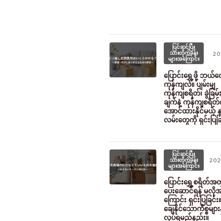
ပြင်ဆင်ပြီး
သားတိုက်ခန်း
20
များအကြောင်း
ပြောင်းရွှေ့ဖို့ ဘယ
ကုန်ကျလဲ။ ပျမ်းမျှ
ကုန်ကျစရိတ်၊ ခွဲခြမ်
ချက်နဲ့ ကုန်ကျစရိတ်
အောင်ထားနိုင်မယ့် 
လမ်းတွေကို ရှင်းပြခြ
ပြင်ဆင်ပြီး
သားတိုက်ခန်း
202
များအကြောင်း
ပြောင်းရွှေ့စရိတ်အ
ပေးဆောင်ရန် မလိုအ
ကြောင်း ရှင်းပြခြင်း
ချေနိုင်သောကိစ္စများ
လုပ်ရမည်နည်း။