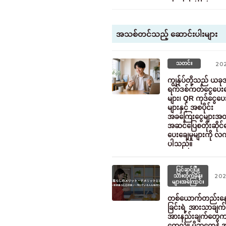
အသစ်တင်သည့် ဆောင်းပါးများ
သတင်း
202
ကျွန်ုပ်တို့သည် ယခ
ရက်ဒစ်ကတ်ငွေပေးချ
များ၊ QR ကုဒ်ငွေပေး
များနှင့် အစပိုင်း
အခကြေးငွေများအတ
အဆင်ပြေစတိုးဆိုင်င
ပေးချေမှုများကို လက
ပါသည်။
ပြင်ဆင်ပြီး
သားတိုက်ခန်း
202
များအကြောင်း
တစ်ယောက်တည်းနေထ
ခြင်းရဲ့ အားသာချက်
အားနည်းချက်တွေ
တွေလဲ။ မိဘတွေနဲ့ 