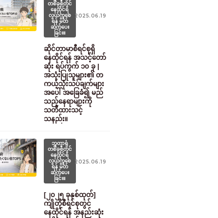
တစ်ခုစီတွင်
နေထိုင်ရ
လွယ်ကူစေ
2025.06.19
ရန် မိတ်
ဆက်ပေး
ခြင်း။
ဆိုင်တာမာစီရင်စုရှိ
နေထိုင်ရန် အသင့်တော်
ဆုံး ရပ်ကွက် ၁၀ ခု |
အသုံးပြုသူများ၏ တ
ကယ့်သုံးသပ်ချက်များ
အပေါ် အခြေခံ၍ မည်
သည့်နေရာများကို
သတိထားသင့်
သနည်း။
ဘူတာရုံ
တစ်ခုစီတွင်
နေထိုင်ရ
လွယ်ကူစေ
2025.06.19
ရန် မိတ်
ဆက်ပေး
ခြင်း။
[၂၀၂၅ ခုနှစ်ထုတ်]
ကျိုတိုစီရင်စုတွင်
နေထိုင်ရန် အနည်းဆုံး