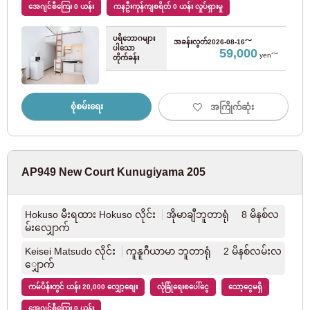
တိုကျိုမြို့တွင်း Yurakucho လိုင်း
(67)
အေဂျင်စီကြေး 0 ယန်း
ကနဦးကုန်ကျစရိတ် 0 ယန်း လှုပ်ရှားမှု
ပရိဘောဂများ
Tokyo Metro Fukutoshin လိုင်း
(69)
အခန်းလွတ်
2026-08-16～
ပါသော
59,000
yen～
တိုက်ခန်း
Tokyo Metro Hibiya လိုင်း
(22)
စုံစမ်းရေး
အကြိုက်ဆုံး
Tokyo Metro Tozai လိုင်း
(86)
Tokyo Metro Namboku လိုင်း
(15)
AP949 New Court Kunugiyama 205
Tokyo Metropolitan Bureau of Transportation
Hokuso မီးရထား Hokuso လိုင်း
အိုမာချီဘူတာရုံ 8 မိနစ်လ
မ်းလျှောက်
Toei Oedo လိုင်း
(119)
Keisei Matsudo လိုင်း
ကူနူဂီယာမာ ဘူတာရုံ 2 မိနစ်လမ်းလ
ျှောက်
Toei Mita လိုင်း
(53)
ကမ်ပိန်းတွင် ယန်း 20,000 လျှော့စျေး
လုံခြုံရေးစပေါ်ငွေ
သော့ငွေမရှိ
Toei Shinjuku လိုင်း
(22)
အေဂျင်စီကြေး 0 ယန်း