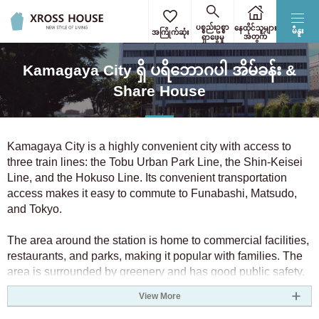
အလုပ်သွားချိန်/ကျောင်းတက်ချိန်ကို ရွေးပါ။
အသေးစိတ်အခြေအနေများကိုရွေးချယ်ပါ။
ဘူတာရုံ/လိုင်းကို ရွေးပါ။
လိပ်စာကိုရွေးပါ။
လိပ်စာကိုရွေးပါ။
ရှင်းပြတ်
ရှင်းပြတ်
ရှင်းပြတ်
ရှင်းပြတ်
ရှင်းပြတ်
ပစ္စည်းဥစ္စာ
နေထိုင်သူများ
မီနူး
အကြိုက်ဆုံး
အတွက်
ရှာဖွေမှု
တိုကျိုရှိ ခရိုင် ၂၃ ခုကိုသာ ရွေးချယ်ပါ
အားလုံးရွေးချယ်ပါ
အဓိကစကားလုံးဖြင့် စစ်ထုတ်ပါ။
အလုပ် သို့မဟုတ် ကျောင်းသွားရန်အတွက် အနီးဆုံးဘူတာသို့
Kamagaya City ရှိ ပရိဘောဂပါ အိမ်ခန်း &
ကျေးဇူးပြု၍ ဝင်ပါ။
ဘူတာရုံအားဖြင့်ရှာပါ။
ဟော့ကိုင်းဒိုး
Share House
ကန့်သတ်ချက်အောက် မ
အထက်ကန့်သတ်ချက် မ
ဘူတာ 3 ခုအထိ သင်သတ်မှတ်နိုင်သည်။
ရှိပါ။
ရှိပါ။
ဟော့ကိုင်းဒိုး
(1)
ဦးတည်ရာဘူတာ
အခန်းရရှိနိုင်မည့်ရက်ကို မျှော်လင့်ထားသည်။
3 0 yen
9 0 yen
Kamagaya City is a highly convenient city with access to
three train lines: the Tobu Urban Park Line, the Shin-Keisei
3.5 0 yen
8 0 yen
ကန်တို
Line, and the Hokuso Line. Its convenient transportation
ရထားလမ်းကြောင်းဖြင့်ရှာဖွေပါ။
4 0 yen
7 0 yen
access makes it easy to commute to Funabashi, Matsudo,
4.5 0 yen
6 0 yen
လိုအပ်သောအချိန်
and Tokyo.
တိုကျို
(1024)
ကန္တို
အိုဆာကာ
အိုင်ချိ
ဘူတာရုံမှလမ်းလျှောက်
5 0 yen
5.5 0 yen
ကျိုတို
နာရာ
ဟျိုဂို
The area around the station is home to commercial facilities,
5.5 0 yen
5 0 yen
restaurants, and parks, making it popular with families. The
ကာနာဂါဝါ
(167)
ဖူကိုအာ
ဟော့ကိုင်းဒိုး
6 0 yen
4.5 0 yen
area is surrounded by greenery and has good public safety,
ရထားအပြောင်းအရွှေ့အရေအတွက်
7 0 yen
4 0 yen
making it a peaceful place to live.
ဆုံးဖြတ်
ရှင်းပြတ်
လိင်
Saitama
(51)
View More
8 0 yen
3.5 0 yen
ကန္တို
အမျိုးသမီးများအတွက်သာ
XROSS HOUSE's fully furnished apartments offer