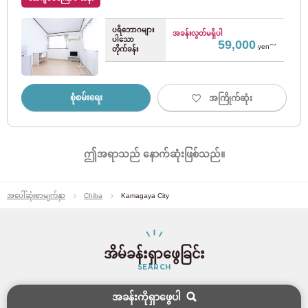
Toei Asakusa လိုင်း
(27)
ပရိဘောဂများ
အခန်းလွတ်မရှိပါ
ပါသော
59,000
yen～
တိုက်ခန်း
Nippori/Toneri Liner
(20)
Toden Arakawa လိုင်း
စုံစမ်းရေး
(21)
အကြိုက်ဆုံး
တိုကျူကော်ပိုရေးရှင်း
ဤအရာသည် နောက်ဆုံးဖြစ်သည်။
တိုကျူတိုယိုကိုလိုင်း
(93)
အပေါ်ဆုံးစာမျက်နှာ
Chiba
Kamagaya City
Tokyu Denentoshi လိုင်း
(67)
Tokyu Oimachi လိုင်း
(43)
အိမ်ခန်းရှာဖွေခြင်း
SEARCH
တိုကျူ Setagaya လိုင်း
(58)
အခန်းကိုရှာဖွေပါ