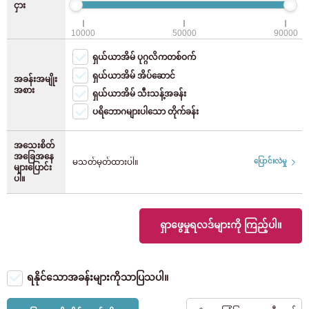
ငှား
JR Keiyo လိုင်း
(8)
WiFi (အခမဲ့)
ရှူး
10000
50000
90000
စက်ဘီးရပ်နားခြင်း (စက်ဘီး)
JR Yokohama လိုင်း
(28)
ရှယ်ယာအိမ် ပုဂ္ဂလိကတစ်ဝက်
စက်ဘီးရပ်နားခြင်း (moped)
ဖူကူအိုကာ
(118)
ရှယ်ယာအိမ် အိပ်ဆောင်
အခန်းအမျိုး
JR Nambu လိုင်း
(40)
အစား
ရှယ်ယာအိမ် သီးသန့်အခန်း
ပရိဘောဂများပါသော တိုက်ခန်း
JR Yokosuka လိုင်း
(12)
အသေးစိတ်
JR Tohoku ပင်မလိုင်း
(4)
အခြေအနေ
မသတ်မှတ်ထားပါ။
ပြောင်းလဲမှု
များပြောင်း
ပါ။
JR Takasaki လိုင်း
(2)
ရှာဖွေမှုရလဒ်များကို ကြည့်ပါ။
JR Tokaido ပင်မလိုင်း
(37)
Utsunomiya လိုင်း
(7)
ရနိုင်သောအခန်းများကိုသာပြသပါ။
JR Musashino လိုင်း
(9)