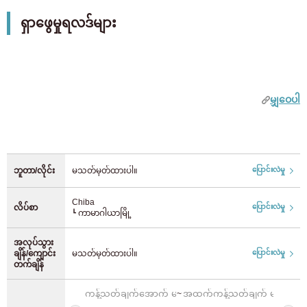
9 0 yen
3 0 yen
Chiba
(71)
comfortable private spaces, even near the city center. Our
အမျိုးသမီးသီးသန့် ဂုဏ်သတ္တိများကို ဖယ်ထုတ်ပါ။
ရှာဖွေမှုရလဒ်များ
share houses offer a bright living environment where
JR အရှေ့
ဘူတာရုံထည့်ပါ။
residents can enjoy interacting with each other. No deposit
ပရိုမိုးရှင်း
Chubu
or key money is required, and short-term stays are also
1 လ 0 ယန်း ငှားရန် လှုံ့ဆော်မှု
JR Yamanote လိုင်း
(92)
possible. Start a convenient and peaceful new life in
Aichi
(52)
ကနဦးကုန်ကျစရိတ် 0 ယန်း လှုပ်ရှားမှု
Kamagaya.
မျှဝေပါ
JR Chuo/Sobu လိုင်း
(210)
ကမ်ပိန်းတွင် ယန်း 20,000 လျှော့စျေး
Registration fee 50% off
Kinki
JR Saikyo လိုင်း
(37)
လုံခြုံရေးစပေါ်ငွေ
နရာ
(1)
ဘူတာ/လိုင်း
မသတ်မှတ်ထားပါ။
ပြောင်းလဲမှု
သော့ငွေမရှိ
JR Shonan Shinjuku လိုင်း
(24)
အေဂျင်စီကြေး 0 ယန်း
Chiba
လိပ်စာ
ပြောင်းလဲမှု
ကျိုတို
(9)
Ueno Tokyo လိုင်း
(4)
┗ ကာမာဂါယာမြို့
အချိန်အကန့်အသတ်ဖြင့်သာ! ပြောင်းရွှေ့မည့်ရက်မတိုင်မီ ၅၂ ရက်
(များသောအားဖြင့် ၃၇ ရက်ကြိုတင်) လျှောက်လွှာများကို လက်ခံပါသည်
အလုပ်သွား
JR Joban လိုင်း
(32)
အိုဆာကာ
(165)
ချိန်/ကျောင်း
မသတ်မှတ်ထားပါ။
ပြောင်းလဲမှု
အင်္ဂါရပ်များ
တက်ချိန်
JR Keihin Tohoku လိုင်း
(70)
အိမ်သုံးပစ္စည်း
Hyogo
(5)
~
လူ 2 ယောက်ဆံ့နိုင်သည်