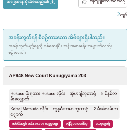
အကြံပြုသော အစီအစဉ်
အခြေအနေကို သိမ်းဆည်းပါ။
ကြာ
JR အိုမီလိုင်း
(2)
တနင်္ဂ
တနင်္
ဗုဒ္ဓဟူ
သော
2
အင်္ဂါ
သပ
စနေ
ကျပ်
နွေ
လာ
း
ကြာ
တေး
JR ဟာချီကိုလိုင်း
(1)
August
2026
အခန်းရှာနေသူများအတွက်
03-6712-4346
1
2
အခန်းလွတ်ရန် စီစဉ်ထားသော အိမ်များရှိပါသည်။
JR ဆာဂါမီလိုင်း
(1)
3
4
5
6
7
8
9
နေထိုင်ရန် စီစဉ်နေသူများနှင့် နေထိုင်သူများအတွက်သာ
အခန်းလွတ်မည့်နေ့ကို စစ်ဆေးပြီး အနီးအနားဧရိယာများကိုလည်း
10
11
12
13
14
15
16
03-6712-4344
စဉ်းစားပါ။
17
18
19
20
21
22
23
တိုကျိုမြို့တွင်း
24
25
26
27
28
29
30
31
Tokyo Metro Marunouchi လိုင်း
(126)
AP948 New Court Kunugiyama 203
Tokyo Metro Ginza လိုင်း
(12)
ဆုံးဖြတ်
ရှင်းပြတ်
Hokuso မီးရထား Hokuso လိုင်း
အိုမာချီဘူတာရုံ 8 မိနစ်လ
မ်းလျှောက်
Tokyo Metro Hanzomon လိုင်း
(6)
Keisei Matsudo လိုင်း
ကူနူဂီယာမာ ဘူတာရုံ 2 မိနစ်လမ်းလ
ျှောက်
တိုကျိုမြို့တွင်း Chiyoda လိုင်း
(20)
ကမ်ပိန်းတွင် ယန်း 20,000 လျှော့စျေး
လုံခြုံရေးစပေါ်ငွေ
သော့ငွေမရှိ