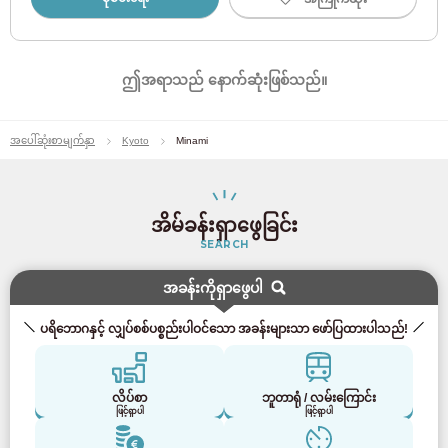
Toei Asakusa လိုင်း
(27)
ဤအရာသည် နောက်ဆုံးဖြစ်သည်။
Nippori/Toneri Liner
(20)
အပေါ်ဆုံးစာမျက်နှာ
Kyoto
Minami
Toden Arakawa လိုင်း
(21)
တိုကျူကော်ပိုရေးရှင်း
အိမ်ခန်းရှာဖွေခြင်း
SEARCH
တိုကျူတိုယိုကိုလိုင်း
(93)
အခန်းကိုရှာဖွေပါ
Tokyu Denentoshi လိုင်း
(67)
ပရိဘောဂနှင့် လျှပ်စစ်ပစ္စည်းပါဝင်သော အခန်းများသာ ဖော်ပြထားပါသည်!
Tokyu Oimachi လိုင်း
(43)
လိပ်စာ
ဘူတာရုံ / လမ်းကြောင်း
တိုကျူ Setagaya လိုင်း
(58)
ဖြင့်ရှာပါ
ဖြင့်ရှာပါ