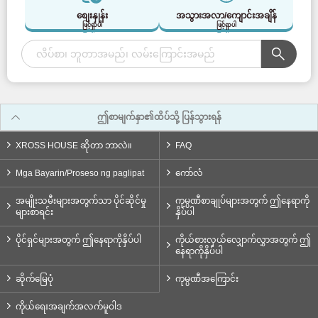
Tokyu Ikegami လိုင်း
(34)
စျေးနှုန်း
အသွားအလာ/ကျောင်းအချိန်
ဖြင့်ရှာပါ
ဖြင့်ရှာပါ
Tokyu Meguro လိုင်း
(41)
တိုကျူ Tamagawa လိုင်း
(9)
ဤစာမျက်နှာ၏ထိပ်သို့ ပြန်သွားရန်
တိုကျူရှင်-ယိုကိုဟားမားလိုင်း
(3)
XROSS HOUSE ဆိုတာ ဘာလဲ။
FAQ
Seibu မီးရထား
Mga Bayarin/Proseso ng paglipat
ကော်လံ
Seibu Shinjuku လိုင်း
(165)
အမျိုးသမီးများအတွက်သာ ပိုင်ဆိုင်မှု
ကုမ္ပဏီစာချုပ်များအတွက် ဤနေရာကို
များစာရင်း
နှိပ်ပါ
Seibu Ikebukuro လိုင်း
(91)
ပိုင်ရှင်များအတွက် ဤနေရာကိုနှိပ်ပါ
ကိုယ်စားလှယ်လျှောက်လွှာအတွက် ဤ
နေရာကိုနှိပ်ပါ
Seibu Yurakucho လိုင်း
(23)
ဆိုက်မြေပုံ
ကုမ္ပဏီအကြောင်း
ကိုယ်ရေးအချက်အလက်မူဝါဒ
Seibu Toshima လိုင်း
(15)