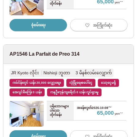
အင်္ဂါ
သပ
65,000
စနေ
နွေ
လာ
း
ကြာ
yen～
တိုကျိုမြို့တွင်း Yurakucho လိုင်း
(67)
တိုက်ခန်း
တေး
August
2026
အခန်းရှာနေသူများအတွက်
Tokyo Metro Fukutoshin လိုင်း
(69)
03-6712-4346
1
2
စုံစမ်းရေး
အကြိုက်ဆုံး
3
4
5
6
7
8
9
နေထိုင်ရန် စီစဉ်နေသူများနှင့် နေထိုင်သူများအတွက်သာ
Tokyo Metro Hibiya လိုင်း
(22)
10
11
12
13
14
15
16
03-6712-4344
17
18
19
20
21
22
23
Tokyo Metro Tozai လိုင်း
(86)
24
25
26
27
28
29
30
AP1546 La Parfait de Preo 314
31
Tokyo Metro Namboku လိုင်း
(15)
JR Kyoto လိုင်း
Nishioji ဘူတာ 3 မိနစ်လမ်းလျှောက်
ဆုံးဖြတ်
ရှင်းပြတ်
ကမ်ပိန်းတွင် ယန်း 20,000 လျှော့စျေး
လုံခြုံရေးစပေါ်ငွေ
သော့ငွေမရှိ
Tokyo Metropolitan Bureau of Transportation
အေဂျင်စီကြေး 0 ယန်း
ကနဦးကုန်ကျစရိတ် 0 ယန်း လှုပ်ရှားမှု
Toei Oedo လိုင်း
(119)
ပရိဘောဂများ
အခန်းလွတ်
2026-10-08～
ပါသော
65,000
yen～
တိုက်ခန်း
Toei Mita လိုင်း
(53)
Toei Shinjuku လိုင်း
(22)
စုံစမ်းရေး
အကြိုက်ဆုံး