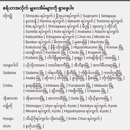
ဧရိယာအလိုက် မျှဝေအိမ်များကို ရှာဖွေပါ။
Seibu Kokubunji လိုင်း
(4)
တိုကျို
Shinjuku ရပ်ကွက်
ရှီဘူယာရပ်ကွက်
Suginami
Setagaya
နာကာနို
Nerima ရပ်ကွက်
Itabashi ရပ်ကွက်
Toshima ရပ်ကွက်
Kita ရပ်ကွက်
Shinagawa ရပ်ကွက်
မီဂူရို
အုတကူ
တိုင်တို
Seibu Tamako လိုင်း
(5)
Sumida ရပ်ကွက်
Koto ရပ်ကွက်
Arakawa
Adachi ရပ်ကွက်
Katsushika
Edogawa ရပ်ကွက်
Chuo-ku
Minato-ku
Bunkyo ရပ်ကွက်
မီတာကာမြို့
မူဆာရှိနို
Machida မြို့
Keio လျှပ်စစ်မီးရထား
Kokubunji မြို့
နီရှီ-တိုကျိုမြို့
Higashikurume မြို့
Komae မြို့
တာချီကာဝါ
Kunitachi မြို့
Chofu မြို့
Koganei မြို့
Kodaira မြို့
ဟီဂါရှီမူရာမာမြို့
ဖုချူး
ဟာချီအိုဂျီ
တမာမြို့
Keio လိုင်း
(110)
ကာနာဂါဝါ
ယိုကိုဟားမား
ကာဝါဆာကီမြို့
အီဘီနာမြို့
ဆာဂါမီဟာရာမြို့
Saitama
Saitama မြို့
ဝါရာဘီမြို့
ရှီကီမြို့
ကိုရှီဂါယာမြို့
ကာဝါဂူချီမြို့
Keio လိုင်းအသစ်
(20)
Asaka မြို့
ဆိုကာ
ဝါကိုမြို့
ဖူဂျီမီမြို့
နီဇာမြို့
တိုကိုရိုဇဝါမြို့
Chiba
နာရာရှီနိုမြို့
Ichikawa မြို့
Funabashi မြို့
Matsudo မြို့
Keio Inokashira လိုင်း
(46)
ကာမာဂါယာမြို့
ချီဘာမြို့
ကာရှီဝါမြို့
Urayasu မြို့
အိုဆာကာ
အိုဆာကာမြို့
ဆာကာအီမြို့
Suita မြို့
တိုယိုနာကာမြို့
Keio Sagamihara လိုင်း
(3)
ကျိုတို
Shimogyo
Ukyo ရပ်ကွက်, Kyoto
Nishikyo ရပ်ကွက်, Kyoto
Minami ရပ်ကွက်, Kyoto
Higashiyama ရပ်ကွက်, Kyoto
Hyogo
ဟီယိုဂိုရပ်ကွက်၊ ကိုဘေးမြို့
Kobe Chuo ရပ်ကွက်
ကီအို တာကာအို လိုင်း
(1)
Aichi
နာဂိုယာမြို့