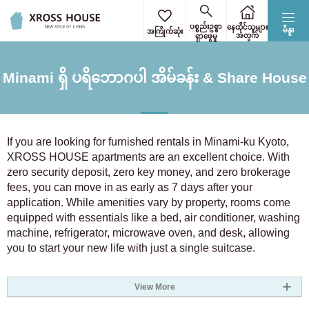
အလုပ်သွားချိန်/ကျောင်းတက်ချိန်ကို ရွေးပါ။
အသေးစိတ်အခြေအနေများကိုရွေးချယ်ပါ။
ဘူတာရုံ/လိုင်းကို ရွေးပါ။
လိပ်စာကိုရွေးပါ။
လိပ်စာကိုရွေးပါ။
ရှင်းပြတ်
ရှင်းပြတ်
ရှင်းပြတ်
ရှင်းပြတ်
ရှင်းပြတ်
ပစ္စည်းဥစ္စာ
နေထိုင်သူများ
မီနူး
အကြိုက်ဆုံး
အတွက်
ရှာဖွေမှု
တိုကျိုရှိ ခရိုင် ၂၃ ခုကိုသာ ရွေးချယ်ပါ
အားလုံးရွေးချယ်ပါ
အဓိကစကားလုံးဖြင့် စစ်ထုတ်ပါ။
အလုပ် သို့မဟုတ် ကျောင်းသွားရန်အတွက် အနီးဆုံးဘူတာသို့
Minami ရှိ ပရိဘောဂပါ အိမ်ခန်း & Share House
ကျေးဇူးပြု၍ ဝင်ပါ။
ဘူတာရုံအားဖြင့်ရှာပါ။
ဟော့ကိုင်းဒိုး
ကန့်သတ်ချက်အောက် မ
အထက်ကန့်သတ်ချက် မ
ဘူတာ 3 ခုအထိ သင်သတ်မှတ်နိုင်သည်။
ရှိပါ။
ရှိပါ။
ဟော့ကိုင်းဒိုး
(1)
ဦးတည်ရာဘူတာ
အခန်းရရှိနိုင်မည့်ရက်ကို မျှော်လင့်ထားသည်။
3 0 yen
9 0 yen
If you are looking for furnished rentals in Minami-ku Kyoto,
XROSS HOUSE apartments are an excellent choice. With
3.5 0 yen
8 0 yen
ကန်တို
zero security deposit, zero key money, and zero brokerage
ရထားလမ်းကြောင်းဖြင့်ရှာဖွေပါ။
4 0 yen
7 0 yen
fees, you can move in as early as 7 days after your
4.5 0 yen
6 0 yen
လိုအပ်သောအချိန်
application. While amenities vary by property, rooms come
တိုကျို
(1024)
ကန္တို
အိုဆာကာ
အိုင်ချိ
ဘူတာရုံမှလမ်းလျှောက်
5 0 yen
5.5 0 yen
equipped with essentials like a bed, air conditioner, washing
ကျိုတို
နာရာ
ဟျိုဂို
machine, refrigerator, microwave oven, and desk, allowing
5.5 0 yen
5 0 yen
you to start your new life with just a single suitcase.
ကာနာဂါဝါ
(167)
ဖူကိုအာ
ဟော့ကိုင်းဒိုး
6 0 yen
4.5 0 yen
ရထားအပြောင်းအရွှေ့အရေအတွက်
7 0 yen
4 0 yen
Minami-ku Kyoto offers convenient access to the JR Kyoto
ဆုံးဖြတ်
ရှင်းပြတ်
လိင်
Saitama
(51)
View More
8 0 yen
3.5 0 yen
Line, Kintetsu Kyoto Line, and Karasuma Line, with stations
ကန္တို
အမျိုးသမီးများအတွက်သာ
like Kyoto Station, Nishioji Station, and Toji Station within