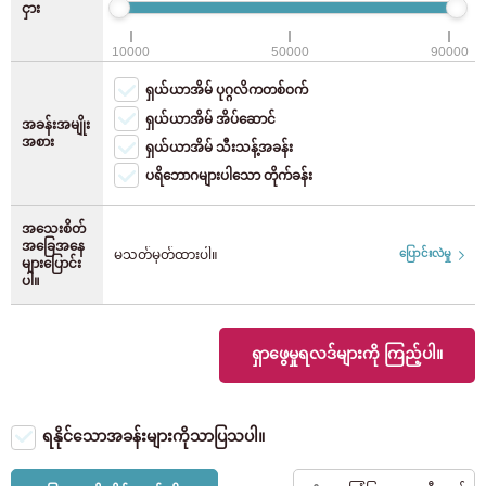
ငှား
JR Keiyo လိုင်း
(8)
WiFi (အခမဲ့)
ရှူး
10000
50000
90000
စက်ဘီးရပ်နားခြင်း (စက်ဘီး)
JR Yokohama လိုင်း
(28)
ရှယ်ယာအိမ် ပုဂ္ဂလိကတစ်ဝက်
စက်ဘီးရပ်နားခြင်း (moped)
ဖူကူအိုကာ
(118)
ရှယ်ယာအိမ် အိပ်ဆောင်
အခန်းအမျိုး
JR Nambu လိုင်း
(40)
အစား
ရှယ်ယာအိမ် သီးသန့်အခန်း
ပရိဘောဂများပါသော တိုက်ခန်း
JR Yokosuka လိုင်း
(12)
အသေးစိတ်
JR Tohoku ပင်မလိုင်း
(4)
အခြေအနေ
မသတ်မှတ်ထားပါ။
ပြောင်းလဲမှု
များပြောင်း
ပါ။
JR Takasaki လိုင်း
(2)
ရှာဖွေမှုရလဒ်များကို ကြည့်ပါ။
JR Tokaido ပင်မလိုင်း
(37)
Utsunomiya လိုင်း
(7)
ရနိုင်သောအခန်းများကိုသာပြသပါ။
JR Musashino လိုင်း
(9)