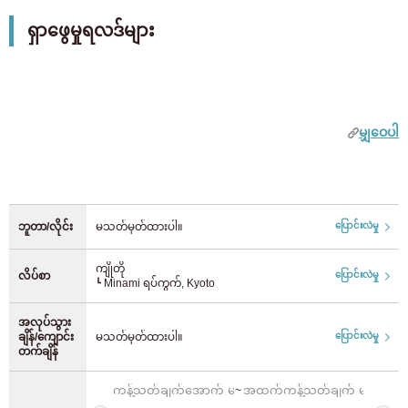
9 0 yen
3 0 yen
Chiba
(71)
walking distance. As a major transportation hub, you can
အမျိုးသမီးသီးသန့် ဂုဏ်သတ္တိများကို ဖယ်ထုတ်ပါ။
ရှာဖွေမှုရလဒ်များ
reach Osaka Station from Kyoto Station in about 30 minutes
JR အရှေ့
ဘူတာရုံထည့်ပါ။
via the Special Rapid service, and the Shinkansen is also
ပရိုမိုးရှင်း
Chubu
available for long-distance travel. The area features a
1 လ 0 ယန်း ငှားရန် လှုံ့ဆော်မှု
JR Yamanote လိုင်း
(92)
unique blend of history, as the temple town of Toji, alongside
Aichi
(52)
ကနဦးကုန်ကျစရိတ် 0 ယန်း လှုပ်ရှားမှု
the modern commercial districts surrounding Kyoto Station. It
မျှဝေပါ
JR Chuo/Sobu လိုင်း
(210)
is an ideal location for business professionals who need to
ကမ်ပိန်းတွင် ယန်း 20,000 လျှော့စျေး
travel across the Kansai region for work or training.
Registration fee 50% off
Kinki
JR Saikyo လိုင်း
(37)
XROSS HOUSE operates furnished apartments and share
လုံခြုံရေးစပေါ်ငွေ
houses in major cities nationwide, supporting online
နရာ
(1)
ဘူတာ/လိုင်း
မသတ်မှတ်ထားပါ။
ပြောင်းလဲမှု
သော့ငွေမရှိ
JR Shonan Shinjuku လိုင်း
(24)
viewings and contracts. Even if you move from Kyoto to
Tokyo, Osaka, or Fukuoka for school or work, you can easily
အေဂျင်စီကြေး 0 ယန်း
ကျိုတို
လိပ်စာ
ပြောင်းလဲမှု
ကျိုတို
(9)
transfer between properties within the XROSS HOUSE
Ueno Tokyo လိုင်း
(4)
┗ Minami ရပ်ကွက်, Kyoto
အချိန်အကန့်အသတ်ဖြင့်သာ! ပြောင်းရွှေ့မည့်ရက်မတိုင်မီ ၅၂ ရက်
network, minimizing the hassle of moving and re-signing
(များသောအားဖြင့် ၃၇ ရက်ကြိုတင်) လျှောက်လွှာများကို လက်ခံပါသည်
contracts. Our properties are available for short-term stays
အလုပ်သွား
JR Joban လိုင်း
(32)
အိုဆာကာ
(165)
ချိန်/ကျောင်း
မသတ်မှတ်ထားပါ။
ပြောင်းလဲမှု
starting from just one month, making them perfect for
အင်္ဂါရပ်များ
တက်ချိန်
business trips. Please check our latest listings for current
JR Keihin Tohoku လိုင်း
(70)
အိမ်သုံးပစ္စည်း
availability.
Hyogo
(5)
~
လူ 2 ယောက်ဆံ့နိုင်သည်