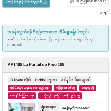
အကြံပြုသော အစီအစဉ်
အခြေအနေကို သိမ်းဆည်းပါ။
JR အိုမီလိုင်း
(2)
2
ကျပ်
JR ဟာချီကိုလိုင်း
(1)
အခန်းလွတ်ရန် စီစဉ်ထားသော အိမ်များရှိပါသည်။
JR ဆာဂါမီလိုင်း
(1)
အခန်းလွတ်မည့်နေ့ကို စစ်ဆေးပြီး အနီးအနားဧရိယာများကိုလည်း
စဉ်းစားပါ။
တိုကျိုမြို့တွင်း
Tokyo Metro Marunouchi လိုင်း
(126)
AP1408 La Parfait de Preo 109
Tokyo Metro Ginza လိုင်း
(12)
JR Kyoto လိုင်း
Nishioji ဘူတာ 3 မိနစ်လမ်းလျှောက်
Tokyo Metro Hanzomon လိုင်း
(6)
ကမ်ပိန်းတွင် ယန်း 20,000 လျှော့စျေး
လုံခြုံရေးစပေါ်ငွေ
သော့ငွေမရှိ
အေဂျင်စီကြေး 0 ယန်း
ကနဦးကုန်ကျစရိတ် 0 ယန်း လှုပ်ရှားမှု
တိုကျိုမြို့တွင်း Chiyoda လိုင်း
(20)
ပရိဘောဂများ
ကြာ
အခန်းလွတ်
2026-08-16～
တနင်္ဂ
တနင်္
ဗုဒ္ဓဟူ
သော
ပါသော