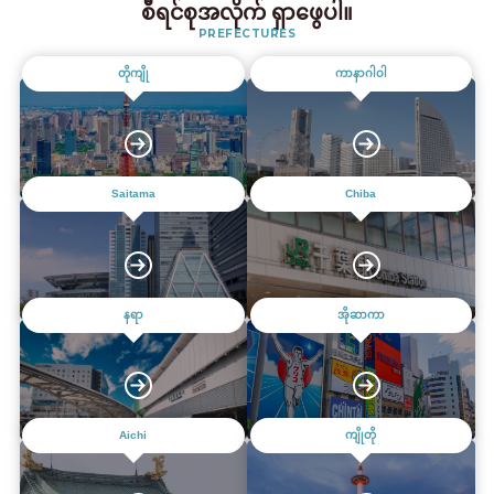
စီရင်စုအလိုက် ရှာဖွေပါ။
PREFECTURES
တိုကျို
ကာနာဂါဝါ
Saitama
Chiba
နရာ
အိုဆာကာ
Aichi
ကျိုတို