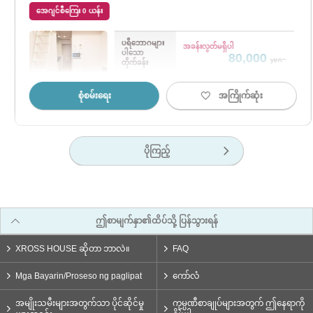
အေဂျင်စီကြေး 0 ယန်း
ပရိဘောဂများ
အခန်းလွတ်မရှိပါ
ပါသော
80,000
yen~
တိုက်ခန်း
Shinjuku
Ikebukuro
စုံစမ်းရေး
အကြိုက်ဆုံး
ဘူတာရုံ
ဘူတာရုံ
19 မိနစ်
9 မိနစ်
လမ်းလျှောက်
လမ်းလျှောက်
ပိုကြည့်
ဤစာမျက်နှာ၏ထိပ်သို့ ပြန်သွားရန်
XROSS HOUSE ဆိုတာ ဘာလဲ။
FAQ
Mga Bayarin/Proseso ng paglipat
ကော်လံ
အမျိုးသမီးများအတွက်သာ ပိုင်ဆိုင်မှု
ကုမ္ပဏီစာချုပ်များအတွက် ဤနေရာကို