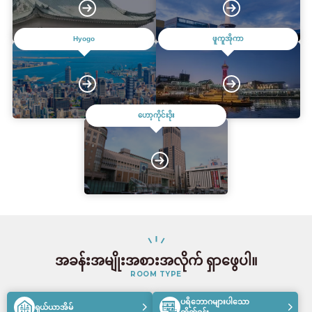
Hyogo
ဖူကူအိုကာ
ဟော့ကိုင်းဒိုး
အခန်းအမျိုးအစားအလိုက် ရှာဖွေပါ။
ROOM TYPE
ပရိဘောဂများပါသော
ရှယ်ယာအိမ်