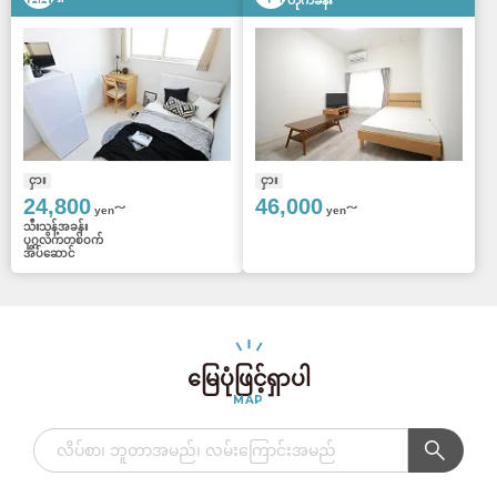
တိုက်ခန်း
ငှား
ငှား
24,800
46,000
yen～
yen～
သီးသန့်အခန်း
ပုဂ္ဂလိကတစ်ဝက်
အိပ်ဆောင်
မြေပုံဖြင့်ရှာပါ
MAP