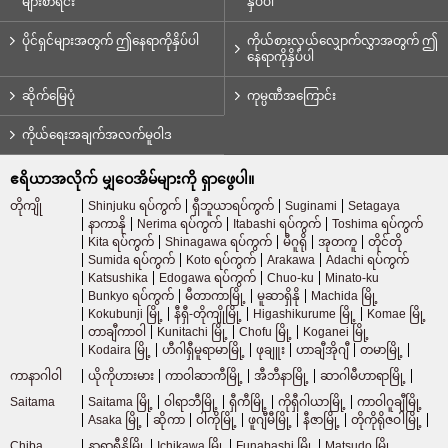
များစာရင်း
နှိပ်ပါ
ပိုင်ရှင်များအတွက် ဤနေရာကိုနှိပ်ပါ
ကိုယ်စားလှယ်လျှောက်လွှာအတွက် ဤ
နေရာကိုနှိပ်ပါ
ဆိုက်မြေပုံ
ကုမ္ပဏီအကြောင်း
ကိုယ်ရေးအချက်အလက်မူဝါဒ
ဧရိယာအလိုက် မျှဝေအိမ်များကို ရှာဖွေပါ။
တိုကျို
Shinjuku ရပ်ကွက်
ရှီဘူယာရပ်ကွက်
Suginami
Setagaya
နာကာနို
Nerima ရပ်ကွက်
Itabashi ရပ်ကွက်
Toshima ရပ်ကွက်
Kita ရပ်ကွက်
Shinagawa ရပ်ကွက်
မီဂူရို
အုတကူ
တိုင်တို
Sumida ရပ်ကွက်
Koto ရပ်ကွက်
Arakawa
Adachi ရပ်ကွက်
Katsushika
Edogawa ရပ်ကွက်
Chuo-ku
Minato-ku
Bunkyo ရပ်ကွက်
မီတာကာမြို့
မူဆာရှိနို
Machida မြို့
Kokubunji မြို့
နီရှီ-တိုကျိုမြို့
Higashikurume မြို့
Komae မြို့
တာချီကာဝါ
Kunitachi မြို့
Chofu မြို့
Koganei မြို့
Kodaira မြို့
ဟီဂါရှီမူရာမာမြို့
ဖုချူး
ဟာချီအိုဂျီ
တမာမြို့
ကာနာဂါဝါ
ယိုကိုဟားမား
ကာဝါဆာကီမြို့
အီဘီနာမြို့
ဆာဂါမီဟာရာမြို့
Saitama
Saitama မြို့
ဝါရာဘီမြို့
ရှီကီမြို့
ကိုရှီဂါယာမြို့
ကာဝါဂူချီမြို့
Asaka မြို့
ဆိုကာ
ဝါကိုမြို့
ဖူဂျီမီမြို့
နီဇာမြို့
တိုကိုရိုဇဝါမြို့
Chiba
နာရာရှီနိုမြို့
Ichikawa မြို့
Funabashi မြို့
Matsudo မြို့