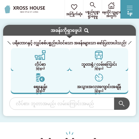
ပစ္စည်းဥစ္စာ
နေထိုင်သူများ
မီနူး
အကြိုက်ဆုံး
အတွက်
ရှာဖွေမှု
ပိုင်ဆိုင်မှုကိုရှာပါ။
အခန်းကိုရှာဖွေပါ
ပရိဘောဂနှင့် လျှပ်စစ်ပစ္စည်းပါဝင်သော အခန်းများသာ ဖော်ပြထားပါသည်!
လိပ်စာ
ဘူတာရုံ / လမ်းကြောင်း
ဖြင့်ရှာပါ
ဖြင့်ရှာပါ
စျေးနှုန်း
အသွားအလာ/ကျောင်းအချိန်
ဖြင့်ရှာပါ
ဖြင့်ရှာပါ