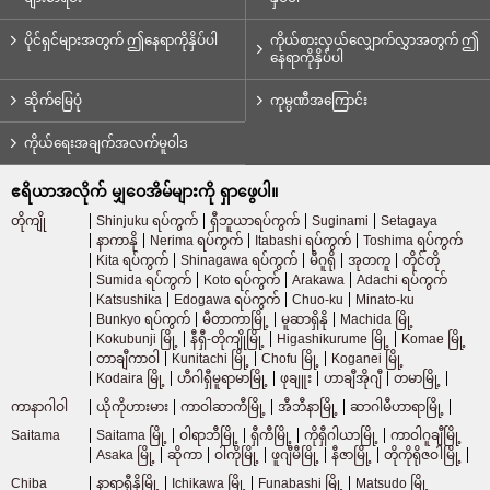
ပိုင်ရှင်များအတွက် ဤနေရာကိုနှိပ်ပါ
ကိုယ်စားလှယ်လျှောက်လွှာအတွက် ဤ
နေရာကိုနှိပ်ပါ
ဆိုက်မြေပုံ
ကုမ္ပဏီအကြောင်း
ကိုယ်ရေးအချက်အလက်မူဝါဒ
ဧရိယာအလိုက် မျှဝေအိမ်များကို ရှာဖွေပါ။
တိုကျို
Shinjuku ရပ်ကွက်
ရှီဘူယာရပ်ကွက်
Suginami
Setagaya
နာကာနို
Nerima ရပ်ကွက်
Itabashi ရပ်ကွက်
Toshima ရပ်ကွက်
Kita ရပ်ကွက်
Shinagawa ရပ်ကွက်
မီဂူရို
အုတကူ
တိုင်တို
Sumida ရပ်ကွက်
Koto ရပ်ကွက်
Arakawa
Adachi ရပ်ကွက်
Katsushika
Edogawa ရပ်ကွက်
Chuo-ku
Minato-ku
Bunkyo ရပ်ကွက်
မီတာကာမြို့
မူဆာရှိနို
Machida မြို့
Kokubunji မြို့
နီရှီ-တိုကျိုမြို့
Higashikurume မြို့
Komae မြို့
တာချီကာဝါ
Kunitachi မြို့
Chofu မြို့
Koganei မြို့
Kodaira မြို့
ဟီဂါရှီမူရာမာမြို့
ဖုချူး
ဟာချီအိုဂျီ
တမာမြို့
ကာနာဂါဝါ
ယိုကိုဟားမား
ကာဝါဆာကီမြို့
အီဘီနာမြို့
ဆာဂါမီဟာရာမြို့
Saitama
Saitama မြို့
ဝါရာဘီမြို့
ရှီကီမြို့
ကိုရှီဂါယာမြို့
ကာဝါဂူချီမြို့
Asaka မြို့
ဆိုကာ
ဝါကိုမြို့
ဖူဂျီမီမြို့
နီဇာမြို့
တိုကိုရိုဇဝါမြို့
Chiba
နာရာရှီနိုမြို့
Ichikawa မြို့
Funabashi မြို့
Matsudo မြို့