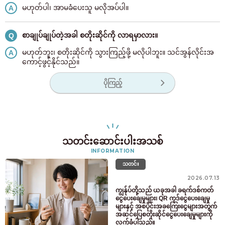
မဟုတ်ပါ၊ အာမခံပေးသူ မလိုအပ်ပါ။
A
စာချုပ်ချုပ်တဲ့အခါ စတိုးဆိုင်ကို လာရမှာလား။
Q
မဟုတ်ဘူး၊ စတိုးဆိုင်ကို သွားကြည့်ဖို့ မလိုပါဘူး။ သင်အွန်လိုင်းအ
A
ကောင့်ဖွင့်နိုင်သည်။
ပိုကြည့်
သတင်းဆောင်းပါးအသစ်
INFORMATION
သတင်း
2026.07.13
ကျွန်ုပ်တို့သည် ယခုအခါ ခရက်ဒစ်ကတ်
ငွေပေးချေမှုများ၊ QR ကုဒ်ငွေပေးချေမှု
များနှင့် အစပိုင်းအခကြေးငွေများအတွက်
အဆင်ပြေစတိုးဆိုင်ငွေပေးချေမှုများကို
လက်ခံပါသည်။