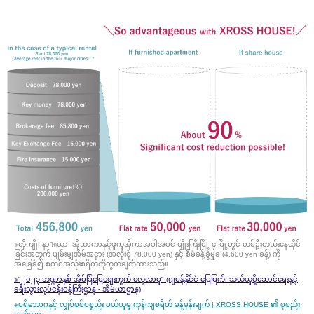
※တိုကျို၊ နာโกယာ၊ အိုဆာကာနှင့်ဖူကူအိုကာအပါအဝင် မျိုးကြီးမြို့ ၄ မြို့တွင် တစ်ဦးတည်းနေထိုင်
ခြင်းအတွက် ပျမ်းမျှအိမ်အငှား (အလုံးစုံ 78,000 yen) နှင့် စီမံခန့်ခွဲမှုခ (4,600 yen ခန့်) ကို
အခြေခံ၍ စတင်အသုံးစရိတ်ကိုတွက်ချက်ထားသည်။
※
"၂၀၂၃ ဘဏ္ဍာနှစ် အိမ်ခြံမြေဈေးကွက် လေ့လာမှု" (ဂျပန်နိုင်ငံ မြေမြက်၊ သယ်ယူပို့ဆောင်ရေးနှင့်
ခရီးသွားလုပ်ငန်းဝန်ကြီးဌာန - အိမ်ယာဌာန)
※
ပရိဘောဂနှင့် လျှပ်စစ်ပစ္စည်း ဝယ်ယူမှု ကုန်ကျစရိတ် ခန့်မှန်းချက် | XROSS HOUSE ၏ စုစည်း