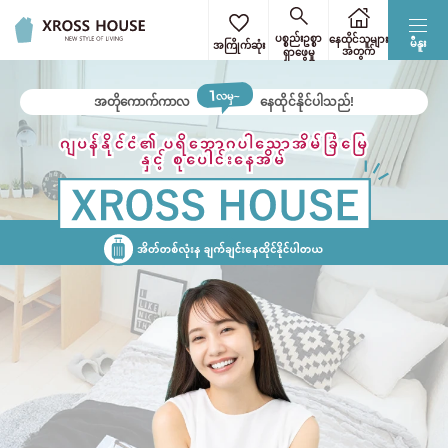
ပစ္စည်းဥစ္စာ
နေထိုင်သူများ
မီနူး
အကြိုက်ဆုံး
အတွက်
ရှာဖွေမှု
ဂျပန်ရှိ ပရိဘောဂပါ အိမ်ခန်း & Share House
1
လမှ~
အတိုကောက်ကာလ
နေထိုင်နိုင်ပါသည်!