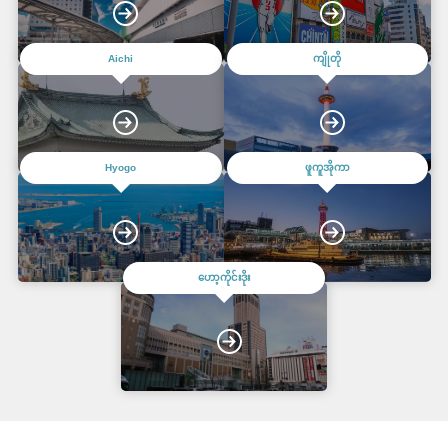
Aichi
ကျိုတို
Hyogo
ဖူကူအိုကာ
ဟော့ကိုင်းဒိုး