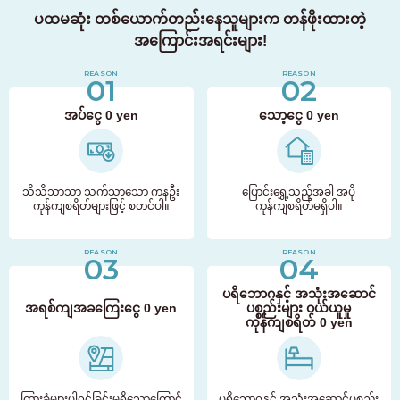
ပထမဆုံး တစ်ယောက်တည်းနေသူများက တန်ဖိုးထားတဲ့
အကြောင်းအရင်းများ!
REASON
REASON
01
02
အပ်ငွေ 0 yen
သော့ငွေ 0 yen
သိသိသာသာ သက်သာသော ကနဦး
ပြောင်းရွှေ့သည့်အခါ အပို
ကုန်ကျစရိတ်များဖြင့် စတင်ပါ။
ကုန်ကျစရိတ်မရှိပါ။
REASON
REASON
03
04
ပရိဘောဂနှင့် အသုံးအဆောင်
အရစ်ကျအခကြေးငွေ 0 yen
ပစ္စည်းများ ဝယ်ယူမှု
ကုန်ကျစရိတ်
0 yen
ကြားခံများပါ၀င်ခြင်းမရှိသောကြောင့်
ပရိဘောဂနှင့် အသုံးအဆောင်ပစ္စည်း