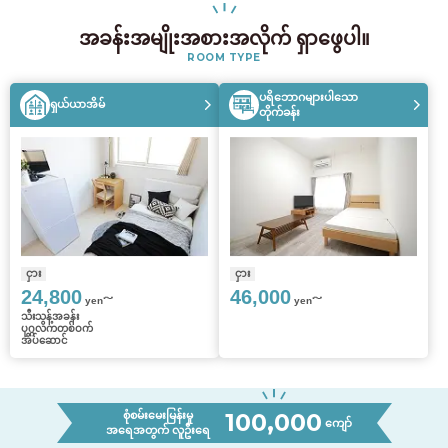
အခန်းအမျိုးအစားအလိုက် ရှာဖွေပါ။
ROOM TYPE
ပရိဘောဂများပါသော
ရှယ်ယာအိမ်
တိုက်ခန်း
ငှား
ငှား
24,800
46,000
yen～
yen～
သီးသန့်အခန်း
ပုဂ္ဂလိကတစ်ဝက်
အိပ်ဆောင်
100,000
စုံစမ်းမေးမြန်းမှု
ကျော်
အရေအတွက် လူဦးရေ