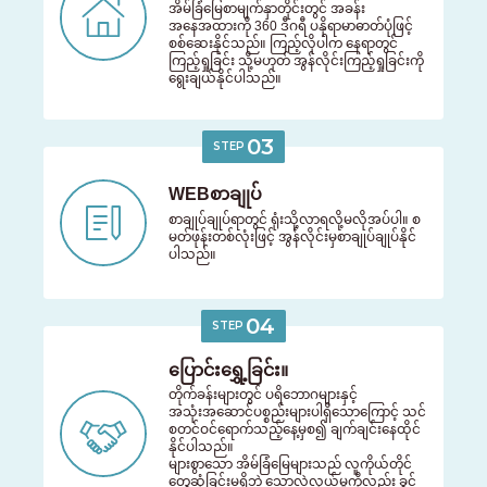
အိမ်ခြံမြေစာမျက်နှာတိုင်းတွင် အခန်း
အနေအထားကို 360 ဒီဂရီ ပနိုရာမာဓာတ်ပုံဖြင့်
စစ်ဆေးနိုင်သည်။ ကြည့်လိုပါက နေရာတွင်
ကြည့်ရှုခြင်း သို့မဟုတ် အွန်လိုင်းကြည့်ရှုခြင်းကို
ရွေးချယ်နိုင်ပါသည်။
03
STEP
WEBစာချုပ်
စာချုပ်ချုပ်ရာတွင် ရုံးသို့လာရလို့မလိုအပ်ပါ။ စ
မတ်ဖုန်းတစ်လုံးဖြင့် အွန်လိုင်းမှစာချုပ်ချုပ်နိုင်
ပါသည်။
04
STEP
ပြောင်းရွှေ့ခြင်း။
တိုက်ခန်းများတွင် ပရိဘောဂများနှင့်
အသုံးအဆောင်ပစ္စည်းများပါရှိသောကြောင့် သင်
စတင်ဝင်ရောက်သည့်နေ့မှစ၍ ချက်ချင်းနေထိုင်
နိုင်ပါသည်။
များစွာသော အိမ်ခြံမြေများသည် လူကိုယ်တိုင်
တွေ့ဆုံခြင်းမရှိဘဲ သော့လဲလှယ်မှုကိုလည်း ခွင့်