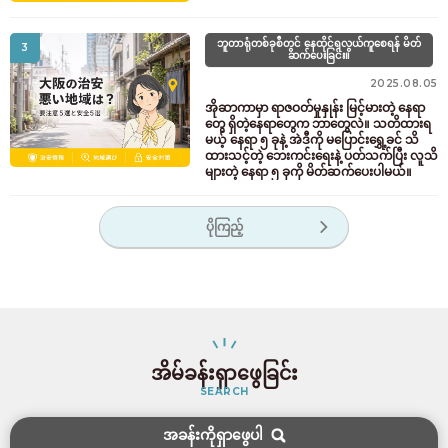
ဘူတာရုံတစ်ခုစီတွင် နေထိုင်ရလွယ်ကူစေရန် မိတ်
3
ဆက်ပေးခြင်း။
2025.08.05
အိုဆာကာမှာ ရာဇဝတ်မှုနှုန်း မြင့်မားတဲ့ နေရာ
တွေ ရှိတဲ့နေရာတွေက ဘာတွေလဲ။ သတိထားရ
မယ့် နေရာ ၅ ခုနဲ့ အဲဒီကို မပြောင်းရွှေ့ခင် သိ
ထားသင့်တဲ့ ဘေးကင်းရေးနဲ့ ပတ်သက်ပြီး လူသိ
များတဲ့ နေရာ ၅ ခုကို မိတ်ဆက်ပေးပါမယ်။
ပိုကြည့်
အိမ်ခန်းရှာဖွေခြင်း
SEARCH
အခန်းကိုရှာဖွေပါ