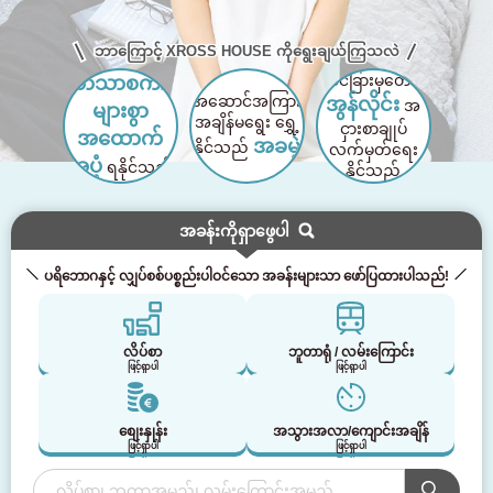
ဘာကြောင့် XROSS HOUSE ကိုရွေးချယ်ကြသလဲ
နိုင်ငံခြားမှတောင်
ဘာသာစကား
အဆောင်အကြား
အွန်လိုင်း
အ
များစွာ
အချိန်မရွေး ရွှေ့
ငှားစာချုပ်
အထောက်
အခမဲ့
နိုင်သည်
လက်မှတ်ရေး
အပံ့
ရနိုင်သည်
နိုင်သည်
အခန်းကိုရှာဖွေပါ
ပရိဘောဂနှင့် လျှပ်စစ်ပစ္စည်းပါဝင်သော အခန်းများသာ ဖော်ပြထားပါသည်!
လိပ်စာ
ဘူတာရုံ / လမ်းကြောင်း
ဖြင့်ရှာပါ
ဖြင့်ရှာပါ
စျေးနှုန်း
အသွားအလာ/ကျောင်းအချိန်
ဖြင့်ရှာပါ
ဖြင့်ရှာပါ