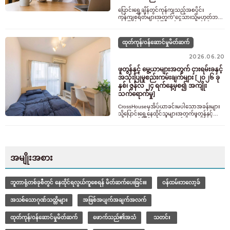
ပြောင်းရွှေ့ချိန်တွင်ကုန်ကျသည့်အစပိုင်း
ကုန်ကျစရိတ်များအတွက်"ငွေသားသို့မဟုတ်ဘဏ်
လွှဲပြောင်းမှုအတွက်ပြင်ဆင်ရတာအလွန်ရှုပ်ထွေး
တယ်…"ဟုခံစားဖူးပါသလား။ယခုအခါX
ထုတ်ကုန်/ဝန်ဆောင်မှုမိတ်ဆက်
2026.06.20
ဖူတွန်နှင့် မွေ့ယာများအတွက် ငှားရမ်းခနှင့်
အသုံးပြုမှုစည်းကမ်းချက်များ [၂၀၂၆ ခု
နှစ်၊ ဇွန်လ ၂၄ ရက်နေ့မှစ၍ အကျိုး
သက်ရောက်မှု]
CrossHouseမှအိပ်ယာခင်းမပါသောအခန်းများ
သို့ပြောင်းရွှေ့နေထိုင်သူများအတွက်ဖူတွန်နှင့်မွေ့
ယာငှားရမ်းခြင်းဝန်ဆောင်မှုကိုပေးဆောင်
ပါသည်။ပထမနေ့မှစ၍အိပ်ယာခင်းမ
အမျိုးအစား
ဘူတာရုံတစ်ခုစီတွင် နေထိုင်ရလွယ်ကူစေရန် မိတ်ဆက်ပေးခြင်း။
ဝန်ထမ်းဘလော့ခ်
အသစ်သောဂုဏ်သတ္တိများ
အဖြစ်အပျက်အချက်အလက်
ထုတ်ကုန်/ဝန်ဆောင်မှုမိတ်ဆက်
ဖောက်သည်၏အသံ
သတင်း