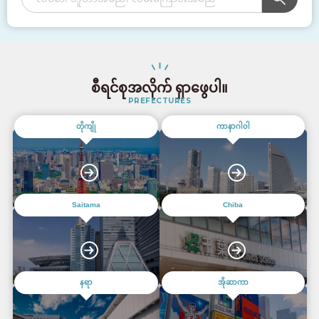
စီရင်စုအလိုက် ရှာဖွေပါ။
PREFECTURES
တိုကျို
ကာနာဂါဝါ
Saitama
Chiba
နရာ
အိုဆာကာ