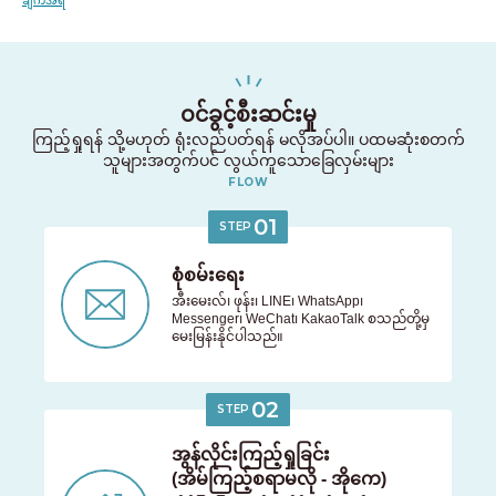
ချက်အရ
ဝင်ခွင့်စီးဆင်းမှု
ကြည့်ရှုရန် သို့မဟုတ် ရုံးလည်ပတ်ရန် မလိုအပ်ပါ။ ပထမဆုံးစတက်
သူများအတွက်ပင် လွယ်ကူသောခြေလှမ်းများ
FLOW
01
STEP
စုံစမ်းရေး
အီးမေးလ်၊ ဖုန်း၊ LINE၊ WhatsApp၊
Messenger၊ WeChat၊ KakaoTalk စသည်တို့မှ
မေးမြန်းနိုင်ပါသည်။
အခန်းရှာနေသူများအတွက်
02
STEP
03-6712-4346
နေထိုင်ရန် စီစဉ်နေသူများနှင့် နေထိုင်သူများအတွက်သာ
အွန်လိုင်းကြည့်ရှုခြင်း
03-6712-4344
(အိမ်ကြည့်စရာမလို - အိုကေ)