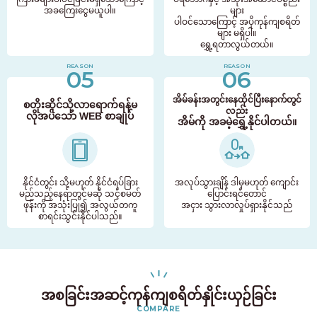
အခကြေးငွေမယူပါ။
များ
ပါဝင်သောကြောင့် အပိုကုန်ကျစရိတ်
များ မရှိပါ။
ရွှေ့ရတာလွယ်တယ်။
REASON
REASON
05
06
အိမ်ခန်းအတွင်းနေထိုင်ပြီးနောက်တွင်
စတိုးဆိုင်သို့လာရောက်ရန်မ
လည်း
လိုအပ်သော WEB စာချုပ်
အိမ်ကို အခမဲ့ရွှေ့နိုင်ပါတယ်။
နိုင်ငံတွင်း သို့မဟုတ် နိုင်ငံရပ်ခြား
အလုပ်သွားချိန် ဒါမှမဟုတ် ကျောင်း
မည်သည့်နေရာတွင်မဆို သင့်စမတ်
ပြောင်းရင်တောင်
ဖုန်းကို အသုံးပြု၍ အလွယ်တကူ
အငှား သွားလာလှုပ်ရှားနိုင်သည်
စာရင်းသွင်းနိုင်ပါသည်။
အစခြင်းအဆင့်ကုန်ကျစရိတ်နှိုင်းယှဉ်ခြင်း
COMPARE