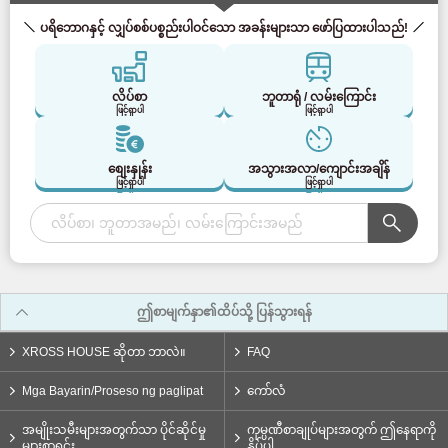
ပရိဘောဂနှင့် လျှပ်စစ်ပစ္စည်းပါဝင်သော အခန်းများသာ ဖော်ပြထားပါသည်!
လိပ်စာ
ဘူတာရုံ / လမ်းကြောင်း
ဖြင့်ရှာပါ
ဖြင့်ရှာပါ
စျေးနှုန်း
အသွားအလာ/ကျောင်းအချိန်
ဖြင့်ရှာပါ
ဖြင့်ရှာပါ
ဤစာမျက်နှာ၏ထိပ်သို့ ပြန်သွားရန်
XROSS HOUSE ဆိုတာ ဘာလဲ။
FAQ
Mga Bayarin/Proseso ng paglipat
ကော်လံ
အမျိုးသမီးများအတွက်သာ ပိုင်ဆိုင်မှု
ကုမ္ပဏီစာချုပ်များအတွက် ဤနေရာကို
များစာရင်း
နှိပ်ပါ