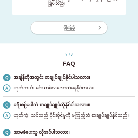
ပြုပါသည်။
ပိုကြည့်
FAQ
အချိန်တိုအတွင်း စာချုပ်ချုပ်နိုင်ပါသလား။
Q
ဟုတ်တယ်၊ မင်း တစ်လလောက်နေနိုင်တယ်။
A
ခရီးစဉ်မပါဘဲ စာချုပ်ချုပ်ဆိုနိုင်ပါသလား။
Q
ဟုတ်ကဲ့၊ သင်သည် ပိုင်ဆိုင်မှုကို မကြည့်ဘဲ စာချုပ်ချုပ်နိုင်သည်။
A
အာမခံပေးသူ လိုအပ်ပါသလား။
Q