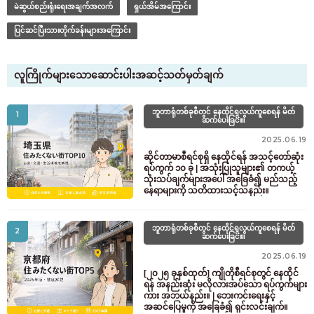
မဲဆွယ်စည်းရုံးရေးအချက်အလက်
ရှယ်အိမ်အကြောင်း
ပြင်ဆင်ပြီးသားတိုက်ခန်းများအကြောင်း
လူကြိုက်များသောဆောင်းပါးအဆင့်သတ်မှတ်ချက်
ဘူတာရုံတစ်ခုစီတွင် နေထိုင်ရလွယ်ကူစေရန် မိတ်
1
ဆက်ပေးခြင်း။
2025.06.19
ဆိုင်တာမာစီရင်စုရှိ နေထိုင်ရန် အသင့်တော်ဆုံး
ရပ်ကွက် ၁၀ ခု | အသုံးပြုသူများ၏ တကယ့်
သုံးသပ်ချက်များအပေါ် အခြေခံ၍ မည်သည့်
နေရာများကို သတိထားသင့်သနည်း။
ဘူတာရုံတစ်ခုစီတွင် နေထိုင်ရလွယ်ကူစေရန် မိတ်
2
ဆက်ပေးခြင်း။
2025.06.19
[၂၀၂၅ ခုနှစ်ထုတ်] ကျိုတိုစီရင်စုတွင် နေထိုင်
ရန် အနည်းဆုံး မလိုလားအပ်သော ရပ်ကွက်များ
ကား အဘယ်နည်း။ | ဘေးကင်းရေးနှင့်
အဆင်ပြေမှုကို အခြေခံ၍ ရှင်းလင်းချက်။