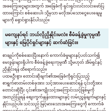
အခကြေးငွေများအတွက် အခြေခံကို ရှင်းရှင်းလင်းလင်းဖော်ပြ
ထားကြောင်း စစ်ဆေးပါ၊ သို့မှသာ မလိုအပ်သောငွေပေးချေမှု
များကို ရှောင်ရှားနိုင်ပါသည်။
မကျေနပ်ရင် ဘယ်လိုညှိနှိုင်းမလဲ။ စီမံခန့်ခွဲမှုကုမ္ပဏီ
များနှင့် မြေပိုင်ရှင်များနှင့် ဆက်ဆံခြင်း။
စာချုပ်ကိုစစ်ဆေးပြီးနောက် ကောက်ခံမှုများနှင့်ပတ်သက်၍
မေးခွန်းများရှိပါက စီမံခန့်ခွဲရေးကုမ္ပဏီ သို့မဟုတ် အိမ်ရှင်နှင့်
ညှိနှိုင်းရန် ထိရောက်သည်။
ပထမဦးစွာ၊ တောင်းဆိုချက်၏အခြေခံကိုရှင်းပြသည့်
စာရွက်စာတမ်းတစ်ခုအား သင့်အားပေးဆောင်ရန် ၎င်းတို့အား
တောင်းဆိုပြီး ၎င်း၏အကျိုးသင့်အကြောင်းသင့်ဖြစ်မှုကို
အတည်ပြုရန် စျေးကွက်နှုန်းထားများနှင့် လမ်းညွှန်ချက်များနှင့်
နှိုင်းယှဉ်ပါ။ သင်သည် မြင့်မားသောအခကြေးငွေကို ကောက်ခံ
ထားသော်လည်း၊ အခြားသူသည် လုံးလုံးလျားလျား မှန်ကန်မည်