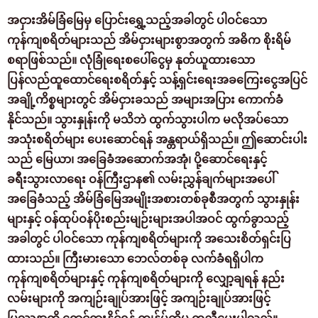
အငှားအိမ်ခြံမြေမှ ပြောင်းရွှေ့သည့်အခါတွင် ပါဝင်သော
ကုန်ကျစရိတ်များသည် အိမ်ငှားများစွာအတွက် အဓိက စိုးရိမ်
စရာဖြစ်သည်။ လုံခြုံရေးစပေါ်ငွေမှ နုတ်ယူထားသော
ပြန်လည်ထူထောင်ရေးစရိတ်နှင့် သန့်ရှင်းရေးအခကြေးငွေအပြင်
အချို့ကိစ္စများတွင် အိမ်ငှားခသည် အများအပြား ကောက်ခံ
နိုင်သည်။ သွားနှုန်းကို မသိဘဲ ထွက်သွားပါက မလိုအပ်သော
အသုံးစရိတ်များ ပေးဆောင်ရန် အန္တရာယ်ရှိသည်။ ဤဆောင်းပါး
သည် မြေယာ၊ အခြေခံအဆောက်အအုံ၊ ပို့ဆောင်ရေးနှင့်
ခရီးသွားလာရေး ဝန်ကြီးဌာန၏ လမ်းညွှန်ချက်များအပေါ်
အခြေခံသည့် အိမ်ခြံမြေအမျိုးအစားတစ်ခုစီအတွက် သွားနှုန်း
များနှင့် ဝန်ထုပ်ဝန်ပိုးစည်းမျဉ်းများအပါအဝင် ထွက်ခွာသည့်
အခါတွင် ပါဝင်သော ကုန်ကျစရိတ်များကို အသေးစိတ်ရှင်းပြ
ထားသည်။ ကြီးမားသော ဘေလ်တစ်ခု လက်ခံရရှိပါက
ကုန်ကျစရိတ်များနှင့် ကုန်ကျစရိတ်များကို လျှော့ချရန် နည်း
လမ်းများကို အကျဉ်းချုပ်အားဖြင့် အကျဉ်းချုပ်အားဖြင့်