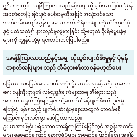
နေထိုင်ရန် စီစဉ်နေသူများနှင့် နေထိုင်သူများအတွက်သာ
ဤနေရာတွင် အချိန်ကြာလာသည်နှင့်အမျှ ယိုယွင်းလာခြင်း၊ ပုံမှန်
03-6712-4344
အဝတ်စုတ်ပြဲခြင်းနှင့် ပေါ့ဆမှုတို့အပြင် အသုံးဝင်သော
သက်တမ်းကျော်လွန်သွားသော စက်ကိရိယာများကို ကိုင်တွယ်ပုံ
နှင့် ပတ်သတ်၍ နားလည်မှုလွဲမှားခြင်း သို့မဟုတ် စိုးရိမ်ပူပန်မှု
များကို ကျွန်ုပ်တို့မှ ရှင်းလင်းတင်ပြပါမည်။
အချိန်ကြာလာသည်နှင့်အမျှ ယိုယွင်းပျက်စီးမှုနှင့် ပုံမှန်
အစုတ်အပြဲများ သည် အိမ်ငှား၏တာဝန်မဟုတ်ပေ။
မြေယာ၊ အခြေခံအဆောက်အအုံ၊ ပို့ဆောင်ရေးနှင့် ခရီးသွားလာ
ရေး ဝန်ကြီးဌာန၏ လမ်းညွှန်ချက်များအရ အိမ်ငှားသည်
အသက်အရွယ်ကြီးရင့်ခြင်း သို့မဟုတ် ပုံမှန်ပျက်စီးယိုယွင်းမှု
ကြောင့် ဖြစ်ရသည့် ပျက်စီးဆုံးရှုံးမှုများအတွက် တာဝန်မရှိ
ကြောင်း ရှင်းလင်းစွာ ဖော်ပြထားသည်။
ဥပမာအားဖြင့်၊ ပရိဘောဂထားရှိရာ ကြမ်းပြင်တွင် အစွန်းအထင်း
များ၊ နေရောင်ကြောင့် နောက်ခံပုံများ အရောင်ပြောင်းခြင်း၊ အချိန်