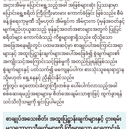
အငှားအိမ်မှ ပြောင်းရွှေ့သည့်အခါ အဖြစ်များဆုံး ပြဿနာမှာ
ပြောင်းရွှေ့စရိတ် ကြီးကြီးမားမား ကောက်ခံခြင်း ဖြစ်သည်။ စီမံ
ခန့်ခွဲရေးကုမ္ပဏီ သို့မဟုတ် အိမ်ရှင်က အိမ်ငှားက ပုံမှန်အဝတ်နှင့်
မျက်ရည်ဟုယူဆသည့် ဖုန်နှင့်အဝတ်အစားများအတွက် ပြုပြင်
စရိတ်များ ကောက်ခံသည့် ကိစ္စများစွာရှိသည်။ ထိုသို့သော
အခြေအနေမျိုးတွင်၊ ပထမအဆင့်မှာ စာချုပ်ပါအကြောင်းအရာ
များနှင့် အထူးပြဋ္ဌာန်းချက်များအပေါ်အခြေခံ၍ စွဲချက်များ၏
အကျိုးသင့်အကြောင်းသင့်ဖြစ်မှုကို အတည်ပြုရန်ဖြစ်သည်။
စွဲချက်များနှင့် ပတ်သက်၍ မကျေနပ်ပါက၊ စားသုံးသူရေးရာဌာန
သို့မဟုတ် ရှေ့နေနှင့် ညှိနှိုင်းနိုင်သည်။
ဤတွင်၊ ငွေတောင်းခံလွှာကြီးတစ်ခု ပေါ်ပေါက်လာသည့်အခါ
စစ်ဆေးရမည့်အရာများမှ စိတ်အေးချမ်းသာစွာဖြင့် ထွက်ခွာရန်
သင်သိလိုသမျှကို ရှင်းပြပါမည်။
စာချုပ်အသေးစိတ်၊ အထူးပြဋ္ဌာန်းချက်များနှင့် ငှားရမ်း
မှုသဘောတူညီချက်များကို ကြီးမားသော ငွေတောင်းခံ