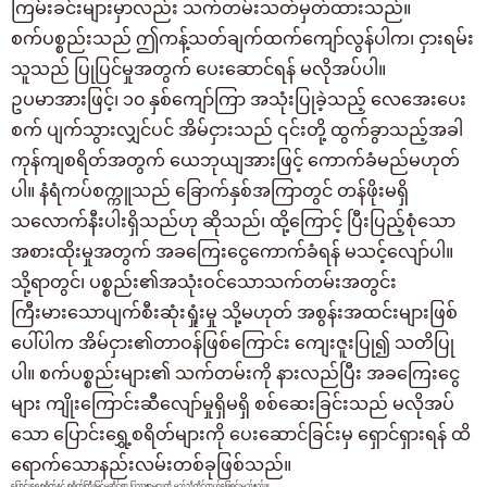
ကြမ်းခင်းများမှာလည်း သက်တမ်းသတ်မှတ်ထားသည်။
စက်ပစ္စည်းသည် ဤကန့်သတ်ချက်ထက်ကျော်လွန်ပါက၊ ငှားရမ်း
သူသည် ပြုပြင်မှုအတွက် ပေးဆောင်ရန် မလိုအပ်ပါ။
ဥပမာအားဖြင့်၊ ၁၀ နှစ်ကျော်ကြာ အသုံးပြုခဲ့သည့် လေအေးပေး
စက် ပျက်သွားလျှင်ပင် အိမ်ငှားသည် ၎င်းတို့ ထွက်ခွာသည့်အခါ
ကုန်ကျစရိတ်အတွက် ယေဘုယျအားဖြင့် ကောက်ခံမည်မဟုတ်
ပါ။ နံရံကပ်စက္ကူသည် ခြောက်နှစ်အကြာတွင် တန်ဖိုးမရှိ
သလောက်နီးပါးရှိသည်ဟု ဆိုသည်၊ ထို့ကြောင့် ပြီးပြည့်စုံသော
အစားထိုးမှုအတွက် အခကြေးငွေကောက်ခံရန် မသင့်လျော်ပါ။
သို့ရာတွင်၊ ပစ္စည်း၏အသုံးဝင်သောသက်တမ်းအတွင်း
ကြီးမားသောပျက်စီးဆုံးရှုံးမှု သို့မဟုတ် အစွန်းအထင်းများဖြစ်
ပေါ်ပါက အိမ်ငှား၏တာဝန်ဖြစ်ကြောင်း ကျေးဇူးပြု၍ သတိပြု
ပါ။ စက်ပစ္စည်းများ၏ သက်တမ်းကို နားလည်ပြီး အခကြေးငွေ
များ ကျိုးကြောင်းဆီလျော်မှုရှိမရှိ စစ်ဆေးခြင်းသည် မလိုအပ်
သော ပြောင်းရွှေ့စရိတ်များကို ပေးဆောင်ခြင်းမှ ရှောင်ရှားရန် ထိ
ရောက်သောနည်းလမ်းတစ်ခုဖြစ်သည်။
ပြောင်းရွှေ့စရိတ်နှင့် စရိတ်ကြီးမြင့်မှုဆိုင်ရာ ပြဿနာများကို မည်သို့ကိုင်တွယ်ဖြေရှင်းမည်နည်း။