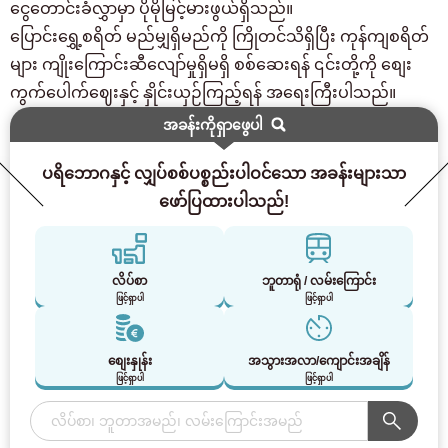
ငွေတောင်းခံလွှာမှာ ပိုမိုမြင့်မားဖွယ်ရှိသည်။
ပြောင်းရွှေ့စရိတ် မည်မျှရှိမည်ကို ကြိုတင်သိရှိပြီး ကုန်ကျစရိတ်
များ ကျိုးကြောင်းဆီလျော်မှုရှိမရှိ စစ်ဆေးရန် ၎င်းတို့ကို စျေး
ကွက်ပေါက်ဈေးနှင့် နှိုင်းယှဉ်ကြည့်ရန် အရေးကြီးပါသည်။
အခန်းကိုရှာဖွေပါ
ပရိဘောဂနှင့် လျှပ်စစ်ပစ္စည်းပါဝင်သော အခန်းများသာ
ဖော်ပြထားပါသည်!
လိပ်စာ
ဘူတာရုံ / လမ်းကြောင်း
ဖြင့်ရှာပါ
ဖြင့်ရှာပါ
စျေးနှုန်း
အသွားအလာ/ကျောင်းအချိန်
ဖြင့်ရှာပါ
ဖြင့်ရှာပါ