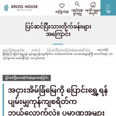
ပစ္စည်းဥစ္စာ
နေထိုင်သူများ
မီနူး
အကြိုက်ဆုံး
အတွက်
ရှာဖွေမှု
ပြင်ဆင်ပြီးသားတိုက်ခန်းများ
အကြောင်း
အပေါ်ဆုံးစာမျက်နှာ
ကော်လံ
ပြင်ဆင်ပြီးသားတိုက်ခန်းများအကြောင်း
အငှားအိမ်
ခြံမြေကို ပြောင်းရွှေ့ရန် ပျမ်းမျှကုန်ကျစရိတ်က ဘယ်လောက်လဲ။ ပမာဏအများကြီး ကောက်ခံရင် ဘာ
လုပ်ရမလဲ။ မဆပ်နိုင်ရင် ဘာလုပ်မလဲ။
ပြင်ဆင်ပြီးသားတိုက်ခန်းများအကြောင်း
အငှားအိမ်ခြံမြေကို ပြောင်းရွှေ့ရန်
ပျမ်းမျှကုန်ကျစရိတ်က
ဘယ်လောက်လဲ။ ပမာဏအများ