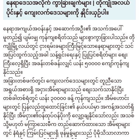
နေရာဒေသအလိုက် ကွာခြားချက်များ | တိုကျိုအလယ်
ပိုင်းနှင့် ကျေးလက်ဒေသများကို နှိုင်းယှဉ်ပါ။
နေရာအကျယ်အဝန်းနှင့် အဆောက်အဦး၏ အသက်အပေါ်
မူတည်၍ ပျမ်းမျှ ကုန်ကျစရိတ်သည် များစွာကွာခြားပါသည်။ တို
ကျိုမြို့လယ်တွင် ငှားရမ်းခများကြီးမြင့်သောနေရာများတွင် သင်
အပြင်ထွက်သည့်အခါ သန့်ရှင်းရေးနှင့် ပြုပြင်စရိတ်များ စျေး
ကြီးလေ့ရှိပြီး အခန်းတစ်ခန်းလျှင် ယန်း ၅၀၀၀၀ ကျော်ကုန်ကျ
နိုင်သည်။
အခြားတစ်ဖက်တွင်၊ ကျေးလက်ဒေသများတွင် တူညီသော
အရွယ်အစားရှိ အငှားအိမ်ရာများသည် စျေးသက်သာနိုင်ပြီး
တစ်ခါတစ်ရံတွင် ယန်း ၃၀၀၀၀ ခန့် ကုန်ကျသည်။ အိမ်ဟောင်း
များတွင် ပြန်လည်ထူထောင်ခြင်း၏ နယ်ပယ်မှာ အကန့်အသတ်ရှိ
နိုင်ပြီး အိမ်ငှား၏ဝန်ထုပ်ဝန်ပိုးကို လျှော့ချနိုင်သော်လည်း အသစ်
သို့မဟုတ် မကြာသေးမီက တည်ဆောက်ထားသော အိမ်ရာများ
တွင် နံရံနှင့် ကြမ်းပြင်များရှိ ဖုန်မှုန့်များသည် ပိုမိုသိသာလာကာ