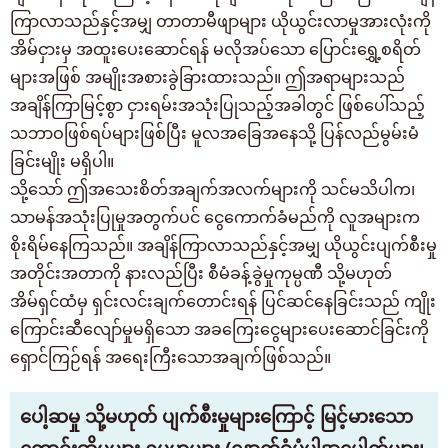
ကြာလာသည်နှင့်အမျှ တာတာမီဖျာများ ယိုယွင်းလာမှုအားလုံးကို
အိမ်ငှားမှ အထူးပေးဆောင်ရန် မလိုအပ်သော ပြောင်းရွှေ့စရိတ်
များအဖြစ် အမျိုးအစားခွဲခြားထားသည်။ ဤအရာများသည်
အချိန်ကြာမြင့်စွာ ငှားရမ်းအသုံးပြုသည့်အခါတွင် ဖြစ်ပေါ်သည့်
သဘာဝဖြစ်ရပ်များဖြစ်ပြီး မူလအခြေအနေသို့ ပြန်လည်မွမ်းမံ
ခြင်းမျိုး မရှိပါ။
သို့သော် ဤအသေးစိတ်အချက်အလက်များကို သင်မသိပါက၊
သာမန်အသုံးပြုမှုအတွက်ပင် ငွေကောက်ခံမည်ကို လူအများက
စိုးရိမ်နေကြသည်။ အချိန်ကြာလာသည်နှင့်အမျှ ယိုယွင်းပျက်စီးမှု
အတိုင်းအတာကို နားလည်ပြီး စီမံခန့်ခွဲမှုကုမ္ပဏီ သို့မဟုတ်
အိမ်ရှင်ထံမှ ရှင်းလင်းချက်တောင်းရန် ပြင်ဆင်နေခြင်းသည် ကျိုး
ကြောင်းဆီလျော်မှုမရှိသော အခကြေးငွေများပေးဆောင်ခြင်းကို
ရှောင်ကြဉ်ရန် အရေးကြီးသောအချက်ဖြစ်သည်။
ပေါ့ဆမှု သို့မဟုတ် ပျက်စီးမှုများကြောင့် မြင့်မားသော