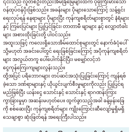
၎င်းသည် လူတစ်ဦးတည်းအိမ်ခြံမြေများထက် ပိုမိုကြီးမားသော
ဝန်ထုပ်ဝန်ပိုးဖြစ်သည်။ အခန်းများ ပိုများသောကြောင့် သန့်ရှင်း
ရေးလုပ်ရန် နေရာများ ပိုများပြီး ကုန်ကျစရိတ်များစွာတွင် နံရံများ
နှင့် ကြမ်းပြင်များ ပြုပြင်ခြင်း၊ တာတာမီ ဖျာများ နှင့် လျှောတံခါး
များ အစားထိုးခြင်းတို့ ပါဝင်သည်။
အထူးသဖြင့် ကလေးရှိသောအိမ်ထောင်စုများတွင် နောက်ခံပုံပေါ်
သို့မဟုတ် အခင်းပေါ်တွင် ရေးခြစ်ခြင်းကြောင့် အပိုကုန်ကျစရိတ်
များ အလွယ်တကူ ပေါ်ပေါက်နိုင်ပြီး၊ မမျှော်လင့်ဘဲ
ငွေကုန်ကြေးကျများလွန်းသည်။
ထို့အပြင် ပရိဘောဂများ တပ်ဆင်အသုံးပြုခြင်းကြောင့် ကျန်ရစ်
ခဲ့သော ဒဏ်ရာများနှင့် ယိုယွင်းပျက်စီးမှုများကိုလည်း ပြုပြင်ရ
မည်ဖြစ်ပြီး ယန်းငွေ သောင်းနှင့် သောင်းနှင့် ရာဂဏန်းကြား
ကွာခြားမှုမှာ အဆန်းမဟုတ်ပေ။ ထွက်ခွာသည့်အခါ ခန့်မှန်းခြေ
ကို စစ်ဆေးပြီး ကုန်ကျစရိတ်များ ကျိုးကြောင်းဆီလျော်မှုရှိမရှိ
သေချာစွာ ဆုံးဖြတ်ရန် အရေးကြီးပါသည်။