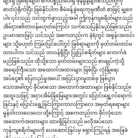
များရှိ ခြစ်ရာများ၊ စက်ပစ္စည်းပေါ်ရှိ ဖုန်မှုန့်များစသည်တို့ကို
ဓာတ်ပုံရိုက်ပြီး ဖြစ်နိုင်ပါက စီမံခန့်ခွဲရေးကုမ္ပဏီထံ စာဖြင့် မျှဝေ
ပါ။ ၎င်းသည် သင်ထွက်ခွာသည့်အခါ ဤကုန်ကျစရိတ်များသည်
အိမ်ငှား၏တာဝန်မဟုတ်ကြောင်း သက်သေပြနိုင်မည်ဖြစ်သည်။
ဥပမာအားဖြင့်၊ သင်သည် အစကတည်းက နံရံတွင် အစွန်းအထင်း
များ သို့မဟုတ် ကြမ်းပြင်ပေါ်တွင် ခြစ်ရာများကို မှတ်တမ်းတင်မ
ထားပါက၊ သင်သည် တာဝန်ရှိပြီး ပြုပြင်စရိတ်များ ကောက်ခံ
မည်ဖြစ်သည်။ ထိုသို့သော မှတ်တမ်းများသည် စာချုပ်ကဲ့သို့
အရေးကြီးသော အထောက်အထားများ ဖြစ်ပြီး လုံခြုံရေး
အပ်ငွေ၏ ပြေလည်မှုအပေါ် အငြင်းပွားမှုတစ်ခု ဖြစ်ပွား
သောအခါတွင် ခိုင်မာသော အထောက်အထားများ ဖြစ်နိုင်သည်။
အထူးသဖြင့် အငှားအိမ်ခြံမြေများအတွင်း ပြောင်းရွှေ့ဝင်ရောက်
ခြင်းနှင့် ပြောင်းရွှေ့ခြင်းကြားကာလကြာလေ အမှတ်ရစရာများ
မှုန်ဝါးလာလေလေ၊ ထို့ကြောင့် အစကတည်းက ခိုင်လုံသော
အထောက်အထားများ ထားရှိခြင်းသည် မလိုအပ်သော
ကုန်ကျစရိတ်များကို ပေးဆောင်ခြင်းမှ ရှောင်ကြဉ်ရန် အခြေခံ