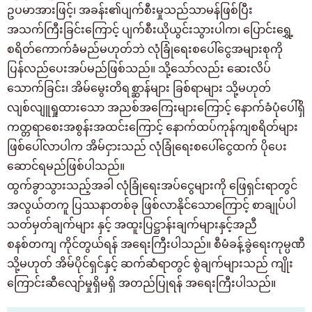
ဥပမာအားဖြင့်၊ အခန်း၏ပျက်စီးမှုသည်သာမန်ဖြစ်ပြီး
အသက်ကြီးခြင်းကြောင့် ပျက်စီးယိုယွင်းသွားပါက၊ ပြောင်းရွှေ့
စရိတ်ကောက်ခံမည်မဟုတ်ဘဲ လုံခြုံရေးစပေါ်ငွေအများစုကို
ပြန်လည်ပေးအပ်မည်ဖြစ်သည်။ သို့သော်လည်း ဆေးလိပ်
သောက်ခြင်း၊ အိမ်မွေးတိရစ္ဆာန်များ ခြစ်ရာများ သို့မဟုတ်
လျစ်လျူရှုထားသော အညစ်အကြေးများကြောင့် နောက်ခံပုံပေါ်ရှိ
ကတ္တရာစေးအစွန်းအထင်းကြောင့် နောက်ထပ်ကုန်ကျစရိတ်များ
ဖြစ်ပေါ်လာပါက အိမ်ငှားသည် လုံခြုံရေးစပေါ်ငွေထက် ပိုပေး
ဆောင်ရမည်ဖြစ်ပါသည်။
ထွက်ခွာသွားသည့်အခါ လုံခြုံရေးအပ်ငွေများကို ဖြေရှင်းရာတွင်
အလွယ်တကူ ပြဿနာတစ်ခု ဖြစ်လာနိုင်သောကြောင့် စာချုပ်ပါ
သတ်မှတ်ချက်များ နှင့် အထူးပြဋ္ဌာန်းချက်များနှင့်အညီ
စနစ်တကျ ကိုင်တွယ်ရန် အရေးကြီးပါသည်။ စီမံခန့်ခွဲရေးကုမ္ပဏီ
သို့မဟုတ် အိမ်ပိုင်ရှင်နှင့် ဆက်ဆံရာတွင် စွဲချက်များသည် ကျိုး
ကြောင်းဆီလျော်မှုရှိမရှိ အတည်ပြုရန် အရေးကြီးပါသည်။