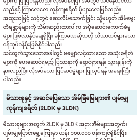
များကို ပြုပြင်ရန်လည်း လိုအပ်နိုင်ပြီး အိမ်တွင် သင်နေထိုင်လာ
သည်နှင့် ကြာလေလေ ကုန်ကျစရိတ် ပိုများလေဖြစ်သည်။
အထူးသဖြင့် သင့်တွင် ဆေးလိပ်သောက်ခြင်း သို့မဟုတ် အိမ်မွေး
တိရစ္ဆာန်များကို သိမ်းဆည်းထားပါက အပိုဆောင်းကောက်ခံမှု
များ ဖြစ်လာနိုင်ချေရှိပြီး မကြာခဏဆိုသလို သိသာထင်ရှားသော
ဝန်ထုပ်ဝန်ပိုးဖြစ်နိုင်ပါသည်။
သင်ထွက်သွားသောအခါတွင် မမျှော်လင့်ထားသော အသုံးစရိတ်
များကို ပေးဆောင်ရမည့် ပြဿနာကို ရှောင်ရှားရန်၊ သွားနှုန်းကို
နားလည်ပြီး လိုအပ်သော ပြင်ဆင်မှုများ ပြုလုပ်ရန် အရေးကြီး
ပါသည်။
မိသားစုနှင့် အဆင်ပြေသော အိမ်ခြံမြေများ၏ ပျမ်းမျှ
ကုန်ကျစရိတ် (2LDK မှ 3LDK)
မိသားစုများအတွက် 2LDK မှ 3LDK အငှားအိမ်များအတွက်၊
ပျမ်းမျှပြောင်းရွှေ့ကြေးမှာ ယန်း ၁၀၀,၀၀၀ ဝန်းကျင်ရှိနိုင်ပြီး၊