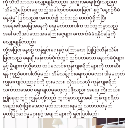
ကို သိသိသာသာ လျှော့ချနိုင်သည်။ အထူးအရေးကြီးသည်မှာ
"အိမ်သို့ပြောင်းရွှေ့သည့်အခါတွင်စစ်ဆေးခြင်း" နှင့် "နေ့စဉ်စီမံ
ခန့်ခွဲမှု" ဖြစ်သည်။ အကယ်၍ သင်သည် ဓာတ်ပုံရိုက်ပြီး
အခန်း၏အခြေအနေကို ရေးမှတ်ထားပါက သင်ထွက်ခွာသည့်
အခါ မလိုအပ်သောအခကြေးငွေများ ကောက်ခံခံရနိုင်ခြေကို
လျှော့ချနိုင်သည်။
ထို့အပြင်၊ နေ့စဉ် သန့်ရှင်းရေးနှင့် မကြာခဏ ပြုပြင်ထိန်းသိမ်း
ခြင်းသည် ရေချိုးခန်းတစ်ဝိုက်တွင် ညစ်ပတ်သော နောက်ခံပုံများ
နှင့် မှိုများကဲ့သို့သော ထပ်လောင်းကုန်ကျစရိတ်များကို တားဆီး
ရန် ကူညီပေးပါလိမ့်မည်။ အိမ်သန့်ရှင်းရေးလုပ်မလား ဒါမှမဟုတ်
ကျွမ်းကျင်ပညာရှင်ကို ငှားမလား၊ လိုအပ်သလို ကုန်ကျစရိတ်
သက်သာအောင် ရွေးချယ်မှုတွေလုပ်ဖို့လည်း အရေးကြီးတယ်။
ဤနေရာတွင် ကျွန်ုပ်တို့သည် ထွက်ခွာသည့်အခါ ကုန်ကျစရိတ်
အနည်းဆုံးဖြစ်အောင် မှတ်သားထားရမည့် သတ်သတ်မှတ်
မှတ်ပြင်ဆင်မှုများနှင့် အချက်များကို ရှင်းပြပါမည်။