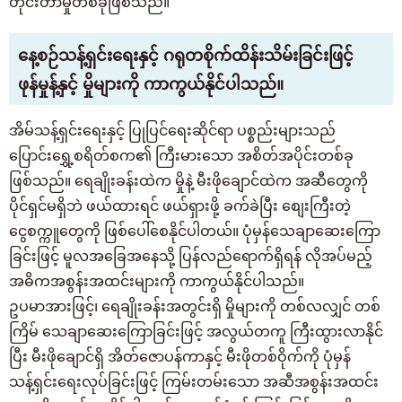
တိုင်းတာမှုတစ်ခုဖြစ်သည်။
နေ့စဉ်သန့်ရှင်းရေးနှင့် ဂရုတစိုက်ထိန်းသိမ်းခြင်းဖြင့်
ဖုန်မှုန့်နှင့် မှိုများကို ကာကွယ်နိုင်ပါသည်။
အိမ်သန့်ရှင်းရေးနှင့် ပြုပြင်ရေးဆိုင်ရာ ပစ္စည်းများသည်
ပြောင်းရွှေ့စရိတ်စက၏ ကြီးမားသော အစိတ်အပိုင်းတစ်ခု
ဖြစ်သည်။ ရေချိုးခန်းထဲက မှိုနဲ့ မီးဖိုချောင်ထဲက အဆီတွေကို
ပိုင်ရှင်မရှိဘဲ ဖယ်ထားရင် ဖယ်ရှားဖို့ ခက်ခဲပြီး စျေးကြီးတဲ့
ငွေစက္ကူတွေကို ဖြစ်ပေါ်စေနိုင်ပါတယ်။ ပုံမှန်သေချာဆေးကြော
ခြင်းဖြင့် မူလအခြေအနေသို့ ပြန်လည်ရောက်ရှိရန် လိုအပ်မည့်
အဓိကအစွန်းအထင်းများကို ကာကွယ်နိုင်ပါသည်။
ဥပမာအားဖြင့်၊ ရေချိုးခန်းအတွင်းရှိ မှိုများကို တစ်လလျှင် တစ်
ကြိမ် သေချာဆေးကြောခြင်းဖြင့် အလွယ်တကူ ကြီးထွားလာနိုင်
ပြီး မီးဖိုချောင်ရှိ အိတ်ဇောပန်ကာနှင့် မီးဖိုတစ်ဝိုက်ကို ပုံမှန်
သန့်ရှင်းရေးလုပ်ခြင်းဖြင့် ကြမ်းတမ်းသော အဆီအစွန်းအထင်း