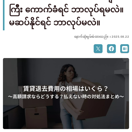
ကြီး ကောက်ခံရင် ဘာလုပ်ရမလဲ။
မဆပ်နိုင်ရင် ဘာလုပ်မလဲ။
နောက်ဆုံးမွမ်းမံထားသည်။：2025.08.22