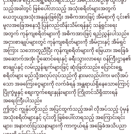
ငှားရမ်းခ ပြောင်းရွှေ့စရိတ်များသည် အိမ်ငှားတစ်ဦးမှ ထွက်ခွာ
သည့်အခါတွင် ဖြစ်ပေါ်လာသည့် အသုံးစရိတ်များအတွက်
ယေဘူယျအသုံးအနှုန်းဖြစ်ပြီး အဓိကအားဖြင့် အိမ်ရာကို ၎င်း၏
မူလအခြေအနေသို့ ပြန်လည်ထိန်းသိမ်းရန်နှင့် သန့်ရှင်းရေး
အတွက် ကုန်ကျစရိတ်များကို အဓိကအားဖြင့် ရည်ညွှန်းပါသည်။
အငှားစာချုပ်များတွင် ကုန်ကျစရိတ်များကို အိမ်ငှားနှင့် အိမ်ရှင်
အကြား သဘောတူညီပြီး ကုန်ကျစရိတ်များကို မြေယာ၊ အခြေခံ
အဆောက်အအုံ၊ ပို့ဆောင်ရေးနှင့် ခရီးသွားလာရေး ဝန်ကြီးဌာန၏
စာချုပ်နှင့် လမ်းညွှန်ချက်များဖြင့် ဆုံးဖြတ်သည်။ ပြောင်းရွှေ့
စရိတ်များ မည်သို့အလုပ်လုပ်သည်ကို နားမလည်ပါက၊ မလိုအပ်
သော အခကြေးငွေများကို လက်ခံရန် အန္တရာယ်ရှိနေသောကြောင့်
ပြိုကွဲမှုနှင့် စျေးကွက်စျေးနှုန်းများကို ကြိုတင်သိရှိထားရန်
အရေးကြီးပါသည်။
ဤတွင် ကျွန်ုပ်တို့သည် အပြင်ထွက်သည့်အခါ လိုအပ်သည့် ပုံမှန်
အသုံးစရိတ်များနှင့် ၎င်းတို့ ဖြစ်ပေါ်လာရသည့် အကြောင်းရင်း
များ၊ အနာဂတ်ပြဿနာများကို ကာကွယ်ရန် အခြေခံအသိပညာ