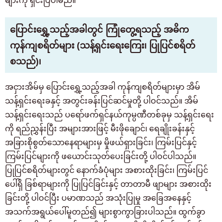
များကို ရှင်းပြပါမည်။
ပြောင်းရွှေ့သည့်အခါတွင် ကြုံတွေ့ရသည့် အဓိက
ကုန်ကျစရိတ်များ (သန့်ရှင်းရေးကြေး၊ ပြုပြင်စရိတ်
စသည်)၊
အငှားအိမ်မှ ပြောင်းရွှေ့သည့်အခါ ကုန်ကျစရိတ်များမှာ အိမ်
သန့်ရှင်းရေးခနှင့် အတွင်းခန်းပြင်ဆင်မှုတို့ ပါဝင်သည်။ အိမ်
သန့်ရှင်းရေးသည် ပရော်ဖက်ရှင်နယ်ကုမ္ပဏီတစ်ခုမှ သန့်ရှင်းရေး
ကို ရည်ညွှန်းပြီး အများအားဖြင့် မီးဖိုချောင်၊ ရေချိုးခန်းနှင့်
အခြားစိုစွတ်သောနေရာများမှ မှိုဖယ်ရှားခြင်း၊ ကြမ်းပြင်နှင့်
ကြမ်းပြင်များကို ဖယောင်းသုတ်ပေးခြင်းတို့ ပါဝင်ပါသည်။
ပြုပြင်စရိတ်များတွင် နောက်ခံပုံများ အစားထိုးခြင်း၊ ကြမ်းပြင်
ပေါ်ရှိ ခြစ်ရာများကို ပြုပြင်ခြင်းနှင့် တာတာမီ ဖျာများ အစားထိုး
ခြင်းတို့ ပါဝင်ပြီး ပမာဏသည် အသုံးပြုမှု အခြေအနေနှင့်
အသက်အရွယ်ပေါ်မူတည်၍ များစွာကွာခြားပါသည်။ ထွက်ခွာ