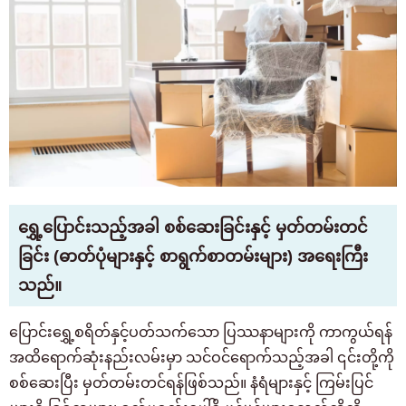
ရွှေ့ပြောင်းသည့်အခါ စစ်ဆေးခြင်းနှင့် မှတ်တမ်းတင်
ခြင်း (ဓာတ်ပုံများနှင့် စာရွက်စာတမ်းများ) အရေးကြီး
သည်။
ပြောင်းရွှေ့စရိတ်နှင့်ပတ်သက်သော ပြဿနာများကို ကာကွယ်ရန်
အထိရောက်ဆုံးနည်းလမ်းမှာ သင်ဝင်ရောက်သည့်အခါ ၎င်းတို့ကို
စစ်ဆေးပြီး မှတ်တမ်းတင်ရန်ဖြစ်သည်။ နံရံများနှင့် ကြမ်းပြင်