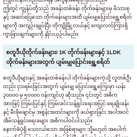
ဤတွင် ကျွန်ုပ်တို့သည် အခန်းတစ်ခန်း တိုက်ခန်းများမှ မိသားစု
နှင့် အဆင်ပြေသော တိုက်ခန်းများအထိ ပျမ်းမျှပြောင်းရွှေ့စရိတ်
များကို အကျဉ်းချုပ်ပြီး တိုကျိုမြို့လယ်နှင့် ကျေးလက်ကြားရှိ
ကွာခြားချက်များကို နှိုင်းယှဉ်ပါမည်။
စတူဒီယိုတိုက်ခန်းများ၊ 1K တိုက်ခန်းများနှင့် 1LDK
တိုက်ခန်းများအတွက် ပျမ်းမျှပြောင်းရွှေ့စရိတ်
စတူဒီယိုများနှင့် အခန်းတစ်ခန်းပါ တိုက်ခန်းများကဲ့သို့ လူတစ်ဦး
တည်း ငှားရမ်းခြင်းအတွက် ပျမ်းမျှ ပြောင်းရွှေ့ကြေးမှာ ယန်း
၃၀၀၀၀ မှ ၅၀၀၀၀ ဝန်းကျင်ဟု ဆိုသည်။ ၎င်းတွင် အဓိက
အားဖြင့် ကြမ်းပြင်နှင့် ကြမ်းခင်းသန့်ရှင်းရေးအပြင် ရေချိုးခန်း
နှင့် မီးဖိုချောင်မှ အစွန်းအထင်းများကို ဖယ်ရှားခြင်း အပါအဝင်
အိမ်သန့်ရှင်းရေးခများ အဓိကပါဝင်ပါသည်။
နောက်ခံပုံရှိ သေးငယ်သော အခြစ်ရာများ သို့မဟုတ် အပေါက်