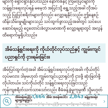
များကို ရှောင်ရှားနိုင်ပါသည်။ နောက်ခံနှင့် ကြမ်းပြင်များကို
သန့်ရှင်းရေးလုပ်ရန် မမေ့ဘဲ အပြင်သို့ ရွှေ့သည့်အခါ လိုအပ်
သည့် ပြုပြင်စရိတ်များကိုလည်း လျှော့ချနိုင်သည်။ ဤနေ့စဉ်
ထိန်းသိမ်းမှုမျိုးများသည် သင်ထွက်ခွာသည့်အခါတွင် သင်ပေး
ဆောင်ရမည့် ငွေတောင်းခံလွှာပမာဏကို လျှော့ချရာတွင် အလွန်
ထိရောက်မှုရှိပါသည်။
အိမ်သန့်ရှင်းရေးကို ကိုယ်တိုင်လုပ်သည်နှင့် ကျွမ်းကျင်
ပညာရှင်ကို ငှားရမ်းခြင်း။
အိမ်ပြင်ထွက်တဲ့အခါ အိမ်သန့်ရှင်းရေးလုပ်တဲ့အခါ၊ ကိုယ်တိုင်
လုပ်မလား ဒါမှမဟုတ် ကျွမ်းကျင်ပညာရှင်ကို ငှားဖို့ ဆုံးဖြတ်ဖို့
လိုပါတယ်။ သင်ကိုယ်တိုင် သန့်ရှင်းရေးလုပ်ခြင်းသည်
ကုန်ကျစရိတ်သက်သာသော်လည်း စီမံခန့်ခွဲမှုကုမ္ပဏီ သို့မဟုတ်
1,664
2,843
အိမ်ရှင်က ကျွမ်းကျင်သန့်ရှင်းရေး လိုအပ်ကြောင်း ဆုံးဖြတ်ပါက
အိမ်ခန်းပေါင်း
အိမ်၊ အခန်းပေါင်း
ခန့်မှအခန်း
များရှာဖွေခြင်း
သန့်ရှင်းရေးဝန်ဆောင်မှုအတွက် ကောက်ခံခြင်းခံရနိုင်သည်။
အခန်းအမျိုးအစားအလိုက်ရှာပါ/နာမည်ကြီးဘူတာများကိုရှာဖွေပါ/မြေပုံဖြင့်ရှာဖွေ
ပါ။