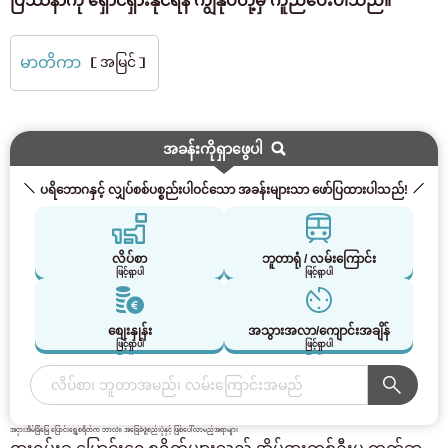
ပြဿနာကို ရှောင်ရှားနိုင်ရန် ကျွန်ုပ်တို့မှ ကူညီပေးပါသည်။
မာတိကာ
［အမြင်］
အခန်းကိုရှာဖွေပါ
ပရိဘောဂနှင့် လျှပ်စစ်ပစ္စည်းပါဝင်သော အခန်းများသာ ဖော်ပြထားပါသည်!
လိပ်စာ
ဘူတာရုံ / လမ်းကြောင်း
ဖြင့်ရှာပါ
ဖြင့်ရှာပါ
စျေးနှုန်း
အသွားအလာ/ကျောင်းအချိန်
ဖြင့်ရှာပါ
ဖြင့်ရှာပါ
အငှားအိမ်ခြံမြေ ပြောင်းရွှေ့စရိတ်က ဘာလဲ။ အခြေခံဖွဲ့စည်းပုံနှင့် ဖြစ်ပေါ်လာမည့်အရာများ