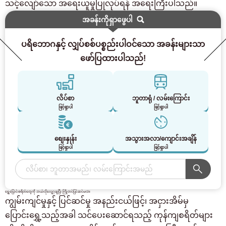
သင့်လျော်သော အရေးယူမှုပြုလုပ်ရန် အရေးကြီးပါသည်။
အခန်းကိုရှာဖွေပါ
ပရိဘောဂနှင့် လျှပ်စစ်ပစ္စည်းပါဝင်သော အခန်းများသာ
ဖော်ပြထားပါသည်!
လိပ်စာ
ဘူတာရုံ / လမ်းကြောင်း
ဖြင့်ရှာပါ
ဖြင့်ရှာပါ
စျေးနှုန်း
အသွားအလာ/ကျောင်းအချိန်
ဖြင့်ရှာပါ
ဖြင့်ရှာပါ
ရွှေ့ပြောင်းစရိတ်တွေကို ဘယ်လိုလျှော့ချပြီး ကြိုတင်ပြင်ဆင်မလဲ။
ကျွမ်းကျင်မှုနှင့် ပြင်ဆင်မှု အနည်းငယ်ဖြင့်၊ အငှားအိမ်မှ
ပြောင်းရွှေ့သည့်အခါ သင်ပေးဆောင်ရသည့် ကုန်ကျစရိတ်များ