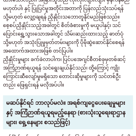
မဟုတ်ပါ၊ နှင့် ပြုပြင်မှုအတိုင်းအတာကို ပြန်လည်သုံးသပ်ရန်
သို့မဟုတ် လျှော့ချရန် ညှိနှိုင်းသဘောတူနိုင်မည်ဖြစ်သည်။
စေ့စပ်ညှိနှိုင်းသည့်အခါတွင် စိတ်ခံစားမှုကို မယူပါနှင့်၊ သင်
ပြောင်းရွှေ့သွားသောအခါတွင် သိမ်းဆည်းထားသည့် ဓာတ်ပုံ
သို့မဟုတ် အသုံးပြုမှုမှတ်တမ်းများကို ပိုမိုဆွဲဆောင်နိုင်စေရန်
အထောက်အထားအဖြစ် တင်ပြပါ။
ညှိနှိုင်းမှုများ ခက်ခဲလာပါက၊ ပြင်ပအေဂျင်စီတစ်ခုမှတစ်ဆင့်
အကြံဉာဏ်ရယူရန် သင်ရွေးချယ်နိုင်သည်၊ ထို့ကြောင့် ကျိုး
ကြောင်းဆီလျော်မှုမရှိသော တောင်းဆိုမှုများကို သင်တစ်ဦး
တည်း ဖြေရှင်းရန် မလိုအပ်ပါ။
မဆပ်နိုင်ရင် ဘာလုပ်မလဲ။ အရစ်ကျငွေပေးချေမှုများ
နှင့် အကြံဉာဏ်ရယူရမည့်နေရာ (စားသုံးသူရေးရာဌာန
များ၊ ရှေ့နေများ စသည်ဖြင့်)