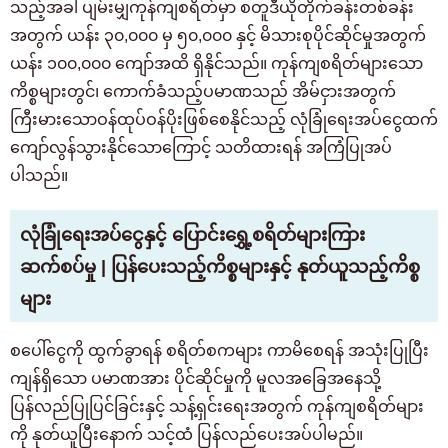
သည့်အခါ ပျမ်းမျှကုန်ကျစရိတ်မှာ စတူဒီယိုတိုက်ခန်းတစ်ခန်း
အတွက် ယန်း ၃၀,၀၀၀ မှ ၅၀,၀၀၀ နှင့် မိသားစုပိုင်ဆိုင်မှုအတွက်
ယန်း ၁၀၀,၀၀၀ ကျော်အထိ ရှိနိုင်သည်။ ကုန်ကျစရိတ်များသော
ကိစ္စများတွင်၊ ကောက်ခံသည့်ပမာဏသည် အိမ်ငှားအတွက်
ကြီးမားသောဝန်ထုပ်ဝန်ပိုးဖြစ်စေနိုင်သည့် လုံခြုံရေးအပ်ငွေထက်
ကျော်လွန်သွားနိုင်သောကြောင့် သတိထားရန် အကြံပြုအပ်
ပါသည်။
လုံခြုံရေးအပ်ငွေနှင့် ပြောင်းရွှေ့စရိတ်များကြား
ဆက်စပ်မှု | ပြန်ပေးသည့်ကိစ္စများနှင့် နုတ်ယူသည့်ကိစ္စ
များ
စပေါ်ငွေကို ထွက်ခွာရန် စရိတ်စကများ ကာမိစေရန် အသုံးပြုပြီး
ကျန်ရှိသော ပမာဏအား ပိုင်ဆိုင်မှုကို မူလအခြေအနေသို့
ပြန်လည်ပြုပြင်ခြင်းနှင့် သန့်ရှင်းရေးအတွက် ကုန်ကျစရိတ်များ
ကို နုတ်ယူပြီးနောက် သင့်ထံ ပြန်လည်ပေးအပ်ပါမည်။