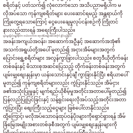
စရိတ်နှင့် ပတ်သက်၍ လုံလောက်သော အသိပညာမရှိပါက မ
လိုအပ်သော ကုန်ကျစရိတ်များ ပေးဆောင်ရမည့် အန္တရာယ်ကို
ကြုံတွေ့ရသောကြောင့် ငွေပေးချေမှုလုပ်ငန်းစဉ်ကို ကြိုတင်
နားလည်ထားရန် အရေးကြီးပါသည်။
ပျမ်းမျှပြောင်းရွှေ့စရိတ်က ဘယ်လောက်လဲ။ အငှားအိမ်အမျိုးအစားအလိုက် နှိုင်းယှဉ်ခြင်း။
အခန်းအကျယ်အဝန်း၊ အဆောက်အဦနှင့် အဆောက်အအုံ၏
အသက်အရွယ်တို့အပေါ် မူတည်၍ အငှားအိမ်များအတွက်
ပြောင်းရွှေ့စရိတ်များ အလွန်ကွာခြားပါသည်။ စတူဒီယိုတိုက်ခန်း
တစ်ခန်းနှင့် မိသားစုအဆင်ပြေသည့် တိုက်ခန်းတစ်ခန်းအတွက်
ပျမ်းမျှစျေးနှုန်းမှာ ယန်းသောင်းနှင့်ချီ ကွာခြားနိုင်ပြီး ဧရိယာပေါ်
မူတည်၍ ကုန်ကျစရိတ်များလည်း ကွဲပြားနိုင်သည်။ အိမ်ငှား
ခ၏အသုံးပြုမှုနှင့် မျက်ရည်ယိုစိမ့်မှုအတိုင်းအတာပေါ်မူတည်၍
ပြန်လည်ပြုပြင်ခြင်းနှင့် သန့်ရှင်းရေးလိုအပ်သည့်အတိုင်းအတာ
ကွဲပြားပြီး စျေးကြီးသည့်ငွေများ ဖြစ်ပေါ်လာနိုင်သည်။
ထို့ကြောင့်၊ မလိုအပ်သောဝန်ထုပ်ဝန်ပိုးများကိုရှောင်ရှားရန် အိမ်
ခြံမြေအမျိုးအစားတစ်ခုစီအတွက် ပျမ်းမျှစျေးနှုန်းများကို
ကြိုတင်နားလည်ထားရန် အလွန်အရေးကြီးပါသည်။