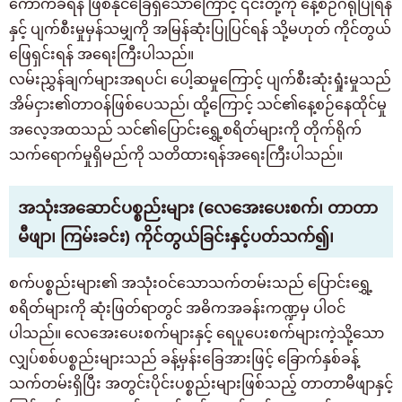
ကောက်ခံရန် ဖြစ်နိုင်ခြေရှိသောကြောင့် ၎င်းတို့ကို နေ့စဉ်ဂရုပြုရန်
နှင့် ပျက်စီးမှုမှန်သမျှကို အမြန်ဆုံးပြုပြင်ရန် သို့မဟုတ် ကိုင်တွယ်
ဖြေရှင်းရန် အရေးကြီးပါသည်။
လမ်းညွှန်ချက်များအရပင်၊ ပေါ့ဆမှုကြောင့် ပျက်စီးဆုံးရှုံးမှုသည်
အိမ်ငှား၏တာဝန်ဖြစ်ပေသည်၊ ထို့ကြောင့် သင်၏နေ့စဉ်နေထိုင်မှု
အလေ့အထသည် သင်၏ပြောင်းရွှေ့စရိတ်များကို တိုက်ရိုက်
သက်ရောက်မှုရှိမည်ကို သတိထားရန်အရေးကြီးပါသည်။
အသုံးအဆောင်ပစ္စည်းများ (လေအေးပေးစက်၊ တာတာ
မီဖျာ၊ ကြမ်းခင်း) ကိုင်တွယ်ခြင်းနှင့်ပတ်သက်၍၊
စက်ပစ္စည်းများ၏ အသုံးဝင်သောသက်တမ်းသည် ပြောင်းရွှေ့
စရိတ်များကို ဆုံးဖြတ်ရာတွင် အဓိကအခန်းကဏ္ဍမှ ပါဝင်
ပါသည်။ လေအေးပေးစက်များနှင့် ရေပူပေးစက်များကဲ့သို့သော
လျှပ်စစ်ပစ္စည်းများသည် ခန့်မှန်းခြေအားဖြင့် ခြောက်နှစ်ခန့်
သက်တမ်းရှိပြီး အတွင်းပိုင်းပစ္စည်းများဖြစ်သည့် တာတာမီဖျာနှင့်