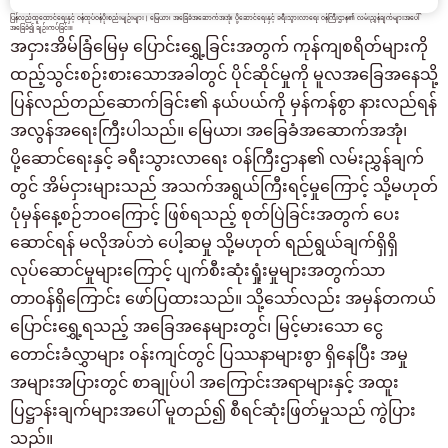
ပြန်လည်ထူထောင်ရေးနှင့် ဝန်ထုပ်ဝန်ပိုးစည်းမျဉ်းများ | မြေယာ၊ အခြေခံအဆောက်အအုံ၊ ပို့ဆောင်ရေးနှင့် ခရီးသွားလာရေး ဝန်ကြီးဌာန၏ လမ်းညွှန်ချက်များအပေါ်
အခြေခံ၍ ချဉ်းကပ်ခြင်း။
အငှားအိမ်ခြံမြေမှ ပြောင်းရွှေ့ခြင်းအတွက် ကုန်ကျစရိတ်များကို
ထည့်သွင်းစဉ်းစားသောအခါတွင် ပိုင်ဆိုင်မှုကို မူလအခြေအနေသို့
ပြန်လည်တည်ဆောက်ခြင်း၏ နယ်ပယ်ကို မှန်ကန်စွာ နားလည်ရန်
အလွန်အရေးကြီးပါသည်။ မြေယာ၊ အခြေခံအဆောက်အအုံ၊
ပို့ဆောင်ရေးနှင့် ခရီးသွားလာရေး ဝန်ကြီးဌာန၏ လမ်းညွှန်ချက်
တွင် အိမ်ငှားများသည် အသက်အရွယ်ကြီးရင့်မှုကြောင့် သို့မဟုတ်
ပုံမှန်နေ့စဉ်ဘဝကြောင့် ဖြစ်ရသည့် စုတ်ပြဲခြင်းအတွက် ပေး
ဆောင်ရန် မလိုအပ်ဘဲ ပေါ့ဆမှု သို့မဟုတ် ရည်ရွယ်ချက်ရှိရှိ
လုပ်ဆောင်မှုများကြောင့် ပျက်စီးဆုံးရှုံးမှုများအတွက်သာ
တာဝန်ရှိကြောင်း ဖော်ပြထားသည်။ သို့သော်လည်း အမှန်တကယ်
ပြောင်းရွှေ့ရသည့် အခြေအနေများတွင်၊ မြင့်မားသော ငွေ
တောင်းခံလွှာများ ဝန်းကျင်တွင် ပြဿနာများစွာ ရှိနေပြီး အမှု
အများအပြားတွင် စာချုပ်ပါ အကြောင်းအရာများနှင့် အထူး
အခန်းရှာနေသူများအတွက်
ပြဋ္ဌာန်းချက်များအပေါ် မူတည်၍ စီရင်ဆုံးဖြတ်မှုသည် ကွဲပြား
03-6712-4346
သည်။