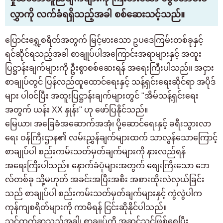
လွှာကို လက်ခံရရှိသည့်အခါ စစ်ဆေးသင့်သည်။
ပြောင်းရွှေ့စရိတ်အတွက် မြင့်မားသော ဥပဒေကြမ်းတစ်ခုနှင့်
ရင်ဆိုင်ရသည့်အခါ စာချုပ်ပါအကြောင်းအရာများနှင့် အထူး
ပြဋ္ဌာန်းချက်များကို ဦးစွာစစ်ဆေးရန် အရေးကြီးပါသည်။ အငှား
စာချုပ်တွင် ပြန်လည်ထူထောင်ရေးနှင့် သန့်ရှင်းရေးဆိုင်ရာ အပိုဒ်
များ ပါ၀င်ပြီး အထူးပြဋ္ဌာန်းချက်များတွင် "အိမ်သန့်ရှင်းရေး
အတွက် ယန်း XX နှုန်း" ဟု ဖော်ပြနိုင်သည်။
မြေယာ၊ အခြေခံအဆောက်အအုံ၊ ပို့ဆောင်ရေးနှင့် ခရီးသွားလာ
ရေး ဝန်ကြီးဌာန၏ လမ်းညွှန်ချက်များထက် သာလွန်သောကြောင့်
စာချုပ်ပါ စည်းကမ်းသတ်မှတ်ချက်များကို နားလည်ရန်
အရေးကြီးပါသည်။ နောက်ခံပုံများအတွက် စျေးကြီးသော ဘေ
လ်တစ်ခု သို့မဟုတ် အခင်းအပြီးအစီး အစားထိုးလဲလှယ်ခြင်း
သည် စာချုပ်ပါ စည်းကမ်းသတ်မှတ်ချက်များနှင့် ကွဲလွဲပါက
ကုန်ကျစရိတ်များကို ကာမိရန် ငြင်းဆိုနိုင်ပါသည်။
သင်ထွက်ခွာသည့်အခါ၊ စာချုပ်ကို အဆင်သင့်ဖြစ်စေပြီး