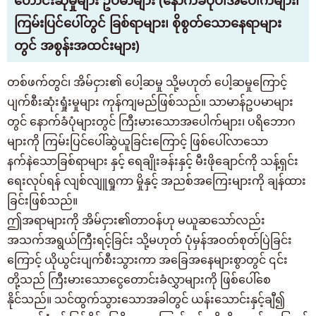
တောင်းဆိုမှုများ ဥပမာများ (နောက်ခံပုံပါအပေါက်များ၊
ကြမ်းပြင်ပေါ်တွင် ခြစ်ရာများ၊ စိုစွတ်သောနေရာများ
တွင် အစွန်းအထင်းများ)
တစ်ဖက်တွင်၊ အိမ်ငှား၏ ပေါ့ဆမှု သို့မဟုတ် ပေါ့ဆမှုကြောင့်
ပျက်စီးဆုံးရှုံးမှုများ ကုန်ကျမည်ဖြစ်သည်။ သာမာန်ဥပမာများ
တွင် နောက်ခံပုံများတွင် ကြီးမားသောအပေါက်များ၊ ပရိဘောဂ
များကို ကြမ်းပြင်ပေါ်ဆွဲယူခြင်းကြောင့် ဖြစ်ပေါ်လာသော
နက်နဲသောခြစ်ရာများ နှင့် ရေချိုးခန်းနှင့် မီးဖိုချောင်ကို သန့်ရှင်း
ရေးလုပ်ရန် လျစ်လျူရှုကာ မှိုနှင့် အညစ်အကြေးများကို ချန်ထား
ခြင်းဖြစ်သည်။
ဤအရာများကို အိမ်ငှား၏တာဝန်ဟု မယူဆသော်လည်း
အသက်အရွယ်ကြီးရင့်ခြင်း သို့မဟုတ် ပုံမှန်အဝတ်စုတ်ပြဲခြင်း
ကြောင့် ယိုယွင်းပျက်စီးသွားကာ အခြေအနေများစွာတွင် ၎င်း
တို့သည် ကြီးမားသောငွေတောင်းခံလွှာများကို ဖြစ်ပေါ်စေ
နိုင်သည်။ သင်ထွက်သွားသောအခါတွင် ယန်းသောင်းနှင့်ချီ၍