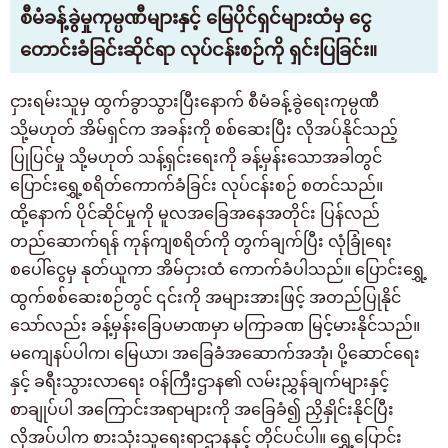
စီမံခန့်ခွဲမှုကုမ္ပဏီများနှင့် မြေပိုင်ရှင်များထံမှ ငွေ
တောင်းခံခြင်းဆိုင်ရာ လုပ်ငန်းစဉ်ကို ရှင်းပြခြင်း။
ငှားရမ်းသူမှ ထွက်ခွာသွားပြီးနောက် စီမံခန့်ခွဲရေးကုမ္ပဏီ
သို့မဟုတ် အိမ်ရှင်က အခန်းကို စစ်ဆေးပြီး လိုအပ်နိုင်သည့်
ပြုပြင်မှု သို့မဟုတ် သန့်ရှင်းရေးကို ခန့်မှန်းသောအခါတွင်
ပြောင်းရွှေ့စရိတ်ကောက်ခံခြင်း လုပ်ငန်းစဉ် စတင်သည်။
ထို့နောက် ပိုင်ဆိုင်မှုကို မူလအခြေအနေအတိုင်း ပြန်လည်
တည်ဆောက်ရန် ကုန်ကျစရိတ်ကို တွက်ချက်ပြီး လုံခြုံရေး
စပေါ်ငွေမှ နုတ်ယူကာ အိမ်ငှားထံ ကောက်ခံပါသည်။ ပြောင်းရွှေ့
ထွက်စစ်ဆေးစဉ်တွင် ၎င်းကို အများအားဖြင့် အတည်ပြုနိုင်
သော်လည်း ခန့်မှန်းခြေပမာဏမှာ မကြာခဏ မြင့်မားနိုင်သည်။
မကျေနပ်ပါက၊ မြေယာ၊ အခြေခံအဆောက်အအုံ၊ ပို့ဆောင်ရေး
နှင့် ခရီးသွားလာရေး ဝန်ကြီးဌာန၏ လမ်းညွှန်ချက်များနှင့်
စာချုပ်ပါ အကြောင်းအရာများကို အခြေခံ၍ ညှိနှိုင်းနိုင်ပြီး
လိုအပ်ပါက စားသုံးသူရေးရာဌာနနှင့် တိုင်ပင်ပါ။ ရွှေ့ပြောင်း