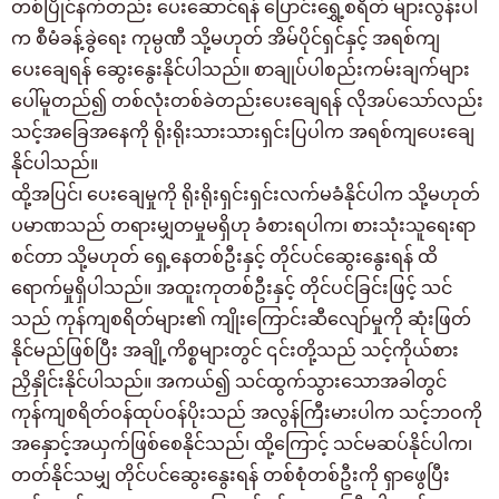
တစ်ပြိုင်နက်တည်း ပေးဆောင်ရန် ပြောင်းရွှေ့စရိတ် များလွန်းပါ
က စီမံခန့်ခွဲရေး ကုမ္ပဏီ သို့မဟုတ် အိမ်ပိုင်ရှင်နှင့် အရစ်ကျ
ပေးချေရန် ဆွေးနွေးနိုင်ပါသည်။ စာချုပ်ပါစည်းကမ်းချက်များ
ပေါ်မူတည်၍ တစ်လုံးတစ်ခဲတည်းပေးချေရန် လိုအပ်သော်လည်း
သင့်အခြေအနေကို ရိုးရိုးသားသားရှင်းပြပါက အရစ်ကျပေးချေ
နိုင်ပါသည်။
ထို့အပြင်၊ ပေးချေမှုကို ရိုးရိုးရှင်းရှင်းလက်မခံနိုင်ပါက သို့မဟုတ်
ပမာဏသည် တရားမျှတမှုမရှိဟု ခံစားရပါက၊ စားသုံးသူရေးရာ
စင်တာ သို့မဟုတ် ရှေ့နေတစ်ဦးနှင့် တိုင်ပင်ဆွေးနွေးရန် ထိ
ရောက်မှုရှိပါသည်။ အထူးကုတစ်ဦးနှင့် တိုင်ပင်ခြင်းဖြင့် သင်
သည် ကုန်ကျစရိတ်များ၏ ကျိုးကြောင်းဆီလျော်မှုကို ဆုံးဖြတ်
နိုင်မည်ဖြစ်ပြီး အချို့ကိစ္စများတွင် ၎င်းတို့သည် သင့်ကိုယ်စား
ညှိနှိုင်းနိုင်ပါသည်။ အကယ်၍ သင်ထွက်သွားသောအခါတွင်
ကုန်ကျစရိတ်ဝန်ထုပ်ဝန်ပိုးသည် အလွန်ကြီးမားပါက သင့်ဘဝကို
အနှောင့်အယှက်ဖြစ်စေနိုင်သည်၊ ထို့ကြောင့် သင်မဆပ်နိုင်ပါက၊
တတ်နိုင်သမျှ တိုင်ပင်ဆွေးနွေးရန် တစ်စုံတစ်ဦးကို ရှာဖွေပြီး