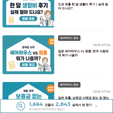
도쿄 워홀 한 달 생활비 후기｜실제 얼
마 드나요?
쉐어하우스 정보
2026.07.04
일본 셰어하우스 vs 원룸, 한국 사람에
게 뭐가 나을까
쉐어하우스 정보
2026.07.04
일본 워홀, 보증금·사례금 없는 집 찾는
법
1,664
2,843
건물의
실에서 방 찾기
방 타입/인기역/지도에서 찾는다