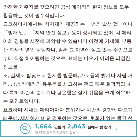
안전한 거주지를 찾으려면 공식 데이터와 현지 정보를 모두
활용하는 것이 필수적입니다.
요코하마시에서는, 지자체가 제공하는 「범죄 발생 맵」이나
「방재 맵」 「지역 안전 정보」등이 정비되고 있어, 각 에리
어의 경향을 사전에 파악할 수 있습니다.이것에 가세해, 부동
산 회사의 영업 담당자나, 벌써 그 지역에 살고 있는 주민으로
부터 직접 히어링하는 것으로, 표에는 나오기 어려운 리얼한
정보를
또, 실제로 밤낮으로 현지를 방문해, 가로등의 밝기나 사람 거
리, 방범 카메라의 유무등을 체크하는 것도 매우 효과적입니
다.특히 야간의 분위기나 평온함은 살기 쉬움을 크게 좌우하
는 포인트입니다.
요코하마 시내는 에리어마다 분위기나 치안의 경향이 다르기
때문에, 세세하게 비교 검토하는 것으로, 후회가 없는 물건 선
1,664
2,843
택으로 연결됩니다.입주전의 아래 조사와 현지 시찰을 조합
건물의
실에서 방 찾기
방 타입/인기역/지도에서 찾는다
해, 안전・쾌적한 생활 환경을 실현합시다.