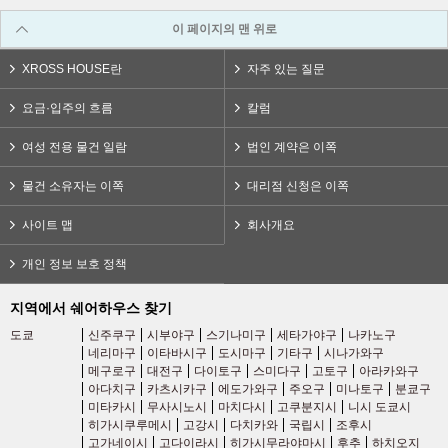
이 페이지의 맨 위로
XROSS HOUSE란
자주 있는 질문
요금·입주의 흐름
칼럼
여성 전용 물건 일람
법인 계약은 이쪽
물건 소유자는 이쪽
대리점 신청은 이쪽
사이트 맵
회사개요
개인 정보 보호 정책
지역에서 쉐어하우스 찾기
도쿄
신주쿠구
시부야구
스기나미구
세타가야구
나카노구
네리마구
이타바시구
도시마구
기타구
시나가와구
메구로구
대전구
다이토구
스미다구
고토구
아라카와구
아다치구
카츠시카구
에도가와구
주오구
미나토구
분쿄구
미타카시
무사시노시
마치다시
고쿠분지시
니시 도쿄시
히가시쿠루메시
고강시
다치카와
국립시
조후시
고가네이시
고다이라시
히가시무라야마시
후추
하치오지