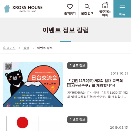
입주자는
즐겨찾기
물건 검색
메뉴
이쪽
이벤트 정보 칼럼
홈 페이지
칼럼
이벤트 정보
이벤트 정보
2019.10.31
『🇯🇵 11/30(토) 제2회 일대 교류회
🇹🇼@신주쿠』를 개최합니다!
기다리게했습니다!! 이번 『🇯🇵 11/30(토) 제2
회 일대 교류회 🇹🇼@신주쿠』를 개최합니다!
전회 참가해 주신 여러분으로부터의 의견을 참
고로 해, 이번은 무료로 교류할 수 있는 시간을
많이 마련했습니다! 물론 즐거운 이벤트도 개
최 예정입니다! 👉이문화교류를 하고 싶
이벤트 정보
2019.05.13