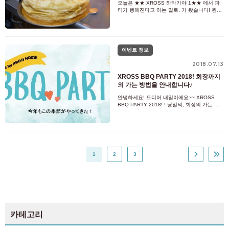
오늘은 ★★ XROSS 하타가야 1★★ 에서 파
티가 행해진다고 하는 일로, 가 왔습니다! 원래
굉장히 입주자 씨의 사이가 좋은 물건이었기
때문에, 자주 파티는 열려 있다고 합니다만!! 이
번에는 그 중에서도 OPEN 당초부터 계시는
USK 씨의 생일 파티 겸 XROSS
이벤트 정보
2018.07.13
XROSS BBQ PARTY 2018! 회장까지
의 가는 방법을 안내합니다♪
안녕하세요! 드디어 내일이에요~~ XROSS
BBQ PARTY 2018! ! 당일의, 회장의 가는 방
법을 간단하게 설명하므로 확인해 주세요♪ 신
마루코역의 동쪽 출구를 나오면 길을 따라 조
금 가서 교차로를 좌회전합니다. 잠시 후 길을
가서 이미지의 길을 가로 질러 우
1
2
3
카테고리