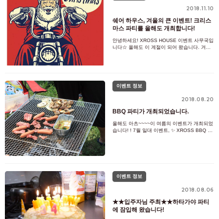
2018.11.10
쉐어 하우스, 겨울의 큰 이벤트! 크리스
마스 파티를 올해도 개최합니다!
안녕하세요! XROSS HOUSE 이벤트 사무국입
니다☆ 올해도 이 계절이 되어 왔습니다. 겨울
의 큰 이벤트 크리스마스 파티!! 올해는 하라주
쿠에서 개최합니다!! 올림픽 회장으로 꾸준히
완성에 가까워지고 있으며, 지금 화제의 국립
요요기 경기장에서 도보 3분. 하라주
이벤트 정보
2018.08.20
BBQ 파티가 개최되었습니다.
올해도 아츠~~~~이 여름의 이벤트가 개최되었
습니다! ! 7월 일대 이벤트, ✨ XROSS BBQ 파
티 ✨ 2018년, 8회째를 맞이한 올해의 BBQ 파
티는 100명을 넘는 많은 분에게 참가해 주셔서
대성공이 되었습니다💛 참가해 주신 여러분,
정말로 감사합니다 💕 개장
이벤트 정보
2018.08.06
★★입주자님 주최★★하타가야 파티
에 잠입해 왔습니다!