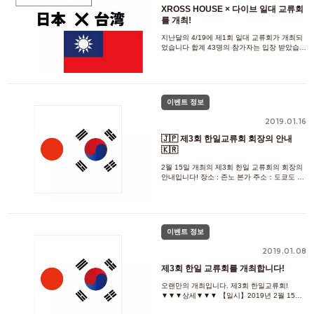
XROSS HOUSE × 다이브 일대 교류회
를 개최!
지난달의 4/19에 제1회 일대 교류회가 개최되
었습니다 합계 43명의 참가자는 입장 받았습니
다! 대호평의 한일 교류회에 이어, 이번은 다이
브씨(https://www.dive-hr.com.tw/)에 협력해 주
셔, 일본과 대만의 교류를 깊게 할 수 있는 좋은
시간이 되었습
이벤트 정보
2019.01.16
🇯🇵 제3회 한일교류회 회장의 안내
🇰🇷
2월 15일 개최의 제3회 한일 교류회의 회장의
안내입니다! 장소 : 존노 본가 주소：도쿄도 신
주쿠구 백인초 1-1-28 다카하시 빌딩 1F 【신
오쿠보역에서】 신오쿠보역 개찰구를 나와 오
른쪽으로 직진 가스트 앞에서 우회전 500m 정
도 직진하면 오른손에 《정노 본가》
이벤트 정보
2019.01.08
제3회 한일 교류회를 개최합니다!
오랜만의 개최입니다. 제3회 한일교류회!
▼▼▼상세▼▼▼ 【일시】2019년 2월 15일
(금) 19시~ 【장소】도쿄도 신주쿠구 오쿠보