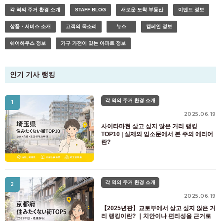
각 역의 주거 환경 소개
STAFF BLOG
새로운 도착 부동산
이벤트 정보
상품・서비스 소개
고객의 목소리
뉴스
캠페인 정보
쉐어하우스 정보
가구 가전이 있는 아파트 정보
인기 기사 랭킹
객실 찾기 고객 전용
03-6712-4346
각 역의 주거 환경 소개
1
2025.06.19
예정 입주자 및 입주자 전용
사이타마현 살고 싶지 않은 거리 랭킹
03-6712-4344
TOP10 | 실제의 입소문에서 본 주의 에리어
란?
각 역의 주거 환경 소개
2
2025.06.19
【2025년판】교토부에서 살고 싶지 않은 거
리 랭킹이란? ｜치안이나 편리성을 근거로