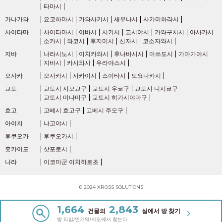
타마시
가나가와
요코하마시
가와사키시
새우나시
사가미하라시
사이타마
사이타마시
이바시
시키시
고시야시
가와구치시
아사카시
소카시
와코시
후지미시
신자시
코소자와시
지바
나라시노시
이치카와시
후나바시시
마쓰도시
가마가야시
지바시
카시와시
우라야스시
오사카
오사카시
사카이시
스이타시
도요나카시
교토
교토시 시모교구
교토시 우쿄구
교토시 니시쿄구
교토시 미나미구
교토시 히가시야마구
효고
고베시 효고구
고베시 주오구
아이치
나고야시
후쿠오카
후쿠오카시
홋카이도
삿포로시
나라
이코마군 이치하토초
© 2024 XROSS SOLUTIONS
1,664
2,843
건물의
실에서 방 찾기
방 타입/인기역/지도에서 찾는다