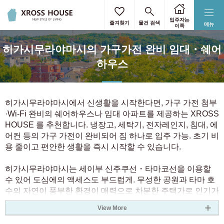
통근·통학 시간을 선택
역·노선을 선택
상세 조건 선택
주소를 선택
주소를 선택
리셋
리셋
리셋
리셋
리셋
입주자는
즐겨찾기
물건 검색
메뉴
이쪽
도쿄 23구만 선택
모두 선택
키워드로 좁히기
통근·통학의 가장 가까운 역을 입력해 주세요.
히가시무라야마시의 가구가전 완비 임대・쉐어
최대 3개 역까지 지정할 수 있습니다.
하한 없음
상한 없음
역에서 검색
홋카이도
하우스
3 0 yen
9 0 yen
홋카이도
(1)
목적역
3.5 0 yen
8 0 yen
공실 예정일
히가시무라야마시에서 신생활을 시작한다면, 가구 가전 첨부
4 0 yen
7 0 yen
·Wi-Fi 완비의 쉐어하우스나 임대 아파트를 제공하는 XROSS
관동
4.5 0 yen
6 0 yen
HOUSE 를 추천합니다. 냉장고, 세탁기, 전자레인지, 침대, 에
노선에서 검색
5 0 yen
5.5 0 yen
소요시간
어컨 등의 가구 가전이 완비되어 짐 하나로 입주 가능. 초기 비
도쿄
(1024)
5.5 0 yen
5 0 yen
용 줄이고 편안한 생활을 즉시 시작할 수 있습니다.
간토
오사카
아이치
역 도보
6 0 yen
4.5 0 yen
가나가와
(167)
교토
나라
효고
히가시무라야마시는 세이부 신주쿠선・타마코선을 이용할
7 0 yen
4 0 yen
수 있어 도심에의 액세스도 부드럽게. 무성한 공원과 타마 호
후쿠오카
홋카이도
환승 횟수
8 0 yen
3.5 0 yen
사이타마
(51)
수의 자연이 풍부한 환경이 매력으로 차분한 주택가로 인기가
있습니다. 생활 시설도 충실하고, 조용하고 안심하고 살 수있
9 0 yen
3 0 yen
결정
클리어
성별
View More
는 지역입니다.
지바
(71)
간토
여성 전용