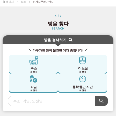
홈 페이지
도쿄
히가시무라야마시
도에이 아사쿠사선
(27)
방을 찾다
닛포리 · 샤인 라이너
(20)
SEARCH
도덴 아라카와 선
(21)
방을 검색하기
가구가전 완비 물건만 게재 중입니다!
도큐 전철
도큐 도요코선
(93)
주소
역·노선
로 찾기
로 찾기
도큐 덴엔토시선
(67)
요금
통학/통근 시간
로 찾기
로 찾기
도큐 오이마치선
(43)
도큐 세타가야선
(58)