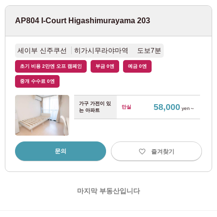
9
10
11
12
13
14
15
도쿄 메트로 유라쿠초선
(67)
예정 입주자 및 입주자 전용
16
17
18
19
20
21
22
03-6712-4344
AP804 I-Court Higashimurayama 203
23
24
25
26
27
28
29
도쿄 메트로 후쿠토신선
(69)
30
31
세이부 신주쿠선
히가시무라야마역 도보7분
도쿄 메트로 히비야 선
(22)
결정
클리어
초기 비용 2만엔 오프 캠페인
부금 0엔
예금 0엔
도쿄 메트로 토 자이 선
(86)
중개 수수료 0엔
가구 가전이 있
도쿄 메트로 난보쿠선
(15)
58,000
만실
yen～
는 아파트
도쿄도 교통국
문의
즐겨찾기
도에이 오에도선
(119)
도에이 미타선
(53)
마지막 부동산입니다
도에이 신주쿠선
(22)