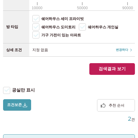
WiFi(무료)
JR 게요선
(8)
후쿠오카
(118)
10000
50000
90000
주륜장(자전거)
쉐어하우스 세미 프라이빗
JR 요코하마선
(28)
주륜장(원 첨부)
방 타입
쉐어하우스 도미토리
쉐어하우스 개인실
가구 가전이 있는 아파트
JR 난부선
(40)
상세 조건
지정 없음
변경하다
JR 요코스카선
(12)
JR 도호쿠 본선
(4)
검색결과 보기
JR 다카사키선
(2)
공실만 표시
JR 도카이도 본선
(37)
조건보존
추천 순서
우츠노미야선
(7)
2
건
JR 무사시노선
(9)