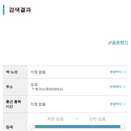
XROSS HOUSE 에서는 남녀 공용·여성 전용·완전 개인실 타
여성 전용 제외
검색결과
역 추가
입 등 라이프 스타일에 맞춘 부동산을 전개. 공유 공간에서 교
JR 동일본
중부
류를 즐길 수 있는 쉐어하우스나 프라이빗을 중시한 아파트까
캠페인
지 폭넓게 선택할 수 있습니다. 부금·예금 불필요로 단기 체재
아이치
(52)
집세 1개월 0엔 캠페인
JR 야마노테선
(92)
에도 대응. 히가시무라야마시에서 쾌적한 거주지를 XROSS
초기 비용 0엔 캠페인
HOUSE 가 제안합니다.
공유하기
JR중앙・소부선
(210)
긴키
초기 비용 2만엔 오프 캠페인
초기 비용 반액 캠페인
JR 사이쿄선
(37)
나라
(1)
부금 0엔
역·노선
지정 없음
변경하다
교토
예금 0엔
(9)
JR 쇼난 신주쿠 라인
(24)
중개 수수료 0엔
도쿄
주소
변경하다
오사카
(165)
┗ 히가시무라야마시
우에노 도쿄 라인
(4)
기간 한정! 입주일의 52일 전부터 신청 OK(통상 37일 전)
통근·통학
효고
(5)
지정 없음
변경하다
JR 조반선
(32)
특징 태그
시간
장비
~
JR 게이힌 토호쿠선
(70)
규슈
2인 입주 가능
집세