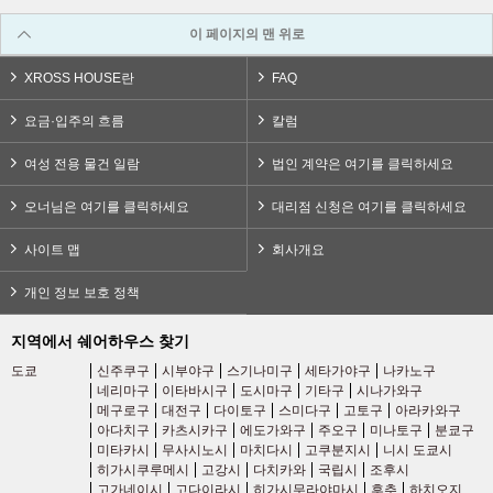
도큐 이케가미선
(34)
이 페이지의 맨 위로
도큐 메구로 선
(41)
XROSS HOUSE란
FAQ
요금·입주의 흐름
칼럼
도큐 다마가와선
(9)
여성 전용 물건 일람
법인 계약은 여기를 클릭하세요
도큐 신요코하마선
(3)
오너님은 여기를 클릭하세요
대리점 신청은 여기를 클릭하세요
세이부 철도
사이트 맵
회사개요
개인 정보 보호 정책
세이부 신주쿠선
(165)
지역에서 쉐어하우스 찾기
세이부 이케부쿠로선
(91)
도쿄
신주쿠구
시부야구
스기나미구
세타가야구
나카노구
네리마구
이타바시구
도시마구
기타구
시나가와구
메구로구
대전구
다이토구
스미다구
고토구
아라카와구
세이부 유라쿠초선
(23)
아다치구
카츠시카구
에도가와구
주오구
미나토구
분쿄구
미타카시
무사시노시
마치다시
고쿠분지시
니시 도쿄시
히가시쿠루메시
고강시
다치카와
국립시
조후시
세이부 토시마선
(15)
고가네이시
고다이라시
히가시무라야마시
후추
하치오지