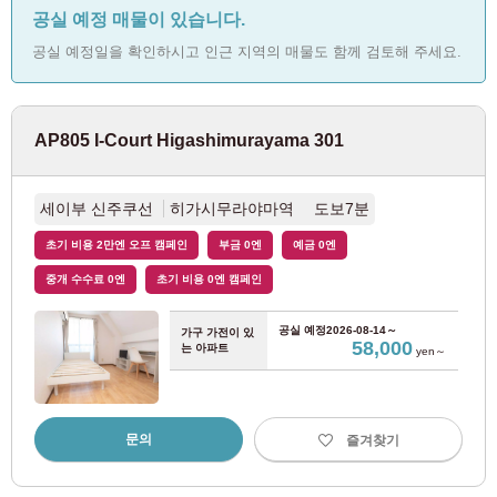
공실 예정 매물이 있습니다.
JR 오우메선
(2)
공실 예정일을 확인하시고 인근 지역의 매물도 함께 검토해 주세요.
JR 핫코선
(1)
AP805 I-Court Higashimurayama 301
JR 사가미선
(1)
세이부 신주쿠선
히가시무라야마역 도보7분
도쿄 메트로
초기 비용 2만엔 오프 캠페인
부금 0엔
예금 0엔
도쿄 메트로 마루노우치선
(126)
중개 수수료 0엔
초기 비용 0엔 캠페인
공실 예정
2026-08-14～
가구 가전이 있
도쿄 메트로 긴자선
(12)
58,000
는 아파트
yen～
일
월
화
수
목
금
토
도쿄 메트로 한조몬선
(6)
2026
년
8월
문의
즐겨찾기
1
도쿄 메트로 지요다선
(20)
객실 찾기 고객 전용
2
3
4
5
6
7
8
03-6712-4346