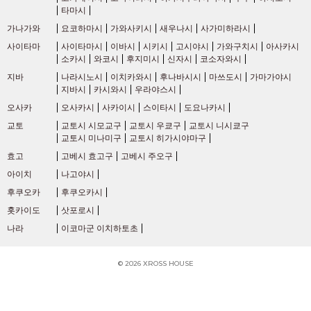
타마시
가나가와
요코하마시
가와사키시
새우나시
사가미하라시
세이부 고쿠분지선
(4)
사이타마
사이타마시
이바시
시키시
고시야시
가와구치시
아사카시
소카시
와코시
후지미시
신자시
코소자와시
세이부 타마코선
(5)
지바
나라시노시
이치카와시
후나바시시
마쓰도시
가마가야시
지바시
카시와시
우라야스시
게이오 전철
오사카
오사카시
사카이시
스이타시
도요나카시
교토
교토시 시모교구
교토시 우쿄구
교토시 니시쿄구
교토시 미나미구
교토시 히가시야마구
게이오선
(110)
효고
고베시 효고구
고베시 주오구
아이치
나고야시
게이오 신선
(20)
후쿠오카
후쿠오카시
홋카이도
삿포로시
게이오 이노카시라 선
(46)
나라
이코마군 이치하토초
게이오 사가미하라선
(3)
© 2026 XROSS HOUSE
게이오 타카오선
(1)
2
2
2
2
2
검색의 조건 변경
검색결과 보기
검색결과 보기
검색결과 보기
검색결과 보기
검색결과 보기
해당 부동산
해당 부동산
해당 부동산
해당 부동산
해당 부동산
건
건
건
건
건
역·노선/주소/통근·통학 시간/그 외 상세 조건으로부터 찾는다す