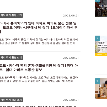
 역이 줄지어 있습니다. 각 역 주변에는, 원룸이나 혼자 생활을 위한
K・1LDK부터, 패밀리용의 2LDK・3LDK까지, 폭넓은 임
 역의 주거 환경 소개
2025.08.21
타바시 혼마치역의 임대 아파트·아파트 물건 정보 일
｜도쿄도 이타바시구에서 방 찾기【도에이 미타선 연
】
6
쿄도 이타바시구의 중심 지역에 위치한 이타바시 혼마치 역은 도에이
타선 연선 중에서도 생활의 용이성과 접근성의 좋음을 겸비한 인기
시입니다. 역 주변에는 슈퍼마켓이나 상점가, 음식점, 공공 시설이 모
 도보 3분~5분 이내에 일상 생활에 필요한 것이 갖추어져 있습
 역의 주거 환경 소개
2025.08.21
쿄도 · 카마타 역의 혼자 생활을위한 방 찾기 | 임대 아
트 · 임대 아파트 부동산 정보
쿄도 오타구의 가마타역은 게이힌 토호쿠선, 도큐이케가미선, 도큐타
7
가와선을 이용할 수 있는 교통편리가 높은 지역입니다. 역 주변에는
퍼나 상가, 음식점 등 생활에 빠뜨릴 수 없는 시설이 충실하고 있어 혼
 생활부터 패밀리까지 폭넓게 인기가 있습니다. 본 기사에서는,
 역의 주거 환경 소개
2025.08.21