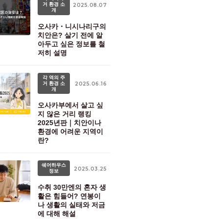
거 환경 소
2025.08.07
개
오사카・니시나리구의
치안은? 살기 전에 알
아두고 싶은 정보를 철
저히 설명
각 역의 주
거 환경 소
2025.06.16
개
오사카부에서 살고 싶
지 않은 거리 랭킹
2025년판｜치안이나
환경에 어려운 지역이
란?
쉐어하우스
2025.03.25
정보
수취 30만엔의 혼자 생
활은 힘들어? 연봉이
나 생활의 실태와 저금
에 대해 해설