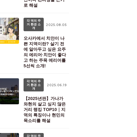
로 해설
각 역의 주
거 환경 소
2025.08.05
개
오사카에서 치안이 나
쁜 지역이란? 살기 전
에 알아두고 싶은 요주
의 에리어·치안이 좋다
고 하는 주목 에리어를
5선씩 소개!
각 역의 주
거 환경 소
2025.06.19
개
【2025년판】가나가
와현의 살고 싶지 않은
거리 랭킹 TOP10｜지
역의 특징이나 현민의
목소리를 해설
각 역의 주