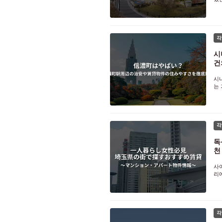
한
사
각
시
건
시
는
라
이
이
각
독
천
사
리
포
와
각