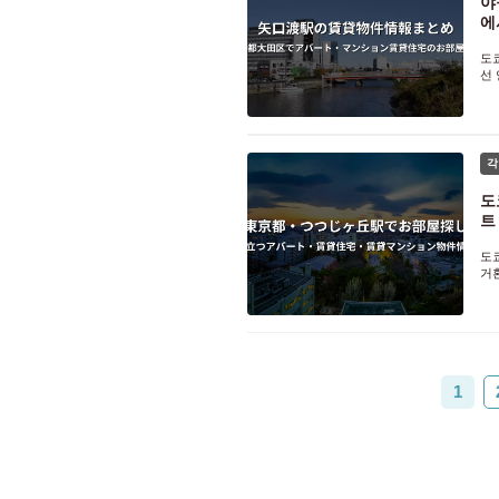
야
에
도
선
입
갖
각
도
트
도
거
아
리
까
1