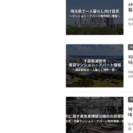
사
찾
사
도
다
신
각
지
야
지
스
토
의
각
역
대
도
로