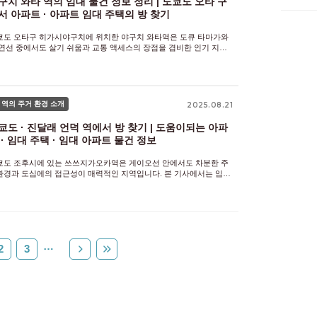
구치 와타 역의 임대 물건 정보 정리 | 도쿄도 오타 구
서 아파트 · 아파트 임대 주택의 방 찾기
쿄도 오타구 히가시야구치에 위치한 야구치 와타역은 도큐 타마가와
 연선 중에서도 살기 쉬움과 교통 액세스의 장점을 겸비한 인기 지역
니다. 역 주변에는 임대 맨션, 아파트, 단독주택 등 다양한 부동산이
추어져 있으며, 배치도 원룸에서 4LDK 이상까지 폭넓게 선택할
 역의 주거 환경 소개
2025.08.21
쿄도 · 진달래 언덕 역에서 방 찾기 | 도움이되는 아파
 · 임대 주택 · 임대 아파트 물건 정보
쿄도 조후시에 있는 쓰쓰지가오카역은 게이오선 안에서도 차분한 주
환경과 도심에의 접근성이 매력적인 지역입니다. 본 기사에서는 임대
파트에서 임대 아파트까지, 혼자 생활을 위한 저렴한 물건부터 패밀
를 위한 넓은 건물, 나아가서는 고급 임대 주택이나 디자이너스 물건
…
2
3