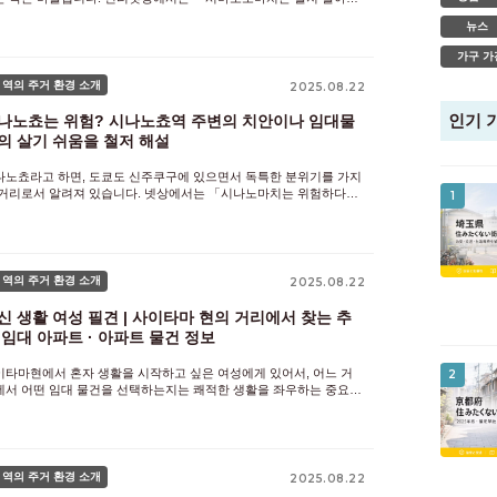
다」라는 말을 볼 수 있습니다만, 실제로는 어떨까요. 거주지를 찾는
뉴스
람에게 있어서, 치안이나 교통 액세스, 임대 물건의 시세, 아이의
가구 가
 역의 주거 환경 소개
2025.08.22
인기 
나노쵸는 위험? 시나노쵸역 주변의 치안이나 임대물
의 살기 쉬움을 철저 해설
나노쵸라고 하면, 도쿄도 신주쿠구에 있으면서 독특한 분위기를 가지
 거리로서 알려져 있습니다. 넷상에서는 「시나노마치는 위험하다」
1
고 하는 말이 많이 검색되어, 치안이나 거리의 특징에 대해 신경이 쓰
는 사람도 적지 않습니다. 시나노쵸역 주변에는 역사 있는 종교시설
 역의 주거 환경 소개
2025.08.22
신 생활 여성 필견 | 사이타마 현의 거리에서 찾는 추
 임대 아파트 · 아파트 물건 정보
이타마현에서 혼자 생활을 시작하고 싶은 여성에게 있어서, 어느 거
2
에서 어떤 임대 물건을 선택하는지는 쾌적한 생활을 좌우하는 중요한
인트입니다. 도내에 비해 집세 시세가 억제되어 있으며, 임대 아파트
 아파트 선택도 풍부한 사이타마는 액세스와 치안, 생활의 용이성을
 역의 주거 환경 소개
2025.08.22