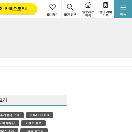
카톡으로
문의
입주자는
법인 계약
메뉴
즐겨찾기
물건 검색
이쪽
이쪽
고리
 주거 환경 소개
STAFF BLOG
도착 부동산
이벤트 정보
서비스 소개
고객의 목소리