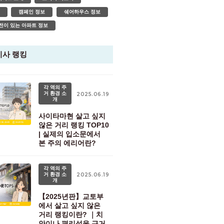
캠페인 정보
쉐어하우스 정보
전이 있는 아파트 정보
기사 랭킹
각 역의 주
거 환경 소
2025.06.19
개
사이타마현 살고 싶지
않은 거리 랭킹 TOP10
| 실제의 입소문에서
본 주의 에리어란?
각 역의 주
거 환경 소
2025.06.19
개
【2025년판】교토부
에서 살고 싶지 않은
거리 랭킹이란? ｜치
안이나 편리성을 근거