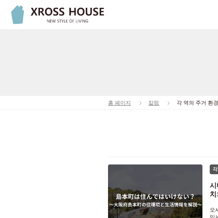
홈 페이지
칼럼
각 역의 주거 환
각
시
치
오
있