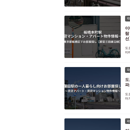
인
1D
각
이
람
선
도
미
도
여
각
도
파
도
마
슈
자
각