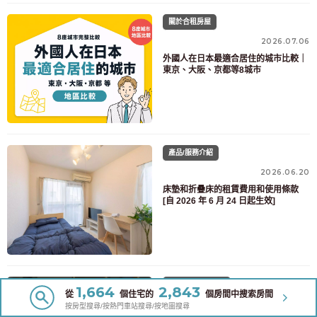
關於合租房屋
2026.07.06
外國人在日本最適合居住的城市比較｜
東京、大阪、京都等8城市
產品/服務介紹
2026.06.20
床墊和折疊床的租賃費用和使用條款
[自 2026 年 6 月 24 日起生效]
關於帶家具的公寓
1,664
2,843
從
個住宅的
個房間中搜索房間
2026.01.08
按房型搜尋/按熱門車站搜尋/按地圖搜尋