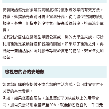
僅供預定入住者與居民使用
03-6712-4344
安裝隔熱遮光窗簾是提高暖氣和冷氣系統效率的有效方法。
夏季，遮擋陽光直射可防止室溫升高，從而減少空調的使用
頻率。冬季，阻擋室外冷空氣可提高暖氣效率，進而減少電
費。
尤其對於居住在緊湊型單間公寓或一房的大學生來說，巧妙
利用窗簾是兼顧舒適和省錢的關鍵。如果除了窗簾之外，再
搭配一些隔熱膜和密封膠帶等經濟實惠的物品，效果會更加
顯著。
檢視您的合約安培數
如果您訂購的安培數不適合您的生活方式，您可能會支付不
必要的基本費用。
例如，如果您獨自居住，並且簽訂了30A或以上的用電合
同，通常只需將用電量降至20A，就能節省幾百到一千日元