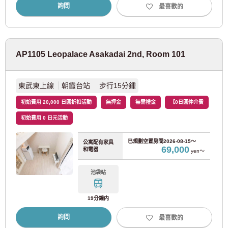
東京地鐵有樂町線
(67)
詢問
最喜歡的
東京地鐵副都心線
(69)
AP1105 Leopalace Asakadai 2nd, Room 101
東京地鐵日比谷線
(22)
東京地鐵東西線
(86)
東武東上線
朝霞台站 步行15分鍾
初始費用 20,000 日圓折扣活動
無押金
無需禮金
【0日圓仲介費
東京地鐵南北線
(15)
初始費用 0 日元活動
東京都交通局
已規劃空置房間
2026-08-15～
公寓配有家具
69,000
和電器
yen～
都營大江戶線
(119)
池袋站
都營三田線
(53)
19分鐘内
詢問
最喜歡的
都營新宿線
(22)