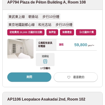
AP794 Plaza de Péton Building A, Room 108
東急池上線
(34)
日
月
火
水
木
金
土
2026
年
八月
東急目黑線
(41)
東武東上線
朝香站 步行10分鍾
1
2
致尋找房間的顧客
3
4
5
6
7
8
9
東京地鐵副都心線
和光志站 步行15分鍾
03-6712-4346
東急多摩川線
(9)
10
11
12
13
14
15
16
初始費用 20,000 日圓折扣活動
無押金
無需禮金
【0日圓仲介費
僅供預定入住者與居民使用
17
18
19
20
21
22
23
03-6712-4344
東急新橫濱線
(3)
24
25
26
27
28
29
30
公寓配有家具
59,800
滿租
yen～
31
和電器
西武鐵道
池袋站
決定
清除
西武新宿線
(165)
17分鐘内
詢問
最喜歡的
西武池袋線
(91)
西武有樂町線
(23)
AP1106 Leopalace Asakadai 2nd, Room 102
西武豐島線
(15)