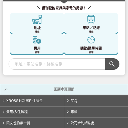
僅刊登附家具與家電的房源！
東武龜戶線
(1)
東武野田線
(7)
地址
車站／路線
搜尋
搜尋
北總鐵道
費用
通勤/通學時間
搜尋
搜尋
北總鐵道北總線
(8)
首都圈新城鐵
回到本頁頂部
筑波快車
(10)
XROSS HOUSE 什麼是
FAQ
東京臨海高速鐵路
費用/入住流程
專欄
臨海線
(12)
限女性物業一覽
公司合約請點此