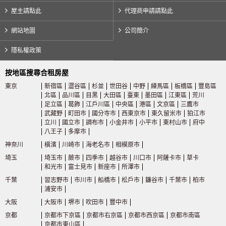
屋主請點此
代理商申請請點此
橫濱市交通局
網站地圖
公司簡介
藍線
(18)
隱私權政策
按地區搜尋合租房屋
JR西日本
東京
新宿區
澀谷區
杉並
世田谷
中野
練馬區
板橋區
豐島區
北區
品川區
目黑
大田區
臺東
墨田區
江東區
荒川
JR東西線
(20)
足立區
葛飾
江戶川區
中央區
港區
文京區
三鷹市
武藏野
町田市
國分寺市
西東京市
東久留米市
狛江市
立川
國立市
調布市
小金井市
小平市
東村山市
府中
奈良線
(3)
八王子
多摩市
神奈川
橫濱
川崎市
海老名市
相模原市
新京成電鐵
埼玉
埼玉市
蕨市
四季市
越谷市
川口市
阿薩卡市
草卡
和光市
富士見市
新座市
所澤市
千葉
習志野市
市川市
船橋市
松戶市
鐮谷市
千葉市
柏市
新京成線
(4)
浦安市
大阪
大阪市
堺市
吹田市
豐中市
相模鐵道
京都
京都市下京區
京都市右京區
京都市西京區
京都市南區
京都市東山區