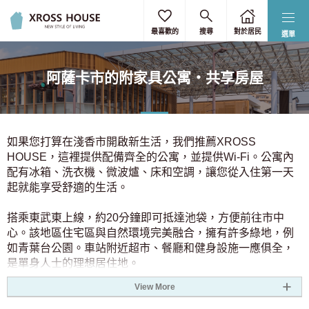
選擇通勤/上學時間
選擇車站/路線
選擇詳細條件
選擇地址
選擇地址
重置
重置
重置
重置
重置
最喜歡的
搜尋
對於居民
選單
僅選擇東京23區
全部選擇
按關鍵字過濾
請輸入最近的上班或學校通勤車站。
阿薩卡市的附家具公寓・共享房屋
您最多可以指定3個車站。
按車站搜尋
北海道
無下限
無上限
3 0 日圓
9 0 日圓
目的地站
北海道
(1)
3.5 0 日圓
8 0 日圓
預計客房供應日期
如果您打算在淺香市開啟新生活，我們推薦XROSS
HOUSE，這裡提供配備齊全的公寓，並提供Wi-Fi。公寓內
4 0 日圓
7 0 日圓
關東
配有冰箱、洗衣機、微波爐、床和空調，讓您從入住第一天
按路線搜尋
4.5 0 日圓
6 0 日圓
所需時間
起就能享受舒適的生活。
東京
(1024)
5 0 日圓
5.5 0 日圓
關東
大阪
愛知
從車站步行
搭乘東武東上線，約20分鐘即可抵達池袋，方便前往市中
5.5 0 日圓
5 0 日圓
京都
奈良
兵庫
神奈川
(167)
心。該地區住宅區與自然環境完美融合，擁有許多綠地，例
如青葉台公園。車站附近超市、餐廳和健身設施一應俱全，
6 0 日圓
4.5 0 日圓
福岡
北海道
轉帳次數
是單身人士的理想居住地。
埼玉
(51)
7 0 日圓
4 0 日圓
決定
清除
性別
View More
XROSS HOUSE的公寓提供完全獨立的房間，注重保護您的
8 0 日圓
3.5 0 日圓
關東
千葉
(71)
僅限女的
隱私。合租公寓讓您在享受舒適生活的同時，也能結識新朋