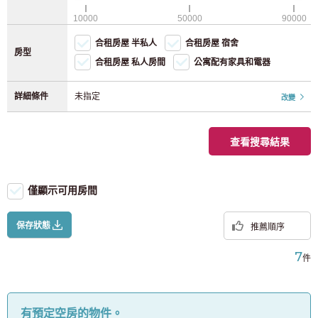
無線網路（免費）
JR京葉線
(8)
10000
50000
90000
福岡
自行車停車（自行車）
(118)
合租房屋 半私人
合租房屋 宿舍
JR橫濱線
(28)
自行車停放（輕型摩托車）
房型
合租房屋 私人房間
公寓配有家具和電器
JR南部線
(40)
詳細條件
未指定
改變
JR橫須賀線
(12)
查看搜尋結果
JR東北本線
(4)
僅顯示可用房間
JR高崎線
(2)
保存狀態
推薦順序
JR東海道本線
(37)
7
件
宇都宮線
(7)
JR武藏野線
(9)
有預定空房的物件。