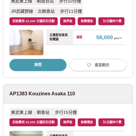
東武東上線
朝霞台站 步行10分鍾
小田急電鐵
JR武藏野線
北朝香站 步行11分鍾
初始費用 20,000 日圓折扣活動
無押金
無需禮金
【0日圓仲介費
小田急小田原線
(80)
公寓配有家具
58,000
滿租
yen～
小田急多摩線
(2)
和電器
京成電鐵
詢問
最喜歡的
京成押上線
(3)
京成幹線
(47)
AP1383 Kouzines Asaka 110
京成金町線
(9)
東武東上線
朝香站 步行15分鍾
京成千葉線
(11)
初始費用 20,000 日圓折扣活動
無押金
無需禮金
【0日圓仲介費