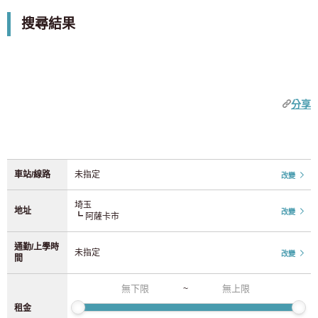
9 0 日圓
3 0 日圓
友。在淺香市開啟便利舒適的新生活吧！
不包括僅限女的物件
搜尋結果
添加車站
JR東日本
中部
優惠活動
1個月0日圓租金活動
JR山手線
(92)
愛知縣
(52)
初始費用 0 日元活動
分享
JR中央線/總武線
(210)
初始費用 20,000 日圓折扣活動
近畿
初期費用半價活動
JR埼京線
(37)
奈良
(1)
無押金
車站/線路
未指定
改變
無需禮金
JR湘南新宿線
(24)
京都
(9)
【0日圓仲介費
埼玉
地址
改變
┗ 阿薩卡市
上野東京線
(4)
【限時優惠！入住日期前 52 天（通常為 37 天）開始接受申請。
大阪
(165)
通勤/上學時
未指定
JR常磐線
(32)
改變
特徵標籤
間
兵庫縣
(5)
設施
~
JR京濱東北線
(70)
可容納2人
租金
九州