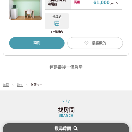
京成鬆戶線
(7)
公寓配有家具
61,000
滿租
yen～
和電器
京急電鐵
池袋站
17分鐘内
京急本線
(65)
詢問
最喜歡的
京急機場線
(4)
京急大師線
(6)
這是最後一個房屋
東武鐵道
首頁
埼玉
阿薩卡市
東武東上線
(69)
找房間
東武伊勢崎線
(35)
SEARCH
東武大師線
(11)
搜尋房間