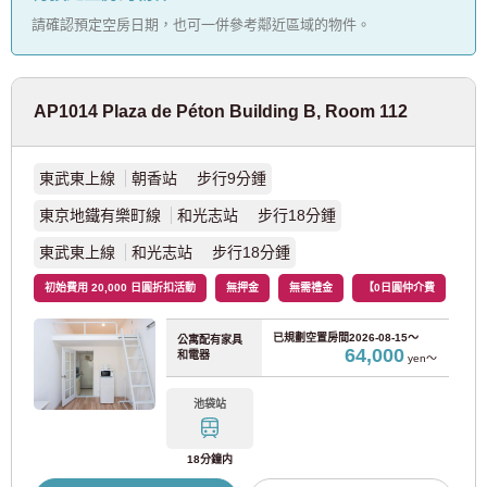
請確認預定空房日期，也可一併參考鄰近區域的物件。
JR歐米茄線
(2)
JR八公線
(1)
AP1014 Plaza de Péton Building B, Room 112
JR相模線
(1)
東武東上線
朝香站 步行9分鍾
東京地鐵
東京地鐵有樂町線
和光志站 步行18分鍾
東武東上線
和光志站 步行18分鍾
東京地鐵丸之內線
(126)
初始費用 20,000 日圓折扣活動
無押金
無需禮金
【0日圓仲介費
東京地鐵銀座線
(12)
已規劃空置房間
2026-08-15～
公寓配有家具
64,000
和電器
yen～
東京地鐵半藏門線
(6)
池袋站
東京地鐵千代田線
(20)
18分鐘内