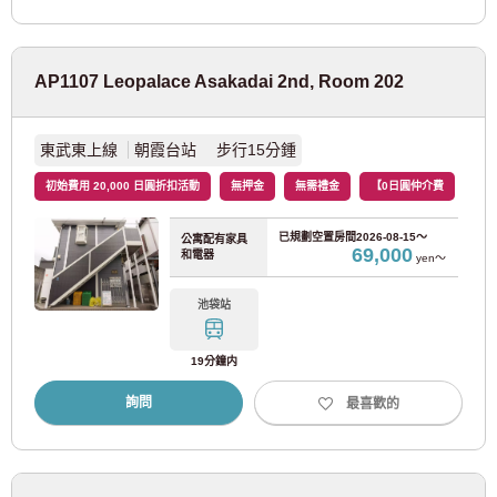
都營淺草線
(27)
AP1107 Leopalace Asakadai 2nd, Room 202
日暮裡/舍人班輪
(20)
東武東上線
朝霞台站 步行15分鍾
都電荒川線
(21)
初始費用 20,000 日圓折扣活動
無押金
無需禮金
【0日圓仲介費
東急電鐵
已規劃空置房間
2026-08-15～
公寓配有家具
69,000
和電器
yen～
東急東橫線
(93)
池袋站
東急田園都會線
(67)
19分鐘内
東急大井町線
(43)
詢問
最喜歡的
東急世田谷線
(58)