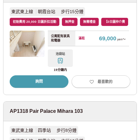
東武東上線
朝霞台站 步行15分鍾
西武國分寺線
(4)
初始費用 20,000 日圓折扣活動
無押金
無需禮金
【0日圓仲介費
西武玉子線
(5)
公寓配有家具
69,000
滿租
yen～
和電器
京王電鐵
池袋站
京王線
(110)
19分鐘内
京王新線
(20)
詢問
最喜歡的
京王井之頭線
(46)
AP1318 Pair Palace Mihara 103
京王相模原線
(3)
京王高尾線
(1)
東武東上線
四季站 步行8分鍾