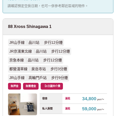
請確認預定空房日期，也可一併參考鄰近區域的物件。
JR歐米茄線
(2)
JR八公線
(1)
88 Xross Shinagawa 1
JR相模線
(1)
JR山手線
品川站 步行12分鍾
東京地鐵
JR京濱東北線
品川站 步行12分鍾
京急本線
品川站 步行12分鍾
東京地鐵丸之內線
(126)
都營淺草線
泉岳寺站 步行3分鍾
JR山手線
高輪門戶站 步行9分鍾
東京地鐵銀座線
(12)
無押金
無需禮金
【0日圓仲介費
東京地鐵半藏門線
(6)
34,800
宿舍
滿租
yen～
東京地鐵千代田線
(20)
59,000
私人房間
滿租
yen～