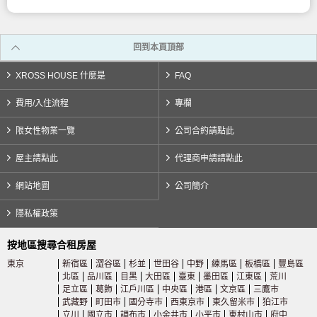
西武國分寺線
(4)
回到本頁頂部
西武玉子線
(5)
XROSS HOUSE 什麼是
FAQ
費用/入住流程
專欄
京王電鐵
限女性物業一覽
公司合約請點此
京王線
(110)
屋主請點此
代理商申請請點此
京王新線
(20)
網站地圖
公司簡介
隱私權政策
京王井之頭線
(46)
按地區搜尋合租房屋
京王相模原線
(3)
東京
新宿區
澀谷區
杉並
世田谷
中野
練馬區
板橋區
豐島區
北區
品川區
目黑
大田區
臺東
墨田區
江東區
荒川
足立區
葛飾
江戶川區
中央區
港區
文京區
三鷹市
京王高尾線
(1)
武藏野
町田市
國分寺市
西東京市
東久留米市
狛江市
立川
國立市
調布市
小金井市
小平市
東村山市
府中