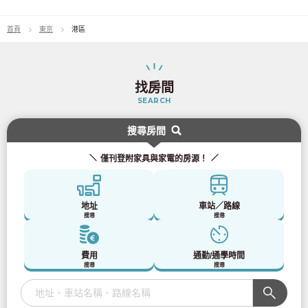
東急池上線
(34)
首頁
東京
港區
東急目黑線
(41)
東急多摩川線
(9)
找房間
SEARCH
東急新橫濱線
(3)
搜尋房間
西武鐵道
僅刊登附家具與家電的房源！
西武新宿線
(165)
地址
車站／路線
搜尋
搜尋
西武池袋線
(91)
費用
通勤/通學時間
西武有樂町線
(23)
搜尋
搜尋
西武豐島線
(15)