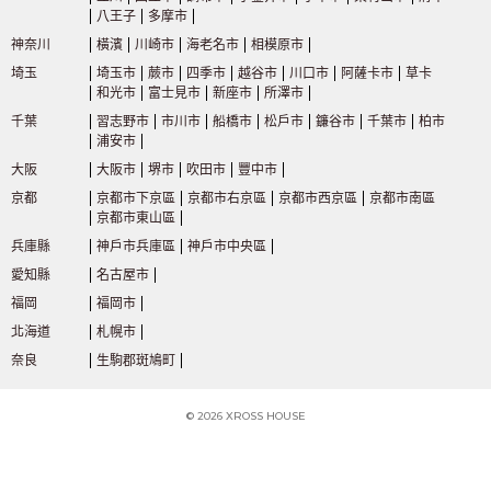
八王子
多摩市
小田急電鐵
神奈川
橫濱
川崎市
海老名市
相模原市
埼玉
埼玉市
蕨市
四季市
越谷市
川口市
阿薩卡市
草卡
小田急小田原線
(80)
和光市
富士見市
新座市
所澤市
千葉
習志野市
市川市
船橋市
松戶市
鐮谷市
千葉市
柏市
浦安市
小田急多摩線
(2)
大阪
大阪市
堺市
吹田市
豐中市
京都
京都市下京區
京都市右京區
京都市西京區
京都市南區
京成電鐵
京都市東山區
兵庫縣
神戶市兵庫區
神戶市中央區
京成押上線
(3)
愛知縣
名古屋市
福岡
福岡市
京成幹線
(47)
北海道
札幌市
奈良
生駒郡斑鳩町
京成金町線
(9)
© 2026 XROSS HOUSE
京成千葉線
(11)
2
2
2
2
2
更改搜尋條件
查看搜尋結果
查看搜尋結果
查看搜尋結果
查看搜尋結果
查看搜尋結果
適用物業
適用物業
適用物業
適用物業
適用物業
件
件
件
件
件
按車站/線路/地址/通勤時間/其他詳細條件搜索