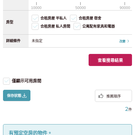
無線網路（免費）
JR京葉線
(8)
10000
50000
90000
福岡
自行車停車（自行車）
(118)
合租房屋 半私人
合租房屋 宿舍
JR橫濱線
(28)
自行車停放（輕型摩托車）
房型
合租房屋 私人房間
公寓配有家具和電器
JR南部線
(40)
詳細條件
未指定
改變
JR橫須賀線
(12)
查看搜尋結果
JR東北本線
(4)
僅顯示可用房間
JR高崎線
(2)
保存狀態
推薦順序
JR東海道本線
(37)
2
件
宇都宮線
(7)
JR武藏野線
(9)
有預定空房的物件。