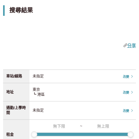
9 0 日圓
3 0 日圓
的共享房屋或安靜的私人公寓。無需押金或鑰匙費，我們還
不包括僅限女的物件
搜尋結果
添加車站
提供彈性的住宿選擇，滿足短期住宿、轉租和房屋維護等需
JR東日本
中部
求。 XROSS HOUSE。
優惠活動
1個月0日圓租金活動
JR山手線
(92)
愛知縣
(52)
初始費用 0 日元活動
分享
JR中央線/總武線
(210)
初始費用 20,000 日圓折扣活動
近畿
初期費用半價活動
JR埼京線
(37)
奈良
(1)
無押金
車站/線路
未指定
改變
無需禮金
JR湘南新宿線
(24)
京都
(9)
【0日圓仲介費
東京
地址
改變
┗ 港區
上野東京線
(4)
【限時優惠！入住日期前 52 天（通常為 37 天）開始接受申請。
大阪
(165)
通勤/上學時
未指定
JR常磐線
(32)
改變
特徵標籤
間
兵庫縣
(5)
設施
~
JR京濱東北線
(70)
可容納2人
租金
九州