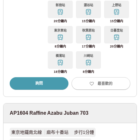
東京地鐵有樂町線
(67)
新宿站
澀谷站
上野站
東京地鐵副都心線
(69)
20分鐘内
15分鐘内
15分鐘内
東京車站
秋葉原站
日暮里站
東京地鐵日比谷線
(22)
日
月
火
水
木
金
土
8分鐘内
17分鐘内
20分鐘内
2026
年
八月
東京地鐵東西線
(86)
1
2
橫濱站
川崎站
致尋找房間的顧客
3
4
5
6
7
8
9
03-6712-4346
東京地鐵南北線
(15)
10
11
12
13
14
15
16
18分鐘内
8分鐘内
僅供預定入住者與居民使用
17
18
19
20
21
22
23
03-6712-4344
詢問
最喜歡的
24
25
26
27
28
29
30
東京都交通局
31
都營大江戶線
(119)
AP1604 Raffine Azabu Juban 703
決定
清除
都營三田線
(53)
東京地鐵南北線
麻布十番站 步行1分鍾
都營新宿線
(22)