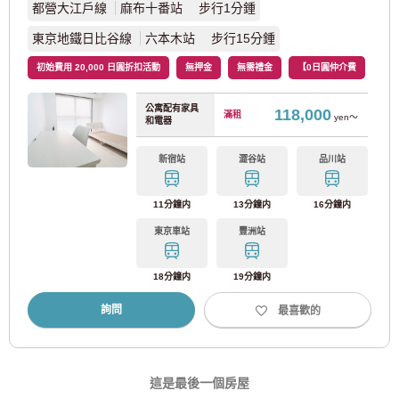
都營大江戶線
麻布十番站 步行1分鍾
都營淺草線
(27)
東京地鐵日比谷線
六本木站 步行15分鍾
初始費用 20,000 日圓折扣活動
無押金
無需禮金
【0日圓仲介費
日暮裡/舍人班輪
(20)
公寓配有家具
118,000
滿租
yen～
和電器
都電荒川線
(21)
新宿站
澀谷站
品川站
東急電鐵
11分鐘内
13分鐘内
16分鐘内
東急東橫線
(93)
東京車站
豐洲站
東急田園都會線
(67)
18分鐘内
19分鐘内
詢問
最喜歡的
東急大井町線
(43)
東急世田谷線
(58)
這是最後一個房屋