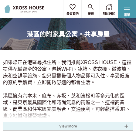
選擇通勤/上學時間
選擇車站/路線
選擇詳細條件
選擇地址
選擇地址
重置
重置
重置
重置
重置
最喜歡的
搜尋
對於居民
選單
僅選擇東京23區
全部選擇
按關鍵字過濾
請輸入最近的上班或學校通勤車站。
港區的附家具公寓・共享房屋
您最多可以指定3個車站。
按車站搜尋
北海道
無下限
無上限
3 0 日圓
9 0 日圓
目的地站
北海道
(1)
3.5 0 日圓
8 0 日圓
預計客房供應日期
如果您正在港區尋找住所，我們推薦XROSS HOUSE，這裡
提供配備齊全的公寓，包括Wi-Fi、冰箱、洗衣機、微波爐、
4 0 日圓
7 0 日圓
關東
床和空調等設施。您只需攜帶個人物品即可入住。享受低廉
按路線搜尋
4.5 0 日圓
6 0 日圓
所需時間
的簽約手續費，立即開啟舒適的都會生活。
東京
(1024)
5 0 日圓
5.5 0 日圓
關東
大阪
愛知
從車站步行
港區擁有六本木、麻布、赤坂、芝和濱松町等多元化的區
5.5 0 日圓
5 0 日圓
京都
奈良
兵庫
神奈川
(167)
域，是東京最具國際化和時尚氣息的街區之一。這裡商業
區、商業區和住宅區完美融合，交通便利，可輕鬆搭乘JR、
6 0 日圓
4.5 0 日圓
福岡
北海道
轉帳次數
東京地鐵和都營地鐵。
埼玉
(51)
7 0 日圓
4 0 日圓
決定
清除
性別
View More
XROSS HOUSE提供多種房型，滿足您的不同需求，包括男
8 0 日圓
3.5 0 日圓
關東
千葉
(71)
僅限女的
女混合、女性專屬和完全獨立的房間。您可以選擇共享空間