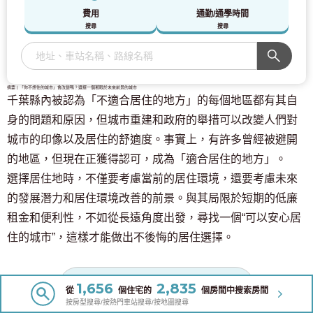
費用
通勤/通學時間
搜尋
搜尋
摘要 | 「你不想住的城市」會改變嗎？選擇一個著眼於未來前景的城市
千葉縣內被認為「不適合居住的地方」的每個地區都有其自
身的問題和原因，但城市重建和政府的舉措可以改變人們對
城市的印像以及居住的舒適度。事實上，有許多曾經被避開
的地區，但現在正獲得認可，成為「適合居住的地方」。
選擇居住地時，不僅要考慮當前的居住環境，還要考慮未來
的發展潛力和居住環境改善的前景。與其局限於短期的低廉
租金和便利性，不如從長遠角度出發，尋找一個“可以安心居
住的城市”，這樣才能做出不後悔的居住選擇。
在此搜尋房產
1,656
2,835
從
個住宅的
個房間中搜索房間
按房型搜尋/按熱門車站搜尋/按地圖搜尋