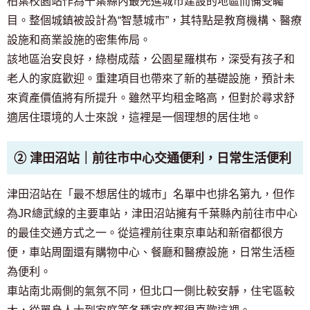
柏葉校園站作為千葉縣內最先進城市建設的地區而備受矚
目。整個城鎮被設計為“智慧城市”，其特點是教育機構、醫療
設施和商業設施的密集佈局。
該地區治安良好，綠樹成蔭，公園星羅棋布，深受有孩子和
老人的家庭歡迎。重建項目也帶來了新的基礎設施，預計未
來資產價值將有所提升。雖然平均租金略高，但對於尋求舒
適居住環境的人士來說，這裡是一個理想的居住地。
② 津田沼站｜前往市中心交通便利，日常生活便利
津田沼站在「最不想居住的城市」名單中也排名第九，但作
為JR總武線的主要車站，津田沼站擁有千葉縣內前往市中心
的最佳交通方式之一。從這裡前往東京車站和新宿都很方
便，車站周圍還有購物中心、餐廳和醫療設施，日常生活極
為便利。
車站南北兩側的氣氛不同，但北口一側比較安靜，住宅區較