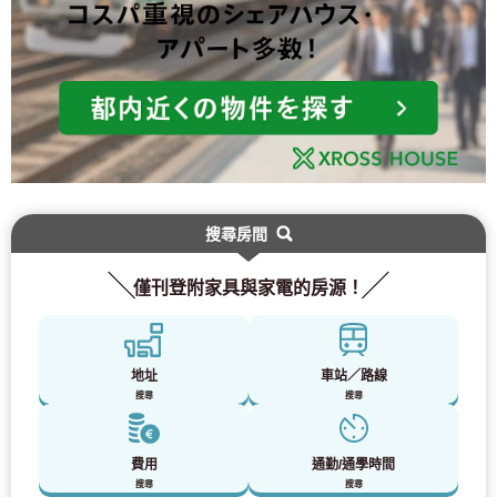
僅供預定入住者與居民使用
03-6712-4344
搜尋房間
僅刊登附家具與家電的房源！
地址
車站／路線
搜尋
搜尋
費用
通勤/通學時間
搜尋
搜尋