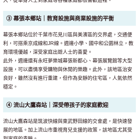
大，從單身人士到家庭等各種家庭都很喜歡這裡。
③ 幕張本鄉站｜教育設施與商業設施的平衡
幕張本鄉站位於千葉市花見川區與美濱區的交界處，交通便
利，可搭乘京成線和JR線。週邊小學、國中和公園林立，教
育環境優越，深受家庭出遊人士的喜愛。
此外，週邊還有永旺夢樂城幕張新都心、幕張展覽館等大型
設施，可以盡情享受購物與休閒的樂趣。此外，該地區治安
良好，雖然沒有進行重建，但作為安靜的住宅區，人氣依然
穩定。
④ 流山大鷹森站｜深受帶孩子的家庭歡迎
流山大鷹森站是筑波快線與東武野田線的交會處，是快速發
展的地區。加上流山市重視育兒支援的政策，該地區尤其受
到家庭的青睞。