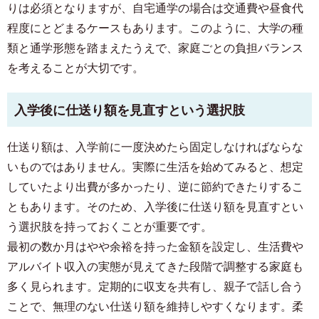
りは必須となりますが、自宅通学の場合は交通費や昼食代
程度にとどまるケースもあります。このように、大学の種
類と通学形態を踏まえたうえで、家庭ごとの負担バランス
を考えることが大切です。
入学後に仕送り額を見直すという選択肢
仕送り額は、入学前に一度決めたら固定しなければならな
いものではありません。実際に生活を始めてみると、想定
していたより出費が多かったり、逆に節約できたりするこ
ともあります。そのため、入学後に仕送り額を見直すとい
う選択肢を持っておくことが重要です。
最初の数か月はやや余裕を持った金額を設定し、生活費や
アルバイト収入の実態が見えてきた段階で調整する家庭も
多く見られます。定期的に収支を共有し、親子で話し合う
お部屋探しのお客様専用
03-6712-4346
ことで、無理のない仕送り額を維持しやすくなります。柔