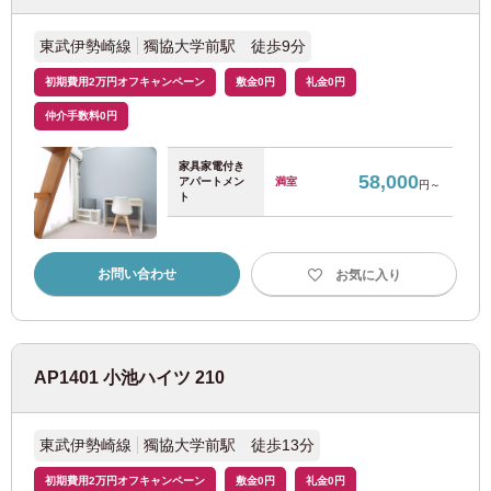
都営浅草線
(27)
東武伊勢崎線
獨協大学前駅 徒歩9分
初期費用2万円オフキャンペーン
敷金0円
礼金0円
日暮里・舎人ライナー
(20)
仲介手数料0円
都電荒川線
(21)
家具家電付き
58,000
アパートメン
満室
日
月
火
水
木
金
土
円～
ト
東急電鉄
2026
年
8月
1
お部屋探しのお客様専用
お問い合わせ
お気に入り
2
3
4
5
6
7
8
東急東横線
(93)
03-6712-4346
9
10
11
12
13
14
15
入居予定者様・入居者様専用
16
17
18
19
20
21
22
東急田園都市線
(67)
03-6712-4344
23
24
25
26
27
28
29
AP1401 小池ハイツ 210
30
31
東急大井町線
(43)
東武伊勢崎線
獨協大学前駅 徒歩13分
東急世田谷線
(58)
決定する
クリア
初期費用2万円オフキャンペーン
敷金0円
礼金0円