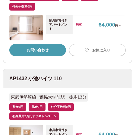
東急池上線
(34)
仲介手数料0円
東急目黒線
(41)
家具家電付き
64,000
アパートメン
満室
円～
ト
東急多摩川線
(9)
お問い合わせ
お気に入り
東急新横浜線
(3)
西武鉄道
AP1432 小池ハイツ 110
西武新宿線
(165)
東武伊勢崎線
獨協大学前駅 徒歩13分
西武池袋線
(91)
敷金0円
礼金0円
仲介手数料0円
西武有楽町線
(23)
初期費用2万円オフキャンペーン
家具家電付き
西武豊島線
(15)
64,000
アパートメン
満室