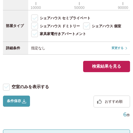
WiFi（無料）
JR京葉線
(8)
福岡県
(118)
10000
50000
90000
駐輪場（自転車）
シェアハウス セミプライベート
JR横浜線
(28)
駐輪場（原付）
部屋タイプ
シェアハウス ドミトリー
シェアハウス 個室
家具家電付きアパートメント
JR南武線
(40)
詳細条件
指定なし
変更する
JR横須賀線
(12)
JR東北本線
(4)
検索結果を見る
JR高崎線
(2)
空室のみを表示する
JR東海道本線
(37)
条件保存
おすすめ順
宇都宮線
(7)
6
件
JR武蔵野線
(9)