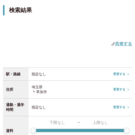
クロスハウスの家具家電付きアパートは、通勤・通学に便
女性専用物件を除外
検索結果
駅を追加する
利でプライバシーを重視した完全個室を提供。シェアハウ
JR東日本
中部
スでは、入居者同士の交流を通じて快適で温かい暮らしが
キャンペーン
楽しめます。敷金・礼金不要で短期滞在にも対応。草加
愛知県
(52)
家賃1か月0円キャンペーン
JR山手線
(92)
で、都心の利便性と落ち着いた暮らしを両立した新生活を
初期費用0円キャンペーン
始めましょう。
共有する
JR中央・総武線
(210)
近畿
初期費用2万円オフキャンペーン
初期費用半額キャンペーン
JR埼京線
(37)
奈良県
(1)
敷金0円
駅・路線
指定なし
変更する
京都府
礼金0円
(9)
JR湘南新宿ライン
(24)
仲介手数料0円
埼玉県
住所
変更する
大阪府
(165)
┗ 草加市
上野東京ライン
(4)
期間限定！入居日の52日前から申込みOK（通常37日前）
通勤・通学
兵庫県
(5)
指定なし
変更する
JR常磐線
(32)
特徴タグ
時間
設備
~
JR京浜東北線
(70)
九州
2人入居可
賃料