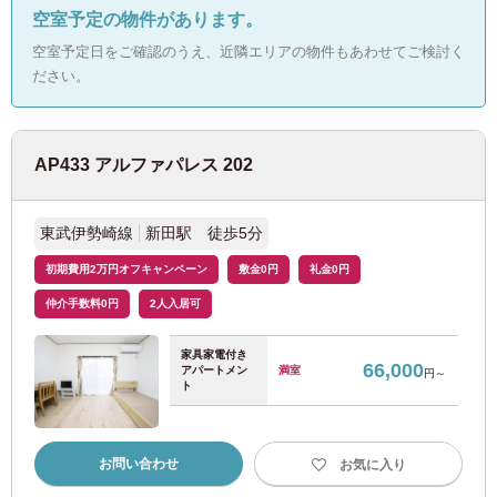
空室予定の物件があります。
JR青梅線
(2)
空室予定日をご確認のうえ、近隣エリアの物件もあわせてご検討く
ださい。
JR八高線
(1)
ＪＲ相模線
(1)
AP433 アルファパレス 202
東京メトロ
東武伊勢崎線
新田駅 徒歩5分
初期費用2万円オフキャンペーン
敷金0円
礼金0円
東京メトロ丸ノ内線
(126)
仲介手数料0円
2人入居可
東京メトロ銀座線
(12)
家具家電付き
66,000
アパートメン
満室
円～
ト
東京メトロ半蔵門線
(6)
東京メトロ千代田線
(20)
お問い合わせ
お気に入り