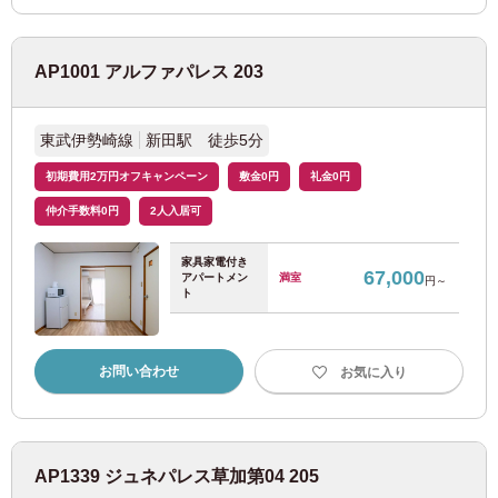
東京メトロ有楽町線
(67)
東京メトロ副都心線
(69)
AP1001 アルファパレス 203
東京メトロ日比谷線
(22)
東武伊勢崎線
新田駅 徒歩5分
初期費用2万円オフキャンペーン
敷金0円
礼金0円
東京メトロ東西線
(86)
仲介手数料0円
2人入居可
東京メトロ南北線
(15)
家具家電付き
67,000
アパートメン
満室
円～
ト
東京都交通局
都営大江戸線
(119)
お問い合わせ
お気に入り
都営三田線
(53)
AP1339 ジュネパレス草加第04 205
都営新宿線
(22)