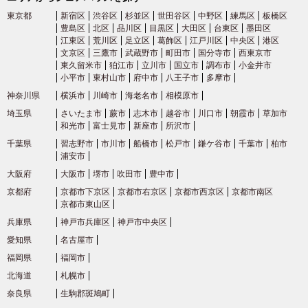
東京都
新宿区
渋谷区
杉並区
世田谷区
中野区
練馬区
板橋区
東武亀戸線
(1)
豊島区
北区
品川区
目黒区
大田区
台東区
墨田区
江東区
荒川区
足立区
葛飾区
江戸川区
中央区
港区
文京区
三鷹市
武蔵野市
町田市
国分寺市
西東京市
東武野田線
(7)
東久留米市
狛江市
立川市
国立市
調布市
小金井市
小平市
東村山市
府中市
八王子市
多摩市
神奈川県
横浜市
川崎市
海老名市
相模原市
北総鉄道
埼玉県
さいたま市
蕨市
志木市
越谷市
川口市
朝霞市
草加市
和光市
富士見市
新座市
所沢市
北総鉄道北総線
(8)
千葉県
習志野市
市川市
船橋市
松戸市
鎌ケ谷市
千葉市
柏市
浦安市
大阪府
大阪市
堺市
吹田市
豊中市
首都圏新都市鉄道
京都府
京都市下京区
京都市右京区
京都市西京区
京都市南区
京都市東山区
つくばエクスプレス
(10)
兵庫県
神戸市兵庫区
神戸市中央区
愛知県
名古屋市
東京臨海高速鉄道
福岡県
福岡市
北海道
札幌市
りんかい線
(12)
奈良県
生駒郡斑鳩町