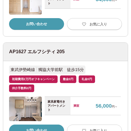
円～
ト
西武国分寺線
(4)
お問い合わせ
お気に入り
西武多摩湖線
(5)
京王電鉄
AP1627 エルフシティ 205
京王線
(110)
東武伊勢崎線
獨協大学前駅 徒歩15分
京王新線
(20)
初期費用2万円オフキャンペーン
敷金0円
礼金0円
仲介手数料0円
京王井の頭線
(46)
家具家電付き
56,000
京王相模原線
(3)
アパートメン
満室
円～
ト
京王高尾線
(1)
お問い合わせ
お気に入り