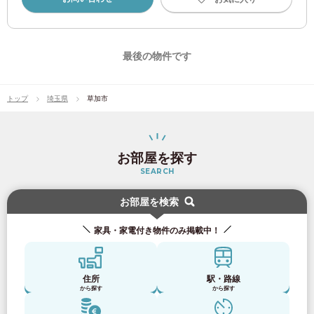
小田急電鉄
小田急小田原線
(80)
最後の物件です
小田急多摩線
(2)
トップ
埼玉県
草加市
京成電鉄
お部屋を探す
京成押上線
(3)
SEARCH
お部屋を検索
京成本線
(47)
家具・家電付き物件のみ掲載中！
京成金町線
(9)
住所
駅・路線
京成千葉線
(11)
から探す
から探す