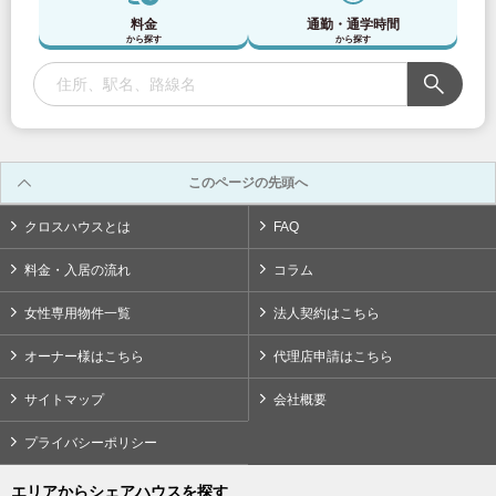
京成松戸線
(7)
料金
通勤・通学時間
から探す
から探す
京急電鉄
京急本線
(65)
このページの先頭へ
京急空港線
(4)
クロスハウスとは
FAQ
京急大師線
(6)
料金・入居の流れ
コラム
東武鉄道
女性専用物件一覧
法人契約はこちら
オーナー様はこちら
代理店申請はこちら
東武東上線
(69)
サイトマップ
会社概要
東武伊勢崎線
(35)
プライバシーポリシー
東武大師線
(11)
エリアからシェアハウスを探す