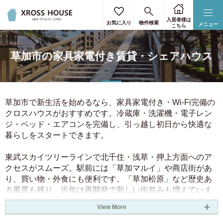
通勤・通学時間を選択
駅・路線を選択
詳細条件を選択
住所を選択
住所を選択
リセット
リセット
リセット
リセット
リセット
入居者様は
お気に入り
物件検索
メニュー
こちら
東京23区のみ選択
すべて選択
キーワードで絞り込む
通勤・通学の最寄り駅をご入力ください。
草加市の家具家電付き賃貸・シェアハウス
3駅まで指定することができます。
下限なし
上限なし
駅から探す
北海道
30円
90円
北海道
(1)
目的駅
3.50円
80円
空き予定日
草加市で新生活を始めるなら、家具家電付き・Wi-Fi完備の
40円
70円
まで
クロスハウスがおすすめです。冷蔵庫・洗濯機・電子レン
関東
4.50円
60円
ジ・ベッド・エアコンを完備し、引っ越し初日から快適な
路線から探す
所要時間
暮らしをスタートできます。
50円
5.50円
東京都
(1024)
関東
大阪
愛知
駅徒歩
5.50円
50円
東武スカイツリーラインで北千住・浅草・押上方面へのア
神奈川県
(167)
京都
奈良
兵庫
クセスがスムーズ。駅前には「草加マルイ」や商店街があ
60円
4.50円
り、買い物・外食にも便利です。「草加松原」など歴史あ
福岡
北海道
70円
40円
乗換回数
埼玉県
(51)
る風景も残り、近年は再開発で新しい街並みも増えていま
80円
3.50円
す。都心近接でありながら、穏やかで安心して暮らせる環
決定する
クリア
性別
View More
境が整っています。
千葉県
(71)
90円
30円
関東
女性専用物件