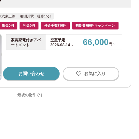
)
東武東上線
柳瀬川駅 徒歩15分
敷金0円
礼金0円
仲介手数料0円
初期費用0円キャンペーン
66,000
家具家電付きアパ
空室予定
円～
ートメント
2026-08-14～
37)
お問い合わせ
お気に入り
最後の物件です