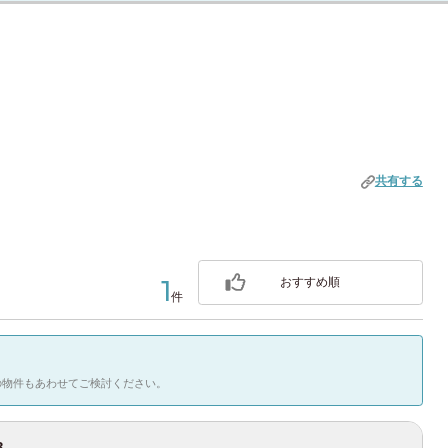
も対応。志木で、アクセスと暮らしやすさを両立した新生活を始めましょう。
OK（通常37日前）
(210)
WiFi（無料）
）
駐輪場（原付）
ン
(24)
共有する
(4)
1
おすすめ順
件
70)
の物件もあわせてご検討ください。
8