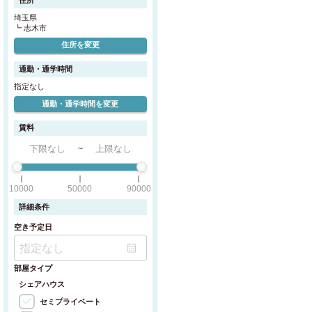
埼玉県
┗ 志木市
住所を変更
通勤・通学時間
指定なし
通勤・通学時間を変更
賃料
~
10000
50000
90000
詳細条件
空き予定日
部屋タイプ
シェアハウス
セミプライベート