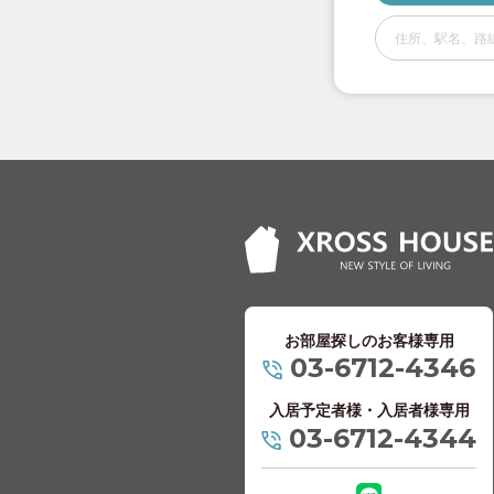
京王高尾線
(1)
小田急電鉄
小田急小田原線
小田急多摩線
(2
京成電鉄
京成押上線
(3)
京成本線
(47)
お部屋探しのお客様専用
03-6712-4346
京成金町線
(9)
入居予定者様・入居者様専用
京成千葉線
(11)
03-6712-4344
京成松戸線
(7)