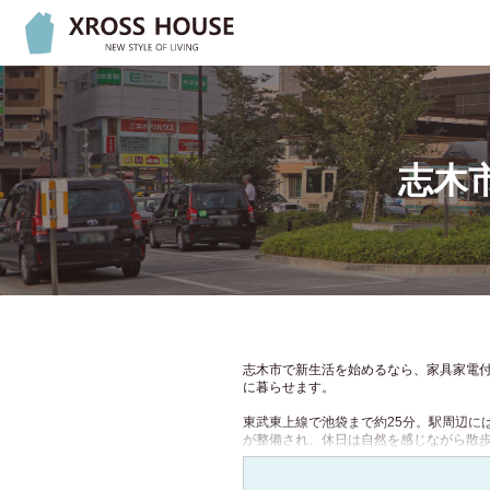
通勤・通学の最寄り駅を
キーワードで絞り
3駅まで指定することが
駅から探す
北海道
3
志木
目的駅
3
北海道
(1)
4
性別
4
関東
路線から探す
5
女性専用物件
所要時間
5
東京都
(1024)
関東
6
キャンペーン
7
家賃1か月0円キ
神奈川県
(167)
志木市で新生活を始めるなら、家具家電付
8
に暮らせます。
初期費用2万円
9
埼玉県
(51)
関東
東武東上線で池袋まで約25分。駅周辺に
敷金0円
が整備され、休日は自然を感じながら散
千葉県
(71)
JR東日本
クロスハウスの家具家電付きアパートで
仲介手数料0円