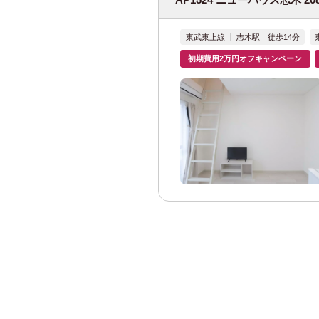
JR南武線
(40)
JR横須賀線
(12
東武東上線
志木駅 徒歩14分
初期費用2万円オフキャンペーン
JR東北本線
(4)
JR高崎線
(2)
JR東海道本線
(
宇都宮線
(7)
JR武蔵野線
(9)
JR青梅線
(2)
JR八高線
(1)
ＪＲ相模線
(1)