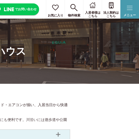
でお問い合わせ
入居者様は
法人契約は
リセット
リセット
リセット
リセット
リセット
メニュー
お気に入り
物件検索
こちら
こちら
区のみ選択
すべて選択
ハウス
まで
奈良
ッド・エアコンが揃い、入居当日から快適
食にも便利です。川沿いには遊歩道や公園
がら安心して暮らせるコミュニティを形成