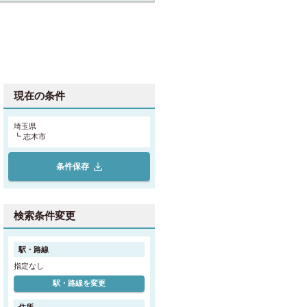
現在の条件
埼玉県
┗ 志木市
条件保存
検索条件変更
駅・路線
指定なし
駅・路線を変更
住所