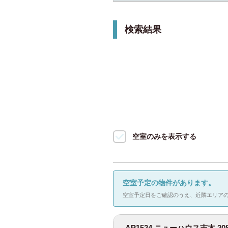
できます。敷金・礼金不要で短期滞在に
JR山手線
(92)
中部
検索結果
特徴タグ
JR中央・総武線
愛知県
(52)
設備
JR埼京線
(37)
2人入居可
近畿
駐輪場（自転車
JR湘南新宿ライ
奈良県
(1)
上野東京ライン
京都府
(9)
JR常磐線
(32)
空室のみを表示する
大阪府
(165)
JR京浜東北線
(
兵庫県
(5)
JR京葉線
(8)
空室予定の物件があります。
空室予定日をご確認のうえ、近隣エリア
九州
JR横浜線
(28)
福岡県
(118)
AP1524 ニューハウス志木 20