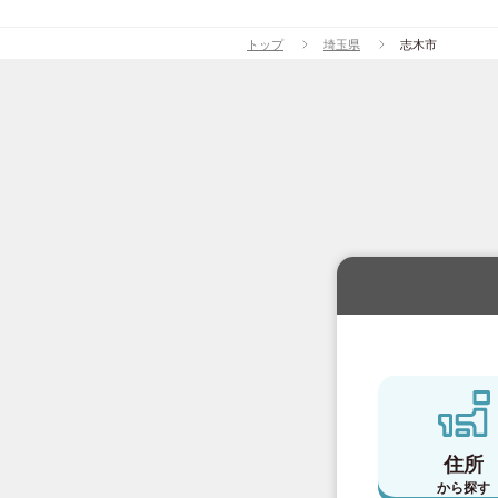
トップ
埼玉県
志木市
西武有楽町線
(2
西武豊島線
(15)
西武国分寺線
(4
西武多摩湖線
(5
京王電鉄
京王線
(110)
京王新線
(20)
京王井の頭線
(4
住所
京王相模原線
(3
から探す