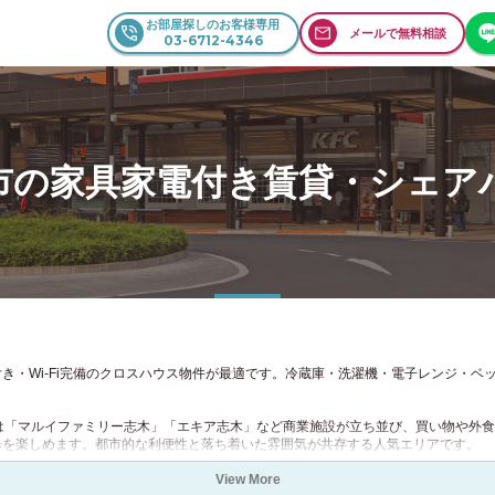
お部屋探しのお客様専用
メールで無料相談
03-6712-4346
通勤・通学時間を選択
駅・路線を選択
詳細条件を選択
住所を選択
住所を選択
ご入力ください。
込む
東京23
できます。
下限なし
上限なし
0円
90円
市の家具家電付き賃貸・シェア
.50円
80円
0円
70円
.50円
60円
0円
5.50円
女性専用物件を除外
乗換回数
.50円
50円
大阪
愛知
京都
0円
4.50円
0円
40円
兵庫
福岡
北海道
ャンペーン
初期費用0円キャンペーン
き・Wi-Fi完備のクロスハウス物件が最適です。冷蔵庫・洗濯機・電子レンジ・ベ
0円
3.50円
決定する
クリア
オフキャンペーン
初期費用半額キャンペーン
0円
30円
駅を追加する
は「マルイファミリー志木」「エキア志木」など商業施設が立ち並び、買い物や外
礼金0円
歩を楽しめます。都市的な利便性と落ち着いた雰囲気が共存する人気エリアです。
View More
は、都心通勤者にも快適な住環境を提供。シェアハウスでは、入居者同士が交流しな
期間限定！入居日の52日前から申込み