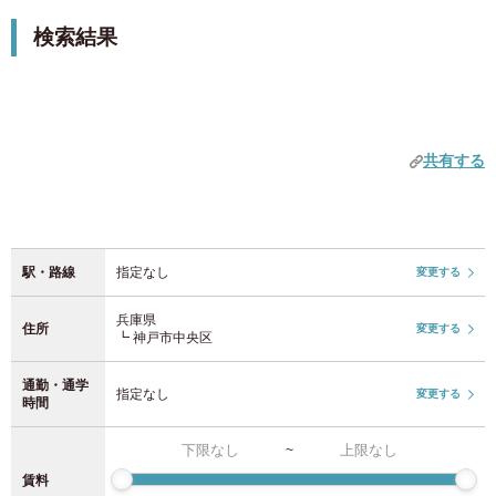
したビジネス街です。ビジネス利用にも生活拠点として
女性専用物件を除外
検索結果
駅を追加する
も、神戸の中枢で利便性を最大化したい方に適したエリア
JR東日本
中部
です。
キャンペーン
愛知県
(52)
家賃1か月0円キャンペーン
JR山手線
(92)
クロスハウスは家具家電付きアパートメントとシェアハウ
初期費用0円キャンペーン
スを全国主要都市で展開し、オンライン内見・契約に対
共有する
JR中央・総武線
(210)
応。兵庫から東京・大阪・福岡などへ進学・転勤になって
近畿
初期費用2万円オフキャンペーン
も、同じクロスハウス内で物件間を移動でき、引越しや再
初期費用半額キャンペーン
契約の手間を抑えられます。短期1ヶ月から利用可能なの
JR埼京線
(37)
奈良県
(1)
で、出張などの短期滞在でも利用可能です。空室は最新情
敷金0円
報をご確認ください。
駅・路線
指定なし
変更する
京都府
礼金0円
(9)
JR湘南新宿ライン
(24)
仲介手数料0円
兵庫県
住所
変更する
大阪府
(165)
┗ 神戸市中央区
上野東京ライン
(4)
期間限定！入居日の52日前から申込みOK（通常37日前）
通勤・通学
兵庫県
(5)
指定なし
変更する
JR常磐線
(32)
特徴タグ
時間
設備
~
JR京浜東北線
(70)
九州
2人入居可
賃料