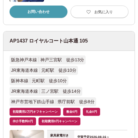
東京メトロ有楽町線
(67)
お問い合わせ
お気に入り
東京メトロ副都心線
(69)
東京メトロ日比谷線
(22)
AP1437 ロイヤルコート山本通 105
東京メトロ東西線
(86)
阪急神戸本線
神戸三宮駅 徒歩13分
東京メトロ南北線
(15)
JR東海道本線
元町駅 徒歩10分
阪神本線
元町駅 徒歩10分
東京都交通局
JR東海道本線
三ノ宮駅 徒歩14分
神戸市営地下鉄山手線
県庁前駅 徒歩8分
都営大江戸線
(119)
初期費用2万円オフキャンペーン
敷金0円
礼金0円
都営三田線
(53)
仲介手数料0円
初期費用0円キャンペーン
都営新宿線
(22)
日
月
火
水
木
金
土
家具家電付き
空室予定
2026-08-16～