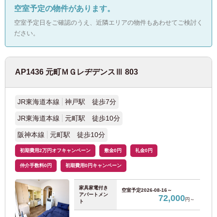
空室予定の物件があります。
JR青梅線
(2)
空室予定日をご確認のうえ、近隣エリアの物件もあわせてご検討く
ださい。
JR八高線
(1)
ＪＲ相模線
(1)
AP1436 元町ＭＧレヂデンスⅢ 803
東京メトロ
JR東海道本線
神戸駅 徒歩7分
JR東海道本線
元町駅 徒歩10分
東京メトロ丸ノ内線
(126)
阪神本線
元町駅 徒歩10分
東京メトロ銀座線
(12)
初期費用2万円オフキャンペーン
敷金0円
礼金0円
仲介手数料0円
初期費用0円キャンペーン
東京メトロ半蔵門線
(6)
家具家電付き
空室予定
2026-08-16～
アパートメン
東京メトロ千代田線
(20)
72,000
円～
ト