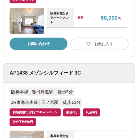
東急池上線
(34)
家具家電付き
68,000
アパートメン
満室
円～
東急目黒線
(41)
ト
東急多摩川線
(9)
お問い合わせ
お気に入り
東急新横浜線
(3)
西武鉄道
AP1438 メゾンシルフィード 3C
西武新宿線
(165)
阪神本線
春日野道駅 徒歩5分
JR東海道本線
三ノ宮駅 徒歩13分
西武池袋線
(91)
初期費用2万円オフキャンペーン
敷金0円
礼金0円
西武有楽町線
(23)
仲介手数料0円
西武豊島線
(15)
家具家電付き