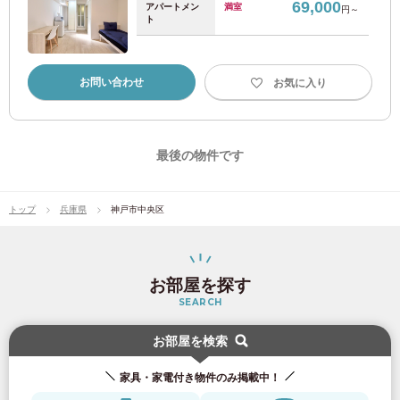
69,000
アパートメン
満室
円～
ト
西武国分寺線
(4)
お問い合わせ
お気に入り
西武多摩湖線
(5)
京王電鉄
最後の物件です
京王線
(110)
トップ
兵庫県
神戸市中央区
京王新線
(20)
京王井の頭線
(46)
お部屋を探す
SEARCH
京王相模原線
(3)
お部屋を検索
京王高尾線
(1)
家具・家電付き物件のみ掲載中！