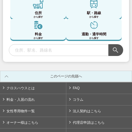
小田急電鉄
住所
駅・路線
から探す
から探す
小田急小田原線
(80)
料金
通勤・通学時間
小田急多摩線
(2)
から探す
から探す
京成電鉄
京成押上線
(3)
このページの先頭へ
京成本線
(47)
クロスハウスとは
FAQ
料金・入居の流れ
コラム
京成金町線
(9)
女性専用物件一覧
法人契約はこちら
京成千葉線
(11)
オーナー様はこちら
代理店申請はこちら