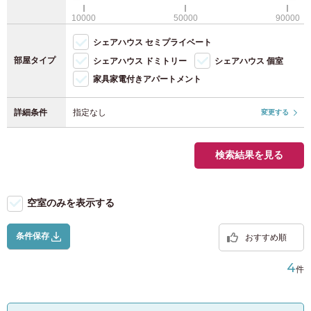
WiFi（無料）
JR京葉線
(8)
福岡県
(118)
10000
50000
90000
駐輪場（自転車）
シェアハウス セミプライベート
JR横浜線
(28)
駐輪場（原付）
部屋タイプ
シェアハウス ドミトリー
シェアハウス 個室
家具家電付きアパートメント
JR南武線
(40)
詳細条件
指定なし
変更する
JR横須賀線
(12)
JR東北本線
(4)
検索結果を見る
JR高崎線
(2)
空室のみを表示する
JR東海道本線
(37)
条件保存
おすすめ順
宇都宮線
(7)
4
件
JR武蔵野線
(9)