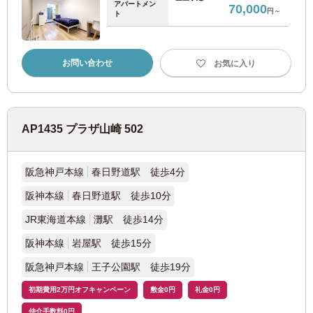
アパートメン
70,000
円～
ト
2026
年
8月
都営浅草線
(27)
1
お部屋探しのお客様専用
2
3
4
5
6
7
8
03-6712-4346
日暮里・舎人ライナー
お問い合わせ
(20)
お気に入り
9
10
11
12
13
14
15
入居予定者様・入居者様専用
16
17
18
19
20
21
22
03-6712-4344
都電荒川線
(21)
23
24
25
26
27
28
29
30
31
AP1435 プラザ山崎 502
東急電鉄
決定する
クリア
阪急神戸本線
春日野道駅 徒歩4分
東急東横線
(93)
阪神本線
春日野道駅 徒歩10分
東急田園都市線
(67)
JR東海道本線
灘駅 徒歩14分
阪神本線
岩屋駅 徒歩15分
東急大井町線
(43)
阪急神戸本線
王子公園駅 徒歩19分
東急世田谷線
(58)
初期費用2万円オフキャンペーン
敷金0円
礼金0円
仲介手数料0円