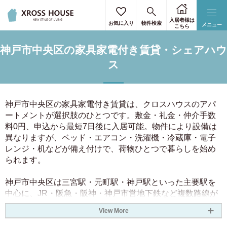
通勤・通学時間を選択
駅・路線を選択
詳細条件を選択
住所を選択
住所を選択
リセット
リセット
リセット
リセット
リセット
入居者様は
お気に入り
物件検索
メニュー
こちら
東京23区のみ選択
すべて選択
キーワードで絞り込む
通勤・通学の最寄り駅をご入力ください。
神戸市中央区の家具家電付き賃貸・シェアハウ
3駅まで指定することができます。
下限なし
上限なし
駅から探す
北海道
ス
30円
90円
北海道
(1)
目的駅
3.50円
80円
空き予定日
神戸市中央区の家具家電付き賃貸は、クロスハウスのアパ
40円
70円
まで
ートメントが選択肢のひとつです。敷金・礼金・仲介手数
関東
4.50円
60円
料0円、申込から最短7日後に入居可能。物件により設備は
路線から探す
所要時間
異なりますが、ベッド・エアコン・洗濯機・冷蔵庫・電子
50円
5.50円
東京都
(1024)
レンジ・机などが備え付けで、荷物ひとつで暮らしを始め
関東
大阪
愛知
駅徒歩
5.50円
50円
られます。
神奈川県
(167)
京都
奈良
兵庫
60円
4.50円
神戸市中央区は三宮駅・元町駅・神戸駅といった主要駅を
福岡
北海道
70円
40円
乗換回数
埼玉県
(51)
中心に、JR・阪急・阪神・神戸市営地下鉄など複数路線が
80円
3.50円
利用でき、大阪方面まで新快速で約22分とアクセスは抜
決定する
クリア
性別
View More
群。旧居留地・北野異人館街・南京町（中華街）など神戸
千葉県
(71)
90円
30円
関東
女性専用物件
らしい街並みに加え、大型商業施設・オフィスビルが集積