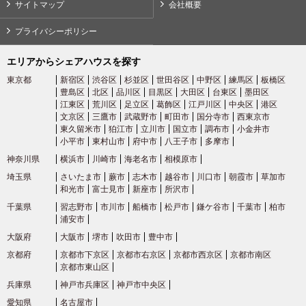
京成松戸線
(7)
サイトマップ
会社概要
プライバシーポリシー
京急電鉄
エリアからシェアハウスを探す
京急本線
(65)
東京都
新宿区
渋谷区
杉並区
世田谷区
中野区
練馬区
板橋区
豊島区
北区
品川区
目黒区
大田区
台東区
墨田区
江東区
荒川区
足立区
葛飾区
江戸川区
中央区
港区
京急空港線
(4)
文京区
三鷹市
武蔵野市
町田市
国分寺市
西東京市
東久留米市
狛江市
立川市
国立市
調布市
小金井市
小平市
東村山市
府中市
八王子市
多摩市
京急大師線
(6)
神奈川県
横浜市
川崎市
海老名市
相模原市
埼玉県
さいたま市
蕨市
志木市
越谷市
川口市
朝霞市
草加市
東武鉄道
和光市
富士見市
新座市
所沢市
千葉県
習志野市
市川市
船橋市
松戸市
鎌ケ谷市
千葉市
柏市
浦安市
東武東上線
(69)
大阪府
大阪市
堺市
吹田市
豊中市
京都府
京都市下京区
京都市右京区
京都市西京区
京都市南区
東武伊勢崎線
(35)
京都市東山区
兵庫県
神戸市兵庫区
神戸市中央区
東武大師線
(11)
愛知県
名古屋市