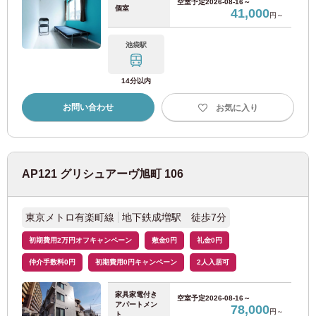
空室予定
2026-08-16～
個室
41,000
小田急電鉄
円～
池袋駅
小田急小田原線
(80)
14分以内
小田急多摩線
(2)
お問い合わせ
お気に入り
京成電鉄
京成押上線
(3)
AP121 グリシュアーヴ旭町 106
京成本線
(47)
東京メトロ有楽町線
地下鉄成増駅 徒歩7分
初期費用2万円オフキャンペーン
敷金0円
礼金0円
京成金町線
(9)
仲介手数料0円
初期費用0円キャンペーン
2人入居可
京成千葉線
(11)
家具家電付き
空室予定
2026-08-16～
アパートメン
78,000
円～
ト