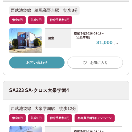
東急池上線
(34)
西武池袋線
練馬高野台駅 徒歩8分
東急目黒線
(41)
敷金0円
礼金0円
仲介手数料0円
空室予定
2026-08-16～
東急多摩川線
(9)
（女性専用）
個室
31,000
円～
東急新横浜線
(3)
お問い合わせ
お気に入り
西武鉄道
西武新宿線
(165)
SA223 SA-クロス大泉学園4
西武池袋線
(91)
西武池袋線
大泉学園駅 徒歩12分
西武有楽町線
(23)
敷金0円
礼金0円
仲介手数料0円
初期費用0円キャンペーン
西武豊島線
(15)
空室予定
2026-08-16～