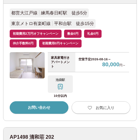
都営大江戸線
練馬春日町駅 徒歩5分
近畿日本鉄道
東京メトロ有楽町線
平和台駅 徒歩15分
近鉄南大阪線
(7)
初期費用2万円オフキャンペーン
敷金0円
礼金0円
仲介手数料0円
初期費用0円キャンペーン
近鉄大阪線
(4)
家具家電付き
空室予定
2026-08-16～
アパートメン
80,000
近鉄奈良線
(2)
円～
ト
池袋駅
阪急電鉄
10分以内
阪急千里線
(20)
お問い合わせ
お気に入り
阪急京都本線
(36)
阪急神戸本線
(8)
AP1498 清和荘 202