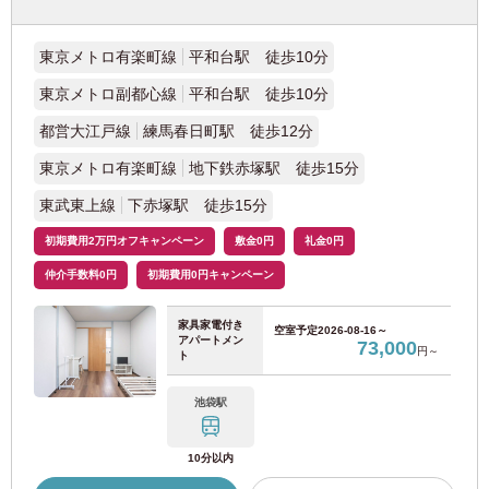
阪急宝塚本線
(4)
東京メトロ有楽町線
平和台駅 徒歩10分
東京メトロ副都心線
平和台駅 徒歩10分
愛知
都営大江戸線
練馬春日町駅 徒歩12分
東京メトロ有楽町線
地下鉄赤塚駅 徒歩15分
JR東日本
東武東上線
下赤塚駅 徒歩15分
初期費用2万円オフキャンペーン
JR東海道本線
(37)
敷金0円
礼金0円
仲介手数料0円
初期費用0円キャンペーン
近畿日本鉄道
家具家電付き
空室予定
2026-08-16～
アパートメン
73,000
円～
ト
近鉄南大阪線
(7)
池袋駅
近鉄名古屋線
(11)
10分以内
名古屋市交通局