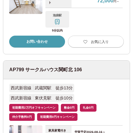
72,000
円～
ト
東武亀戸線
(1)
池袋駅
東武野田線
(7)
9分以内
お問い合わせ
お気に入り
北総鉄道
北総鉄道北総線
(8)
AP799 サークルハウス関町北 106
首都圏新都市鉄道
西武新宿線
武蔵関駅 徒歩13分
つくばエクスプレス
(10)
西武新宿線
東伏見駅 徒歩10分
初期費用2万円オフキャンペーン
敷金0円
礼金0円
東京臨海高速鉄道
仲介手数料0円
初期費用0円キャンペーン
りんかい線
(12)
家具家電付き
空室予定
2026-08-16～