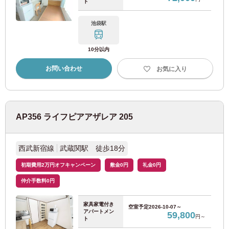
ト
池袋駅
10分以内
お問い合わせ
お気に入り
AP356 ライフピアアザレア 205
西武新宿線
武蔵関駅 徒歩18分
初期費用2万円オフキャンペーン
敷金0円
礼金0円
仲介手数料0円
家具家電付き
空室予定
2026-10-07～
アパートメン
59,800
円～
ト