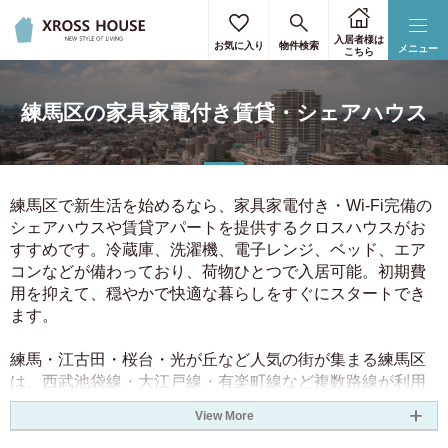
通勤・通学時間を選択
駅・路線を選択
詳細条件を選択
住所を選択
住所を選択
リセット
リセット
リセット
リセット
リセット
入居者様は
お気に入り
物件検索
メニュー
こちら
東京23区のみ選択
すべて選択
キーワードで絞り込む
通勤・通学の最寄り駅をご入力ください。
練馬区の家具家電付き賃貸・シェアハウス
3駅まで指定することができます。
下限なし
上限なし
駅から探す
北海道
30円
90円
北海道
(1)
目的駅
3.50円
80円
空き予定日
練馬区で新生活を始めるなら、家具家電付き・Wi-Fi完備の
40円
70円
まで
シェアハウスや賃貸アパートを提供するクロスハウスがお
関東
4.50円
60円
すすめです。冷蔵庫、洗濯機、電子レンジ、ベッド、エア
路線から探す
所要時間
コンなどが備わっており、荷物ひとつで入居可能。初期費
50円
5.50円
東京都
(1024)
用を抑えて、穏やかで快適な暮らしをすぐにスタートでき
関東
大阪
愛知
駅徒歩
5.50円
50円
ます。
神奈川県
(167)
京都
奈良
兵庫
60円
4.50円
練馬・江古田・桜台・光が丘など人気の街が集まる練馬区
福岡
北海道
70円
40円
乗換回数
埼玉県
(51)
は、西武池袋線・大江戸線・有楽町線など複数路線が利用
80円
3.50円
可能。自然も多く、住宅街としての落ち着いた雰囲気が魅
決定する
クリア
性別
View More
力です。
千葉県
(71)
90円
30円
関東
女性専用物件