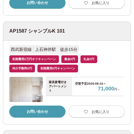
お問い合わせ
お気に入り
名古屋市営地下鉄桜通線
(29)
AP1587 シャンブルK 101
名古屋市営地下鉄鶴舞線
(23)
名古屋市営地下鉄東山線
(40)
西武新宿線
上石神井駅 徒歩15分
初期費用2万円オフキャンペーン
敷金0円
礼金0円
名古屋市営地下鉄名城線
(16)
仲介手数料0円
初期費用0円キャンペーン
名古屋鉄道
家具家電付き
空室予定
2026-08-16～
アパートメン
71,000
円～
ト
名鉄名古屋本線
(5)
お問い合わせ
お気に入り
JR東海
JR中央本線
(16)