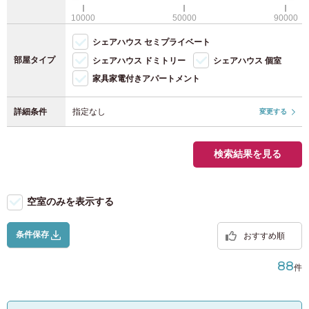
WiFi（無料）
JR京葉線
(8)
福岡県
(118)
10000
50000
90000
駐輪場（自転車）
シェアハウス セミプライベート
JR横浜線
(28)
駐輪場（原付）
部屋タイプ
シェアハウス ドミトリー
シェアハウス 個室
家具家電付きアパートメント
JR南武線
(40)
詳細条件
指定なし
変更する
JR横須賀線
(12)
JR東北本線
(4)
検索結果を見る
JR高崎線
(2)
空室のみを表示する
JR東海道本線
(37)
条件保存
おすすめ順
宇都宮線
(7)
88
件
JR武蔵野線
(9)