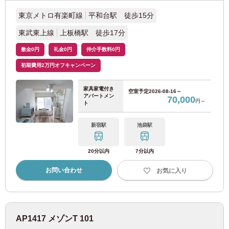
京阪電鉄
東京メトロ有楽町線
平和台駅 徒歩15分
京阪本線
(9)
東武東上線
上板橋駅 徒歩17分
敷金0円
礼金0円
仲介手数料0円
京阪中之島線
(1)
初期費用2万円オフキャンペーン
南海電鉄
家具家電付き
空室予定
2026-08-16～
アパートメン
70,000
円～
ト
南海本線
(10)
新宿駅
池袋駅
南海高野線
(8)
20分以内
7分以内
阪堺電気軌道
お問い合わせ
お気に入り
阪堺電軌阪堺線
(9)
AP1417 メゾンT 101
阪堺電軌上町線
(3)