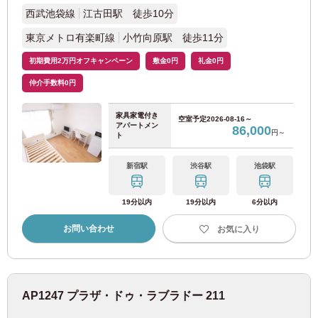
入居予定者様・入居者様専用
西武池袋線
江古田駅 徒歩10分
16
17
18
19
20
21
22
JR桜島線
(1)
03-6712-4344
23
24
25
26
27
28
29
東京メトロ有楽町線
小竹向原駅 徒歩11分
30
31
阪和線(天王寺～和歌山)
(14)
初期費用2万円オフキャンペーン
敷金0円
礼金0円
仲介手数料0円
JR東西線
(20)
決定する
クリア
家具家電付き
空室予定
2026-08-16～
JR京都線
(14)
アパートメン
86,000
円～
ト
おおさか東線
(21)
新宿駅
渋谷駅
池袋駅
阪神電鉄
19分以内
19分以内
6分以内
お問い合わせ
お気に入り
阪神なんば線
(10)
阪神本線
(9)
AP1247 プラザ・ドゥ・ラブラドー 211