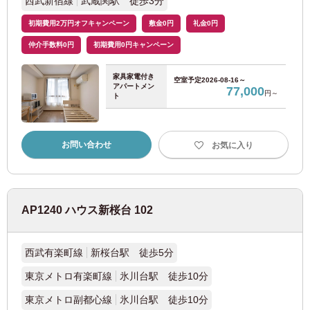
西武新宿線
武蔵関駅 徒歩3分
初期費用2万円オフキャンペーン
敷金0円
礼金0円
大阪メトロ谷町線
(31)
仲介手数料0円
初期費用0円キャンペーン
大阪メトロ長堀鶴見緑地線
(18)
家具家電付き
空室予定
2026-08-16～
アパートメン
77,000
円～
ト
大阪メトロ千日前線
(19)
大阪メトロ中央線
(15)
お問い合わせ
お気に入り
大阪メトロ堺筋線
(5)
AP1240 ハウス新桜台 102
大阪メトロ今里筋線
(28)
日
月
火
水
木
金
土
JR西日本
西武有楽町線
新桜台駅 徒歩5分
2026
年
8月
1
東京メトロ有楽町線
氷川台駅 徒歩10分
お部屋探しのお客様専用
大阪環状線
(33)
2
3
4
5
6
7
8
03-6712-4346
東京メトロ副都心線
氷川台駅 徒歩10分
9
10
11
12
13
14
15