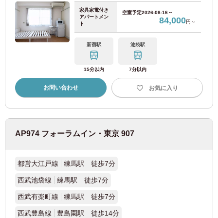
家具家電付き
空室予定
2026-08-16～
流鉄流山線
(1)
アパートメン
84,000
円～
ト
近畿日本鉄道
新宿駅
池袋駅
近鉄難波線
(1)
15分以内
7分以内
お問い合わせ
お気に入り
JR東海
JR関西本線
(1)
AP974 フォーラムイン・東京 907
神戸市交通局
都営大江戸線
練馬駅 徒歩7分
神戸市営地下鉄山手線
(1)
西武池袋線
練馬駅 徒歩7分
西武有楽町線
練馬駅 徒歩7分
埼玉新都市交通
西武豊島線
豊島園駅 徒歩14分