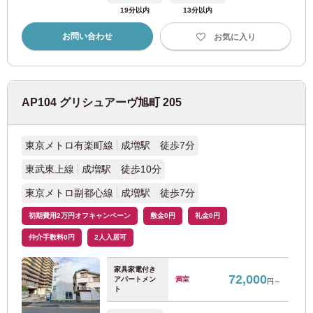
19分以内
13分以内
お問い合わせ
お気に入り
AP104 グリシュアーヴ旭町 205
東京メトロ有楽町線
成増駅 徒歩7分
東武東上線
成増駅 徒歩10分
東京メトロ副都心線
成増駅 徒歩7分
初期費用2万円オフキャンペーン
敷金0円
礼金0円
仲介手数料0円
2人入居可
家具家電付き
72,000
アパートメン
満室
円～
ト