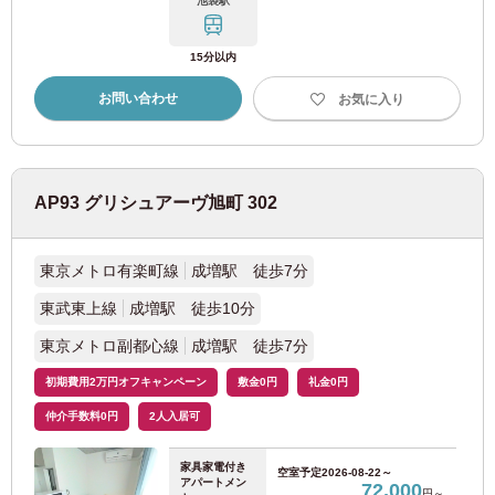
池袋駅
JR千歳線
(1)
15分以内
お問い合わせ
お気に入り
JR函館本線
(1)
札幌市交通局
AP93 グリシュアーヴ旭町 302
札幌市営地下鉄南北線
(1)
東京メトロ有楽町線
成増駅 徒歩7分
札幌市営地下鉄東豊線
(1)
東武東上線
成増駅 徒歩10分
東京メトロ副都心線
成増駅 徒歩7分
初期費用2万円オフキャンペーン
敷金0円
礼金0円
仲介手数料0円
2人入居可
家具家電付き
空室予定
2026-08-22～
アパートメン
72,000
円～