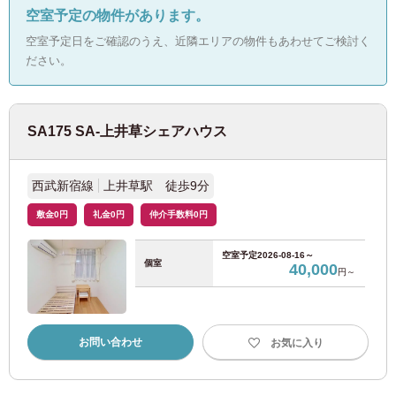
空室予定の物件があります。
JR青梅線
(2)
空室予定日をご確認のうえ、近隣エリアの物件もあわせてご検討く
ださい。
JR八高線
(1)
ＪＲ相模線
(1)
SA175 SA-上井草シェアハウス
東京メトロ
西武新宿線
上井草駅 徒歩9分
敷金0円
礼金0円
仲介手数料0円
東京メトロ丸ノ内線
(126)
空室予定
2026-08-16～
個室
東京メトロ銀座線
(12)
40,000
円～
東京メトロ半蔵門線
(6)
お問い合わせ
お気に入り
東京メトロ千代田線
(20)