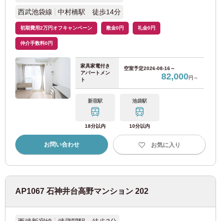
西武池袋線
中村橋駅 徒歩14分
ニューシャトル
(1)
初期費用2万円オフキャンペーン
敷金0円
礼金0円
仲介手数料0円
大阪
家具家電付き
空室予定
2026-08-16～
アパートメン
82,000
円～
ト
JR東日本
新宿駅
池袋駅
JR東海道本線
(37)
18分以内
10分以内
Osaka Metro
お問い合わせ
お気に入り
大阪メトロ四つ橋線
(15)
AP1067 石神井台高野マンション 202
大阪メトロ南港ポートタウン線
(3)
大阪メトロ御堂筋線
(46)