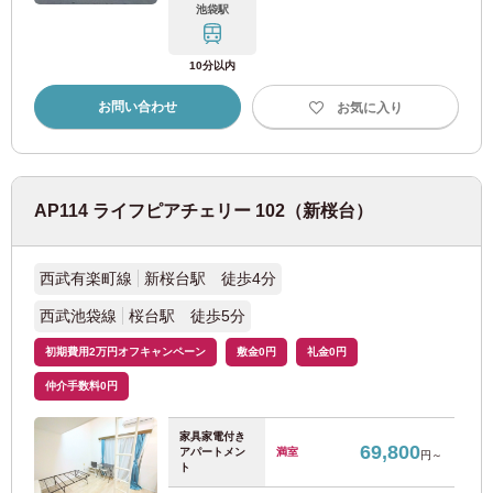
池袋駅
10分以内
お問い合わせ
お気に入り
AP114 ライフピアチェリー 102（新桜台）
西武有楽町線
新桜台駅 徒歩4分
西武池袋線
桜台駅 徒歩5分
初期費用2万円オフキャンペーン
敷金0円
礼金0円
仲介手数料0円
家具家電付き
88
88
88
88
88
69,800
検索の条件を変更する
アパートメン
満室
検索結果を見る
検索結果を見る
検索結果を見る
検索結果を見る
検索結果を見る
円～
該当物件
該当物件
該当物件
該当物件
該当物件
件
件
件
件
件
ト
駅・路線/住所/通勤・通学時間/その他詳細条件から探す