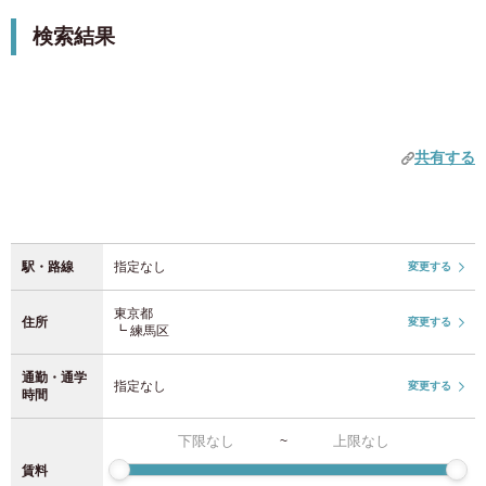
クロスハウスでは、男女共用・女性専用・完全個室タイプ
女性専用物件を除外
検索結果
駅を追加する
などさまざまな物件を展開。シェアハウスでの交流や、静
JR東日本
中部
かに過ごせるアパートまで選べます。敷金・礼金不要で短
キャンペーン
期滞在にも柔軟に対応。練馬区で安心の住まいをクロスハ
愛知県
(52)
家賃1か月0円キャンペーン
JR山手線
(92)
ウスが提供します。
初期費用0円キャンペーン
共有する
JR中央・総武線
(210)
近畿
初期費用2万円オフキャンペーン
初期費用半額キャンペーン
JR埼京線
(37)
奈良県
(1)
敷金0円
駅・路線
指定なし
変更する
京都府
礼金0円
(9)
JR湘南新宿ライン
(24)
仲介手数料0円
東京都
住所
変更する
大阪府
(165)
┗ 練馬区
上野東京ライン
(4)
期間限定！入居日の52日前から申込みOK（通常37日前）
通勤・通学
兵庫県
(5)
指定なし
変更する
JR常磐線
(32)
特徴タグ
時間
設備
~
JR京浜東北線
(70)
九州
2人入居可
賃料