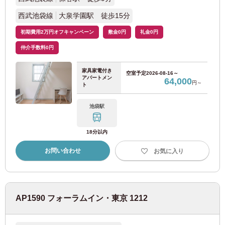
阪急電鉄
西武池袋線
大泉学園駅 徒歩15分
初期費用2万円オフキャンペーン
敷金0円
礼金0円
阪急京都本線
(36)
仲介手数料0円
京福電気鉄道
家具家電付き
空室予定
2026-08-16～
アパートメン
64,000
円～
ト
京福電鉄嵐山本線
(2)
池袋駅
京都市交通局
18分以内
京都市営地下鉄烏丸線
(2)
お問い合わせ
お気に入り
京都市営地下鉄東西線
(1)
AP1590 フォーラムイン・東京 1212
奈良