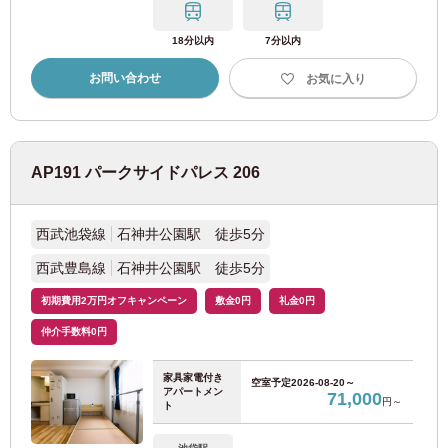
福岡市営地下鉄空港線
(96)
18分以内
7分以内
福岡市営地下鉄七隈線
お問い合わせ
(55)
お気に入り
福岡市営地下鉄箱崎線
(31)
AP191 パークサイドパレス 206
西日本鉄道
西武池袋線
石神井公園駅 徒歩5分
西鉄天神大牟田線
(27)
西武豊島線
石神井公園駅 徒歩5分
西鉄貝塚線
(1)
初期費用2万円オフキャンペーン
敷金0円
礼金0円
仲介手数料0円
家具家電付き
北海道
空室予定
2026-08-20～
アパートメン
71,000
円～
ト
JR北海道