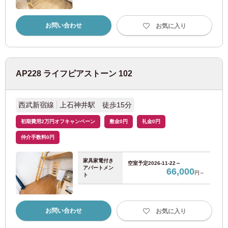
お問い合わせ
お気に入り
AP228 ライフピアストーン 102
西武新宿線
上石神井駅 徒歩15分
初期費用2万円オフキャンペーン
敷金0円
礼金0円
仲介手数料0円
家具家電付き
空室予定
2026-11-22～
アパートメン
66,000
円～
ト
お問い合わせ
お気に入り