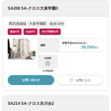
東京メトロ有楽町線
(67)
SA208 SA-クロス大泉学園3
東京メトロ副都心線
(69)
西武池袋線
大泉学園駅 徒歩14分
東京メトロ日比谷線
(22)
敷金0円
礼金0円
仲介手数料0円
東京メトロ東西線
(86)
空室予定
2026-08-16～
個室
39,000
円～
東京メトロ南北線
(15)
池袋駅
東京都交通局
17分以内
お問い合わせ
お気に入り
都営大江戸線
(119)
都営三田線
(53)
SA214 SA-クロス氷川台2
都営新宿線
(22)