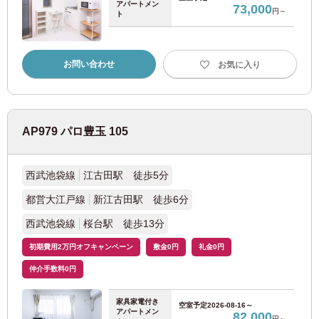
アパートメン
73,000
円～
ト
横浜市交通局
ブルーライン
お問い合わせ
(18)
お気に入り
JR西日本
AP979 パロ豊玉 105
JR東西線
(20)
西武池袋線
江古田駅 徒歩5分
奈良線
(3)
都営大江戸線
新江古田駅 徒歩6分
新京成電鉄
西武池袋線
桜台駅 徒歩13分
初期費用2万円オフキャンペーン
敷金0円
礼金0円
新京成線
(4)
仲介手数料0円
相模鉄道
家具家電付き
空室予定
2026-08-16～
アパートメン
82,000
円～