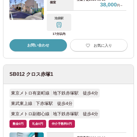
個室
38,000
円～
西武国分寺線
(4)
池袋駅
西武多摩湖線
(5)
17分以内
お問い合わせ
お気に入り
京王電鉄
京王線
(110)
SB012 クロス赤塚1
京王新線
(20)
東京メトロ有楽町線
地下鉄赤塚駅 徒歩4分
京王井の頭線
(46)
東武東上線
下赤塚駅 徒歩4分
京王相模原線
(3)
東京メトロ副都心線
地下鉄赤塚駅 徒歩4分
敷金0円
礼金0円
仲介手数料0円
京王高尾線
(1)