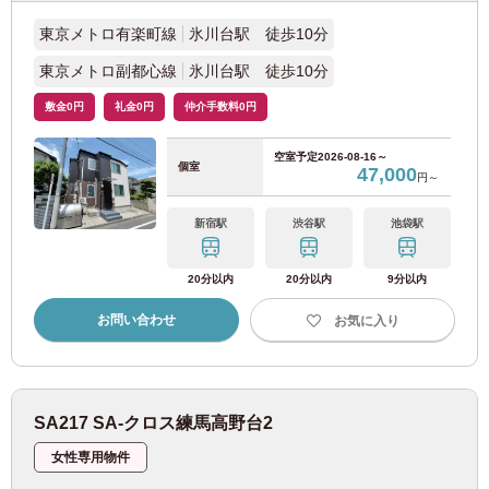
東京メトロ有楽町線
氷川台駅 徒歩10分
都営浅草線
(27)
東京メトロ副都心線
氷川台駅 徒歩10分
日暮里・舎人ライナー
(20)
敷金0円
礼金0円
仲介手数料0円
都電荒川線
(21)
空室予定
2026-08-16～
個室
47,000
円～
東急電鉄
新宿駅
渋谷駅
池袋駅
東急東横線
(93)
20分以内
20分以内
9分以内
お問い合わせ
お気に入り
東急田園都市線
(67)
東急大井町線
(43)
SA217 SA-クロス練馬高野台2
東急世田谷線
(58)
女性専用物件