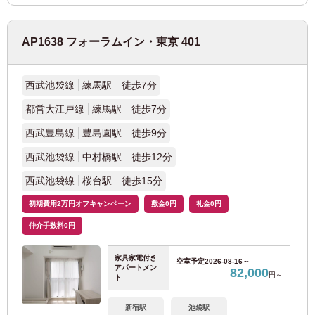
阪神本線
(9)
AP1638 フォーラムイン・東京 401
阪急電鉄
西武池袋線
練馬駅 徒歩7分
都営大江戸線
練馬駅 徒歩7分
阪急神戸本線
(8)
西武豊島線
豊島園駅 徒歩9分
西武池袋線
中村橋駅 徒歩12分
福岡
西武池袋線
桜台駅 徒歩15分
初期費用2万円オフキャンペーン
敷金0円
礼金0円
JR九州
仲介手数料0円
JR鹿児島本線
(68)
家具家電付き
空室予定
2026-08-16～
アパートメン
82,000
円～
ト
福岡市交通局
新宿駅
池袋駅