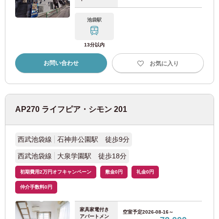
京成松戸線
(7)
池袋駅
京急電鉄
13分以内
京急本線
(65)
お問い合わせ
お気に入り
京急空港線
(4)
京急大師線
(6)
AP270 ライフピア・シモン 201
東武鉄道
西武池袋線
石神井公園駅 徒歩9分
西武池袋線
大泉学園駅 徒歩18分
東武東上線
(69)
初期費用2万円オフキャンペーン
敷金0円
礼金0円
東武伊勢崎線
(35)
仲介手数料0円
家具家電付き
東武大師線
(11)
空室予定
2026-08-16～
アパートメン