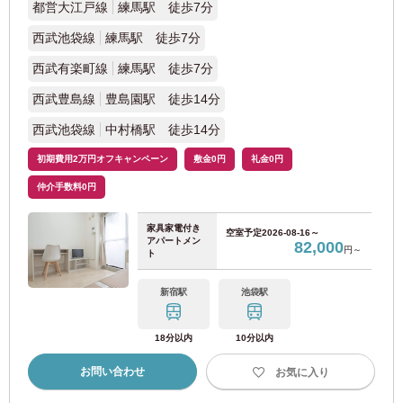
都営大江戸線
練馬駅 徒歩7分
近畿日本鉄道
西武池袋線
練馬駅 徒歩7分
西武有楽町線
練馬駅 徒歩7分
近鉄南大阪線
(7)
西武豊島線
豊島園駅 徒歩14分
近鉄大阪線
(4)
西武池袋線
中村橋駅 徒歩14分
初期費用2万円オフキャンペーン
敷金0円
礼金0円
近鉄奈良線
(2)
仲介手数料0円
家具家電付き
空室予定
2026-08-16～
アパートメン
82,000
円～
兵庫
ト
新宿駅
池袋駅
JR東日本
18分以内
10分以内
JR東海道本線
(37)
お問い合わせ
お気に入り
阪神電鉄