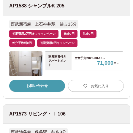
AP1588 シャンブルK 205
京都
西武新宿線
上石神井駅 徒歩15分
初期費用2万円オフキャンペーン
敷金0円
礼金0円
JR東日本
仲介手数料0円
初期費用0円キャンペーン
JR東海道本線
(37)
家具家電付き
空室予定
2026-08-16～
アパートメン
71,000
円～
ト
JR西日本
お問い合わせ
お気に入り
JR京都線
(14)
京阪電鉄
AP1573 リビング・Ⅰ 106
京阪本線
(9)
西武池袋線
保谷駅 徒歩9分