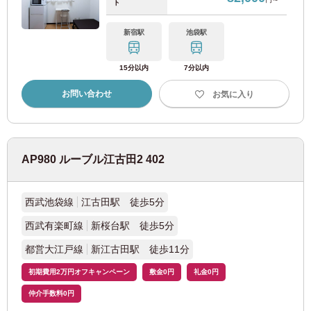
ト
相鉄本線
(6)
新宿駅
池袋駅
多摩都市モノレール
15分以内
7分以内
お問い合わせ
お気に入り
多摩モノレール
(5)
東葉高速鉄道
AP980 ルーブル江古田2 402
東葉高速線
(1)
西武池袋線
江古田駅 徒歩5分
埼玉高速鉄道
西武有楽町線
新桜台駅 徒歩5分
都営大江戸線
新江古田駅 徒歩11分
埼玉高速鉄道線
(5)
初期費用2万円オフキャンペーン
敷金0円
礼金0円
流鉄
仲介手数料0円