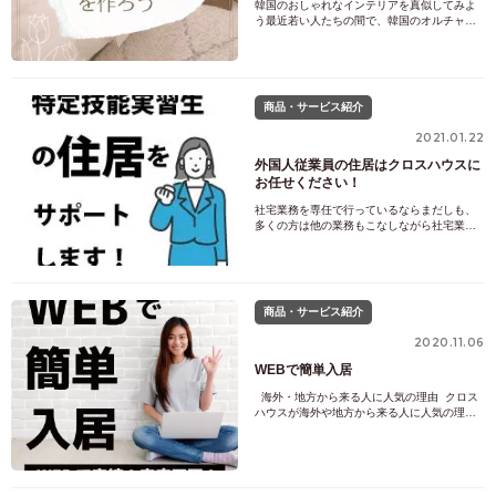
韓国のおしゃれなインテリアを真似してみよ
う最近若い人たちの間で、韓国のオルチャン
部屋が大流行していますね！韓国ってカフェ
とかもインテリアがおしゃれなところが多い
ですが、若い女性たちのお部屋のインテリア
もシンプルかつアンニュイな色味でまとめら
れていて、とってもおしゃれなんです。
商品・サービス紹介
2021.01.22
外国人従業員の住居はクロスハウスに
お任せください！
社宅業務を専任で行っているならまだしも、
多くの方は他の業務もこなしながら社宅業務
を行っているのが実情です。そんな多くの企
業様で、以下のようなお悩みを持たれていま
す.〇外国人OKの物件が見つからない〇保証
人が必要（保証人不要、緊急連絡先のみ）〇
コストを削減したい〇離職率が不安（⇒1か月
商品・サービス紹介
からの短期契約も
2020.11.06
WEBで簡単入居
海外・地方から来る人に人気の理由 クロス
ハウスが海外や地方から来る人に人気の理由
は3つ!!※お部屋によっては鍵の形状で物理鍵
のみ利用可能なお部屋もございます。その場
合はご来社が必要になります。 具体的にどう
いうこと？？↓↓↓直接物件をみなくても、360
度カメラで内覧の疑似体