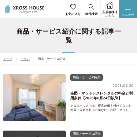
入居者様は
お気に入り
物件検索
メニュー
こちら
商品・サービス紹介に関する記事一
覧
トップ
コラム
商品・サービス紹介
商品・サービス紹介
2026.06.20
布団・マットレスレンタルの料金と利
用条件【2026年6月24日以降】
クロスハウスでは、寝具が備え付けでないお
部屋に入居される方向けに、布団・マットレ
スのレンタルサービスを提供しています。入
居初日から寝具が使えるので、短期で住む方
や、地方・海外からの引っ越しで寝具を運ぶ
のが大変な方に便利です。原則は布団とマッ
トレスのセットレンタルで、マットレス常設
商品・サービス紹介
のお部屋なら布団だけ