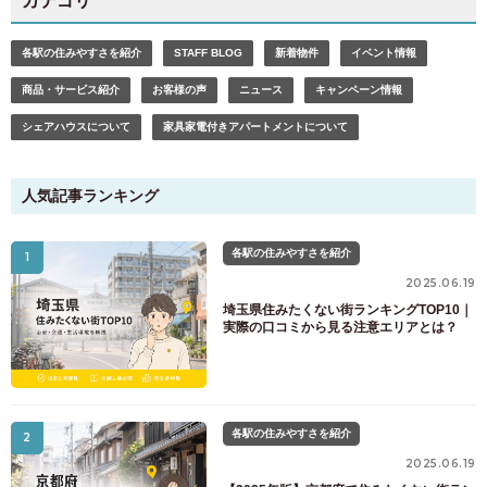
カテゴリ
各駅の住みやすさを紹介
STAFF BLOG
新着物件
イベント情報
商品・サービス紹介
お客様の声
ニュース
キャンペーン情報
シェアハウスについて
家具家電付きアパートメントについて
人気記事ランキング
各駅の住みやすさを紹介
1
2025.06.19
お部屋探しのお客様専用
03-6712-4346
埼玉県住みたくない街ランキングTOP10｜
実際の口コミから見る注意エリアとは？
入居予定者様・入居者様専用
03-6712-4344
各駅の住みやすさを紹介
2
2025.06.19