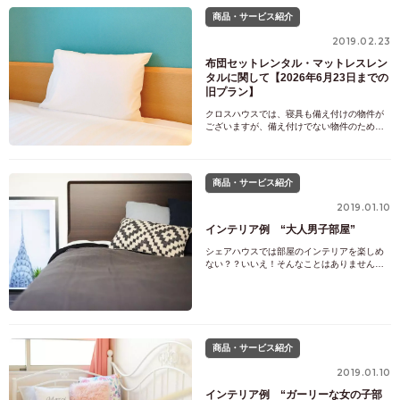
商品・サービス紹介
2019.02.23
布団セットレンタル・マットレスレン
タルに関して【2026年6月23日までの
旧プラン】
クロスハウスでは、寝具も備え付けの物件が
ございますが、備え付けでない物件のために
レンタルサービスも提供しています。短期利
用の方や、地方からの引っ越しで入居日当日
から寝具があった方が便利な方など、是非レ
ンタルサービスをご検討ください。
商品・サービス紹介
2019.01.10
インテリア例 “大人男子部屋”
シェアハウスでは部屋のインテリアを楽しめ
ない？？いいえ！そんなことはありません！
今回はクロスハウスに多いタイプのお部屋
で、インテリア例を掲載します。第二弾は、
白と黒を基調とした大人男子をイメージして
作りましたヽ(^o^)丿▼▼▼Before▼Afterいか
がでしょうか？？今回は大人な男性をイメー
ジし
商品・サービス紹介
2019.01.10
インテリア例 “ガーリーな女の子部