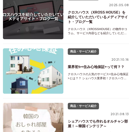
2025.05.08
クロスハウス（XROSS HOUSE）を
紹介していただいているメディアサイ
ト・ブログ一覧
クロスハウス（XROSSHOUSE）の物件やコ
ラム、サービス内容などを紹介していただい
ている外部メディアやブログを一覧でご紹介
しています。第三者の視点からクロスハウス
を知りたい方におすすめです。
商品・サービス紹介
2021.10.16
業界初✨<住み心地保証>って何？？
クロスハウスの人気のサービス<住み心地保証
>とは？？ シェハウス業界初！クロスハウス
の<住み心地保証>とは、ルームメイトと上手
くいかない見学する時間がないのでどこでも
いいから入居した物件がイメージと違う勤務
場所（キャンパス）が変わった など、どんな
理由でも
商品・サービス紹介
2021.08.13
シェアハウスでも作れるオルチャン部
屋！～韓国インテリア～