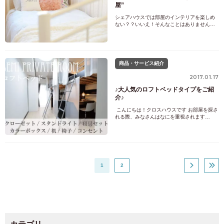
屋”
シェアハウスでは部屋のインテリアを楽しめ
ない？？いいえ！そんなことはありません！
今回はクロスハウスに多いタイプのお部屋
で、インテリア例を掲載します。第一弾は、
ピンクと白い家具が設置されているお部屋を
ガーリーな女の子部屋に変身させてみまし
た！▼▼▼Before▼Afterいかがでしょう
商品・サービス紹介
か？？ピンクのパ
2017.01.17
♪大人気のロフトベッドタイプをご紹
介♪
こんにちは！クロスハウスです お部屋を探さ
れる際、みなさんはなにを重視されます
か？？ 価格、部屋タイプ、場所など... いろん
な条件があると思いますが、今日はクロスハ
ウスでも大人気の部屋タイプ、ロフトベッド
タイプの紹介をしようと思います！ &nbs
1
2