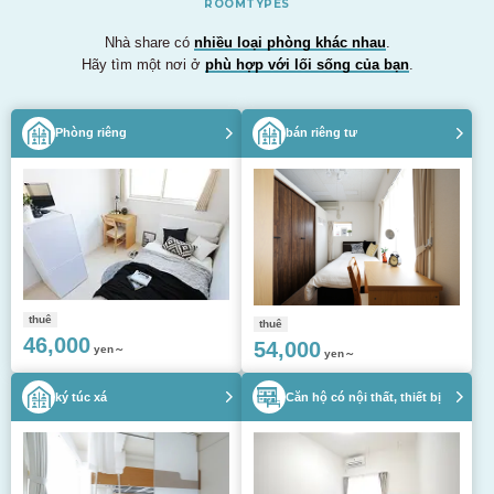
ROOMTYPES
Nhà share có
nhiều loại phòng khác nhau
.
Hãy tìm một nơi ở
phù hợp với lối sống của bạn
.
Phòng riêng
bán riêng tư
thuê
thuê
46,000
54,000
yen～
yen～
ký túc xá
Căn hộ có nội thất, thiết bị