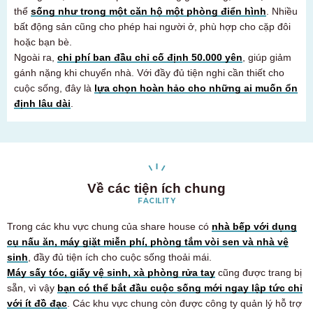
Chỉ dành cho cư dân tương lai và hiện tại
thể
sống như trong một căn hộ một phòng điển hình
. Nhiều
03-6712-4344
bất động sản cũng cho phép hai người ở, phù hợp cho cặp đôi
hoặc bạn bè.
Ngoài ra,
chi phí ban đầu chỉ cố định 50.000 yên
, giúp giảm
gánh nặng khi chuyển nhà. Với đầy đủ tiện nghi cần thiết cho
cuộc sống, đây là
lựa chọn hoàn hảo cho những ai muốn ổn
định lâu dài
.
Về các tiện ích chung
FACILITY
Trong các khu vực chung của share house có
nhà bếp với dụng
cụ nấu ăn, máy giặt miễn phí, phòng tắm vòi sen và nhà vệ
sinh
, đầy đủ tiện ích cho cuộc sống thoải mái.
Máy sấy tóc, giấy vệ sinh, xà phòng rửa tay
cũng được trang bị
sẵn, vì vậy
bạn có thể bắt đầu cuộc sống mới ngay lập tức chỉ
với ít đồ đạc
. Các khu vực chung còn được công ty quản lý hỗ trợ