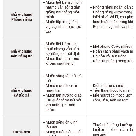
Muốn tiết kiệm chi phí
nhưng vẫn sống gần
Phòng riêng hoàn toàn có
giống như sống một
Phòng riêng được trang bị 
nhà ở chung
mình
thiết bị và Wi-Fi, cho phé
Phòng riêng
Muốn tập trung làm
hoạt hoàn toàn trong khôn
việc tại nhà hoặc học
Bếp, nhà vệ sinh và phòn
tập
Muốn tiết kiệm tiền
Một phòng được nhiều ng
thuê nhưng vẫn cần
nhà ở chung
Ngăn cách bằng vách ngă
sự riêng tư nhất định
bán riêng tư
Có bàn và đèn riêng
Muốn thư giãn trong
Rẻ hơn phòng riêng trong
không gian riêng
Muốn sống rẻ nhất có
thể
Mong muốn lưu trú
Kiểu phòng chung
nhà ở chung
ngắn hạn
Tiền thuê thuộc loại rẻ nh
ký túc xá
Muốn tận hưởng giao
Mỗi người có một giường 
lưu quốc tế và kết nối
cắm, đèn, bàn và rèm
với những cư dân
khác
Muốn sống ổn định
Thuê nhà thông thường có
lâu dài
thiết bị, lại không cần đặ
Furnished
Mong muốn sống một
môi giới