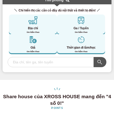
Tìm phòng
Chỉ hiển thị các căn có đầy đủ nội thất và thiết bị điện!
Địa chỉ
Ga / Tuyến
tìm kiếm theo
tìm kiếm theo
Giá
Thời gian đi làm/học
tìm kiếm theo
tìm kiếm theo
Share house của XROSS HOUSE mang đến "4
số 0!"
POINTS