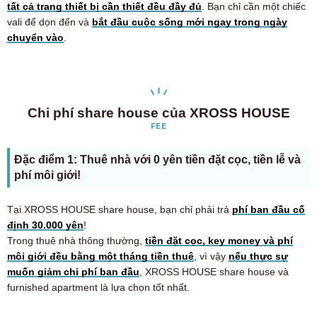
tất cả trang thiết bị cần thiết đều đầy đủ
. Bạn chỉ cần một chiếc
vali để dọn đến và
bắt đầu cuộc sống mới ngay trong ngày
chuyển vào
.
Chi phí share house của XROSS HOUSE
FEE
Đặc điểm 1: Thuê nhà với 0 yên tiền đặt cọc, tiền lễ và
phí môi giới!
Tại XROSS HOUSE share house, bạn chỉ phải trả
phí ban đầu cố
định 30.000 yên
!
Trong thuê nhà thông thường,
tiền đặt cọc, key money và phí
môi giới đều bằng một tháng tiền thuê
, vì vậy
nếu thực sự
muốn giảm chi phí ban đầu
, XROSS HOUSE share house và
furnished apartment là lựa chọn tốt nhất.