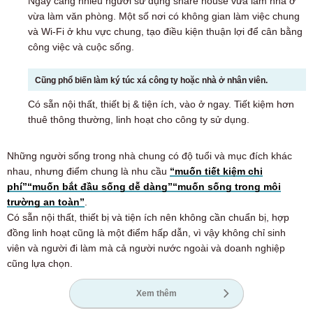
Ngày càng nhiều người sử dụng share house vừa làm nhà ở
vừa làm văn phòng. Một số nơi có không gian làm việc chung
và Wi-Fi ở khu vực chung, tạo điều kiện thuận lợi để cân bằng
công việc và cuộc sống.
Cũng phổ biến làm ký túc xá công ty hoặc nhà ở nhân viên.
Có sẵn nội thất, thiết bị & tiện ích, vào ở ngay. Tiết kiệm hơn
thuê thông thường, linh hoạt cho công ty sử dụng.
Những người sống trong nhà chung có độ tuổi và mục đích khác
nhau, nhưng điểm chung là nhu cầu
“muốn tiết kiệm chi
phí”
“muốn bắt đầu sống dễ dàng”
“muốn sống trong môi
trường an toàn”
.
Có sẵn nội thất, thiết bị và tiện ích nên không cần chuẩn bị, hợp
đồng linh hoạt cũng là một điểm hấp dẫn, vì vậy không chỉ sinh
viên và người đi làm mà cả người nước ngoài và doanh nghiệp
cũng lựa chọn.
Xem thêm