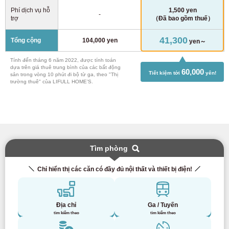
Phí dịch vụ hỗ
1,500 yen
-
trợ
（Đã bao gồm thuế）
41,300
Tổng cộng
104,000 yen
yen～
Tính đến tháng 6 năm 2022, được tính toán
dựa trên giá thuê trung bình của các bất động
60,000
Tiết kiệm tới
yên!
sản trong vòng 10 phút đi bộ từ ga, theo "Thị
trường thuê" của LIFULL HOME’S.
Tìm phòng
Chỉ hiển thị các căn có đầy đủ nội thất và thiết bị điện!
Địa chỉ
Ga / Tuyến
tìm kiếm theo
tìm kiếm theo