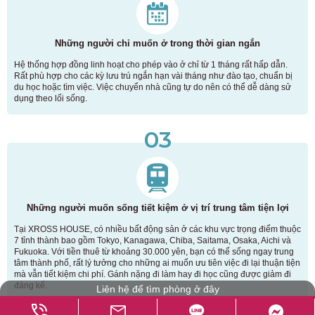
Những người chỉ muốn ở trong thời gian ngắn
Hệ thống hợp đồng linh hoạt cho phép vào ở chỉ từ 1 tháng rất hấp dẫn.
Rất phù hợp cho các kỳ lưu trú ngắn hạn vài tháng như đào tạo, chuẩn bị
du học hoặc tìm việc. Việc chuyển nhà cũng tự do nên có thể dễ dàng sử
dụng theo lối sống.
03
Những người muốn sống tiết kiệm ở vị trí trung tâm tiện lợi
Tại XROSS HOUSE, có nhiều bất động sản ở các khu vực trọng điểm thuộc
7 tỉnh thành bao gồm Tokyo, Kanagawa, Chiba, Saitama, Osaka, Aichi và
Fukuoka. Với tiền thuê từ khoảng 30.000 yên, bạn có thể sống ngay trung
tâm thành phố, rất lý tưởng cho những ai muốn ưu tiên việc đi lại thuận tiện
mà vẫn tiết kiệm chi phí. Gánh nặng đi làm hay đi học cũng được giảm đi
đáng kể.
Liên hệ để tìm phòng ở đây