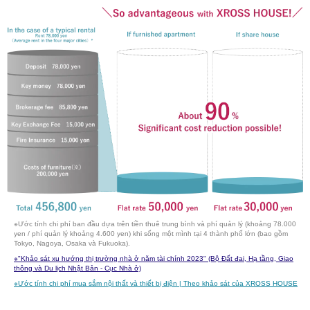
※Ước tính chi phí ban đầu dựa trên tiền thuê trung bình và phí quản lý (khoảng 78.000
yen / phí quản lý khoảng 4.600 yen) khi sống một mình tại 4 thành phố lớn (bao gồm
Tokyo, Nagoya, Osaka và Fukuoka).
※
"Khảo sát xu hướng thị trường nhà ở năm tài chính 2023" (Bộ Đất đai, Hạ tầng, Giao
thông và Du lịch Nhật Bản - Cục Nhà ở)
※
Ước tính chi phí mua sắm nội thất và thiết bị điện | Theo khảo sát của XROSS HOUSE