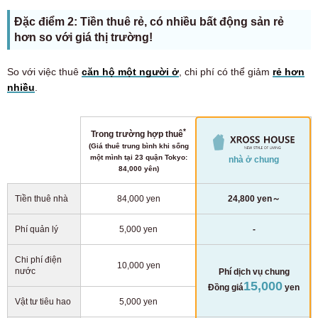
Đặc điểm 2: Tiền thuê rẻ, có nhiều bất động sản rẻ
hơn so với giá thị trường!
So với việc thuê
căn hộ một người ở
, chi phí có thể giảm
rẻ hơn
nhiều
.
*
Trong trường hợp thuê
(Giá thuê trung bình khi sống
một mình tại 23 quận Tokyo:
nhà ở chung
84,000 yên)
Tiền thuê nhà
84,000 yen
24,800 yen～
Phí quản lý
5,000 yen
-
Chi phí điện
10,000 yen
nước
Phí dịch vụ chung
15,000
Đồng giá
yen
Vật tư tiêu hao
5,000 yen