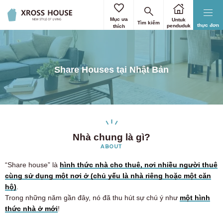
Mục ưa
Untuk
Tìm kiếm
thực đơn
penduduk
thích
Share Houses tại Nhật Bản
Nhà chung là gì?
ABOUT
“Share house” là
hình thức nhà cho thuê, nơi nhiều người thuê
cùng sử dụng một nơi ở (chủ yếu là nhà riêng hoặc một căn
hộ)
.
Trong những năm gần đây, nó đã thu hút sự chú ý như
một hình
thức nhà ở mới
!