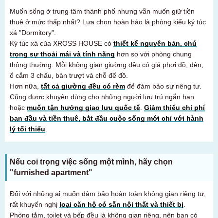
Muốn sống ở trung tâm thành phố nhưng vẫn muốn giữ tiền
thuê ở mức thấp nhất? Lựa chọn hoàn hảo là phòng kiểu ký túc
xá "Dormitory".
Ký túc xá của XROSS HOUSE có
thiết kế nguyên bản, chú
trọng sự thoải mái và tính năng
hơn so với phòng chung
thông thường. Mỗi không gian giường đều có giá phơi đồ, đèn,
ổ cắm 3 chấu, bàn trượt và chỗ để đồ.
Hơn nữa,
tất cả giường đều có rèm
để đảm bảo sự riêng tư.
Cũng được khuyên dùng cho những người lưu trú ngắn hạn
hoặc
muốn tận hưởng giao lưu quốc tế
.
Giảm thiểu chi phí
ban đầu và tiền thuê, bắt đầu cuộc sống mới chỉ với hành
lý tối thiểu
.
Nếu coi trọng việc sống một mình, hãy chọn
"furnished apartment"
Đối với những ai muốn đảm bảo hoàn toàn không gian riêng tư,
Dành cho khách hàng đang tìm phòng
rất khuyến nghị
loại căn hộ có sẵn nội thất và thiết bị
.
03-6712-4346
Phòng tắm, toilet và bếp đều là không gian riêng, nên bạn có