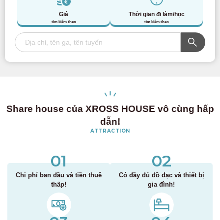
Giá
Thời gian đi làm/học
tìm kiếm theo
tìm kiếm theo
Share house của XROSS HOUSE vô cùng hấp
dẫn!
ATTRACTION
01
02
Chi phí ban đầu và tiền thuê
Có đầy đủ đồ đạc và thiết bị
thấp!
gia đình!