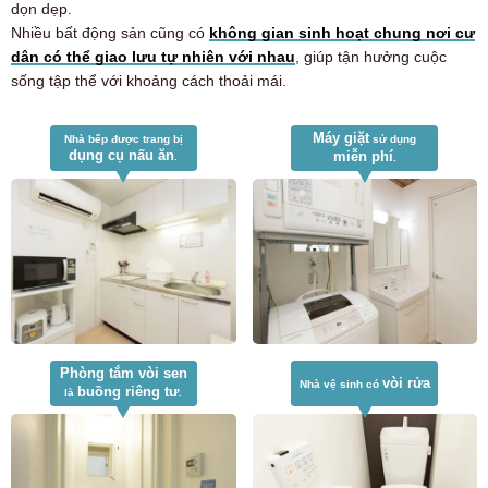
dọn dẹp.
Nhiều bất động sản cũng có
không gian sinh hoạt chung nơi cư
dân có thể giao lưu tự nhiên với nhau
, giúp tận hưởng cuộc
sống tập thể với khoảng cách thoải mái.
Máy giặt
Nhà bếp được trang bị
sử dụng
dụng cụ nấu ăn
miễn phí
.
.
Phòng tắm vòi sen
vòi rửa
Nhà vệ sinh có
buồng riêng tư
là
.