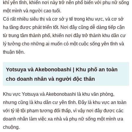
khí yên tĩnh, khiến nơi này trở nên phổ biến với phụ nữ sống
Chỉ dành cho cư dân tương lai và hiện tại
03-6712-4344
một mình và người cao tuổi.
Có rất nhiều siêu thị và cơ sở y tế trong khu vực, và cơ sở
hạ tầng được phát triển tốt. Nơi đây cũng dễ dàng tiếp cận
từ trung tâm thành phố, khiến nơi đây trở thành khu dân cư
lý tưởng cho những ai muốn có một cuộc sống yên tĩnh và
thuận tiện.
Yotsuya và Akebonobashi | Khu phố an toàn
cho doanh nhân và người độc thân
Khu vực Yotsuya và Akebonobashi là khu văn phòng,
nhưng cũng là khu dân cư yên tĩnh. Đây là khu vực an toàn
với tỷ lệ tội phạm tương đối thấp, vì vậy nơi đây được các
doanh nhân làm việc xa nhà và phụ nữ sống một mình ưa
chuộng.