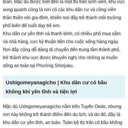
toàn. Mặc dù được biết đến là một thị trấn sinh viên, khu vực
xung quanh cũng là nơi có các khu dân cư và công viên
thân thiện với gia đình, khiến nơi đây trở thành môi trường
phổ biến để nuôi dạy trẻ em.
Khu dân cư yên tĩnh và thanh bình, có nhiều phố mua sắm
và nhà hàng, cực kỳ thuận tiện cho cuộc sống hàng ngày.
Nơi đây cũng dễ dàng di chuyển đến trung tâm thành phố,
trở thành khu vực được khuyến nghị cho những ai muốn
sống an toàn tại Phường Shinjuku.
Ushigomeyanagicho | Khu dân cư có bầu
không khí yên tĩnh và tiện lợi
Mặc dù Ushigomeyanagicho nằm trên Tuyến Oedo, nhưng
nơi này không trở thành điểm đến du lịch, và do đó, đây là
Dành cho khách hàng đang tìm phòng
03-6712-4346
khu dân cư yên tĩnh, an toàn. Toàn bộ thị trấn có bầu không