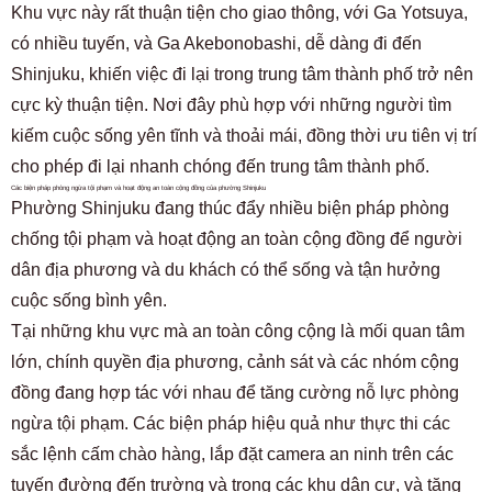
Khu vực này rất thuận tiện cho giao thông, với Ga Yotsuya,
có nhiều tuyến, và Ga Akebonobashi, dễ dàng đi đến
Shinjuku, khiến việc đi lại trong trung tâm thành phố trở nên
cực kỳ thuận tiện. Nơi đây phù hợp với những người tìm
kiếm cuộc sống yên tĩnh và thoải mái, đồng thời ưu tiên vị trí
cho phép đi lại nhanh chóng đến trung tâm thành phố.
Các biện pháp phòng ngừa tội phạm và hoạt động an toàn cộng đồng của phường Shinjuku
Phường Shinjuku đang thúc đẩy nhiều biện pháp phòng
chống tội phạm và hoạt động an toàn cộng đồng để người
dân địa phương và du khách có thể sống và tận hưởng
cuộc sống bình yên.
Tại những khu vực mà an toàn công cộng là mối quan tâm
lớn, chính quyền địa phương, cảnh sát và các nhóm cộng
đồng đang hợp tác với nhau để tăng cường nỗ lực phòng
ngừa tội phạm. Các biện pháp hiệu quả như thực thi các
sắc lệnh cấm chào hàng, lắp đặt camera an ninh trên các
tuyến đường đến trường và trong các khu dân cư, và tăng