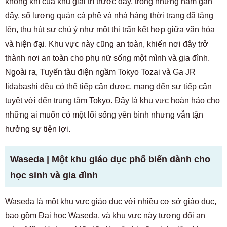
không khí của khu giải trí trước đây, trong những năm gần
đây, số lượng quán cà phê và nhà hàng thời trang đã tăng
lên, thu hút sự chú ý như một thị trấn kết hợp giữa văn hóa
và hiện đại. Khu vực này cũng an toàn, khiến nơi đây trở
thành nơi an toàn cho phụ nữ sống một mình và gia đình.
Ngoài ra, Tuyến tàu điện ngầm Tokyo Tozai và Ga JR
Iidabashi đều có thể tiếp cận được, mang đến sự tiếp cận
tuyệt vời đến trung tâm Tokyo. Đây là khu vực hoàn hảo cho
những ai muốn có một lối sống yên bình nhưng vẫn tận
hưởng sự tiện lợi.
Waseda | Một khu giáo dục phổ biến dành cho
học sinh và gia đình
Waseda là một khu vực giáo dục với nhiều cơ sở giáo dục,
bao gồm Đại học Waseda, và khu vực này tương đối an