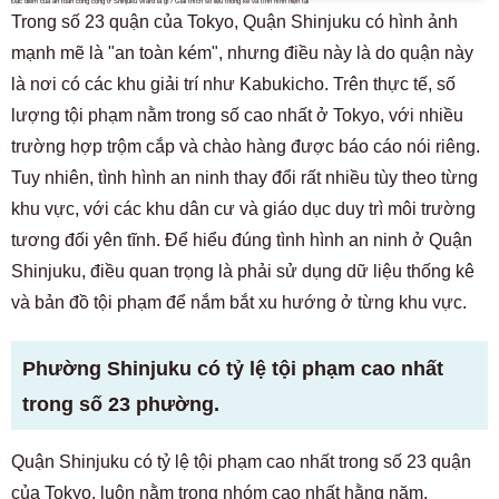
Đặc điểm của an toàn công cộng ở Shinjuku Ward là gì? Giải thích số liệu thống kê và tình hình hiện tại
Trong số 23 quận của Tokyo, Quận Shinjuku có hình ảnh
mạnh mẽ là "an toàn kém", nhưng điều này là do quận này
là nơi có các khu giải trí như Kabukicho. Trên thực tế, số
lượng tội phạm nằm trong số cao nhất ở Tokyo, với nhiều
trường hợp trộm cắp và chào hàng được báo cáo nói riêng.
Tuy nhiên, tình hình an ninh thay đổi rất nhiều tùy theo từng
khu vực, với các khu dân cư và giáo dục duy trì môi trường
tương đối yên tĩnh. Để hiểu đúng tình hình an ninh ở Quận
Shinjuku, điều quan trọng là phải sử dụng dữ liệu thống kê
và bản đồ tội phạm để nắm bắt xu hướng ở từng khu vực.
Phường Shinjuku có tỷ lệ tội phạm cao nhất
trong số 23 phường.
Quận Shinjuku có tỷ lệ tội phạm cao nhất trong số 23 quận
của Tokyo, luôn nằm trong nhóm cao nhất hằng năm.