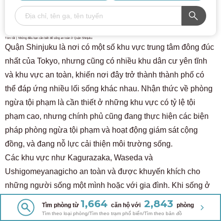
Tóm tắt | Những điều bạn cần biết để sống an toàn ở Quận Shinjuku
Quận Shinjuku là nơi có một số khu vực trung tâm đông đúc
nhất của Tokyo, nhưng cũng có nhiều khu dân cư yên tĩnh
và khu vực an toàn, khiến nơi đây trở thành thành phố có
thể đáp ứng nhiều lối sống khác nhau. Nhận thức về phòng
ngừa tội phạm là cần thiết ở những khu vực có tỷ lệ tội
phạm cao, nhưng chính phủ cũng đang thực hiện các biện
pháp phòng ngừa tội phạm và hoạt động giám sát cộng
đồng, và đang nỗ lực cải thiện môi trường sống.
Các khu vực như Kagurazaka, Waseda và
Ushigomeyanagicho an toàn và được khuyến khích cho
những người sống một mình hoặc với gia đình. Khi sống ở
Shinjuku, hiểu được đặc điểm của từng khu vực và chọn
1,664
2,843
Tìm phòng từ
căn hộ với
phòng
nơi phù hợp với lối sống của bạn là bước đầu tiên để có
Tìm theo loại phòng/Tìm theo trạm phổ biến/Tìm theo bản đồ