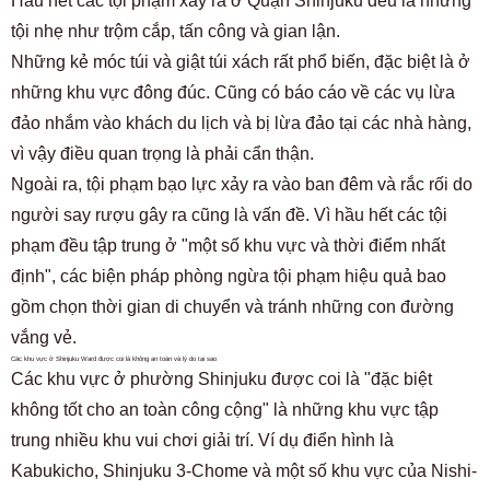
Hầu hết các tội phạm xảy ra ở Quận Shinjuku đều là những
tội nhẹ như trộm cắp, tấn công và gian lận.
Những kẻ móc túi và giật túi xách rất phổ biến, đặc biệt là ở
những khu vực đông đúc. Cũng có báo cáo về các vụ lừa
đảo nhắm vào khách du lịch và bị lừa đảo tại các nhà hàng,
vì vậy điều quan trọng là phải cẩn thận.
Ngoài ra, tội phạm bạo lực xảy ra vào ban đêm và rắc rối do
người say rượu gây ra cũng là vấn đề. Vì hầu hết các tội
phạm đều tập trung ở "một số khu vực và thời điểm nhất
định", các biện pháp phòng ngừa tội phạm hiệu quả bao
gồm chọn thời gian di chuyển và tránh những con đường
vắng vẻ.
Các khu vực ở Shinjuku Ward được coi là không an toàn và lý do tại sao
Các khu vực ở phường Shinjuku được coi là "đặc biệt
không tốt cho an toàn công cộng" là những khu vực tập
trung nhiều khu vui chơi giải trí. Ví dụ điển hình là
Kabukicho, Shinjuku 3-Chome và một số khu vực của Nishi-