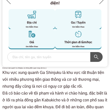
điện!
Địa chỉ
Ga / Tuyến
tìm kiếm theo
tìm kiếm theo
Giá
Thời gian đi làm/học
tìm kiếm theo
tìm kiếm theo
Đi bộ an toàn quanh Ga Shinjuku và những điểm quan trọng cần lưu ý
Khu vực xung quanh Ga Shinjuku là khu vực rất thuận tiện
với nhiều phương tiện giao thông và cơ sở thương mại,
nhưng đây cũng là nơi có nguy cơ gặp rắc rối.
Đã có báo cáo về tội phạm và hành vi chào hàng, đặc biệt là
ở lối ra phía đông gần Kabukicho và ở những con phố sau ít
người qua lại vào đêm khuya. Để đi bộ an toàn, điều quan