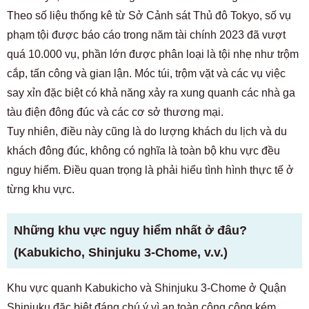
Theo số liệu thống kê từ Sở Cảnh sát Thủ đô Tokyo, số vụ
phạm tội được báo cáo trong năm tài chính 2023 đã vượt
quá 10.000 vụ, phần lớn được phân loại là tội nhẹ như trộm
cắp, tấn công và gian lận. Móc túi, trộm vặt và các vụ việc
say xỉn đặc biệt có khả năng xảy ra xung quanh các nhà ga
tàu điện đông đúc và các cơ sở thương mại.
Tuy nhiên, điều này cũng là do lượng khách du lịch và du
khách đông đúc, không có nghĩa là toàn bộ khu vực đều
nguy hiểm. Điều quan trọng là phải hiểu tình hình thực tế ở
từng khu vực.
Những khu vực nguy hiểm nhất ở đâu?
(Kabukicho, Shinjuku 3-Chome, v.v.)
Khu vực quanh Kabukicho và Shinjuku 3-Chome ở Quận
Shinjuku đặc biệt đáng chú ý vì an toàn công cộng kém.