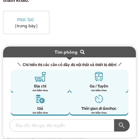
tham khảo.
mục lục
［trưng bày］
Tìm phòng
Chỉ hiển thị các căn có đầy đủ nội thất và thiết bị điện!
Địa chỉ
Ga / Tuyến
tìm kiếm theo
tìm kiếm theo
Giá
Thời gian đi làm/học
tìm kiếm theo
tìm kiếm theo