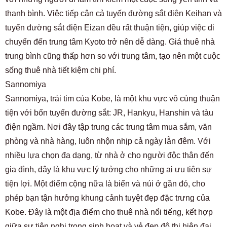
thanh bình. Việc tiếp cận cả tuyến đường sắt điện Keihan và
tuyến đường sắt điện Eizan đều rất thuận tiện, giúp việc di
chuyển đến trung tâm Kyoto trở nên dễ dàng. Giá thuê nhà
trung bình cũng thấp hơn so với trung tâm, tạo nên một cuộc
sống thuê nhà tiết kiệm chi phí.
Sannomiya
Sannomiya, trái tim của Kobe, là một khu vực vô cùng thuận
tiện với bốn tuyến đường sắt: JR, Hankyu, Hanshin và tàu
điện ngầm. Nơi đây tập trung các trung tâm mua sắm, văn
phòng và nhà hàng, luôn nhộn nhịp cả ngày lẫn đêm. Với
nhiều lựa chọn đa dạng, từ nhà ở cho người độc thân đến
gia đình, đây là khu vực lý tưởng cho những ai ưu tiên sự
tiện lợi. Một điểm cộng nữa là biển và núi ở gần đó, cho
phép bạn tận hưởng khung cảnh tuyệt đẹp đặc trưng của
Kobe. Đây là một địa điểm cho thuê nhà nổi tiếng, kết hợp
giữa sự tiện nghi trong sinh hoạt và vẻ đẹp đô thị hiện đại.