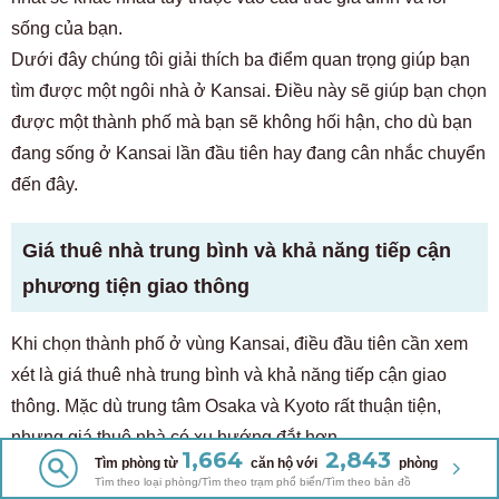
sống của bạn.
Dưới đây chúng tôi giải thích ba điểm quan trọng giúp bạn
tìm được một ngôi nhà ở Kansai. Điều này sẽ giúp bạn chọn
được một thành phố mà bạn sẽ không hối hận, cho dù bạn
đang sống ở Kansai lần đầu tiên hay đang cân nhắc chuyển
đến đây.
Giá thuê nhà trung bình và khả năng tiếp cận
phương tiện giao thông
Khi chọn thành phố ở vùng Kansai, điều đầu tiên cần xem
xét là giá thuê nhà trung bình và khả năng tiếp cận giao
thông. Mặc dù trung tâm Osaka và Kyoto rất thuận tiện,
nhưng giá thuê nhà có xu hướng đắt hơn.
1,664
2,843
Tìm phòng từ
căn hộ với
phòng
Mặt khác, có nhiều khu vực ở Nara, Shiga và vùng ngoại ô
Tìm theo loại phòng/Tìm theo trạm phổ biến/Tìm theo bản đồ