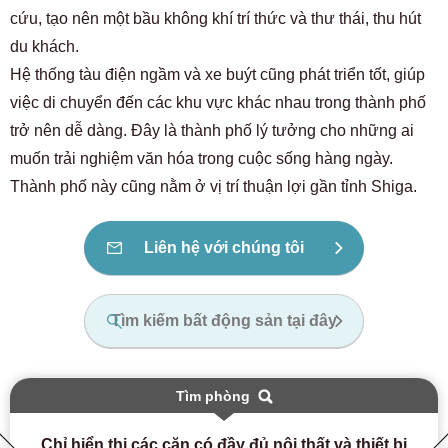
Chỉ dành cho cư dân tương lai và hiện tại
cứu, tạo nên một bầu không khí trí thức và thư thái, thu hút
03-6712-4344
du khách.
Hệ thống tàu điện ngầm và xe buýt cũng phát triển tốt, giúp
việc di chuyển đến các khu vực khác nhau trong thành phố
trở nên dễ dàng. Đây là thành phố lý tưởng cho những ai
muốn trải nghiệm văn hóa trong cuộc sống hàng ngày.
Thành phố này cũng nằm ở vị trí thuận lợi gần tỉnh Shiga.
Liên hệ với chúng tôi
Tìm kiếm bất động sản tại đây
Tìm phòng
Chỉ hiển thị các căn có đầy đủ nội thất và thiết bị