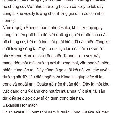
hộ chung cư. Với nhiều trường học và cơ sở y tế tốt, đây
cũng là khu vực lý tưởng cho những gia đình có con nhỏ.
Tennoji
Nằm ở quận Abeno, thành phố Osaka, khu Tennoji ngày
càng trở nên phổ biến đối với những người muốn mua căn
hộ chung cư, bởi quá trình tái phát triển đã cải thiện đáng kể
chất lượng sống tại đây. Là nơi tọa lạc của các cơ sở lớn
như Abeno Harukas và công viên Tennoji, khu vực này
mang đến một môi trường nơi thương mại, văn hóa và thiên
nhiên cùng tồn tại. Đây cũng là ga cuối kết nối với các tuyến
đường sắt JR, tàu điện ngầm và Kintetsu, giúp việc đi lại
trong và ngoài tỉnh Osaka trở nên thuận tiện. Đây là một khu
vực đáng chú ý dành cho người mua nhà, vì giá trị tài sản
dự kiến ​​sẽ được duy trì ổn định trong dài hạn.
Sakaisuji Honmachi
Khu Sakaisuji Honmachi nằm ở quận Chuo, Osaka, và mặc