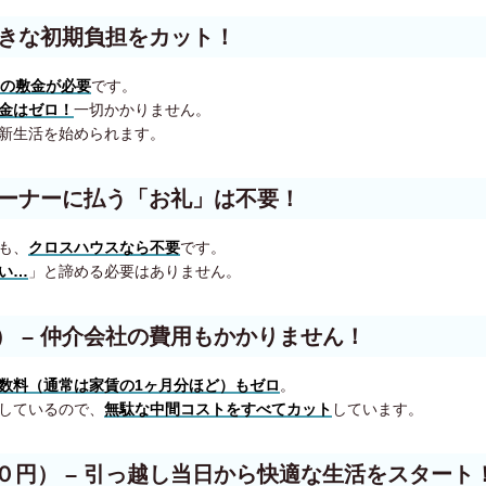
大きな初期負担をカット！
分の敷金が必要
です。
金はゼロ！
一切かかりません。
新生活を始められます。
オーナーに払う「お礼」は不要！
も、
クロスハウスなら不要
です。
い…
」と諦める必要はありません。
）
– 仲介会社の費用もかかりません！
数料（通常は家賃の1ヶ月分ほど）もゼロ
。
しているので、
無駄な中間コストをすべてカット
しています。
０円）
– 引っ越し当日から快適な生活をスタート