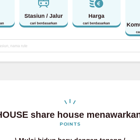
Stasiun / Jalur
Harga
kan
cari berdasarkan
cari berdasarkan
Komu
ca
OUSE share house menawarkan 
POINTS