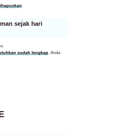
dihapuskan
.
aman sejak hari
en.
butuhkan sudah lengkap
. Anda
E