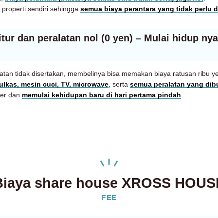
roperti sendiri sehingga
semua biaya perantara yang tidak perlu 
tur dan peralatan nol (0 yen) – Mulai hidup ny
latan tidak disertakan, membelinya bisa memakan biaya ratusan ribu y
kulkas, mesin cuci, TV, microwave
, serta
semua peralatan yang di
per dan
memulai kehidupan baru di hari pertama pindah
.
Biaya share house XROSS HOUS
FEE