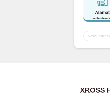
Alamat
cari berdasar
XROSS H