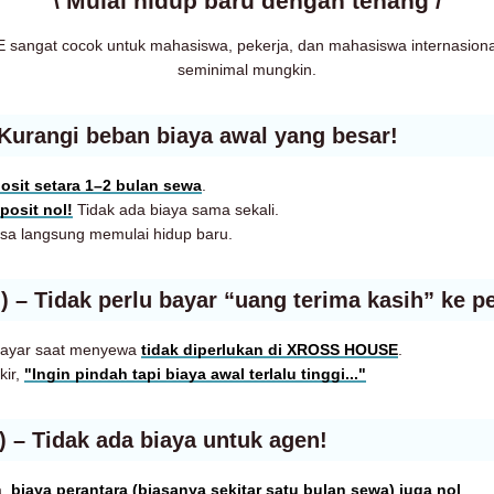
\ Mulai hidup baru dengan tenang /
angat cocok untuk mahasiswa, pekerja, dan mahasiswa internasiona
seminimal mungkin.
 Kurangi beban biaya awal yang besar!
osit setara 1–2 bulan sewa
.
posit nol!
Tidak ada biaya sama sekali.
sa langsung memulai hidup baru.
) – Tidak perlu bayar “uang terima kasih” ke pe
bayar saat menyewa
tidak diperlukan di XROSS HOUSE
.
kir,
"Ingin pindah tapi biaya awal terlalu tinggi..."
) – Tidak ada biaya untuk agen!
a,
biaya perantara (biasanya sekitar satu bulan sewa) juga nol
.