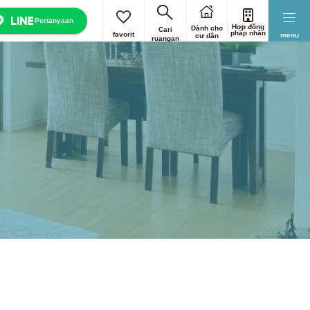
Pertanyaan
Hợp đồng
Dành cho
Cari
pháp nhân
favorit
menu
cư dân
ruangan