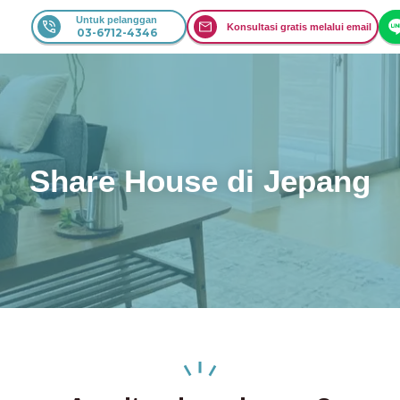
Untuk pelanggan
Konsultasi gratis melalui email
03-6712-4346
Share House di Jepang