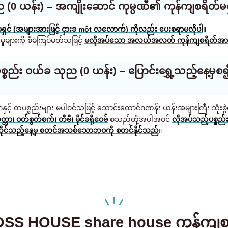
(0 ယန်း) – အကျိုးဆောင် ကုမ္ပဏီ၏ ကုန်ကျစရိတ်မရှ
ှင် (အများအားဖြင့် ငှားခ một လလောက်) ကိုလည်း ပေးစရာမလိုပါ
။
မှုများကို စီမံကြပ်မတ်သဖြင့်
မလိုအပ်သော အလယ်အလတ် ကုန်ကျစရိတ်အားလ
်ပစ္စည်း ဝယ်ခ သုည (0 ယန်း) – ပြောင်းရွှေ့သည့်နေ
ာဂနှင့် တပစ္စည်းများ မပါဝင်သဖြင့် သောင်းထောင်ဂဏန်း ယန်းအများကြီး သုံးစွ
တ္တာ၊ ဝတ်စွတ်စက်၊ တီဗီ၊ မိုင်ခရိုဝေဗ်
စသည်တို့အပါအဝင်
လိုအပ်သည့်ပစ္စည်
ိုင်သည့်နေ့မှ စတင်အသစ်သောဘဝကို စတင်နိုင်သည်
။
SS HOUSE share house ကုန်ကျစ