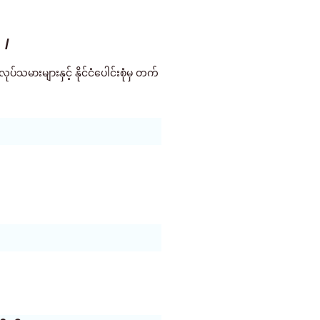
 /
းများနှင့် နိုင်ငံပေါင်းစုံမှ တက်