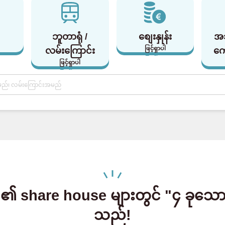
ဘူတာရုံ /
စျေးနှုန်း
အ
ဖြင့်ရှာပါ
လမ်းကြောင်း
ကျ
ဖြင့်ရှာပါ
share house များတွင် "၄ ခုသော 
သည်!