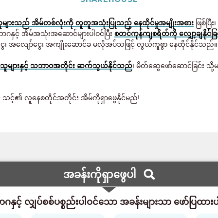
ျားသည် အိမ်တစ်လုံးကို တူတူအသုံးပြုသည့် နေထိုင်မှုအမျိုးအစား
ဖြစ်ပြီး
ာဂနှင့် အိမ်အသုံးအဆောင်များပါဝင်ပြီး
စတင်ကုန်ကျစရိတ်ကို လျှော့ချနိုင်ခြင
ွေ၊ အလျော်ငွေ၊ အကျိုးဆောင်ခ မလိုအပ်သဖြင့် လွယ်ကူစွာ နေထိုင်နိုင်သည်။
သူများနှင့် သဘာဝအတိုင်း ဆက်သွယ်နိုင်သည်
၊ မိတ်ဆွေဖော်ဆောင်ခြင်း 
င့်၏ လူနေစတိုင်အတိုင်း အိမ်ကိုရှာဖွေနိုင်မည်!
အခန်းကိုရှာဖွေပါ
ဂနှင့် လျှပ်စစ်ပစ္စည်းပါဝင်သော အခန်းများသာ ဖော်ပြထာ