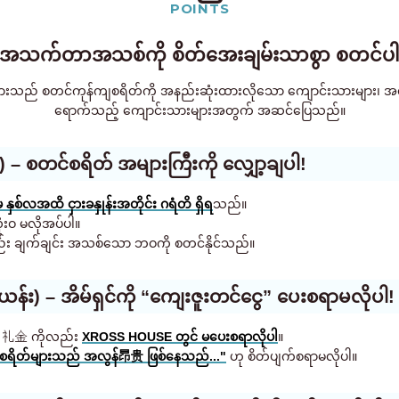
POINTS
 အသက်တာအသစ်ကို စိတ်အေးချမ်းသာစွာ စတင်ပါ
် စတင်ကုန်ကျစရိတ်ကို အနည်းဆုံးထားလိုသော ကျောင်းသားများ၊ အလုပ်သမာ
ရောက်သည့် ကျောင်းသားများအတွက် အဆင်ပြေသည်။
 – စတင်စရိတ် အများကြီးကို လျှော့ချပါ!
နှစ်လအထိ ငှားခနှုန်းအတိုင်း ဂရံတိ ရှိရ
သည်။
ံးဝ မလိုအပ်ပါ။
ည်း ချက်ချင်း အသစ်သော ဘဝကို စတင်နိုင်သည်။
်း) – အိမ်ရှင်ကို “ကျေးဇူးတင်ငွေ” ပေးစရာမလိုပါ!
ည့် 礼金 ကိုလည်း
XROSS HOUSE တွင် မပေးစရာလိုပါ
။
န်ကျစရိတ်များသည် အလွန်昂贵 ဖြစ်နေသည်..."
ဟု စိတ်ပျက်စရာမလိုပါ။