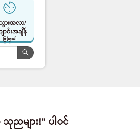
သွားအလာ/
ောင်းအချိန်
ဖြင့်ရှာပါ
သုညများ!" ပါဝင်