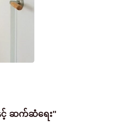
င့် ဆက်ဆံရေး"