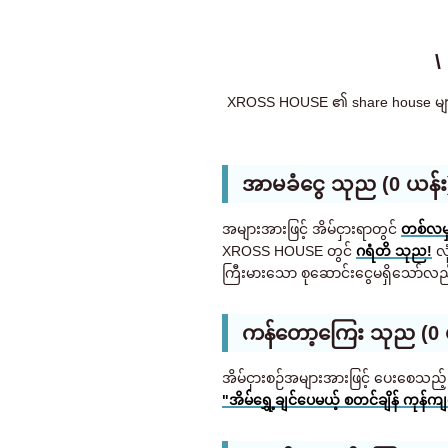
\
XROSS HOUSE ၏ share house များသည
အာမခံငွေ သုည (0 ယန်း)
အများအားဖြင့် အိမ်ငှားရာတွင်
တစ်လမှ 
XROSS HOUSE တွင်
ဂရံတိ သုည!
လု
ကြီးမားသော စုဆောင်းငွေမရှိသော်လ
ကန်တော့ကြေး သုည (0 ယန
အိမ်ငှားစဉ်အများအားဖြင့် ပေးစေသ
"အိမ်ရွှေ့ချင်ပေမယ့် စတင်ချိန် ကု