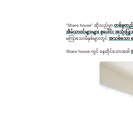
“Share house” ဆိုသည်မှာ
တစ်ခုတည်း
အိမ်သာဝင်များများ စုပေါင်း အသုံးပြုသ
မကြာသေးမီနှစ်များတွင်
အသစ်သော နေထိ
Share house တွင် နေထိုင်သောအခါ
S