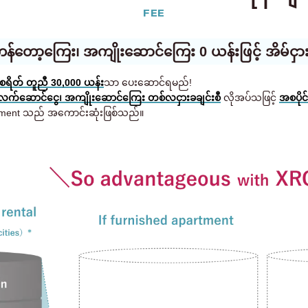
FEE
 ကန်တော့ကြေး၊ အကျိုးဆောင်ကြေး 0 ယန်းဖြင့် အိမ်ငှား
ျစရိတ် တူညီ 30,000 ယန်း
သာ ပေးဆောင်ရမည်!
 လက်ဆောင်ငွေ၊ အကျိုးဆောင်ကြေး တစ်လငှားခချင်းစီ
လိုအပ်သဖြင့်
အစပိုင
rtment သည် အကောင်းဆုံးဖြစ်သည်။