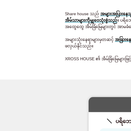
Share house သည်
အများအပြားနေသူမ
အိမ်သာများကိုမျှဝေသုံးစွဲသည်
။ ပရိဘေ
အထွေထွေ အိမ်ခြံမြေများတွင် အာမခံင
အများသုံးနေရာများမှတဆင့်
အခြားနေ
ဖလှယ်နိုင်သည်။
XROSS HOUSE ၏ အိမ်ခြံမြေများဖြင့် သ
ပရိဘော