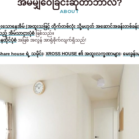
အိမ်မျှဝေခြင်းဆိုတာဘာလဲ?
ABOUT
သောနေအိမ် (အထူးသဖြင့် တိုက်တစ်လုံး သို့မဟုတ် အဆောင်အခန်းတစ်ခန်း
ည့် အိမ်သာငှားပုံစံ
ဖြစ်သည်။
ုင်ပုံစံ
အဖြစ် အလွန် အာရုံစိုက်လျက်ရှိသည်!
hare house ရဲ့ သမိုင်း
၊
XROSS HOUSE ၏ အထူးလက္ခဏာများ
၊
မေးခွန်းမ