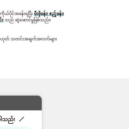
၊ ကိုယ်ပိုင်အခန်းရပြီး
မီးဖိုခန်း၊ ဧည့်ခန်း၊
်း
သည် ဆွဲဆောင်မှုဖြစ်သည်။
သို့မဟုတ် သတင်းအချက်အလက်များ
းပါသည်!