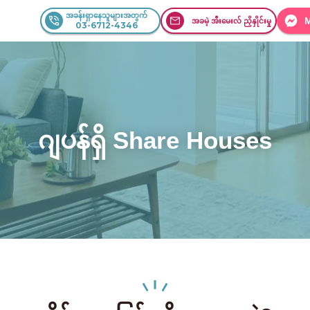
အခန်းရှာနေသူများအတွက်
အခမဲ့ အီးမေးလ် ညှိနှိုင်းမှု
03-6712-4346
ဂျပန်ရှိ Share Houses