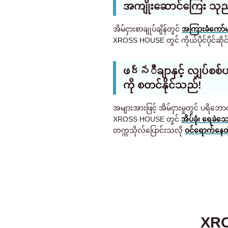
အကျိုးဆောင်ကြေး သုည 
အိမ်ငှားစာချုပ်ချိန်တွင်
အကြားခံကော်မရ
XROSS HOUSE တွင် ကိုယ်ပိုင်ပိုင်ဆိုင်
ဖర్నီချာနှင့် လျှပ်စစ
ကို စတင်နိုင်သည်!
အများအားဖြင့် အိမ်ငှားမှုတွင် ပရိဘေ
XROSS HOUSE တွင်
အိပ်ခုံ၊ ရေခဲသေ
တက္ကသိုလ်ပြောင်းသလို
ဝင်ရောက်နေထ
XRO