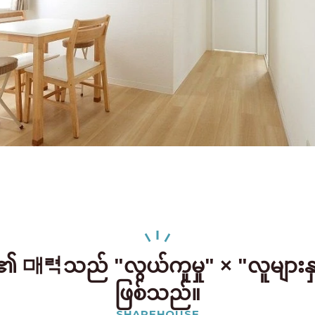
၏ 매력သည် "လွယ်ကူမှု" × "လူများနှ
ဖြစ်သည်။
SHAREHOUSE