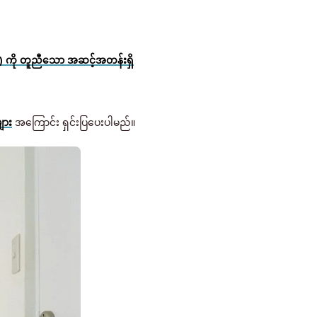
) ကို တူညီသော အဆင့်အတန်းရှိ
ျား
အကြောင်း ရှင်းပြပေးပါမည်။