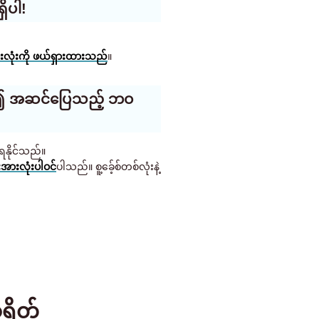
ိပါ!
ုံးကို ဖယ်ရှားထားသည်
။
့မှစ၍ အဆင်ပြေသည့် ဘဝ
ဲရနိုင်သည်။
းအားလုံးပါဝင်
ပါသည်။ စူ့ခ်ေ့စ်တစ်လုံးနဲ့
ရိတ်