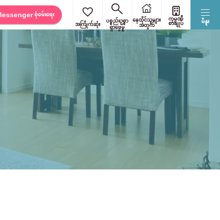
Messenger
စုံစမ်းရေး
ကုမ္ပဏီ
နေထိုင်သူများ
ပစ္စည်းဥစ္စာ
မီနူး
စာချုပ်
အကြိုက်ဆုံး
အတွက်
ရှာဖွေမှု