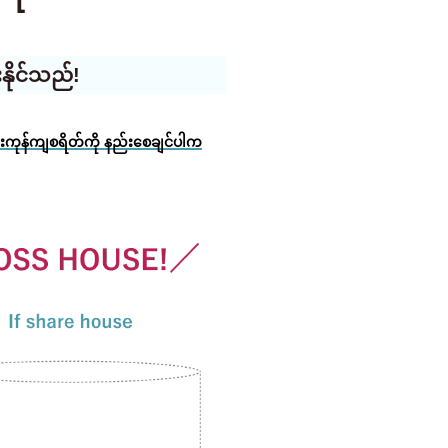
နိုင်သည်!
်းကုန်ကျစရိတ်ကို နည်းစေချင်ပါက