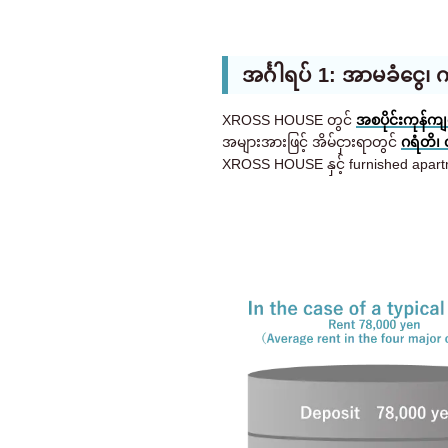
အင်္ဂါရပ် 1: အာမခံငွေ၊
XROSS HOUSE တွင်
အစပိုင်းကုန်က
အများအားဖြင့် အိမ်ငှားရာတွင်
ဂရံတိ၊
XROSS HOUSE နှင့် furnished apa