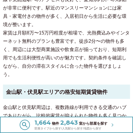
が非常に便利です。駅近のマンスリーマンションには家
具・家電付きの物件が多く、入居初日から生活に必要な環
境が整います。
家賃は月額8万〜15万円程度が相場で、光熱費込みやインタ
ーネット無料のプランも豊富です。徒歩2分〜の物件も多
く、周辺には大型商業施設や飲食店が揃っており、短期利
用でも生活利便性が高いのが魅力です。契約条件を確認し
ながら、自分の滞在スタイルに合った物件を選びましょ
う。
金山駅・伏見駅エリアの格安短期賃貸物件
金山駅と伏見駅周辺は、複数路線が利用できる交通のハブ
でありながら、比較的家賃が抑えられた物件も多く見つか
1,664
2,843
ります。家具・家電付きの格安短期賃貸は月額5万〜9万円
物件
室から部屋を探す
部屋タイプから探す/人気駅から探す/地図から探す
程度が相場で、光熱費込みプランも選択可能です。駅周辺