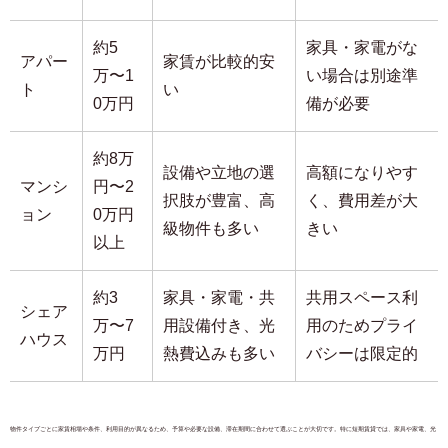
約5
家具・家電がな
アパー
家賃が比較的安
万〜1
い場合は別途準
ト
い
0万円
備が必要
約8万
設備や立地の選
高額になりやす
マンシ
円〜2
択肢が豊富、高
く、費用差が大
ョン
0万円
級物件も多い
きい
以上
約3
家具・家電・共
共用スペース利
シェア
万〜7
用設備付き、光
用のためプライ
ハウス
万円
熱費込みも多い
バシーは限定的
物件タイプごとに家賃相場や条件、利用目的が異なるため、予算や必要な設備、滞在期間に合わせて選ぶことが大切です。特に短期賃貸では、家具や家電、光