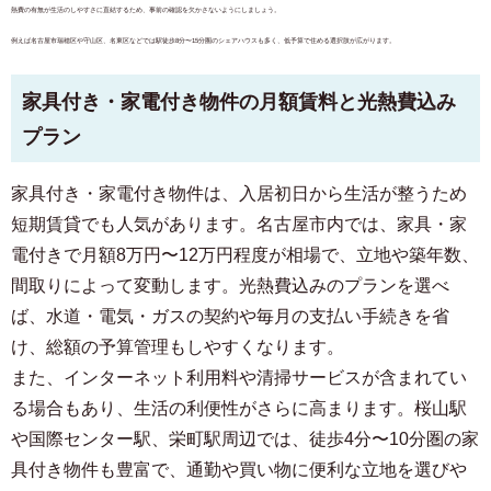
熱費の有無が生活のしやすさに直結するため、事前の確認を欠かさないようにしましょう。
例えば名古屋市瑞穂区や守山区、名東区などでは駅徒歩8分〜15分圏のシェアハウスも多く、低予算で住める選択肢が広がります。
家具付き・家電付き物件の月額賃料と光熱費込み
プラン
家具付き・家電付き物件は、入居初日から生活が整うため
短期賃貸でも人気があります。名古屋市内では、家具・家
電付きで月額8万円〜12万円程度が相場で、立地や築年数、
間取りによって変動します。光熱費込みのプランを選べ
ば、水道・電気・ガスの契約や毎月の支払い手続きを省
け、総額の予算管理もしやすくなります。
また、インターネット利用料や清掃サービスが含まれてい
る場合もあり、生活の利便性がさらに高まります。桜山駅
や国際センター駅、栄町駅周辺では、徒歩4分〜10分圏の家
お部屋探しのお客様専用
03-6712-4346
具付き物件も豊富で、通勤や買い物に便利な立地を選びや