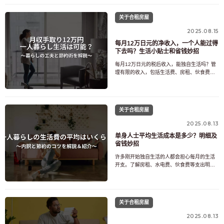
“我能存下钱吗？”之类的问题。事实上，如果房
租设定不当，人们很容易发现自己入不敷出，
关于合租房屋
每个月都捉襟见肘。另一方面，如果能合理分
配房租和固定支出，完全有可能在21万日元的
2025.08.15
税后月
每月12万日元的净收入，一个人能过得
下去吗？生活小贴士和省钱妙招
每月12万日元的税后收入，能独自生活吗？管
理有限的收入，包括生活费、房租、伙食费和
水电费，需要智慧和规划。房租，尤其是在城
市地区，可能是个沉重的负担，很容易导致生
活开支失衡。但是，只要重新评估你的居住区
域、生活安排和支出重点，12万日元的税后收
关于合租房屋
入完全可以让你过上舒适的生活。本文将探讨
税后收入12万日
2025.08.13
单身人士平均生活成本是多少？明细及
省钱妙招
许多刚开始独自生活的人都会担心每月的生活
开支。了解房租、水电费、伙食费等支出明
细，是轻松管理家庭财务的第一步。本文将用
数据解释全国平均生活成本，并介绍一些降低
成本的技巧。我们还提供了城乡差异的详细信
息，以及固定成本和变动成本的估算金额，即
关于合租房屋
使您是第一次独自生活，也能安心规划。此
外，我们还会介绍一些配备
2025.08.13