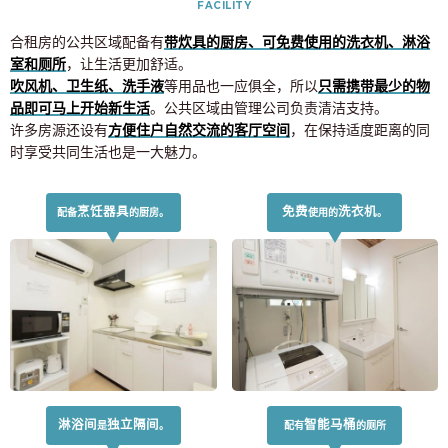
FACILITY
合租房的公共区域配备有
带炊具的厨房、可免费使用的洗衣机、淋浴
室和厕所
，让生活更加舒适。
吹风机、卫生纸、洗手液
等用品也一应俱全，所以
只需携带最少的物
品即可马上开始新生活
。公共区域由管理公司负责清洁支持。
许多房源还设有
方便住户自然交流的客厅空间
，在保持适度距离的同
时享受共同生活也是一大魅力。
烹饪器具
免费
洗衣机
配备
的厨房。
使用的
。
淋浴间
独立隔间
智能马桶
是
。
配有
的厕所