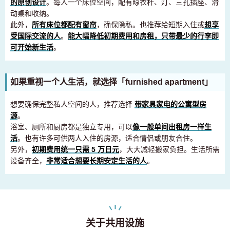
的原创设计
。每人一个床位空间，配有晾衣杆、灯、三孔插座、滑
动桌和收纳。
此外，
所有床位都配有窗帘
，确保隐私。也推荐给短期入住或
想享
受国际交流的人
。
能大幅降低初期费用和房租，只带最少的行李即
可开始新生活
。
如果重视一个人生活，就选择「furnished apartment」
想要确保完整私人空间的人，推荐选择
带家具家电的公寓型房
源
。
浴室、厕所和厨房都是独立专用，可以
像一般单间出租房一样生
活
。也有许多可供两人入住的房源，适合情侣或朋友合住。
另外，
初期费用统一只需 5 万日元
，大大减轻搬家负担。生活所需
设备齐全，
非常适合想要长期安定生活的人
。
关于共用设施