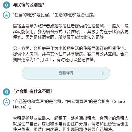
与民宿的区别是？
Q
“住宿的地方”是民宿，“生活的地方”是合租房。
A
民宿主要是为旅行者或短期居住者提供的住宿设施，一般从一晚
起就能使用。多为宿舍形式（合住房），其吸引力在于比酒店更
便宜。因为是住宿合同，所以属于旅馆业法的范畴。
另一方面，合租房是作为中长期生活的住所而签订的租赁住宅。
提供个人房间，并与其他住户共享厨房、客厅等公共空间。合同
期限通常为1个月以上，有时还可以登记住址。
查看详情
与“合租”有什么不同？
Q
“自己签约和管理”的是合租，“由公司管理”的是合租房（Share
A
House）。
合租是指朋友或熟人一起租下一处普通出租房。合同上的承租人
就是住户自己，房租和水电费由住户分摊，清洁和设备管理也由
住户负责。虽然自由度高，但出现问题也必须自己解决。