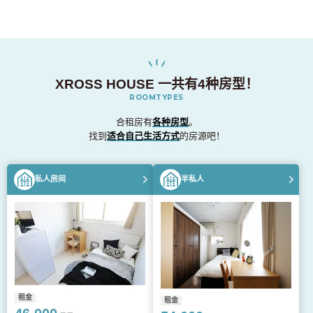
XROSS HOUSE 一共有4种房型！
ROOMTYPES
合租房有
各种房型
。
找到
适合自己生活方式
的房源吧！
私人房间
半私人
租金
租金