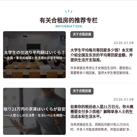
有关合租房的推荐专栏
INFORMATION
关于合租房屋
2026.01.08
大学生平均每月寄回家多少钱？本文将
介绍全国及东京的平均寄回家金额，并
提供生活开支指南。
许多家庭在考虑让子女独自生活时，都会担心
需要寄多少钱回家。虽然大学生寄回家的钱有
一个平均数额，但实际所需金额会因居住地、
是否需要支付房租以及生活方式等因素而有很
大差异。许多人会担心：“5万日元是不是太少
关于合租房屋
了？”或者“一个人生活要花多少钱？”本文将解
释大学生寄回家的平均金额和实际生活成本，
2026.01.08
并提供一些关于
如果你的税后收入是21万日元，你大概
需要支付多少房租？解释单身人士的生
活成本和生活水平。
当考虑独自生活，而税后月薪只有21万日元
时，许多人可能会感到焦虑，并提出诸如“多少
房租才算合理？”、“7万日元是不是太贵了？”、