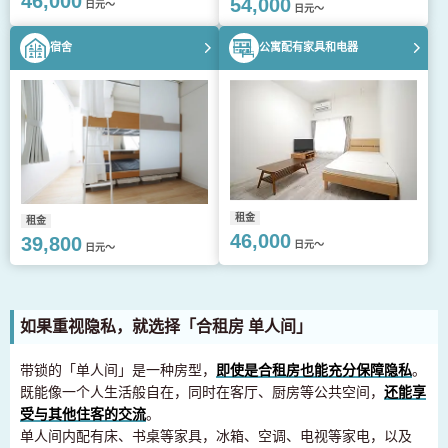
46,000
54,000
日元～
日元～
宿舍
公寓配有家具和电器
租金
租金
46,000
39,800
日元～
日元～
如果重视隐私，就选择「合租房 单人间」
带锁的「单人间」是一种房型，
即使是合租房也能充分保障隐私
。
既能像一个人生活般自在，同时在客厅、厨房等公共空间，
还能享
受与其他住客的交流
。
单人间内配有床、书桌等家具，冰箱、空调、电视等家电，以及