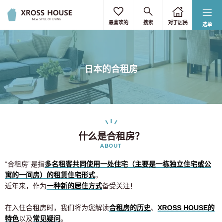
最喜欢的
搜索
对于居民
选单
日本的合租房
什么是合租房？
ABOUT
“合租房”是指
多名租客共同使用一处住宅（主要是一栋独立住宅或公
寓的一间房）的租赁住宅形式
。
近年来，作为
一种新的居住方式
备受关注！
在入住合租房时，我们将为您解读
合租房的历史
、
XROSS HOUSE的
特色
以及
常见疑问
。