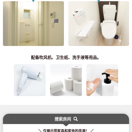
配备吹风机、卫生纸、洗手液等用品。
搜索房间
致寻找房间的顾客
03-6712-4346
仅展示带家具和家电的房源！