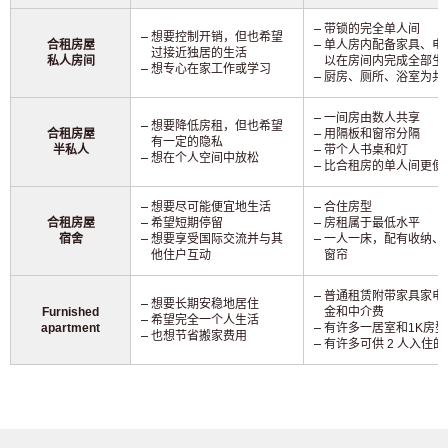
带锁的完全单人间
想要控制开销，但也希望
合租房屋
单人房内配备家具、电器
过接近独居的生活
私人房间
以在房间内完成全部生
想专心在家工作或学习
厨房、厕所、浴室为共
一间房由数人共享
想要降低房租，但也希望
合租房屋
用隔板和窗帘分隔
有一定的隐私
半私人
带个人书桌和灯
想在个人空间中放松
比合租房的单人间更便
想要尽可能便宜地生活
合住房型
合租房屋
希望短期停留
房租属于最低水平
宿舍
想要享受国际交流并与其
一人一床，配有收纳、
他住户互动
窗帘
普通租赁附带家具家电
想要长期安稳地居住
Furnished
金和中介费
希望完全一个人生活
apartment
有许多一居室和1K房型
也想节省搬家费用
有许多可供 2 人入住