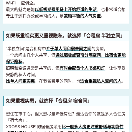
Wi-Fi 一应俱全。
最大的魅力是能
以低初期费用马上开始舒适的生活
。也非常适合想
专注于远程办公或学习的人，是
兼顾平衡的人气房型
。
如果既重视实惠又重视隐私，就选择「合租房 半独立间」
“半独立间”是合租房中
介于单人间和宿舍间之间
的房型。
一个房间由几个人共享，但
通过隔板或窗帘分隔空间，比宿舍更能
保证隐私
。
照明和空调通常是共享的，但
有时会配备个人书桌和灯
，让你享受
安静的私人时间。
比单人间更实惠
，在节省费用的同时，也
适合重视私人空间的人
。
如果重视实惠，就选择「合租房 宿舍间」
想住在市中心，但又想尽量降低房租？最适合你的就是多人合住房
「宿舍房」。
XROSS HOUSE 的宿舍房采用
比一般多人房更注重舒适与功能性