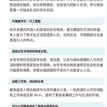
而选择合租房。因为房租便宜，也容易与同龄人交流，所以特别
受第一次独自生活的学生欢迎。
外国留学生・打工度假
有许多面向外国人的英语对应合租房，或注重国际交流的房源。
有人是为了跨文化交流而选择入住。合同灵活、可短期居住也是
其吸引人的特点。
选择女性专用房的单身女性。
女性专用住宅因其安全感、清洁度，以及与相似境遇的人共同生
活的便利性而受到女性青睐。女性专用合租房通常在安全和设施
方面更有保障，即使对独居感到不安的人也能安心入住。
远程工作者、自由职业者
越来越多人将合租房作为住所兼办公室。一些房源在公共空间配
有工作休息区和 Wi-Fi，提供了更容易兼顾工作与生活的环境。
作为公司宿舍或员工宿舍也很受欢迎。