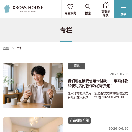
尊敬的
最喜欢的
搜索
选单
居民
专栏
首页
专栏
消息
2026.07.13
我们现在接受信用卡付款、二维码付款
和便利店付款作为初始费用！
搬家时的初期费用，您是否曾觉得"准备现金或
转账实在太麻烦……"？在 XROSS HOUSE，
您现在可以使用信用卡和二维码支付来缴纳初
期费用。所有付款均可在线完成，我们还广泛
支持境外发行的银行卡，以及您在本国惯用的
手机支付 App。
产品/服务介绍
2026.06.20