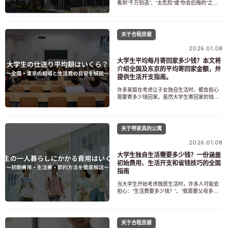
看到“千万别选”、“太危险”或“你会后悔的”之类
的说法而感到不安？虽然无需押金或礼金的房
产可以显著降低初始成本，但也存在一些容易
被忽视的问题，例如租金和搬出费用。然而，
并非所有无需押金或礼金的房产都是不好的，
关于合租房屋
根据您的具体情况和生活方式，在某些情况
下，它们可能是
2026.01.08
大学生平均每月寄回家多少钱？本文将
介绍全国及东京的平均寄回家金额，并
提供生活开支指南。
许多家庭在考虑让子女独自生活时，都会担心
需要寄多少钱回家。虽然大学生寄回家的钱有
一个平均数额，但实际所需金额会因居住地、
是否需要支付房租以及生活方式等因素而有很
大差异。许多人会担心：“5万日元是不是太少
了？”或者“一个人生活要花多少钱？”本文将解
关于带家具的公寓
释大学生寄回家的平均金额和实际生活成本，
并提供一些关于
2026.01.08
大学生独自生活需要多少钱？一份涵盖
初始费用、生活开支和省钱技巧的全面
指南
当大学生开始考虑独居生活时，许多人可能会
担心：“生活费要多少钱？”、“我需要父母多少
资助？”以及“我能过上舒适的生活吗？”。进入
大学后就开始独居，其花费可能比你想象的要
高，包括房租、伙食等每月生活开支，以及初
始费用和搬家费用。本文将提供一份通俗易懂
关于合租房屋
的指南，介绍大学生独居的各项费用和生活开