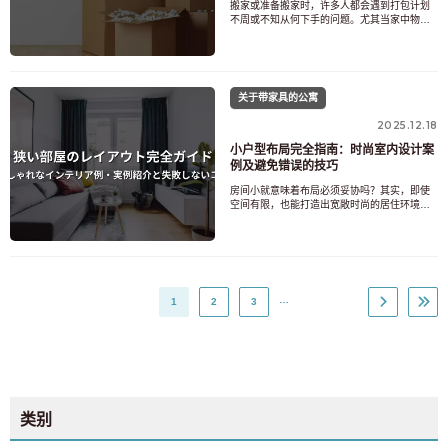
搬家或准备搬家时，许多人都会遇到打包计划
不周或不知从何下手的问题。尤其当家中物品
繁多，或独自搬家或与家人一起搬家时，如果
准备工作不够高效，很容易导致临阵慌乱。本
文将介绍一些搬家打包的技巧，帮助您从准备
阶段到打包方法，再到搬家当天和搬家后的注
意事项，让搬家过程更加顺畅高效。无论您是
关于带家具的公寓
第一次搬家还是经验丰
2025.12.18
小户型布局完全指南：时尚室内设计案
例及避免错误的技巧
房间小就意味着布局必须妥协吗？其实，即使
空间有限，也能打造出宽敞时尚的居住环境，
关键在于家具的选择和摆放，以及室内设计的
巧妙运用。尤其对于独居人士、单间公寓或一
室公寓的住户来说，了解适合榻榻米数量的布
局方案，对居住舒适度至关重要。本文将以通
俗易懂的方式，讲解如何将小房间打造成舒适
空间，并提供基于榻榻
…
1
2
3
类别