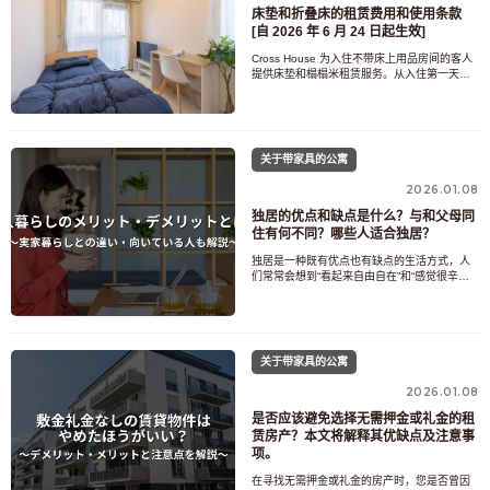
床垫和折叠床的租赁费用和使用条款
[自 2026 年 6 月 24 日起生效]
Cross House 为入住不带床上用品房间的客人
提供床垫和榻榻米租赁服务。从入住第一天起
即可使用床上用品，非常适合短期住宿或从其
他地区或海外搬迁而难以携带床上用品的客
人。通常情况下，榻榻米和床垫是成套租赁
的，但如果房间已配备床垫，您也可以选择单
独租赁榻榻米。我们已将费用、最短租赁期
关于带家具的公寓
限、一次性付款
2026.01.08
独居的优点和缺点是什么？与和父母同
住有何不同？哪些人适合独居？
独居是一种既有优点也有缺点的生活方式，人
们常常会想到“看起来自由自在”和“感觉很辛
苦”。虽然很多人渴望搬出父母家独立生活，但
也有很多人会担心，“经济上会不会很困难？”
“这真的适合我吗？”独居固然可以让你自由自在
地生活，但也意味着你需要独自处理所有事
情，包括生活开支、家务和安全问题。本文将
关于带家具的公寓
从实际生活的
2026.01.08
是否应该避免选择无需押金或礼金的租
赁房产？本文将解释其优缺点及注意事
项。
在寻找无需押金或礼金的房产时，您是否曾因