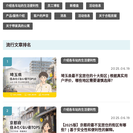
介绍各车站的生活便利性
员工博客
新楼盘
活动信息
产品/服务介绍
客户的声音
消息
活动信息
关于合租房屋
关于带家具的公寓
致寻找房间的顾客
流行文章排名
03-6712-4346
仅供预定入住者与居民使用
介绍各车站的生活便利性
03-6712-4344
1
2025.06.19
埼玉县最不宜居住的十大街区 | 根据真实用
户评价，哪些地区需要谨慎选择？
介绍各车站的生活便利性
2
2025.06.19
【2025版】京都府最不宜居住的街区有哪
些？| 基于安全性和便利性的解释。