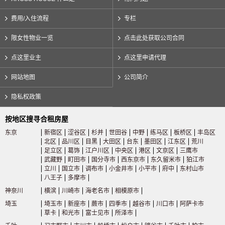
费用/入住流程
专栏
限女性物业一览
点击此处获取公司合同
点这里业主
点这里申请代理
网站地图
公司简介
隐私权政策
按地区搜寻合租房屋
东京
新宿区
涩谷区
杉并
世田谷
中野
练马区
板桥区
丰岛区
北区
品川区
目黑
大田区
台东
墨田区
江东区
荒川
足立区
葛饰
江户川区
中央区
港区
文京区
三鹰市
武藏野
町田市
国分寺市
西东京市
东久留米市
狛江市
立川
国立市
调布市
小金井市
小平市
府中
东村山市
八王子
多摩市
神奈川
横滨
川崎市
海老名市
相模原市
埼玉
埼玉市
新座市
蕨市
四季市
越谷市
川口市
阿萨卡市
草卡
和光市
富士见市
所泽市