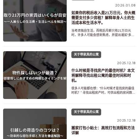
支，同时也会
2026.01.08
如果你的税后收入是21万日元，你大概
需要支付多少房租？解释单身人士的生
活成本和生活水平。
当考虑独自生活，而税后月薪只有21万日元
时，许多人可能会感到焦虑，并提出诸如“多少
房租才算合理？”、“7万日元是不是太贵了？”、
“我能存下钱吗？”之类的问题。事实上，如果房
租设定不当，人们很容易发现自己入不敷出，
每个月都捉襟见肘。另一方面，如果能合理分
关于带家具的公寓
配房租和固定支出，完全有可能在21万日元的
税后月
2025.12.18
什么时候是寻找房产的最佳时机？本文
将解释寻找出租公寓的最佳时间和时
机。
很多人可能都在想：“什么时候才是找房的最佳
时机？” 寻找出租房产时，可供出租的房间数
量、租金和初始成本会因季节和时间的不同而
有很大差异。尤其是在早春，许多人为了就
业、继续深造或搬家等人生大事而四处奔波，
因此更需要格外注意。本文将解释寻找房产的
关于带家具的公寓
最佳时机，以及各种利弊，并提供一些简单易
懂的技巧，帮助您找
2025.12.18
搬家打包小贴士：高效打包流程和方法
详解