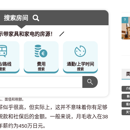
搜索房间
7
示带家具和家电的房源！
站/路线
費用
通勤/上学时间
搜索
搜索
搜索
介
新
入、面值和税额。
客
月薪似乎很高，但实际上，这并不意味着你有足够
关
税款和社保后的金额。一般来说，月毛收入在38
年薪约为450万日元。