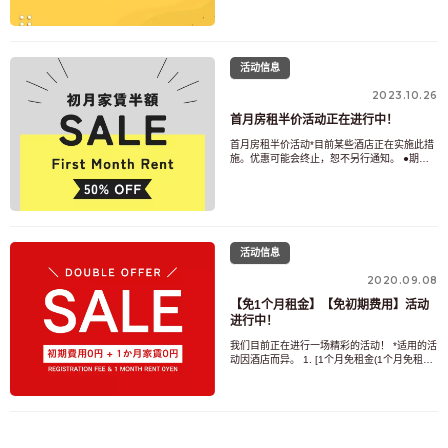
知。） ●内容: 免1个月房租+公共区域使用费。
*将收取系统使用费和付费选项费。 ●申请条件:
仅限新咨询者以及入住3个月以上的人士。 ●注
意：签订合同时，您需要支付
活动信息
2023.10.26
首月房租半价活动正在进行中！
首月房租半价活动*目前某些酒店正在实施此措
施。优惠可能会终止，恕不另行通知。 ●期间
自 2023 年 3 月 1 日起（如有终止，恕不另行
通知。） ●目录&lt;br&gt;从您入住之日起至月
底的租金和公共区域费用将半价。 *系统使用费
和付费选项不符合半价资格。 ●申请条件
&lt;br&gt;此服务
活动信息
2020.09.08
【免1个月租金】【免初期费用】活动
进行中！
我们目前正在进行一场精彩的活动！ *适用的活
动因酒店而异。 1. [1个月免租金(1个月免租
金)]活动●开始时间自 2024 年 3 月 1 日起（如
有终止，恕不另行通知。） ●内容免1个月房租
+公共区域费用。 *免费租赁期间仍需支付系统
使用费和选项费。 ●申请条件仅适用于新查询
以及已入住 3 个月