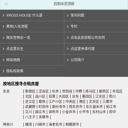
回到本页顶部
XROSS HOUSE 什么是
常问问题
费用/入住流程
专栏
限女性物业一览
点击此处获取公司合同
点这里业主
点这里申请代理
网站地图
公司简介
隐私权政策
按地区搜寻合租房屋
东京
新宿区
涩谷区
杉并
世田谷
中野
练马区
板桥区
丰岛区
北区
品川区
目黑
大田区
台东
墨田区
江东区
荒川
足立区
葛饰
江户川区
中央区
港区
文京区
三鹰市
武藏野
町田市
国分寺市
西东京市
东久留米市
狛江市
立川
国立市
调布市
小金井市
小平市
东村山市
府中
八王子
多摩市
神奈川
横滨
川崎市
海老名市
相模原市