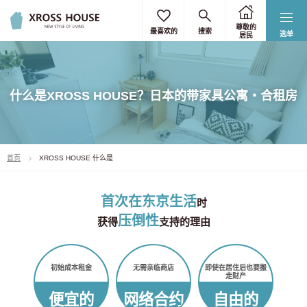
尊敬的
最喜欢的
搜索
选单
居民
什么是XROSS HOUSE？日本的带家具公寓・合租房
首页
XROSS HOUSE 什么是
首次在东京生活
时
压倒性
获得
支持的理由
初始成本租金
无需亲临商店
即使在居住后也要搬
走财产
便宜的
网络合约
自由的