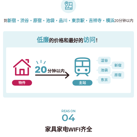
新宿・渋谷・原宿・池袋・品川・東京駅・吉祥寺・横浜
到
20分钟以内
低廉
访问
的价格和最好的
！
REASON
致寻找房间的顾客
04
03-6712-4346
家具家电WIFI齐全
仅供预定入住者与居民使用
03-6712-4344