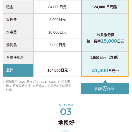
租金
84,000日元
24,800 日元起
管理费
5,000日元
-
水电费
10,000日元
公共服务费
15,000
统一费率
日元
消耗品
5,000日元
系统使用料
-
1,500日元（含税）
41,300
总计
104,000日元
日元～
根据截至 2022 年 6 月 LIFULL HOME 的“租金市
场”，距离车站步行 10 分钟以内的房产的平均租金
6万
节省
日元！
计算
REASON
03
地段好