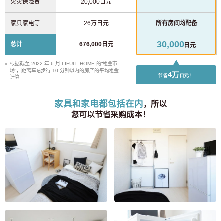
火灾保险费
20,000日元
家具家电等
26万日元
所有房间均配备
30,000
总计
676,000日元
日元
根据截至 2022 年 6 月 LIFULL HOME 的“租金市
场”，距离车站步行 10 分钟以内的房产的平均租金
4万
节省
日元！
计算
家具和家电都包括在内
，所以
您可以节省采购成本！