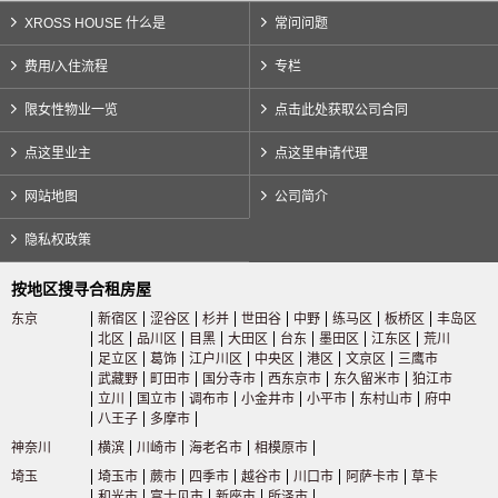
XROSS HOUSE 什么是
常问问题
费用/入住流程
专栏
限女性物业一览
点击此处获取公司合同
点这里业主
点这里申请代理
网站地图
公司简介
隐私权政策
按地区搜寻合租房屋
东京
新宿区
涩谷区
杉并
世田谷
中野
练马区
板桥区
丰岛区
北区
品川区
目黑
大田区
台东
墨田区
江东区
荒川
足立区
葛饰
江户川区
中央区
港区
文京区
三鹰市
武藏野
町田市
国分寺市
西东京市
东久留米市
狛江市
立川
国立市
调布市
小金井市
小平市
东村山市
府中
八王子
多摩市
神奈川
横滨
川崎市
海老名市
相模原市
埼玉
埼玉市
蕨市
四季市
越谷市
川口市
阿萨卡市
草卡
和光市
富士见市
新座市
所泽市