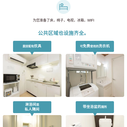
为您准备了床，椅子，电视，冰箱，WIFI
公共区域也设施齐全。
炊具
免费
洗衣机
厨房配有
可
使用的
淋浴间
是
带坐浴盆的
厕所
私人隔间