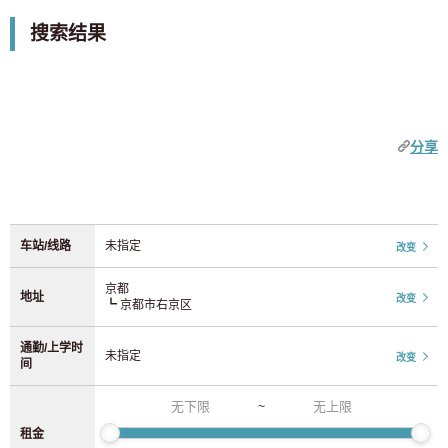
9 0 日元
3 0 日元
XROSS HOUSE在全国主要城市提供家具家电齐全的公寓和
不包括仅限女的物件
搜索结果
添加车站
合租房，支持在线看房和签约。即使从京都转学或调动到东
JR东日本
中部
京、大阪、福冈等地，您也可以在同一XROSS HOUSE内不
优惠活动
同房源之间移动，减少搬家和重新签约的麻烦。短期1个月起
1个月0日元租金活动
JR山手线
(92)
爱知县
(52)
租，适合出差等短期停留的需求。请查看最新的空房信息。
初始费用 0 日元活动
分享
JR中央线/总武线
(210)
初始费用 20,000 日元折扣活动
近畿
初期费用半价活动
JR埼京线
(37)
奈良
(1)
无需押金
车站/线路
未指定
改变
无需礼金
JR湘南新宿线
(24)
京都
(9)
【0日元中介费
京都
地址
改变
┗ 京都市右京区
上野东京线
(4)
【限时优惠！入住日期前 52 天（通常为 37 天）开始接受申请。
大阪
(165)
通勤/上学时
未指定
JR常磐线
(32)
改变
特征标签
间
兵库县
(5)
设施
~
JR京滨东北线
(70)
可容纳2人
租金
九州