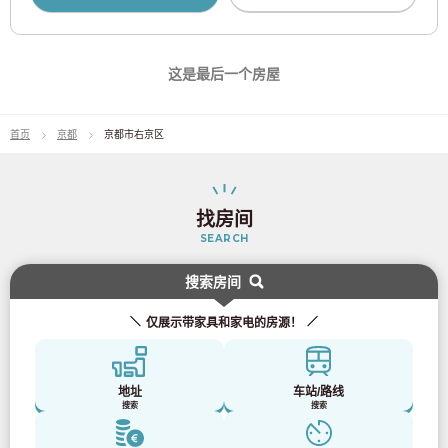
东京地铁有乐町线
(67)
东京地铁副都心线
(69)
这是最后一个房屋
东京地铁日比谷线
(22)
首页
京都
京都市右京区
东京地铁东西线
(86)
找房间
东京地铁南北线
(15)
SEARCH
东京都交通局
搜索房间
仅展示带家具和家电的房源！
都营大江户线
(119)
都营三田线
(53)
地址
车站/路线
搜索
搜索
都营新宿线
(22)