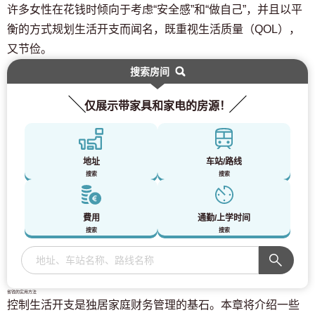
许多女性在花钱时倾向于考虑“安全感”和“做自己”，并且以平
衡的方式规划生活开支而闻名，既重视生活质量（QOL），
又节俭。
搜索房间
仅展示带家具和家电的房源！
地址
车站/路线
搜索
搜索
費用
通勤/上学时间
搜索
搜索
致寻找房间的顾客
省钱的实用方法
03-6712-4346
控制生活开支是独居家庭财务管理的基石。本章将介绍一些