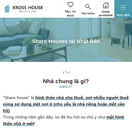
Mục ưa
Untuk
Tìm kiếm
thực đơn
penduduk
thích
Share Houses tại Nhật Bản
Nhà chung là gì?
ABOUT
“Share house” là
hình thức nhà cho thuê, nơi nhiều người thuê
cùng sử dụng một nơi ở (chủ yếu là nhà riêng hoặc một căn
hộ)
.
Trong những năm gần đây, nó đã thu hút sự chú ý như
một hình
thức nhà ở mới
!