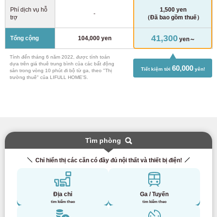
Phí dịch vụ hỗ
1,500 yen
-
trợ
（Đã bao gồm thuế）
41,300
Tổng cộng
104,000 yen
yen～
Tính đến tháng 6 năm 2022, được tính toán
dựa trên giá thuê trung bình của các bất động
60,000
Tiết kiệm tới
yên!
sản trong vòng 10 phút đi bộ từ ga, theo "Thị
trường thuê" của LIFULL HOME’S.
Tìm phòng
Chỉ hiển thị các căn có đầy đủ nội thất và thiết bị điện!
Địa chỉ
Ga / Tuyến
tìm kiếm theo
tìm kiếm theo