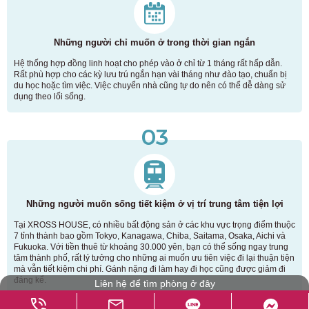
Những người chỉ muốn ở trong thời gian ngắn
Hệ thống hợp đồng linh hoạt cho phép vào ở chỉ từ 1 tháng rất hấp dẫn.
Rất phù hợp cho các kỳ lưu trú ngắn hạn vài tháng như đào tạo, chuẩn bị
du học hoặc tìm việc. Việc chuyển nhà cũng tự do nên có thể dễ dàng sử
dụng theo lối sống.
03
Những người muốn sống tiết kiệm ở vị trí trung tâm tiện lợi
Tại XROSS HOUSE, có nhiều bất động sản ở các khu vực trọng điểm thuộc
7 tỉnh thành bao gồm Tokyo, Kanagawa, Chiba, Saitama, Osaka, Aichi và
Fukuoka. Với tiền thuê từ khoảng 30.000 yên, bạn có thể sống ngay trung
tâm thành phố, rất lý tưởng cho những ai muốn ưu tiên việc đi lại thuận tiện
mà vẫn tiết kiệm chi phí. Gánh nặng đi làm hay đi học cũng được giảm đi
đáng kể.
Liên hệ để tìm phòng ở đây