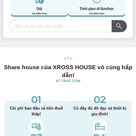
Giá
Thời gian đi làm/học
tìm kiếm theo
tìm kiếm theo
Share house của XROSS HOUSE vô cùng hấp
dẫn!
ATTRACTION
01
02
Chi phí ban đầu và tiền thuê
Có đầy đủ đồ đạc và thiết bị
thấp!
gia đình!