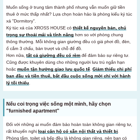
Muốn sống ở trung tâm thành phố nhưng vẫn muốn giữ tiền
thuê ở mức thấp nhất? Lựa chọn hoàn hảo là phòng kiểu ký túc
xá "Dormitory".
Ký túc xá của XROSS HOUSE có
thiết kế nguyên bản, chú
trọng sự thoải mái và tính năng
hơn so với phòng chung
thông thường. Mỗi không gian giường đều có giá phơi đồ, đèn,
ổ cắm 3 chấu, bàn trượt và chỗ để đồ.
Hơn nữa,
tất cả giường đều có rèm
để đảm bảo sự riêng tư.
Cũng được khuyên dùng cho những người lưu trú ngắn hạn
hoặc
muốn tận hưởng giao lưu quốc tế
.
Giảm thiểu chi phí
ban đầu và tiền thuê, bắt đầu cuộc sống mới chỉ với hành
lý tối thiểu
.
Nếu coi trọng việc sống một mình, hãy chọn
"furnished apartment"
Đối với những ai muốn đảm bảo hoàn toàn không gian riêng tư,
Dành cho khách hàng đang tìm phòng
rất khuyến nghị
loại căn hộ có sẵn nội thất và thiết bị
.
03-6712-4346
Phòng tắm, toilet và bếp đều là không gian riêng, nên bạn có