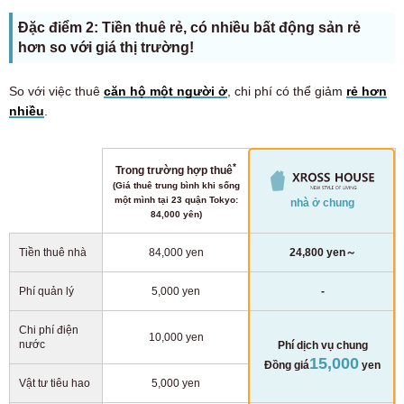
Đặc điểm 2: Tiền thuê rẻ, có nhiều bất động sản rẻ
hơn so với giá thị trường!
So với việc thuê
căn hộ một người ở
, chi phí có thể giảm
rẻ hơn
nhiều
.
*
Trong trường hợp thuê
(Giá thuê trung bình khi sống
một mình tại 23 quận Tokyo:
nhà ở chung
84,000 yên)
Tiền thuê nhà
84,000 yen
24,800 yen～
Phí quản lý
5,000 yen
-
Chi phí điện
10,000 yen
nước
Phí dịch vụ chung
15,000
Đồng giá
yen
Vật tư tiêu hao
5,000 yen