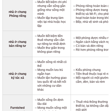
Muốn tiết kiệm chi phí
nhưng vẫn sống gần
Phòng riêng hoàn toàn có
giống như sống một
Phòng riêng được trang bị 
nhà ở chung
mình
thiết bị và Wi-Fi, cho phé
Phòng riêng
Muốn tập trung làm
hoạt hoàn toàn trong khôn
việc tại nhà hoặc học
Bếp, nhà vệ sinh và phòn
tập
Muốn tiết kiệm tiền
Một phòng được nhiều ng
thuê nhưng vẫn cần
nhà ở chung
Ngăn cách bằng vách ngă
sự riêng tư nhất định
bán riêng tư
Có bàn và đèn riêng
Muốn thư giãn trong
Rẻ hơn phòng riêng trong
không gian riêng
Muốn sống rẻ nhất có
thể
Mong muốn lưu trú
Kiểu phòng chung
nhà ở chung
ngắn hạn
Tiền thuê thuộc loại rẻ nh
ký túc xá
Muốn tận hưởng giao
Mỗi người có một giường 
lưu quốc tế và kết nối
cắm, đèn, bàn và rèm
với những cư dân
khác
Muốn sống ổn định
Thuê nhà thông thường có
lâu dài
thiết bị, lại không cần đặ
Furnished
Mong muốn sống một
môi giới