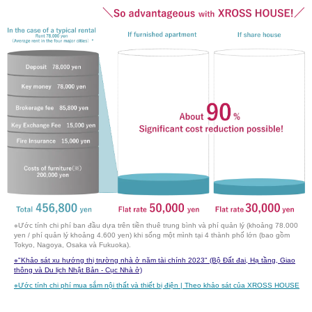
※Ước tính chi phí ban đầu dựa trên tiền thuê trung bình và phí quản lý (khoảng 78.000
yen / phí quản lý khoảng 4.600 yen) khi sống một mình tại 4 thành phố lớn (bao gồm
Tokyo, Nagoya, Osaka và Fukuoka).
※
"Khảo sát xu hướng thị trường nhà ở năm tài chính 2023" (Bộ Đất đai, Hạ tầng, Giao
thông và Du lịch Nhật Bản - Cục Nhà ở)
※
Ước tính chi phí mua sắm nội thất và thiết bị điện | Theo khảo sát của XROSS HOUSE