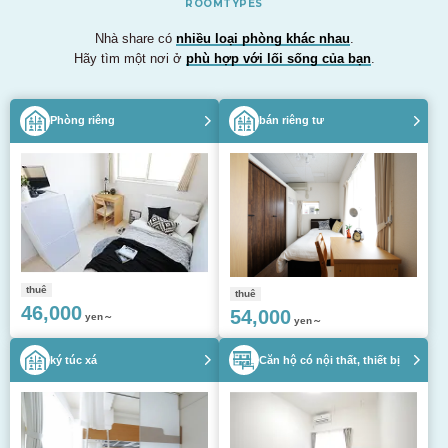
ROOMTYPES
Nhà share có
nhiều loại phòng khác nhau
.
Hãy tìm một nơi ở
phù hợp với lối sống của bạn
.
Phòng riêng
bán riêng tư
thuê
thuê
46,000
54,000
yen～
yen～
ký túc xá
Căn hộ có nội thất, thiết bị