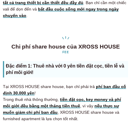
tất cả trang thiết bị cần thiết đều đầy đủ
. Bạn chỉ cần một chiếc
vali để dọn đến và
bắt đầu cuộc sống mới ngay trong ngày
chuyển vào
.
Chi phí share house của XROSS HOUSE
FEE
Đặc điểm 1: Thuê nhà với 0 yên tiền đặt cọc, tiền lễ và
phí môi giới!
Tại XROSS HOUSE share house, bạn chỉ phải trả
phí ban đầu cố
định 30.000 yên
!
Trong thuê nhà thông thường,
tiền đặt cọc, key money và phí
môi giới đều bằng một tháng tiền thuê
, vì vậy
nếu thực sự
muốn giảm chi phí ban đầu
, XROSS HOUSE share house và
furnished apartment là lựa chọn tốt nhất.