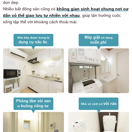
dọn dẹp.
Nhiều bất động sản cũng có
không gian sinh hoạt chung nơi cư
dân có thể giao lưu tự nhiên với nhau
, giúp tận hưởng cuộc
sống tập thể với khoảng cách thoải mái.
Máy giặt
Nhà bếp được trang bị
sử dụng
dụng cụ nấu ăn
miễn phí
.
.
Phòng tắm vòi sen
vòi rửa
Nhà vệ sinh có
buồng riêng tư
là
.