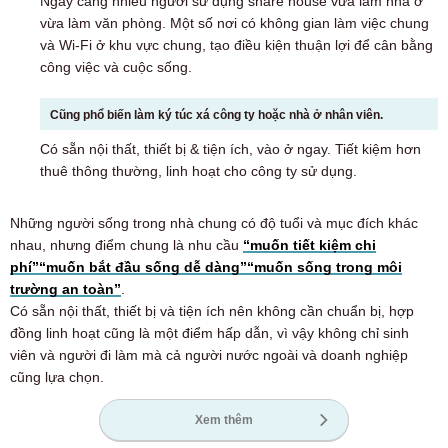
Ngày càng nhiều người sử dụng share house vừa làm nhà ở
vừa làm văn phòng. Một số nơi có không gian làm việc chung
và Wi-Fi ở khu vực chung, tạo điều kiện thuận lợi để cân bằng
công việc và cuộc sống.
Cũng phổ biến làm ký túc xá công ty hoặc nhà ở nhân viên.
Có sẵn nội thất, thiết bị & tiện ích, vào ở ngay. Tiết kiệm hơn
thuê thông thường, linh hoạt cho công ty sử dụng.
Những người sống trong nhà chung có độ tuổi và mục đích khác
nhau, nhưng điểm chung là nhu cầu
“muốn tiết kiệm chi
phí”
“muốn bắt đầu sống dễ dàng”
“muốn sống trong môi
trường an toàn”
.
Có sẵn nội thất, thiết bị và tiện ích nên không cần chuẩn bị, hợp
đồng linh hoạt cũng là một điểm hấp dẫn, vì vậy không chỉ sinh
viên và người đi làm mà cả người nước ngoài và doanh nghiệp
cũng lựa chọn.
Xem thêm