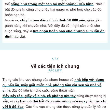
Chỉ dành cho cư dân tương lai và hiện tại
thể
sống như trong một căn hộ một phòng điển hình
. Nhiều
03-6712-4344
bất động sản cũng cho phép hai người ở, phù hợp cho cặp đôi
hoặc bạn bè.
Ngoài ra,
chi phí ban đầu chỉ cố định 50.000 yên
, giúp giảm
gánh nặng khi chuyển nhà. Với đầy đủ tiện nghi cần thiết cho
cuộc sống, đây là
lựa chọn hoàn hảo cho những ai muốn ổn
định lâu dài
.
Về các tiện ích chung
FACILITY
Trong các khu vực chung của share house có
nhà bếp với dụng
cụ nấu ăn, máy giặt miễn phí, phòng tắm vòi sen và nhà vệ
sinh
, đầy đủ tiện ích cho cuộc sống thoải mái.
Máy sấy tóc, giấy vệ sinh, xà phòng rửa tay
cũng được trang bị
sẵn, vì vậy
bạn có thể bắt đầu cuộc sống mới ngay lập tức chỉ
với ít đồ đạc
. Các khu vực chung còn được công ty quản lý hỗ trợ