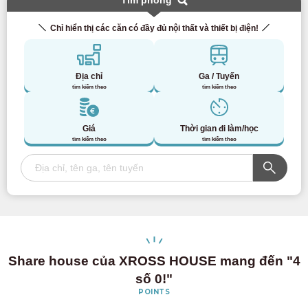
Tìm phòng
Chỉ hiển thị các căn có đầy đủ nội thất và thiết bị điện!
Địa chỉ
Ga / Tuyến
tìm kiếm theo
tìm kiếm theo
Giá
Thời gian đi làm/học
tìm kiếm theo
tìm kiếm theo
Share house của XROSS HOUSE mang đến "4
số 0!"
POINTS