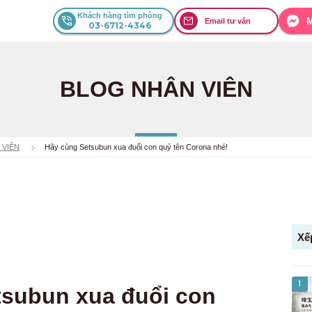
Khách hàng tìm phòng
Email tư vấn
03-6712-4346
BLOG NHÂN VIÊN
 VIÊN
Hãy cùng Setsubun xua đuổi con quỷ tên Corona nhé!
Xế
1
tsubun xua đuổi con