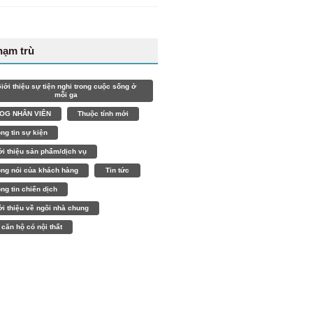
hạm trù
iới thiệu sự tiện nghi trong cuộc sống ở
mỗi ga
OG NHÂN VIÊN
Thuộc tính mới
ông tin sự kiện
ới thiệu sản phẩm/dịch vụ
ọng nói của khách hàng
Tin tức
ông tin chiến dịch
ới thiệu về ngôi nhà chung
 căn hộ có nội thất