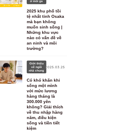
ở mỗi ga
2025 khu phố tồi
tệ nhất tỉnh Osaka
mà bạn không
muốn sinh sống |
Những khu vực
nào có vấn đề về
an ninh và môi
trường?
Giới thiệu
về ngôi
2025.03.25
nhà chung
Có khó khăn khi
sống một mình
với mức lương
hàng tháng là
300.000 yên
không? Giải thích
về thu nhập hàng
năm, điều kiện
sống và tiền tiết
kiệm