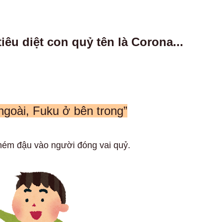
iêu diệt con quỷ tên là Corona...
ngoài, Fuku ở bên trong”
 ném đậu vào người đóng vai quỷ.