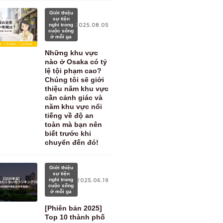
Giới thiệu
sự tiện
nghi trong
2025.08.05
cuộc sống
ở mỗi ga
Những khu vực
nào ở Osaka có tỷ
lệ tội phạm cao?
Chúng tôi sẽ giới
thiệu năm khu vực
cần cảnh giác và
năm khu vực nổi
tiếng về độ an
toàn mà bạn nên
biết trước khi
chuyển đến đó!
Giới thiệu
sự tiện
nghi trong
2025.06.19
cuộc sống
ở mỗi ga
[Phiên bản 2025]
Top 10 thành phố