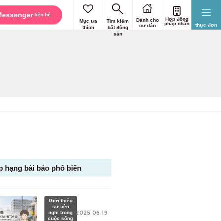
Messenger
liên hệ
Hợp đồng
Dành cho
Mục ưa
Tìm kiếm
pháp nhân
thực đơn
cư dân
thích
bất động
sản
p hạng bài báo phổ biến
Giới thiệu
sự tiện
nghi trong
2025.06.19
cuộc sống