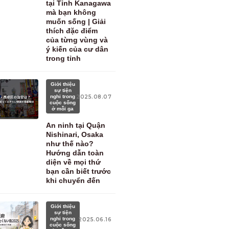
tại Tỉnh Kanagawa
mà bạn không
muốn sống | Giải
thích đặc điểm
của từng vùng và
ý kiến ​​của cư dân
trong tỉnh
Giới thiệu
sự tiện
nghi trong
2025.08.07
cuộc sống
ở mỗi ga
An ninh tại Quận
Nishinari, Osaka
như thế nào?
Hướng dẫn toàn
diện về mọi thứ
bạn cần biết trước
khi chuyển đến
Giới thiệu
sự tiện
nghi trong
2025.06.16
cuộc sống