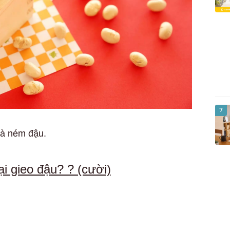
7
là ném đậu.
ại gieo đậu? ? (cười)