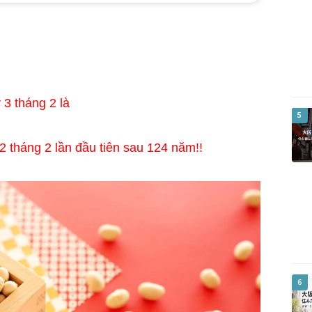
3 tháng 2 là
5
 tháng 2 lần đầu tiên sau 124 năm!!
6