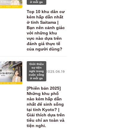
ở mỗi ga
Top 10 khu dân cư
kém hấp dẫn nhất
ở tỉnh Saitama |
Bạn nên cảnh giác
với những khu
vực nào dựa trên
đánh giá thực tế
của người dùng?
Giới thiệu
sự tiện
nghi trong
2025.06.19
cuộc sống
ở mỗi ga
[Phiên bản 2025]
Những khu phố
nào kém hấp dẫn
nhất để sinh sống
tại tỉnh Kyoto? |
Giải thích dựa trên
tiêu chí an toàn và
tiện nghi.