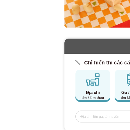
Chỉ hiển thị các că
Địa chỉ
Ga /
tìm kiếm theo
tìm k