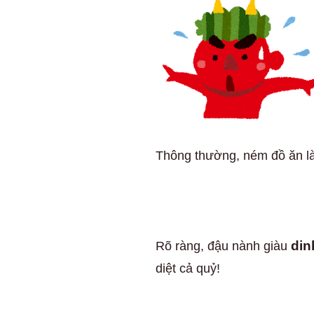
Thông thường, ném đồ ăn là
din
Rõ ràng, đậu nành giàu
diệt cả quỷ!