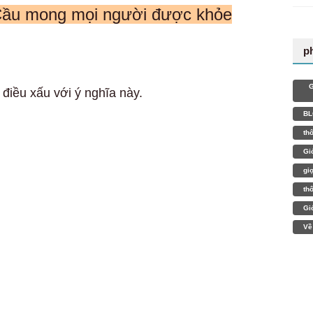
“Cầu mong mọi người được khỏe
p
G
điều xấu với ý nghĩa này.
BL
th
Gi
gi
th
Gi
Về