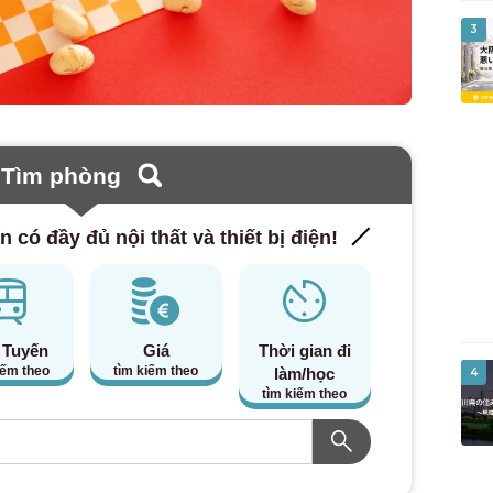
3
Tìm phòng
n có đầy đủ nội thất và thiết bị điện!
 Tuyến
Giá
Thời gian đi
iếm theo
tìm kiếm theo
làm/học
4
tìm kiếm theo