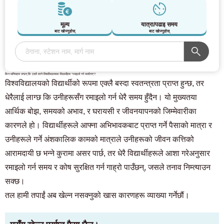
मूल्य
यात्रा/पढाइ समय
बाट खोज्नुहोस्
बाट खोज्नुहोस्
किन मानिसहरू भन्छन् कि एक्लै बस्ने विश्वविद्यालयका विद्यार्थीहरू "रमाइलो गर्न सक्दैनन्"?
विश्वविद्यालयको विद्यार्थीको रूपमा एक्लै बस्दा स्वतन्त्रता प्राप्त हुन्छ, तर
धेरैलाई लाग्छ कि उनीहरूसँग रमाइलो गर्न धेरै समय हुँदैन। यो मुख्यतया
आर्थिक बोझ, समयको अभाव, र घरायसी र जीवनयापनको जिम्मेवारीका
कारणले हो। विद्यार्थीहरूले आफ्ना अभिभावकबाट प्राप्त गर्ने पैसाको मात्रा र
उनीहरूले गर्ने अंशकालिक कामको मात्राले उनीहरूको जीवन कत्तिको
आरामदायी छ भन्ने कुरामा असर पार्छ, तर धेरै विद्यार्थीहरूले आशा गरेअनुसार
रमाइलो गर्न समय र कोष सुरक्षित गर्न गाह्रो पाउँछन्, जसले तनाव निम्त्याउन
सक्छ।
तल हामी तपाईं अब खेल्न नसक्नुको खास कारणहरू व्याख्या गर्नेछौं।