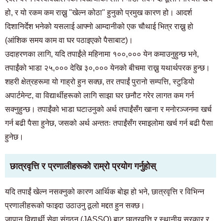
हो, र यो रकम कम राख्नु "खेल्न कोठा" हुनुको प्रमुख कारण हो। आदर्श
दिशानिर्देश भनेको यसलाई आफ्नो आम्दानीको एक चौथाई भित्र राख्नु हो
(आंशिक समय काम वा घर पठाइएको पैसाबाट)।
उदाहरणका लागि, यदि तपाईंले महिनामा १००,००० येन कमाउनुहुन्छ भने,
तपाईंको भाडा २५,००० देखि ३०,००० येनको बीचमा राख्नु यथार्थपरक हुन्छ।
शहरी क्षेत्रहरूमा यो गाह्रो हुन सक्छ, तर तपाईं पुरानो सम्पत्ति, स्टुडियो
अपार्टमेन्ट, वा विद्यार्थीहरूको लागि साझा घर छनौट गरेर लागत कम गर्न
सक्नुहुन्छ। तपाईंको भाडा घटाउनुको अर्थ तपाईंसँग खाना र मनोरञ्जनमा खर्च
गर्न बढी पैसा हुनेछ, जसको अर्थ अन्ततः तपाईंसँग रमाइलोमा खर्च गर्न बढी पैसा
हुनेछ।
छात्रवृत्ति र प्रणालीहरूको राम्रो प्रयोग गर्नुहोस्
यदि तपाईं खेल्न नसक्नुको कारण आर्थिक बोझ हो भने, छात्रवृत्ति र विभिन्न
प्रणालीहरूको फाइदा उठाउनु ठूलो मद्दत हुन सक्छ।
जापान विद्यार्थी सेवा संगठन (JASSO) बाट छात्रवृत्ति र स्थानीय सरकार र