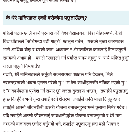
जीवनलाई समृद्ध बनाउन पूर्ण रूपमा सम्भव छ।
के धेरै मानिसहरू एक्लै बसेकोमा पछुताउँछन्?
पहिलो पटक एक्लै बस्ने प्रयास गर्ने विश्वविद्यालयका विद्यार्थीहरूमध्ये, केही
विद्यार्थीहरूले "सोचेभन्दा बढी गाह्रो" महसुस गर्छन्। यसको मुख्य कारणहरू
भारी आर्थिक बोझ र घरको काम, अध्ययन र अंशकालिक कामलाई मिलाउनुपर्ने
समयको अभाव हो। यसले "रमाइलो गर्न पर्याप्त समय नहुनु" र "सधैं थकित हुनु"
जस्ता पछुतो निम्त्याउँछ।
यद्यपि, धेरै मानिसहरूले सर्नुको सकारात्मक पक्षहरू पनि देख्छन्, "मैले
स्वतन्त्रताको भावना प्राप्त गरेको छु," "म मेरा साथीहरूसँग नजिक भएको छु,"
र "म कार्यबलमा प्रवेश गर्न तयार छु" जस्ता कुराहरू भन्छन्। तपाईंले पछुताउनु
हुन्छ कि हुँदैन भन्ने कुरा तपाईं बस्ने क्षेत्रमा, तपाईंले कति भाडा लिनुहुन्छ र
तपाईंले आफ्नो जीवनशैली कसरी योजना बनाउनुहुन्छ भन्ने कुरामा निर्भर गर्दछ।
यदि तपाईंले आफ्नो जीवनलाई सावधानीपूर्वक योजना बनाउनुभयो र धेरै माग
नभएको वातावरण छनौट गर्नुभयो भने, तपाईंले पछुताउनुभन्दा बढी सिक्न र