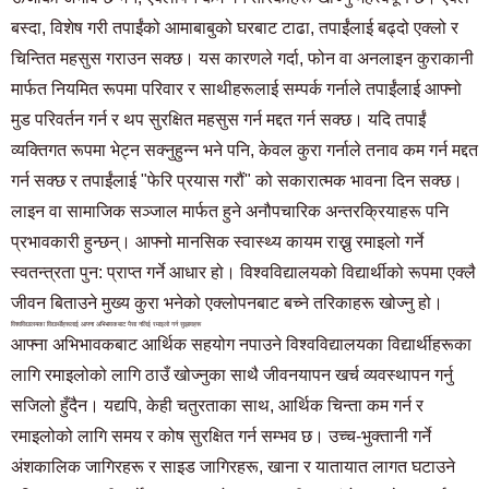
बस्दा, विशेष गरी तपाईंको आमाबाबुको घरबाट टाढा, तपाईंलाई बढ्दो एक्लो र
चिन्तित महसुस गराउन सक्छ। यस कारणले गर्दा, फोन वा अनलाइन कुराकानी
मार्फत नियमित रूपमा परिवार र साथीहरूलाई सम्पर्क गर्नाले तपाईंलाई आफ्नो
मुड परिवर्तन गर्न र थप सुरक्षित महसुस गर्न मद्दत गर्न सक्छ। यदि तपाईं
व्यक्तिगत रूपमा भेट्न सक्नुहुन्न भने पनि, केवल कुरा गर्नाले तनाव कम गर्न मद्दत
गर्न सक्छ र तपाईंलाई "फेरि प्रयास गरौं" को सकारात्मक भावना दिन सक्छ।
लाइन वा सामाजिक सञ्जाल मार्फत हुने अनौपचारिक अन्तरक्रियाहरू पनि
प्रभावकारी हुन्छन्। आफ्नो मानसिक स्वास्थ्य कायम राख्नु रमाइलो गर्ने
स्वतन्त्रता पुन: प्राप्त गर्ने आधार हो। विश्वविद्यालयको विद्यार्थीको रूपमा एक्लै
जीवन बिताउने मुख्य कुरा भनेको एक्लोपनबाट बच्ने तरिकाहरू खोज्नु हो।
विश्वविद्यालयका विद्यार्थीहरूलाई आफ्ना अभिभावकबाट पैसा नलिई रमाइलो गर्न सुझावहरू
आफ्ना अभिभावकबाट आर्थिक सहयोग नपाउने विश्वविद्यालयका विद्यार्थीहरूका
लागि रमाइलोको लागि ठाउँ खोज्नुका साथै जीवनयापन खर्च व्यवस्थापन गर्नु
सजिलो हुँदैन। यद्यपि, केही चतुरताका साथ, आर्थिक चिन्ता कम गर्न र
रमाइलोको लागि समय र कोष सुरक्षित गर्न सम्भव छ। उच्च-भुक्तानी गर्ने
अंशकालिक जागिरहरू र साइड जागिरहरू, खाना र यातायात लागत घटाउने