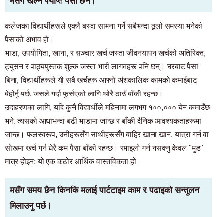
मसँग खेल्न पर्याप्त पैसा छैन।
कलेजका विद्यार्थीहरूले एक्लै बस्दा सामना गर्ने सबैभन्दा ठूलो समस्या भनेको
पैसाको अभाव हो।
भाडा, उपयोगिता, खाना, र सञ्चार खर्च जस्ता जीवनयापन खर्चको अतिरिक्त,
ट्युसन र पाठ्यपुस्तक शुल्क जस्ता भारी लागतहरू पनि छन्। घरबाट पैसा
बिना, विद्यार्थीहरूले यी सबै खर्चहरू आफ्नो अंशकालिक कामको कमाईबाट
बेहोर्नु पर्छ, जसले गर्दा फुर्सदको लागि थोरै ठाउँ बाँकी रहन्छ।
उदाहरणका लागि, यदि कुनै विद्यार्थीले महिनामा लगभग १००,००० येन कमाउँछ
भने, त्यसको आधाभन्दा बढी भाडामा जान्छ र बाँकी दैनिक आवश्यकताहरूमा
जान्छ। फलस्वरूप, उनीहरूसँग साथीहरूसँग बाहिर खाना खान, यात्रा गर्न वा
सोखमा खर्च गर्न धेरै कम पैसा बाँकी रहन्छ। रमाइलो गर्न नसक्नु केवल "मुड"
मात्र होइन; यो एक कठोर आर्थिक वास्तविकता हो।
मसँग समय छैन किनकि मलाई पार्टटाइम काम र पढाइको सन्तुलन
मिलाउनु पर्छ।