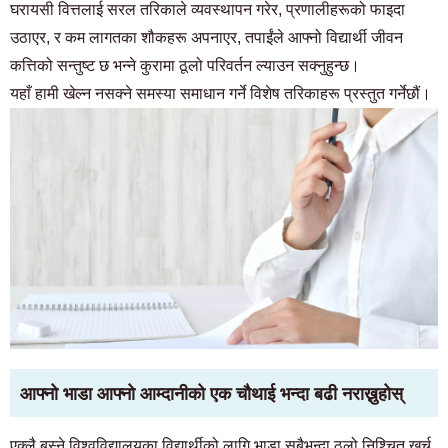
घरायसी वित्तलाई सरल तरिकाले व्यवस्थापन गरेर, प्रणालीहरूको फाइदा
उठाएर, र कम लागतका शौकहरू अपनाएर, तपाईंले आफ्नो विद्यार्थी जीवन
कत्तिको सन्तुष्ट छ भन्ने कुरामा ठूलो परिवर्तन ल्याउन सक्नुहुन्छ।
यहाँ हामी खेल्न नसक्ने समस्या समाधान गर्ने विशेष तरिकाहरू प्रस्तुत गर्नेछौं।
आफ्नो भाडा आफ्नो आम्दानीको एक चौथाई भन्दा बढी नराख्नुहोस्
एक्लै बस्ने विश्वविद्यालयका विद्यार्थीको लागि भाडा सबैभन्दा ठूलो निश्चित खर्च