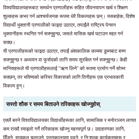
विश्वविद्यालयहरूबाट समर्थन प्रणालीहरू सहित जीवनयापन खर्च र शिक्षण
शुल्कहरू कभर गर्न आश्चर्यजनक रूपमा धेरै विकल्पहरू छन्। यसबाहेक, विशेष
विद्यार्थी भुक्तानी प्रणालीको फाइदा उठाएर, तपाईंले राष्ट्रिय पेन्सन
भुक्तानीहरू स्थगित गर्न सक्नुहुन्छ, जसले मासिक खर्च घटाउन मद्दत गर्न
सक्छ।
यी प्रणालीहरूको फाइदा उठाएर, तपाईं अंशकालिक काममा डुब्नबाट बच्न
सक्नुहुन्छ र अध्ययन वा फुर्सदको लागि समय सुरक्षित गर्न सक्नुहुन्छ। केही
मानिसहरूले यी प्रणालीहरूलाई "ऋण लिने" को रूपमा प्रयोग गर्ने सोच्न
सक्छन्, तर भविष्यको करियर विकासको लागि तिनीहरू एक प्रभावकारी
विकल्प हुन्।
सस्तो शौक र समय बिताउने तरिकाहरू खोज्नुहोस्
एक्लै बस्ने विश्वविद्यालयका विद्यार्थीहरूका लागि, सामाजिक र मनोरञ्जन लागत
कम राख्दै रमाइलो गर्ने तरिकाहरू खोज्नु महत्त्वपूर्ण छ। उदाहरणका लागि,
हिँड्ने, साइकल चलाउने, पुस्तकालयमा पढ्ने, र नि:शुल्क कार्यक्रमहरू र