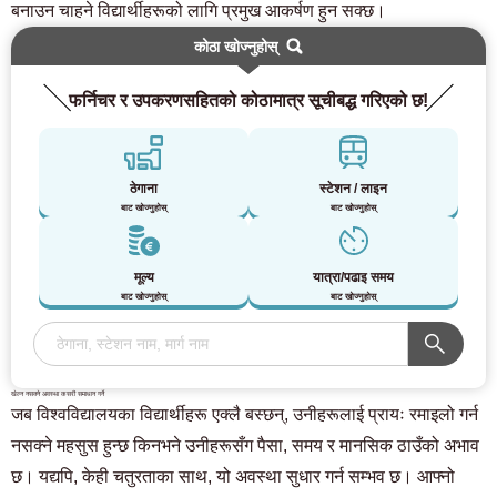
बनाउन चाहने विद्यार्थीहरूको लागि प्रमुख आकर्षण हुन सक्छ।
कोठा खोज्नुहोस्
फर्निचर र उपकरणसहितको कोठामात्र सूचीबद्ध गरिएको छ!
ठेगाना
स्टेशन / लाइन
बाट खोज्नुहोस्
बाट खोज्नुहोस्
मूल्य
यात्रा/पढाइ समय
बाट खोज्नुहोस्
बाट खोज्नुहोस्
खेल्न नसक्ने अवस्था कसरी समाधान गर्ने
जब विश्वविद्यालयका विद्यार्थीहरू एक्लै बस्छन्, उनीहरूलाई प्रायः रमाइलो गर्न
नसक्ने महसुस हुन्छ किनभने उनीहरूसँग पैसा, समय र मानसिक ठाउँको अभाव
छ। यद्यपि, केही चतुरताका साथ, यो अवस्था सुधार गर्न सम्भव छ। आफ्नो