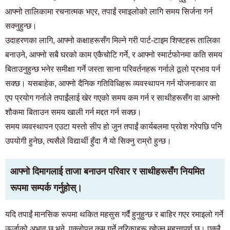
बस्न चाहनेहरू र बासिन्दाहरूको लागि मात्र
आफ्नो तालिकामा रचनात्मक भएर, तपाईं रमाइलोको लागि समय सिर्जना गर्न
03-6712-4344
सक्नुहुन्छ।
उदाहरणका लागि, आफ्नो कक्षाहरूसँग मिल्ने गरी पार्ट-टाइम शिफ्टहरू तालिका
बनाउने, आफ्नो सबै घरको काम एकैचोटि गर्ने, र आफ्नो स्मार्टफोनमा कति समय
बिताउनुहुन्छ भनेर समीक्षा गर्ने जस्ता साना परिवर्तनहरू गर्नाले ठूलो प्रभाव पर्न
सक्छ। यसबाहेक, आफ्नो दैनिक गतिविधिहरू व्यवस्थापन गर्न योजनाकार वा
एप प्रयोग गर्नाले तपाईंलाई खेर गएको समय कम गर्न र साथीहरूसँग वा आफ्नो
शौकमा बिताउन समय खाली गर्न मद्दत गर्न सक्छ।
समय व्यवस्थापन एउटा यस्तो सीप हो जुन तपाईं कार्यबलमा प्रवेश गरेपछि पनि
उपयोगी हुनेछ, त्यसैले विद्यार्थी हुँदा नै यो सिक्नु राम्रो हुन्छ।
आफ्नो दिमागलाई ताजा बनाउन परिवार र साथीहरूसँग नियमित
रूपमा सम्पर्क गर्नुहोस्।
यदि तपाईं मानसिक रूपमा थकित महसुस गर्दै हुनुहुन्छ र बाहिर गएर रमाइलो गर्ने
ऊर्जाको अभाव छ भने, एक्लोपन कम गर्ने तरिकाहरू खोज्नु महत्त्वपूर्ण छ। एक्लै