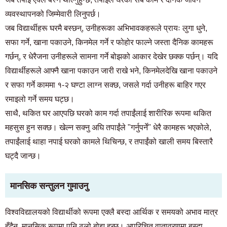
व्यवस्थापनको जिम्मेवारी लिनुपर्छ।
जब विद्यार्थीहरू घरमै बस्छन्, उनीहरूका अभिभावकहरूले प्रायः लुगा धुने,
सफा गर्ने, खाना पकाउने, किनमेल गर्ने र फोहोर फाल्ने जस्ता दैनिक कामहरू
गर्छन्, र धेरैजना उनीहरूले सामना गर्ने बोझको आकार देखेर छक्क पर्छन्। यदि
विद्यार्थीहरूले आफ्नै खाना पकाउन जारी राखे भने, किनमेलदेखि खाना पकाउने
र सफा गर्ने काममा १-२ घण्टा लाग्न सक्छ, जसले गर्दा उनीहरू बाहिर गएर
रमाइलो गर्ने समय घट्छ।
साथै, थकित घर आएपछि घरको काम गर्दा तपाईंलाई शारीरिक रूपमा थकित
महसुस हुन सक्छ। खेल्न सक्नु अघि तपाईंले "गर्नुपर्ने" धेरै कामहरू भएकोले,
तपाईंलाई थाहा नपाई घरको कामले थिचिन्छ, र तपाईंको खाली समय बिस्तारै
घट्दै जान्छ।
मानसिक सन्तुलन गुमाउनु
विश्वविद्यालयको विद्यार्थीको रूपमा एक्लै बस्दा आर्थिक र समयको अभाव मात्र
हुँदैन, मानसिक रूपमा पनि ठूलो बोझ हुन्छ। अपरिचित वातावरणमा बस्दा,