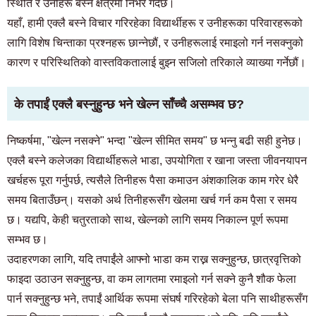
स्थिति र उनीहरू बस्ने क्षेत्रमा निर्भर गर्दछ।
यहाँ, हामी एक्लै बस्ने विचार गरिरहेका विद्यार्थीहरू र उनीहरूका परिवारहरूको
लागि विशेष चिन्ताका प्रश्नहरू छान्नेछौं, र उनीहरूलाई रमाइलो गर्न नसक्नुको
कारण र परिस्थितिको वास्तविकतालाई बुझ्न सजिलो तरिकाले व्याख्या गर्नेछौं।
के तपाईं एक्लै बस्नुहुन्छ भने खेल्न साँच्चै असम्भव छ?
निष्कर्षमा, "खेल्न नसक्ने" भन्दा "खेल्न सीमित समय" छ भन्नु बढी सही हुनेछ।
एक्लै बस्ने कलेजका विद्यार्थीहरूले भाडा, उपयोगिता र खाना जस्ता जीवनयापन
खर्चहरू पूरा गर्नुपर्छ, त्यसैले तिनीहरू पैसा कमाउन अंशकालिक काम गरेर धेरै
समय बिताउँछन्। यसको अर्थ तिनीहरूसँग खेलमा खर्च गर्न कम पैसा र समय
छ। यद्यपि, केही चतुरताको साथ, खेल्नको लागि समय निकाल्न पूर्ण रूपमा
सम्भव छ।
उदाहरणका लागि, यदि तपाईंले आफ्नो भाडा कम राख्न सक्नुहुन्छ, छात्रवृत्तिको
फाइदा उठाउन सक्नुहुन्छ, वा कम लागतमा रमाइलो गर्न सक्ने कुनै शौक फेला
पार्न सक्नुहुन्छ भने, तपाईं आर्थिक रूपमा संघर्ष गरिरहेको बेला पनि साथीहरूसँग