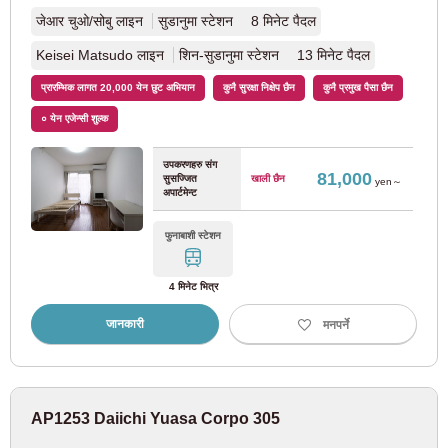
जेआर चुओ/सोबु लाइन
सुडानुमा स्टेशन 8 मिनेट पैदल
Sotetsu मुख्य लाइन
(6)
Keisei Matsudo लाइन
शिन-सुडानुमा स्टेशन 13 मिनेट पैदल
तमा अर्बन मोनोरेल
प्रारम्भिक लागत 20,000 येन छुट अभियान
कुनै सुरक्षा निक्षेप छैन
कुनै प्रमुख पैसा छैन
० येन एजेन्सी शुल्क
टामा मोनोरेल
(5)
उपकरणहरु संग
81,000
सुसज्जित
खाली छैन
yen～
अपार्टमेन्ट
टोयो र्यापिड रेलवे
फुनाबाशी स्टेशन
टोयो र्‍यापिड लाइन
(1)
4 मिनेट भित्र
सैतामा हाई स्पीड रेलवे
जानकारी
मनपर्ने
सैतामा र्‍यापिड रेलवे लाइन
(5)
AP1253 Daiichi Yuasa Corpo 305
Ryūtetsu