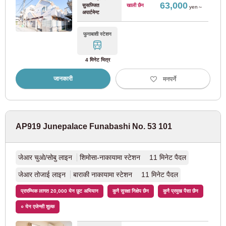
63,000
सुसज्जित
खाली छैन
टोक्यु इकेगामी लाइन
(34)
yen～
अपार्टमेन्ट
टोक्यु मेगुरो लाइन
(41)
फुनाबाशी स्टेशन
टोक्यु तामागावा लाइन
(9)
4 मिनेट भित्र
जानकारी
मनपर्ने
टोक्यु शिन-योकोहामा लाइन
(3)
Seibu रेलवे
AP919 Junepalace Funabashi No. 53 101
सेइबु शिन्जुकु लाइन
(165)
जेआर चुओ/सोबु लाइन
शिमोसा-नाकायामा स्टेशन 11 मिनेट पैदल
Seibu Ikebukuro लाइन
(91)
जेआर तोजाई लाइन
बाराकी नाकायामा स्टेशन 11 मिनेट पैदल
प्रारम्भिक लागत 20,000 येन छुट अभियान
कुनै सुरक्षा निक्षेप छैन
कुनै प्रमुख पैसा छैन
सेइबु युराकुचो लाइन
(23)
० येन एजेन्सी शुल्क
सेइबु तोशिमा लाइन
(15)