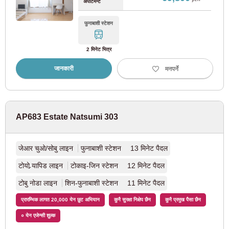
अपार्टमेन्ट
टोक्यो मेट्रो युराकुचो लाइन
(67)
फुनाबाशी स्टेशन
टोक्यो मेट्रो फुकुटोशिन लाइन
(69)
2 मिनेट भित्र
टोक्यो मेट्रो हिबिया लाइन
(22)
जानकारी
मनपर्ने
टोक्यो मेट्रो तोजाई लाइन
(86)
टोक्यो मेट्रो नम्बोकु लाइन
(15)
AP683 Estate Natsumi 303
टोकियो मेट्रोपोलिटन ब्यूरो यातायात
जेआर चुओ/सोबु लाइन
फुनाबाशी स्टेशन 13 मिनेट पैदल
टोयो र्‍यापिड लाइन
टोकाइ-जिन स्टेशन 12 मिनेट पैदल
Toei Oedo लाइन
(119)
टोबु नोडा लाइन
शिन-फुनाबाशी स्टेशन 11 मिनेट पैदल
तोई मिता लाइन
(53)
प्रारम्भिक लागत 20,000 येन छुट अभियान
कुनै सुरक्षा निक्षेप छैन
कुनै प्रमुख पैसा छैन
० येन एजेन्सी शुल्क
Toei Shinjuku लाइन
(22)