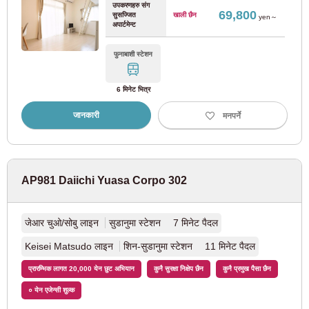
उपकरणहरु संग
69,800
सुसज्जित
खाली छैन
yen～
अपार्टमेन्ट
सेइबु कोकुबुन्जी लाइन
(4)
फुनाबाशी स्टेशन
Seibu Tamako लाइन
(5)
6 मिनेट भित्र
केयो इलेक्ट्रिक रेलवे
जानकारी
मनपर्ने
केयो लाइन
(110)
केयो नयाँ लाइन
(20)
AP981 Daiichi Yuasa Corpo 302
केयो इनोकाशिरा लाइन
(46)
जेआर चुओ/सोबु लाइन
सुडानुमा स्टेशन 7 मिनेट पैदल
Keisei Matsudo लाइन
शिन-सुडानुमा स्टेशन 11 मिनेट पैदल
केइओ सागामिहारा लाइन
(3)
प्रारम्भिक लागत 20,000 येन छुट अभियान
कुनै सुरक्षा निक्षेप छैन
कुनै प्रमुख पैसा छैन
केइओ ताकाओ लाइन
(1)
० येन एजेन्सी शुल्क