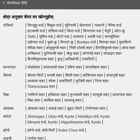
गोपनीयता नीति
Hankyu Takarazuka रेखा
(4)
क्षेत्र अनुसार शेयर घर खोज्नुहोस्
टोकियो
सिन्जुकु वार्ड
शिबुया वार्ड
सुगिनामी
सेतागाया
नाकानो
नेरिमा वार्ड
इटाबाशी वार्ड
तोशिमा वार्ड
किता वार्ड
सिनागावा वडा
मेगुरो
ओटा-कु
आइची
Taito
सुमिदा वडा
कोटो वडा
अरकावा
अडची वडा
कात्सुशिका
एडोगावा वार्ड
चुओ-कु
मिनाटो-कु
Bunkyo वार्ड
मिताका शहर
मुसाशिनो
मचिडा शहर
कोकुबुन्जी शहर
निशी-टोक्यो शहर
हिगाशिकुरुमे शहर
कोमा शहर
जेआर पूर्व
ताचिकावा
कुनिताची सहर
चोफु शहर
कोगानेई शहर
कोडाइरा शहर
हिगाशिमुरायामा शहर
फुचु
हाचिओजी
टामासिटी
कानागावा
योकोहामा
कावासाकी शहर
एबिना शहर
सागामिहारा शहर
JR Tokaido मुख्य रेखा
(37)
सैतामा
सैतामा सिटी
वाराबी शहर
शिकी शहर
कोशिगाया शहर
कावागुची शहर
आसाका शहर
सोका
वाकोसिटी
फुजिमी शहर
निजा शहर
Tokorozawa शहर
किन्की निप्पन रेलवे
चिबा
नरशिनो शहर
इचिकावा शहर
फुनाबाशी शहर
मात्सुडो शहर
कामागाया शहर
चिबा शहर
काशिवा शहर
उरायासु शहर
Kintetsu Minami-Osaka रेखा
(7)
ओसाका
ओसाका शहर
सकाई शहर
सुइटा सिटी
टोयोनाका शहर
क्योटो
Shimogyo
Ukyo वार्ड, Kyoto
Nishikyo वार्ड, Kyoto
Kintetsu नागोया रेखा
(11)
Minami वार्ड, Kyoto
Higashiyama वार्ड, Kyoto
ह्योगो
ह्योगो वार्ड, कोबे सिटी
Kobe Chuo वार्ड
नागोया शहर यातायात ब्यूरो
आइची
नागोया शहर