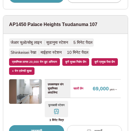
नयाँ शटल
(1)
AP1450 Palace Heights Tsudanuma 107
ओसाका
जेआर चुओ/सोबु लाइन
सुडानुमा स्टेशन 5 मिनेट पैदल
जेआर पूर्व
Shinkeisei रेखा
माईहारा स्टेशन 10 मिनेट पैदल
प्रारम्भिक लागत 20,000 येन छुट अभियान
कुनै सुरक्षा निक्षेप छैन
कुनै प्रमुख पैसा छैन
JR Tokaido मुख्य रेखा
(37)
० येन एजेन्सी शुल्क
ओसाका मेट्रो
उपकरणहरु संग
69,000
सुसज्जित
खाली छैन
yen～
अपार्टमेन्ट
ओसाका मेट्रो योत्सुबाशी लाइन
(15)
फुनाबाशी स्टेशन
ओसाका मेट्रो नान्को पोर्ट टाउन लाइन
(3)
3 मिनेट भित्र
ओसाका मेट्रो मिडोसुजी लाइन
(46)