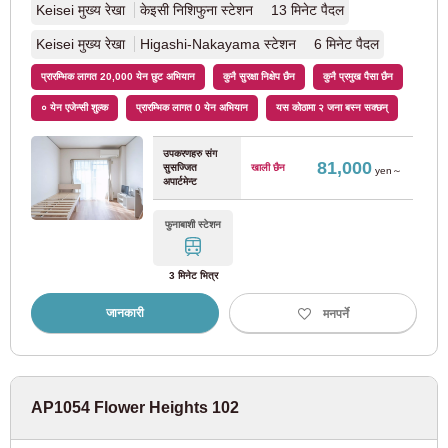
Keisei मुख्य रेखा
केइसी निशिफुना स्टेशन 13 मिनेट पैदल
योकोहामा शहर यातायात ब्यूरो
Keisei मुख्य रेखा
Higashi-Nakayama स्टेशन 6 मिनेट पैदल
प्रारम्भिक लागत 20,000 येन छुट अभियान
कुनै सुरक्षा निक्षेप छैन
कुनै प्रमुख पैसा छैन
नीलो रेखा
(18)
० येन एजेन्सी शुल्क
प्रारम्भिक लागत 0 येन अभियान
यस कोठामा २ जना बस्न सक्छन्
जेआर पश्चिम जापान
उपकरणहरु संग
81,000
सुसज्जित
खाली छैन
yen～
अपार्टमेन्ट
जेआर तोजाई लाइन
(20)
फुनाबाशी स्टेशन
नारा लाइन
(3)
3 मिनेट भित्र
Shinkeisei इलेक्ट्रिक रेलवे
जानकारी
मनपर्ने
Shinkeisei रेखा
(4)
AP1054 Flower Heights 102
सगामी रेलवे