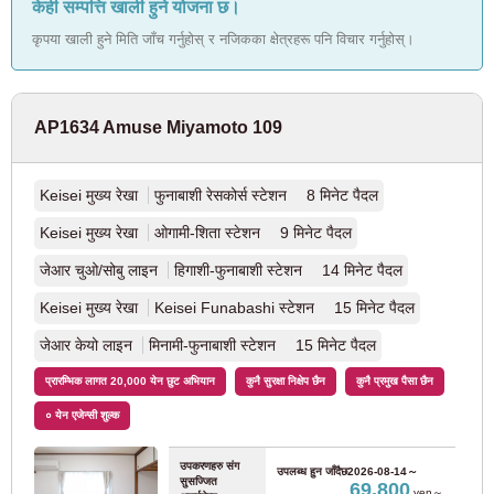
केही सम्पत्ति खाली हुने योजना छ।
जेआर ओम लाइन
(2)
कृपया खाली हुने मिति जाँच गर्नुहोस् र नजिकका क्षेत्रहरू पनि विचार गर्नुहोस्।
जेआर हाचिको लाइन
(1)
AP1634 Amuse Miyamoto 109
जेआर सागामी लाइन
(1)
Keisei मुख्य रेखा
फुनाबाशी रेसकोर्स स्टेशन 8 मिनेट पैदल
टोकियो मेट्रो
Keisei मुख्य रेखा
ओगामी-शिता स्टेशन 9 मिनेट पैदल
जेआर चुओ/सोबु लाइन
हिगाशी-फुनाबाशी स्टेशन 14 मिनेट पैदल
टोक्यो मेट्रो Marunouchi लाइन
(126)
Keisei मुख्य रेखा
Keisei Funabashi स्टेशन 15 मिनेट पैदल
टोकियो मेट्रो Ginza लाइन
(12)
जेआर केयो लाइन
मिनामी-फुनाबाशी स्टेशन 15 मिनेट पैदल
प्रारम्भिक लागत 20,000 येन छुट अभियान
कुनै सुरक्षा निक्षेप छैन
कुनै प्रमुख पैसा छैन
टोकियो मेट्रो हान्जोमोन लाइन
(6)
० येन एजेन्सी शुल्क
टोक्यो मेट्रो चियोडा लाइन
(20)
उपकरणहरु संग
उपलब्ध हुन जाँदैछ
2026-08-14～
सुसज्जित
69,800
yen～