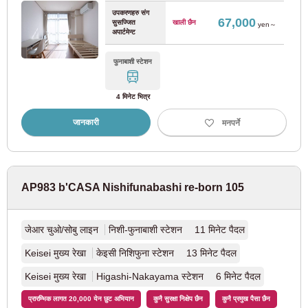
उपकरणहरु संग
Odakyu इलेक्ट्रिक रेलवे
67,000
सुसज्जित
खाली छैन
yen～
अपार्टमेन्ट
Odakyu Odawara रेखा
(80)
फुनाबाशी स्टेशन
ओडाक्यु तामा लाइन
(2)
4 मिनेट भित्र
जानकारी
मनपर्ने
Keisei इलेक्ट्रिक रेलवे
Keisei Oshiage लाइन
(3)
AP983 b'CASA Nishifunabashi re-born 105
Keisei मुख्य रेखा
(47)
जेआर चुओ/सोबु लाइन
निशी-फुनाबाशी स्टेशन 11 मिनेट पैदल
Keisei Kanamachi रेखा
(9)
Keisei मुख्य रेखा
केइसी निशिफुना स्टेशन 13 मिनेट पैदल
Keisei Chiba लाइन
(11)
Keisei मुख्य रेखा
Higashi-Nakayama स्टेशन 6 मिनेट पैदल
प्रारम्भिक लागत 20,000 येन छुट अभियान
कुनै सुरक्षा निक्षेप छैन
कुनै प्रमुख पैसा छैन