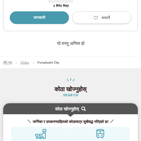
केहान इलेक्ट्रिक रेलवे
3 मिनेट भित्र
जानकारी
मनपर्ने
Keihan Main लाइन
(9)
केहान नाकानोशिमा रेखा
(1)
यो वस्तु अन्तिम हो
नानकाई इलेक्ट्रिक रेलवे
शीर्ष पृष्ठ
Chiba
Funabashi City
नानकाई मेन लाइन
(10)
नानकाई कोया लाइन
(8)
कोठा खोज्नुहोस्
SEARCH
हान्काई इलेक्ट्रिक ट्रामवे
कोठा खोज्नुहोस्
Hankai इलेक्ट्रिक रेलवे Hankai लाइन
(9)
फर्निचर र उपकरणसहितको कोठामात्र सूचीबद्ध गरिएको छ!
हान्काई इलेक्ट्रिक रेलवे कमिमाची लाइन
(3)