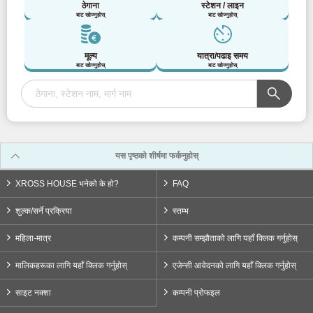
ठेगाना
स्टेशन / लाइन
बाट खोज्नुहोस्
बाट खोज्नुहोस्
किन्की निप्पन रेलवे
मूल्य
यात्रा/पढाइ समय
बाट खोज्नुहोस्
बाट खोज्नुहोस्
Kintetsu Minami-Osaka रेखा
(7)
किन्टेत्सु ओसाका लाइन
(4)
Kintetsu Nara लाइन
(2)
यस पृष्ठको शीर्षमा फर्कनुहोस्
Hankyu निगम
XROSS HOUSE भनेको के हो?
FAQ
शुल्क/सर्ने प्रक्रिया
स्तम्भ
Hankyu Senri रेखा
(20)
महिला-मात्र
कम्पनी सम्झौताको लागि यहाँ क्लिक गर्नुहोस्
हाङ्क्यु क्योटो लाइन
(36)
मालिकहरूका लागि यहाँ क्लिक गर्नुहोस्
एजेन्सी आवेदनको लागि यहाँ क्लिक गर्नुहोस्
साइट नक्शा
कम्पनी प्रोफइल
हान्क्यु कोबे लाइन
(8)