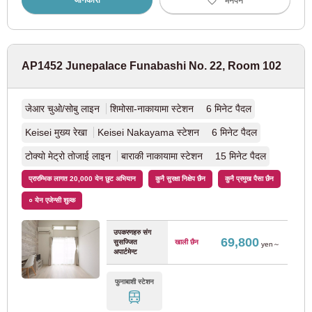
जानकारी
मनपर्ने
ओसाका मेट्रो तनिमाची लाइन
(31)
AP1452 Junepalace Funabashi No. 22, Room 102
ओसाका मेट्रो नागहोरी सुरुमी-र्योकुची लाइन
(18)
ओसाका मेट्रो Sennichimae लाइन
(19)
जेआर चुओ/सोबु लाइन
शिमोसा-नाकायामा स्टेशन 6 मिनेट पैदल
Keisei मुख्य रेखा
Keisei Nakayama स्टेशन 6 मिनेट पैदल
ओसाका मेट्रो चुओ लाइन
(15)
टोक्यो मेट्रो तोजाई लाइन
बाराकी नाकायामा स्टेशन 15 मिनेट पैदल
ओसाका मेट्रो Sakaisuji लाइन
(5)
प्रारम्भिक लागत 20,000 येन छुट अभियान
कुनै सुरक्षा निक्षेप छैन
कुनै प्रमुख पैसा छैन
० येन एजेन्सी शुल्क
ओसाका मेट्रो इमाजाटोसुजी लाइन
(28)
उपकरणहरु संग
69,800
सुसज्जित
खाली छैन
yen～
जेआर पश्चिम जापान
अपार्टमेन्ट
फुनाबाशी स्टेशन
ओसाका लूप लाइन
(33)