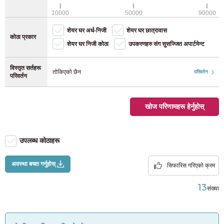
फुकुओका
(118)
जेआर केयो लाइन
(8)
वाइफाइ (नि:शुल्क)
10000
50000
90000
साइकल पार्किङ (साइकल)
शेयर घर अर्ध-निजी
शेयर घर छात्रावास
जेआर योकोहामा लाइन
(28)
कोठा प्रकार
साइकल पार्किङ (मोपेड)
शेयर घर निजी कोठा
उपकरणहरु संग सुसज्जित अपार्टमेन्ट
जेआर नम्बु लाइन
(40)
विस्तृत सर्तहरू
तोकिएको छैन
परिवर्तन
परिवर्तन
जेआर योकोसुका रेखा
(12)
खोज परिणामहरू हेर्नुहोस्
जेआर तोहोकु मेन लाइन
(4)
जेआर ताकासाकी लाइन
(2)
उपलब्ध कोठाहरू
JR Tokaido मुख्य रेखा
(37)
अवस्था बचत गर्नुहोस्
सिफारिस गरिएको क्रम
13
संख्या
Utsunomiya रेखा
(7)
जेआर मुसाशिनो लाइन
(9)