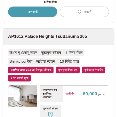
6 मिनेट भित्र
जेआर सकुराजिमा रेखा
(1)
जानकारी
मनपर्ने
हानवा रेखा (टेनोजी - वाकायामा)
(14)
जेआर तोजाई लाइन
(20)
AP1612 Palace Heights Tsudanuma 205
JR Kyoto लाइन
(14)
जेआर चुओ/सोबु लाइन
सुडानुमा स्टेशन 5 मिनेट पैदल
ओसाका पूर्वी रेखा
(21)
Shinkeisei रेखा
माईहारा स्टेशन 10 मिनेट पैदल
प्रारम्भिक लागत 20,000 येन छुट अभियान
कुनै सुरक्षा निक्षेप छैन
कुनै प्रमुख पैसा छैन
Hanshin इलेक्ट्रिक रेलवे
० येन एजेन्सी शुल्क
हान्सिन नाम्बा रेखा
(10)
उपकरणहरु संग
69,000
सुसज्जित
खाली छैन
yen～
अपार्टमेन्ट
Hanshin Main लाइन
(9)
फुनाबाशी स्टेशन