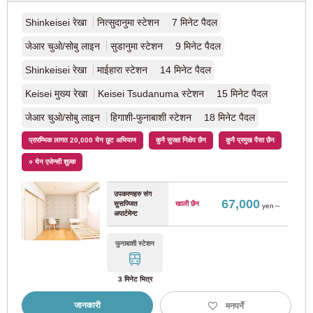
नागरेयामा रेलवे लाइन
(1)
Shinkeisei रेखा
नित्सुदानुमा स्टेशन 7 मिनेट पैदल
जेआर चुओ/सोबु लाइन
सुडानुमा स्टेशन 9 मिनेट पैदल
किन्की निप्पन रेलवे
Shinkeisei रेखा
माईहारा स्टेशन 14 मिनेट पैदल
Keisei मुख्य रेखा
Keisei Tsudanuma स्टेशन 15 मिनेट पैदल
Kintetsu Namba रेखा
(1)
जेआर चुओ/सोबु लाइन
हिगाशी-फुनाबाशी स्टेशन 18 मिनेट पैदल
जेआर टोकाई
प्रारम्भिक लागत 20,000 येन छुट अभियान
कुनै सुरक्षा निक्षेप छैन
कुनै प्रमुख पैसा छैन
० येन एजेन्सी शुल्क
जेआर कान्साई मुख्य लाइन
(1)
उपकरणहरु संग
67,000
सुसज्जित
खाली छैन
yen～
अपार्टमेन्ट
कोबे शहर यातायात ब्यूरो
फुनाबाशी स्टेशन
कोबे नगरपालिका सबवे यामाते लाइन
(1)
3 मिनेट भित्र
सैतामा नयाँ शहर यातायात
जानकारी
मनपर्ने